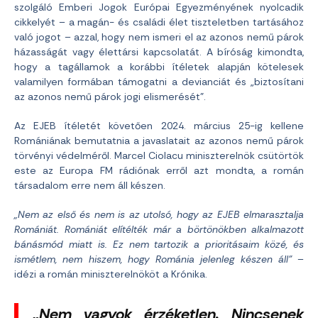
szolgáló Emberi Jogok Európai Egyezményének nyolcadik
cikkelyét – a magán- és családi élet tiszteletben tartásához
való jogot – azzal, hogy nem ismeri el az azonos nemű párok
házasságát vagy élettársi kapcsolatát. A bíróság kimondta,
hogy a tagállamok a korábbi ítéletek alapján kötelesek
valamilyen formában támogatni a devianciát és „biztosítani
az azonos nemű párok jogi elismerését”.
Az EJEB ítéletét követően 2024. március 25-ig kellene
Romániának bemutatnia a javaslatait az azonos nemű párok
törvényi védelméről. Marcel Ciolacu miniszterelnök csütörtök
este az Europa FM rádiónak erről azt mondta, a román
társadalom erre nem áll készen.
„Nem az első és nem is az utolsó, hogy az EJEB elmarasztalja
Romániát. Romániát elítélték már a börtönökben alkalmazott
bánásmód miatt is. Ez nem tartozik a prioritásaim közé, és
ismétlem, nem hiszem, hogy Románia jelenleg készen áll”
–
idézi a román miniszterelnököt a Krónika.
„Nem vagyok érzéketlen. Nincsenek