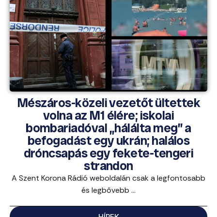
Mészáros-közeli vezetőt ültettek
volna az M1 élére; iskolai
bombariadóval „hálálta meg” a
befogadást egy ukrán; halálos
dróncsapás egy fekete-tengeri
strandon
A Szent Korona Rádió weboldalán csak a legfontosabb
és legbővebb ...
HÍREK