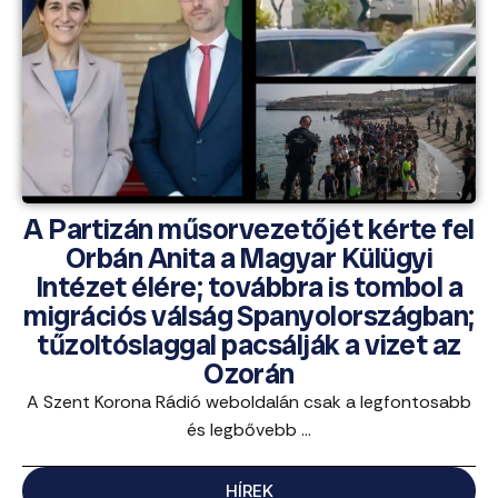
A Partizán műsorvezetőjét kérte fel
Orbán Anita a Magyar Külügyi
Intézet élére; továbbra is tombol a
migrációs válság Spanyolországban;
tűzoltóslaggal pacsálják a vizet az
Ozorán
A Szent Korona Rádió weboldalán csak a legfontosabb
és legbővebb ...
HÍREK