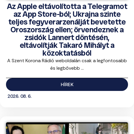
Az Apple eltávolította a Telegramot
az App Store-ból; Ukrajna szinte
teljes fegyverarzenálját bevetette
Oroszország ellen; örvendeznek a
zsidók Lannert döntésén,
eltávolítják Takaró Mihályt a
közoktatásból
A Szent Korona Rádió weboldalán csak a legfontosabb
és legbővebb ...
HÍREK
2026. 08. 6.