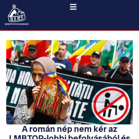
A román nép nem kér az
LMBTQP-lobbi befolyásából és