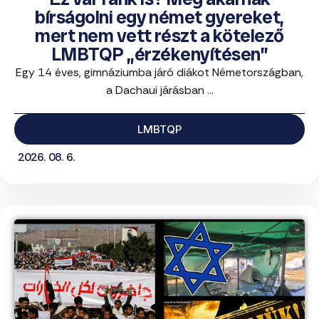
bírságolni egy német gyereket,
mert nem vett részt a kötelező
LMBTQP „érzékenyítésen”
Egy 14 éves, gimnáziumba járó diákot Németországban,
a Dachaui járásban ...
LMBTQP
2026. 08. 6.