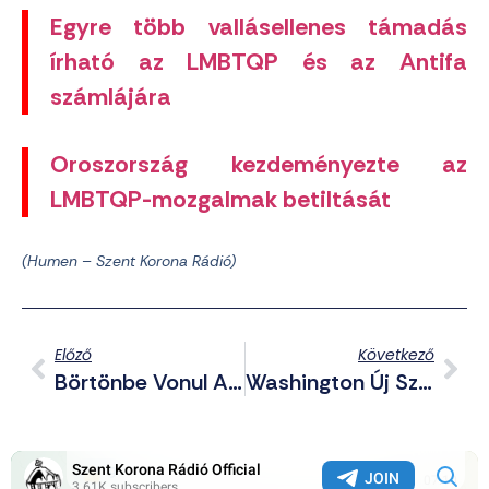
Egyre több vallásellenes támadás
írható az LMBTQP és az Antifa
számlájára
Oroszország kezdeményezte az
LMBTQP-mozgalmak betiltását
(Humen – Szent Korona Rádió)
Előző
Következő
Börtönbe Vonul A Magyar Önvédelmi Mozgalom Vezetője
Washington Új Színes Forradalmakat Készít Elő