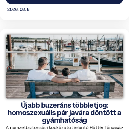
2026. 08. 6.
Újabb buzeráns többletjog:
homoszexuális pár javára döntött a
gyámhatóság
A nemzetbiztonsági kockázatot jelentő Háttér Társaság