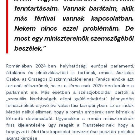
fenntartásaim. Vannak barátaim, akik
más férfival vannak kapcsolatban.
Nekem nincs ezzel problémám. De
most egy miniszterelnök szemszögéből
beszélek.”
Romániában 2024-ben helyhatósági, európai parlamenti,
általános és elnökválasztást is tartanak, emiatt Asztalos
Csaba, az Országos Diszkriminációellenes Tanács elnöke azt
tartaná célszerűnek, ha ez a téma csak 2025-ben kerülne a
parlament elé. Más esetben a szélsőjobboldali pártok a
„szexuális kisebbségek elleni gyűlöletkeltést” könnyedén
felhasználnák a jövő évi választási kampányban. Ez az indok
kérdés nélkül elismeri, hogy a román emberek sem kérnek a
létrontó devianciából. Ugyanakkor a román miniszterelnök
friss kijelentésére úgy reagált a Transtelex-nek, hogy a
bejegyzett élettársi kapcsolat bevezetése pusztán politikai
akarat kérdése.