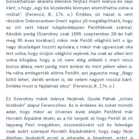
bocsáthatóan akarata ellenére férjhez ment leánya és veje
iránt, s hogy „egy kis közeledés könnyen elsimíthatta volna a
múltat”. (Ferenczi, III., 174. o.) Értékes, úri házat is vett
részükre Debrecenben (mert egész jól megállapítható, hogy
az ott vett házat tulajdonképpen Petőfiéknek szánta).
Később pedig (Szendrey csak 1895. szeptember 26-án halt
meg 95 éves korában), mikor már Petőfi világhírű lett s így
nagy dicsőséget hozott apósára, s mikor már ugyancsak oka
lett volna, hogy örüljön világhírű vejének, ha csak az ellen lett
volna kifogása, hogy a vő nem elég előkelő s mert nincs
biztos állása, nem pedig mint ember és mint jellem ellen is.
Ha néha emlegették előtte Petőfit, azt jegyezte meg: „Nagy
költő lehet, derék ember is, de velem nagyon rosszul bánt.
Emléke most is fájdalmat okoz”. (Ferenczi, III., 174. o.)
Ez Szendrey másik leánya férjének, Gyulai Pálnak „szíves
közlésén” alapul Ferenczihez. Az is érdekes és sokat mondó
adat, hogy mikor az ötvenes évek elején Petőfiné már
Horváth Árpádné lévén, az a hír terjedt el, hogy Petőfi él, itt
lappang Pest megyében, összeesküvést sző és felesége
csak azért szerepel Horváth Árpádnéként, hogy nagy férje
életben levéséről ezzel is elterelje a figyelmet, ezért a