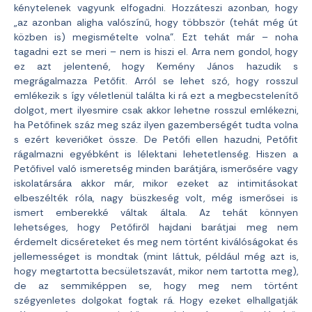
kénytelenek vagyunk elfogadni. Hozzáteszi azonban, hogy
„az azonban aligha valószínű, hogy többször (tehát még út
közben is) megismételte volna”. Ezt tehát már – noha
tagadni ezt se meri – nem is hiszi el. Arra nem gondol, hogy
ez azt jelentené, hogy Kemény János hazudik s
megrágalmazza Petőfit. Arról se lehet szó, hogy rosszul
emlékezik s így véletlenül találta ki rá ezt a megbecstelenítő
dolgot, mert ilyesmire csak akkor lehetne rosszul emlékezni,
ha Petőfinek száz meg száz ilyen gazemberségét tudta volna
s ezért keveriőket össze. De Petőfi ellen hazudni, Petőfit
rágalmazni egyébként is lélektani lehetetlenség. Hiszen a
Petőfivel való ismeretség minden barátjára, ismerősére vagy
iskolatársára akkor már, mikor ezeket az intimitásokat
elbeszélték róla, nagy büszkeség volt, még ismerősei is
ismert emberekké váltak általa. Az tehát könnyen
lehetséges, hogy Petőfiről hajdani barátjai meg nem
érdemelt dicséreteket és meg nem történt kiválóságokat és
jellemességet is mondtak (mint láttuk, például még azt is,
hogy megtartotta becsületszavát, mikor nem tartotta meg),
de az semmiképpen se, hogy meg nem történt
szégyenletes dolgokat fogtak rá. Hogy ezeket elhallgatják