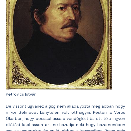
Petrovics István
De viszont ugyanez a gőg nem akadályozta meg abban, hogy
mikor Selmecet kénytelen volt otthagyni, Pesten, a Vörös
Ökörben, hogy becsaphassa a vendéglőst és ott tőle ingyen
ellátást kaphasson, azt ne hazudja neki, hogy hazamenőben
van az ünnepekre és apját ebben a kocsmában (hova apja