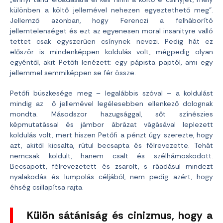
különben a költő jellemével nehezen egyeztethető meg”.
Jellemző azonban, hogy Ferenczi a felháborító
jellemtelenséget és ezt az egyenesen moral insanityre valló
tettet csak egyszerűen csínynek nevezi. Pedig hát ez
először is mindenképpen koldulás volt, mégpedig olyan
egyéntől, akit Petőfi lenézett: egy pápista paptól, ami egy
jellemmel semmiképpen se fér össze.
Petőfi büszkesége meg – legalábbis szóval – a koldulást
mindig az ő jellemével legélesebben ellenkező dolognak
mondta. Másodszor hazugsággal, sőt színészies
képmutatással és jámbor ábrázat vágásával leplezett
koldulás volt, mert hiszen Petőfi a pénzt úgy szerezte, hogy
azt, akitől kicsalta, rútul becsapta és félrevezette. Tehát
nemcsak koldult, hanem csalt és szélhámoskodott.
Becsapott, félrevezetett és zsarolt, s ráadásul mindezt
nyalakodás és lumpolás céljából, nem pedig azért, hogy
éhség csillapítsa rajta.
Külön sátániság és cinizmus, hogy a