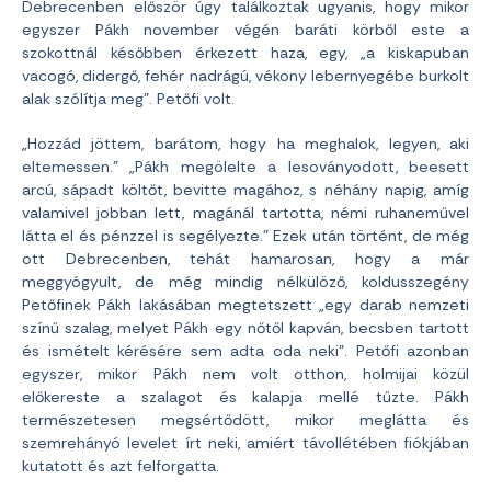
Debrecenben először úgy találkoztak ugyanis, hogy mikor
egyszer Pákh november végén baráti körből este a
szokottnál későbben érkezett haza, egy, „a kiskapuban
vacogó, didergő, fehér nadrágú, vékony lebernyegébe burkolt
alak szólítja meg”. Petőfi volt.
„Hozzád jöttem, barátom, hogy ha meghalok, legyen, aki
eltemessen.” „Pákh megölelte a lesoványodott, beesett
arcú, sápadt költőt, bevitte magához, s néhány napig, amíg
valamivel jobban lett, magánál tartotta, némi ruhaneművel
látta el és pénzzel is segélyezte.” Ezek után történt, de még
ott Debrecenben, tehát hamarosan, hogy a már
meggyógyult, de még mindig nélkülöző, koldusszegény
Petőfinek Pákh lakásában megtetszett „egy darab nemzeti
színű szalag, melyet Pákh egy nőtől kapván, becsben tartott
és ismételt kérésére sem adta oda neki”. Petőfi azonban
egyszer, mikor Pákh nem volt otthon, holmijai közül
előkereste a szalagot és kalapja mellé tűzte. Pákh
természetesen megsértődött, mikor meglátta és
szemrehányó levelet írt neki, amiért távollétében fiókjában
kutatott és azt felforgatta.