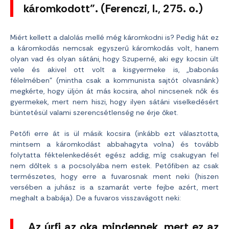
káromkodott”. (Ferenczi, I., 275. o.)
Miért kellett a dalolás mellé még káromkodni is? Pedig hát ez
a káromkodás nemcsak egyszerű káromkodás volt, hanem
olyan vad és olyan sátáni, hogy Szuperné, aki egy kocsin ült
vele és akivel ott volt a kisgyermeke is, „babonás
félelmében” (mintha csak a kommunista sajtót olvasnánk)
megkérte, hogy üljön át más kocsira, ahol nincsenek nők és
gyermekek, mert nem hiszi, hogy ilyen sátáni viselkedésért
büntetésül valami szerencsétlenség ne érje őket.
Petőfi erre át is ül másik kocsira (inkább ezt választotta,
mintsem a káromkodást abbahagyta volna) és tovább
folytatta féktelenkedését egész addig, míg csakugyan fel
nem dőltek s a pocsolyába nem estek. Petőfiben az csak
természetes, hogy erre a fuvarosnak ment neki (hiszen
versében a juhász is a szamarát verte fejbe azért, mert
meghalt a babája). De a fuvaros visszavágott neki:
„Az úrfi az oka mindennek, mert ez az