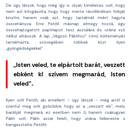
De úgy látszik, hogy még így is olyan kíméletes volt, hogy
nem azt kifogásolta, hogy hogy merte távollétében fiókját
kinyitni, hanem csak azt, hogy tartalmát miért hagyta
összehányva. Erre Petőfi másnap elmegy hozzá, egy
összehajtogatott papírlapot tesz asztalára és utána szó
nélkül eltávozik. A lap „Végszó Pákhhoz” című költeményét
tartalmazta, szövegében többek közt ilyen
„gyöngédségekkel”:
„Isten veled, te elpártolt barát, veszett
ebként ki szívem megmarád, Isten
veled”.
Ilyen volt Petőfi, aki emellett – úgy látszik – még arról is
szentül meg volt győződve, hogy az a „veszett eb”, mely
barátját megmará, ez esetben nem ő, hanem csakugyan
Pákh volt. Pákh azzal felelt, hogy utána felkereste s
kiengesztelte Petőfit.