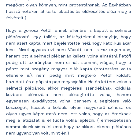
megőket olyan könnyen, mint protestánsnak. Az Egyházban
hosszú heteken át tartó oktatás és előkészítés előzi meg a
felvételt.)
Hogy a gonosz Petőfi ennek ellenére is kapott a selmeci
plébánostól egy tallért, az kétségtelenül bizonyítja, hogy
nem azért kapta, mert bejelentette neki, hogy katolikus akar
lenni. Mivel ugyanis ezt nem Vácott, nem is Esztergomban,
hanem ott a selmeci plébánián kellett volna elintézni, Petőfi
pedig ott ez irányban nem csinált semmit, világos, hogy a
pénzt mint szegény rongyos diák kapta (protestáns volta
ellenére is), nem pedig mint megtérő. Petőfi koldult,
hazudott és a pápista pap megsajnálta. Ha én lettem volna a
selmeci plébános, akkor megtérési szándékának koldulás
közbeni előhozása nem elősegítette volna, hanem
egyenesen akadályozta volna bennem a segítésre való
készséget, hacsak a kolduló olyan nagyszerű színész és
olyan ügyes képmutató nem lett volna, hogy az érdeknek
még a látszatát is el tudta volna leplezni. (Természetesen
semmi okunk sincs feltenni, hogy az akkori selmeci plébános
nem ugyanolyan volt, mint én.)