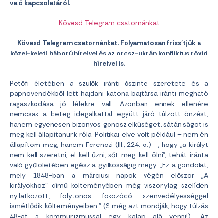
való kapcsolatáról.
Kövesd Telegram csatornánkat
Kövesd Telegram csatornánkat. Folyamatosan frissítjük a
közel-keleti háború híreivel és az orosz-ukrán konfliktus rövid
híreivel is.
Petőfi életében a szülők iránti őszinte szeretete és a
papnövendékből lett hajdani katona bajtársa iránti megható
ragaszkodása jó lélekre vall. Azonban ennek ellenére
nemcsak a beteg idegalkattal együtt járó túlzott önzést,
hanem egyenesen bizonyos gonoszlelkűséget, sátániságot is
meg kell állapítanunk róla. Politikai elve volt például – nem én
állapítom meg, hanem Ferenczi (III., 224. o.) –, hogy „a királyt
nem kell szeretni, el kell űzni, sőt meg kell ölni”, tehát iránta
való gyűlöletében egész a gyilkosságig megy. „Ez a gondolat,
mely 1848-ban a márciusi napok végén először „A
királyokhoz” című költeményében még viszonylag szelíden
nyilatkozott, folytonos fokozódó szenvedélyességgel
ismétlődik költeményeiben.” (S még azt mondják, hogy túlzás
48-at a kommunizmussal egy kalap alá venni!) „Az