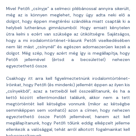
Mivel Petőfi „csínyje” a selmeci plébánossal annyira sikerült,
még az is könnyen meglehet, hogy úgy adta neki elő a
dolgot, hogy éppen megtérési szándéka miatt csapták ki a
helybeli lutheránus gimnáziumból. Hogy emiatt kénytelen
útra kelni s ezért van szüksége az útiköltségre. Sajátságos,
hogy a mi irodalomtörténet-írásunk Petőfi viselkedésében
nem lát mást „csínynél” és egészen adomaszerűen kezeli a
dolgot. Még szép, hogy azért még így is megállapítja, hogy
Petőfi jellemével (értsd: a becsülettel) nehezen
egyeztethető össze.
Csakhogy itt arra kell figyelmeztetnünk irodalomtörténet-
íróinkat, hogy Petőfi (és mindenki) jellemét éppen az ilyen kis
„csínyekből”, azaz a tetteiből kell összeállítanunk, és ha a
kettő között ellentmondást találunk, akkor nem a tett
megtörténtét kell kétségbe vonnunk (mikor az kétségbe
semmiképpen sem vonható) azon a címen, hogy nehezen
egyeztethető össze Petőfi jellemével, hanem azt kell
megállapítanunk, hogy Petőfi tőlünk eddig elképzelt jelleme
ellenkezik a valósággal, tehát arról alkotott fogalmainkat kell
helyreigazítanunk.