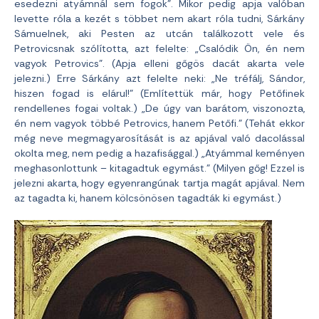
esedezni atyámnál sem fogok”. Mikor pedig apja valóban
levette róla a kezét s többet nem akart róla tudni, Sárkány
Sámuelnek, aki Pesten az utcán találkozott vele és
Petrovicsnak szólította, azt felelte: „Csalódik Ön, én nem
vagyok Petrovics”. (Apja elleni gőgös dacát akarta vele
jelezni.) Erre Sárkány azt felelte neki: „Ne tréfálj, Sándor,
hiszen fogad is elárul!” (Említettük már, hogy Petőfinek
rendellenes fogai voltak.) „De úgy van barátom, viszonozta,
én nem vagyok többé Petrovics, hanem Petőfi.” (Tehát ekkor
még neve megmagyarosítását is az apjával való dacolással
okolta meg, nem pedig a hazafisággal.) „Atyámmal keményen
meghasonlottunk – kitagadtuk egymást.” (Milyen gőg! Ezzel is
jelezni akarta, hogy egyenrangúnak tartja magát apjával. Nem
az tagadta ki, hanem kölcsönösen tagadták ki egymást.)