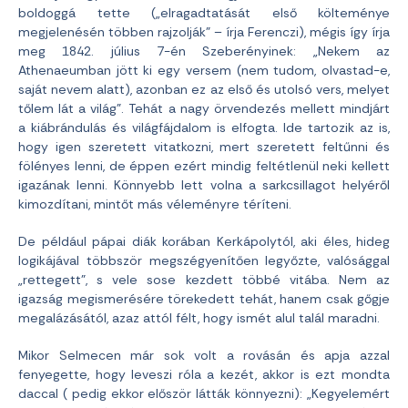
boldoggá tette („elragadtatását első költeménye
megjelenésén többen rajzolják” – írja Ferenczi), mégis így írja
meg 1842. július 7-én Szeberényinek: „Nekem az
Athenaeumban jött ki egy versem (nem tudom, olvastad-e,
saját nevem alatt), azonban ez az első és utolsó vers, melyet
tőlem lát a világ”. Tehát a nagy örvendezés mellett mindjárt
a kiábrándulás és világfájdalom is elfogta. Ide tartozik az is,
hogy igen szeretett vitatkozni, mert szeretett feltűnni és
fölényes lenni, de éppen ezért mindig feltétlenül neki kellett
igazának lenni. Könnyebb lett volna a sarkcsillagot helyéről
kimozdítani, mintőt más véleményre téríteni.
De például pápai diák korában Kerkápolytól, aki éles, hideg
logikájával többször megszégyenítően legyőzte, valósággal
„rettegett”, s vele sose kezdett többé vitába. Nem az
igazság megismerésére törekedett tehát, hanem csak gőgje
megalázásától, azaz attól félt, hogy ismét alul talál maradni.
Mikor Selmecen már sok volt a rovásán és apja azzal
fenyegette, hogy leveszi róla a kezét, akkor is ezt mondta
daccal ( pedig ekkor először látták könnyezni): „Kegyelemért