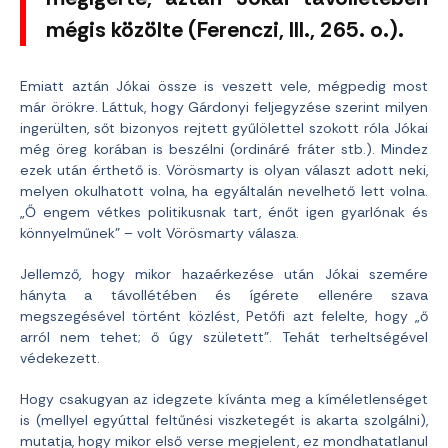
mégis közölte (Ferenczi, III., 265. o.).
Emiatt aztán Jókai össze is veszett vele, mégpedig most
már örökre. Láttuk, hogy Gárdonyi feljegyzése szerint milyen
ingerülten, sőt bizonyos rejtett gyűlölettel szokott róla Jókai
még öreg korában is beszélni (ordináré fráter stb.). Mindez
ezek után érthető is. Vörösmarty is olyan választ adott neki,
melyen okulhatott volna, ha egyáltalán nevelhető lett volna.
„Ő engem vétkes politikusnak tart, énőt igen gyarlónak és
könnyelműnek” – volt Vörösmarty válasza.
Jellemző, hogy mikor hazaérkezése után Jókai szemére
hányta a távollétében és ígérete ellenére szava
megszegésével történt közlést, Petőfi azt felelte, hogy „ő
arról nem tehet; ő úgy született”. Tehát terheltségével
védekezett.
Hogy csakugyan az idegzete kívánta meg a kíméletlenséget
is (mellyel egyúttal feltűnési viszketegét is akarta szolgálni),
mutatja, hogy mikor első verse megjelent, ez mondhatatlanul