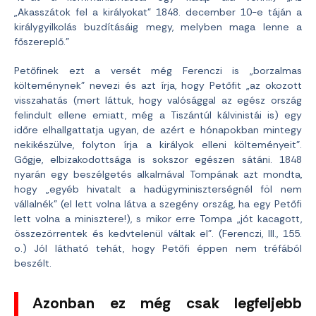
„Akasszátok fel a királyokat” 1848. december 10-e táján a
királygyilkolás buzdításáig megy, melyben maga lenne a
főszereplő.”
Petőfinek ezt a versét még Ferenczi is „borzalmas
költeménynek” nevezi és azt írja, hogy Petőfit „az okozott
visszahatás (mert láttuk, hogy valósággal az egész ország
felindult ellene emiatt, még a Tiszántúl kálvinistái is) egy
időre elhallgattatja ugyan, de azért e hónapokban mintegy
nekikészülve, folyton írja a királyok elleni költeményeit”.
Gőgje, elbizakodottsága is sokszor egészen sátáni. 1848
nyarán egy beszélgetés alkalmával Tompának azt mondta,
hogy „egyéb hivatalt a hadügyminiszterségnél föl nem
vállalnék” (el lett volna látva a szegény ország, ha egy Petőfi
lett volna a minisztere!), s mikor erre Tompa „jót kacagott,
összezörrentek és kedvtelenül váltak el”. (Ferenczi, III., 155.
o.) Jól látható tehát, hogy Petőfi éppen nem tréfából
beszélt.
Azonban ez még csak legfeljebb