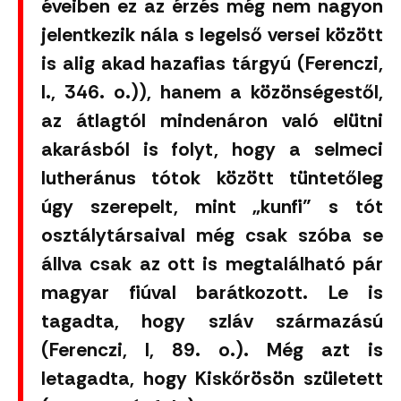
éveiben ez az érzés még nem nagyon
jelentkezik nála s legelső versei között
is alig akad hazafias tárgyú (Ferenczi,
I., 346. o.)), hanem a közönségestől,
az átlagtól mindenáron való elütni
akarásból is folyt, hogy a selmeci
lutheránus tótok között tüntetőleg
úgy szerepelt, mint „kunfi” s tót
osztálytársaival még csak szóba se
állva csak az ott is megtalálható pár
magyar fiúval barátkozott. Le is
tagadta, hogy szláv származású
(Ferenczi, I, 89. o.). Még azt is
letagadta, hogy Kiskőrösön született