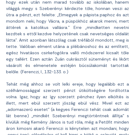
hogy ezek után nem marad tovább az iskolában, hanem
világgá megy s Szeberényi kérdezte tőle, honnan veszi az
útra a pénzt, ezt felelte: „Elmegyek a pápista paphoz és azt
mondom neki, hogy Vácra, a püspökhöz akarok menni, mert
áttérek a katolikus vallásra.” Erre „mindketten nevetni
kezdtek s ettől kezdve helyzetének csak nevetséges oldalát
látta”. Amit azonban látszólag csak tréfából mondott, meg is
tette. Valóban elment utána a plébánoshoz és az említett,
egész hivatásos csirkefogókra valló módszerrel kicsalt tőle
egy tallért. Ezen aztán Zuán cukrásztól süteményt és likőrt
vásárolt és elmenetele estéjén búcsúlakomát tartottak
belőle. (Ferenczi, I., 132-133. o.)
Tehát még ahhoz se volt lelki ereje, hogy legalább ezt a
szélhámossággal szerzett pénzt útiköltségére fordította
volna. Igaz, hogy az így szerzett pénzhez ilyen elköltés is
illett, mert ebül szerzett jószág ebül vész. Mivel ezt az
„adomaszerű esetet” (a kegyes Ferenczi tehát csak adomát
lát benne) „mindkét Szeberényi megtörténtnek állítja” s
kívülük még Kemény János is tud róla, még a Petőfit minden
áron kimosni akaró Ferenczi is kénytelen azt mondani, hogy
„ennyi tanú előadására el kell hinni a költő e csínyjét, mely