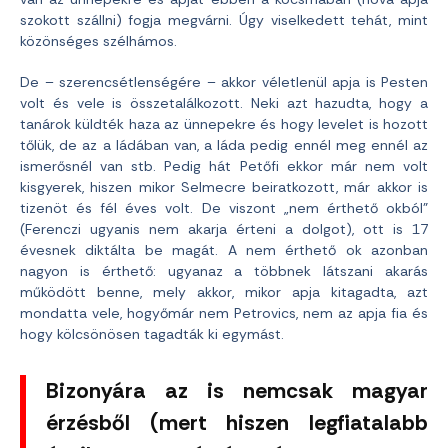
szokott szállni) fogja megvárni. Úgy viselkedett tehát, mint
közönséges szélhámos.
De – szerencsétlenségére – akkor véletlenül apja is Pesten
volt és vele is összetalálkozott. Neki azt hazudta, hogy a
tanárok küldték haza az ünnepekre és hogy levelet is hozott
tőlük, de az a ládában van, a láda pedig ennél meg ennél az
ismerősnél van stb. Pedig hát Petőfi ekkor már nem volt
kisgyerek, hiszen mikor Selmecre beiratkozott, már akkor is
tizenöt és fél éves volt. De viszont „nem érthető okból”
(Ferenczi ugyanis nem akarja érteni a dolgot), ott is 17
évesnek diktálta be magát. A nem érthető ok azonban
nagyon is érthető: ugyanaz a többnek látszani akarás
működött benne, mely akkor, mikor apja kitagadta, azt
mondatta vele, hogyőmár nem Petrovics, nem az apja fia és
hogy kölcsönösen tagadták ki egymást.
Bizonyára az is nemcsak magyar
érzésből (mert hiszen legfiatalabb