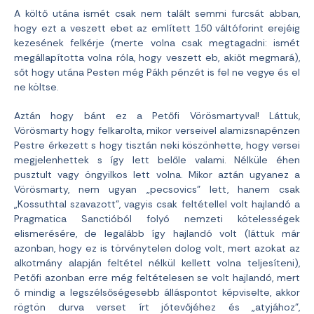
A költő utána ismét csak nem talált semmi furcsát abban,
hogy ezt a veszett ebet az említett 150 váltóforint erejéig
kezesének felkérje (merte volna csak megtagadni: ismét
megállapította volna róla, hogy veszett eb, akiőt megmará),
sőt hogy utána Pesten még Pákh pénzét is fel ne vegye és el
ne költse.
Aztán hogy bánt ez a Petőfi Vörösmartyval! Láttuk,
Vörösmarty hogy felkarolta, mikor verseivel alamizsnapénzen
Pestre érkezett s hogy tisztán neki köszönhette, hogy versei
megjelenhettek s így lett belőle valami. Nélküle éhen
pusztult vagy öngyilkos lett volna. Mikor aztán ugyanez a
Vörösmarty, nem ugyan „pecsovics” lett, hanem csak
„Kossuthtal szavazott”, vagyis csak feltétellel volt hajlandó a
Pragmatica Sanctióból folyó nemzeti kötelességek
elismerésére, de legalább így hajlandó volt (láttuk már
azonban, hogy ez is törvénytelen dolog volt, mert azokat az
alkotmány alapján feltétel nélkül kellett volna teljesíteni),
Petőfi azonban erre még feltételesen se volt hajlandó, mert
ő mindig a legszélsőségesebb álláspontot képviselte, akkor
rögtön durva verset írt jótevőjéhez és „atyjához”,