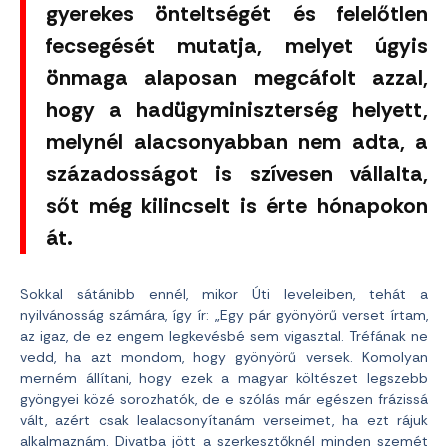
gyerekes önteltségét és felelőtlen
fecsegését mutatja, melyet úgyis
önmaga alaposan megcáfolt azzal,
hogy a hadügyminiszterség helyett,
melynél alacsonyabban nem adta, a
századosságot is szívesen vállalta,
sőt még kilincselt is érte hónapokon
át.
Sokkal sátánibb ennél, mikor Úti leveleiben, tehát a
nyilvánosság számára, így ír: „Egy pár gyönyörű verset írtam,
az igaz, de ez engem legkevésbé sem vigasztal. Tréfának ne
vedd, ha azt mondom, hogy gyönyörű versek. Komolyan
merném állítani, hogy ezek a magyar költészet legszebb
gyöngyei közé sorozhatók, de e szólás már egészen frázissá
vált, azért csak lealacsonyítanám verseimet, ha ezt rájuk
alkalmaznám. Divatba jött a szerkesztőknél minden szemét