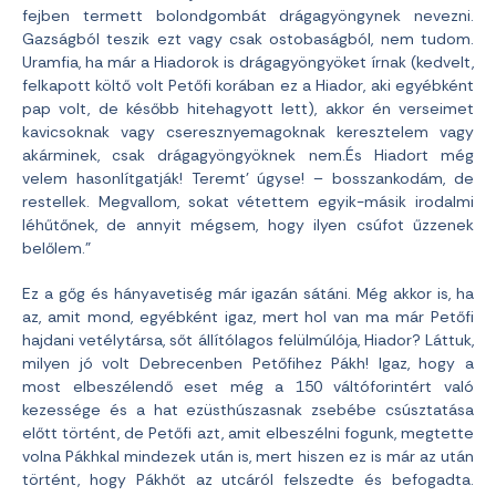
fejben termett bolondgombát drágagyöngynek nevezni.
Gazságból teszik ezt vagy csak ostobaságból, nem tudom.
Uramfia, ha már a Hiadorok is drágagyöngyöket írnak (kedvelt,
felkapott költő volt Petőfi korában ez a Hiador, aki egyébként
pap volt, de később hitehagyott lett), akkor én verseimet
kavicsoknak vagy cseresznyemagoknak keresztelem vagy
akárminek, csak drágagyöngyöknek nem.És Hiadort még
velem hasonlítgatják! Teremt’ úgyse! – bosszankodám, de
restellek. Megvallom, sokat vétettem egyik-másik irodalmi
léhűtőnek, de annyit mégsem, hogy ilyen csúfot űzzenek
belőlem.”
Ez a gőg és hányavetiség már igazán sátáni. Még akkor is, ha
az, amit mond, egyébként igaz, mert hol van ma már Petőfi
hajdani vetélytársa, sőt állítólagos felülmúlója, Hiador? Láttuk,
milyen jó volt Debrecenben Petőfihez Pákh! Igaz, hogy a
most elbeszélendő eset még a 150 váltóforintért való
kezessége és a hat ezüsthúszasnak zsebébe csúsztatása
előtt történt, de Petőfi azt, amit elbeszélni fogunk, megtette
volna Pákhkal mindezek után is, mert hiszen ez is már az után
történt, hogy Pákhőt az utcáról felszedte és befogadta.