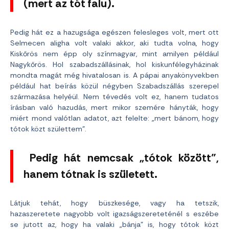
(mert az tót falu).
Pedig hát ez a hazugsága egészen felesleges volt, mert ott
Selmecen aligha volt valaki akkor, aki tudta volna, hogy
Kiskőrös nem épp oly színmagyar, mint amilyen például
Nagykőrös. Hol szabadszállásinak, hol kiskunfélegyházinak
mondta magát még hivatalosan is. A pápai anyakönyvekben
például hat beírás közül négyben Szabadszállás szerepel
származása helyéül. Nem tévedés volt ez, hanem tudatos
írásban való hazudás, mert mikor szemére hányták, hogy
miért mond valótlan adatot, azt felelte: „mert bánom, hogy
tótok közt születtem”.
Pedig hát nemcsak „tótok között”,
hanem tótnak is született.
Látjuk tehát, hogy büszkesége, vagy ha tetszik,
hazaszeretete nagyobb volt igazságszereteténél s eszébe
se jutott az, hogy ha valaki „bánja” is, hogy tótok közt