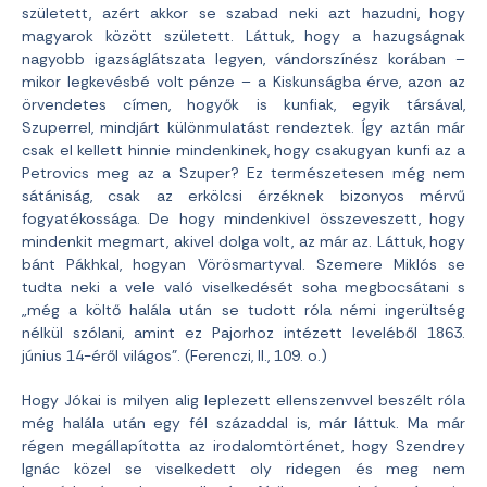
született, azért akkor se szabad neki azt hazudni, hogy
magyarok között született. Láttuk, hogy a hazugságnak
nagyobb igazságlátszata legyen, vándorszínész korában –
mikor legkevésbé volt pénze – a Kiskunságba érve, azon az
örvendetes címen, hogyők is kunfiak, egyik társával,
Szuperrel, mindjárt különmulatást rendeztek. Így aztán már
csak el kellett hinnie mindenkinek, hogy csakugyan kunfi az a
Petrovics meg az a Szuper? Ez természetesen még nem
sátániság, csak az erkölcsi érzéknek bizonyos mérvű
fogyatékossága. De hogy mindenkivel összeveszett, hogy
mindenkit megmart, akivel dolga volt, az már az. Láttuk, hogy
bánt Pákhkal, hogyan Vörösmartyval. Szemere Miklós se
tudta neki a vele való viselkedését soha megbocsátani s
„még a költő halála után se tudott róla némi ingerültség
nélkül szólani, amint ez Pajorhoz intézett leveléből 1863.
június 14-éről világos”. (Ferenczi, II., 109. o.)
Hogy Jókai is milyen alig leplezett ellenszenvvel beszélt róla
még halála után egy fél századdal is, már láttuk. Ma már
régen megállapította az irodalomtörténet, hogy Szendrey
Ignác közel se viselkedett oly ridegen és meg nem