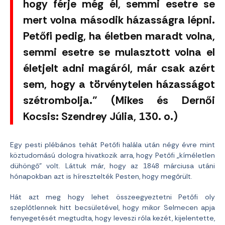
hogy férje még él, semmi esetre se
mert volna második házasságra lépni.
Petőfi pedig, ha életben maradt volna,
semmi esetre se mulasztott volna el
életjelt adni magáról, már csak azért
sem, hogy a törvénytelen házasságot
szétrombolja.” (Mikes és Dernői
Kocsis: Szendrey Júlia, 130. o.)
Egy pesti plébános tehát Petőfi halála után négy évre mint
köztudomású dologra hivatkozik arra, hogy Petőfi „kíméletlen
dühöngő” volt. Láttuk már, hogy az 1848 márciusa utáni
hónapokban azt is híresztelték Pesten, hogy megőrült.
Hát azt meg hogy lehet összeegyeztetni Petőfi oly
szeplőtlennek hitt becsületével, hogy mikor Selmecen apja
fenyegetését megtudta, hogy leveszi róla kezét, kijelentette,