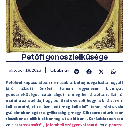
Petőfi gonoszlelkűsége
október 16, 2023
tabularium
Petőfivel kapcsolatban nemcsak a beteg idegalkattal együtt
járó túlzott önzést, hanem egyenesen bizonyos
gonoszlelkűséget, sátániságot is meg kell állapítani. Ezt jól
mutatja az a példa, hogy politikai elve volt hogy „a királyt nem
kell szeretni, el kell űzni, sőt meg kell ölni”, tehát iránta való
gyűlöletében egész a gyilkosságig megy. Cikksorozatunk ezen
részében az előbbiekben taglaltakról írunk. Korábbiakban szó
volt
származásáról
,
jellembeli szégyenvallásáról
és a
pénzzel