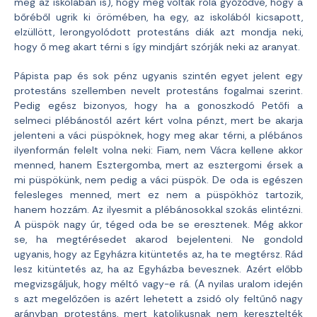
meg az iskolában is), hogy meg voltak róla győződve, hogy a
bőréből ugrik ki örömében, ha egy, az iskolából kicsapott,
elzüllött, lerongyolódott protestáns diák azt mondja neki,
hogy ő meg akart térni s így mindjárt szórják neki az aranyat.
Pápista pap és sok pénz ugyanis szintén egyet jelent egy
protestáns szellemben nevelt protestáns fogalmai szerint.
Pedig egész bizonyos, hogy ha a gonoszkodó Petőfi a
selmeci plébánostól azért kért volna pénzt, mert be akarja
jelenteni a váci püspöknek, hogy meg akar térni, a plébános
ilyenformán felelt volna neki: Fiam, nem Vácra kellene akkor
menned, hanem Esztergomba, mert az esztergomi érsek a
mi püspökünk, nem pedig a váci püspök. De oda is egészen
felesleges menned, mert ez nem a püspökhöz tartozik,
hanem hozzám. Az ilyesmit a plébánosokkal szokás elintézni.
A püspök nagy úr, téged oda be se eresztenek. Még akkor
se, ha megtérésedet akarod bejelenteni. Ne gondold
ugyanis, hogy az Egyházra kitüntetés az, ha te megtérsz. Rád
lesz kitüntetés az, ha az Egyházba bevesznek. Azért előbb
megvizsgáljuk, hogy méltó vagy-e rá. (A nyilas uralom idején
s azt megelőzően is azért lehetett a zsidó oly feltűnő nagy
arányban protestáns, mert katolikusnak nem keresztelték