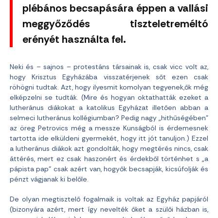
plébános becsapására éppen a vallási
meggyőződés tiszteletreméltó
erényét használta fel.
Neki és – sajnos – protestáns társainak is, csak vicc volt az,
hogy Krisztus Egyházába visszatérjenek sőt ezen csak
röhögni tudtak. Azt, hogy ilyesmit komolyan tegyenek,ők még
elképzelni se tudták. (Mire és hogyan oktathatták ezeket a
lutheránus diákokat a katolikus Egyházat illetően abban a
selmeci lutheránus kollégiumban? Pedig nagy „hithűségében”
az öreg Petrovics még a messze Kunságból is érdemesnek
tartotta ide elküldeni gyermekét, hogy itt jót tanuljon.) Ezzel
a lutheránus diákok azt gondolták, hogy megtérés nincs, csak
áttérés, mert ez csak haszonért és érdekből történhet s „a
pápista pap” csak azért van, hogyők becsapják, kicsúfolják és
pénzt vágjanak ki belőle.
De olyan megtisztelő fogalmaik is voltak az Egyház papjáról
(bizonyára azért, mert így nevelték őket a szülői házban is,