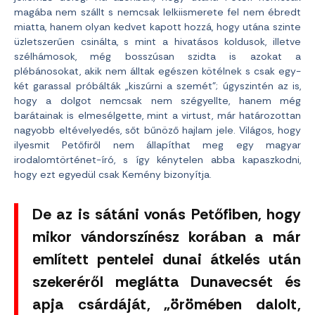
magába nem szállt s nemcsak lelkiismerete fel nem ébredt
miatta, hanem olyan kedvet kapott hozzá, hogy utána szinte
üzletszerűen csinálta, s mint a hivatásos koldusok, illetve
szélhámosok, még bosszúsan szidta is azokat a
plébánosokat, akik nem álltak egészen kötélnek s csak egy-
két garassal próbálták „kiszúrni a szemét”; úgyszintén az is,
hogy a dolgot nemcsak nem szégyellte, hanem még
barátainak is elmesélgette, mint a virtust, már határozottan
nagyobb eltévelyedés, sőt bűnöző hajlam jele. Világos, hogy
ilyesmit Petőfiről nem állapíthat meg egy magyar
irodalomtörténet-író, s így kénytelen abba kapaszkodni,
hogy ezt egyedül csak Kemény bizonyítja.
De az is sátáni vonás Petőfiben, hogy
mikor vándorszínész korában a már
említett pentelei dunai átkelés után
szekeréről meglátta Dunavecsét és
apja csárdáját, „örömében dalolt,