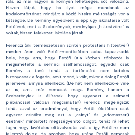
róla, az már nagyon is könnyen lehetséges, sőt valószínű.
Hiszen látjuk, hogy ha ilyet mégis mondanak az
irodalomtörténet mindjárt a közlő hitelre méltóságát vonja
kétségbe. De Kemény egyébként is épp úgy iskolatársa volt
Petőfinek, mint a Szeberényiek, mindnyájan „hittestvérei” is
voltak, hiszen felekezeti iskolába jártak.
Ferenczi (aki természetesen szintén protestáns hittestvér)
minden áron való Petőfi-mentésében abba kapaszkodik
bele, hogy arra, hogy Petőfi útja közben többször is
megismételte a selmeci szélhámosságot, egyedül csak
Kemény a tanú, tehát a történetíró nem köteles
bizonyosnak elfogadni, amit mond, kivált, mikor a dolog Petőfi
jellemével annyira ellenkezik. (De hát nem ellenkezik-e vele
az is, amit már nemcsak maga Kemény, hanem a
Szeberényiek is állítanak, hogy ugyanezt a selmeci
plébánossal valóban megcsinálta?) Ferenczi megelégszik
tehát azzal az eredménnyel, hogy Petőfi életében csak
egyszer csinálta meg ezt a „csínyt” és „adomaszerű
esetnek” minősített megszégyenítő dolgot, tehát rá lehet
fogni, hogy kivételes eltévelyedés volt s így Petőfire nem
jellemző dolog. Ha azonban, hogy utána Petőfi nemcsak