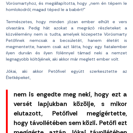
Vörösmartyhoz, és megállapította, hogy „nem én tépem le
homlokodról, magad téped le a babért!”
Természetes, hogy minden józan ember elhűlt e vers
olvastára. Pedig hát azokat a megrázó részleteket a
közvélemény nem is tudta, amelyek közepette Vörösmarty
Petőfinek nemcsak a becsületét, hanem életét is
megmentette, hanem csak azt látta, hogy egy fiatalember
ilyen durván és ilyen fölénnyel támad neki a nemzet
legnagyobb költőjének, aki akkor már meglett ember volt.
Jókai, aki akkor Petőfivel együtt szerkesztette az
Életképeket,
nem is engedte meg neki, hogy ezt a
versét lapjukban közölje, s mikor
elutazott, Petőfivel megígértette,
hogy távollétében sem közli. Petőfi ezt
megígérte, aztán Jókai távollétében