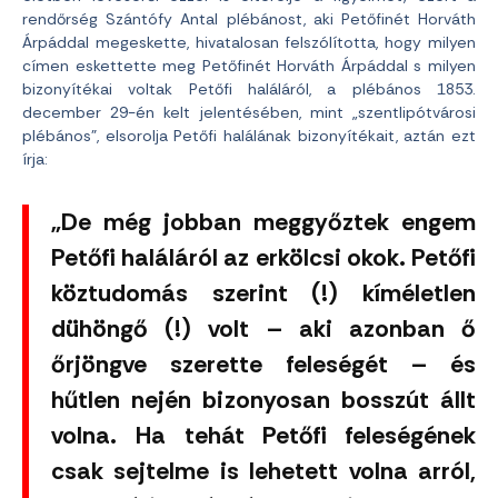
rendőrség Szántófy Antal plébánost, aki Petőfinét Horváth
Árpáddal megeskette, hivatalosan felszólította, hogy milyen
címen eskettette meg Petőfinét Horváth Árpáddal s milyen
bizonyítékai voltak Petőfi haláláról, a plébános 1853.
december 29-én kelt jelentésében, mint „szentlipótvárosi
plébános”, elsorolja Petőfi halálának bizonyítékait, aztán ezt
írja:
„De még jobban meggyőztek engem
Petőfi haláláról az erkölcsi okok. Petőfi
köztudomás szerint (!) kíméletlen
dühöngő (!) volt – aki azonban ő
őrjöngve szerette feleségét – és
hűtlen nején bizonyosan bosszút állt
volna. Ha tehát Petőfi feleségének
csak sejtelme is lehetett volna arról,