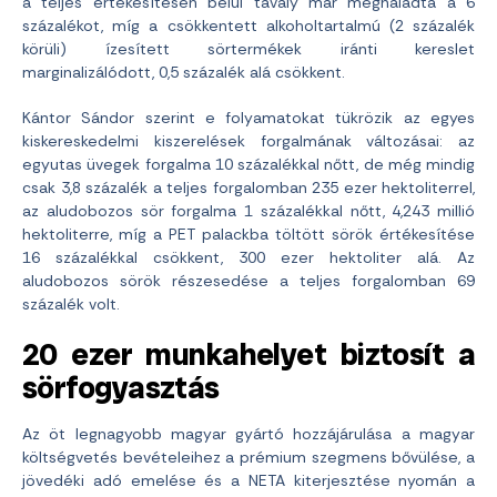
a teljes értékesítésen belül tavaly már meghaladta a 6
százalékot, míg a csökkentett alkoholtartalmú (2 százalék
körüli) ízesített sörtermékek iránti kereslet
marginalizálódott, 0,5 százalék alá csökkent.
Kántor Sándor szerint e folyamatokat tükrözik az egyes
kiskereskedelmi kiszerelések forgalmának változásai: az
egyutas üvegek forgalma 10 százalékkal nőtt, de még mindig
csak 3,8 százalék a teljes forgalomban 235 ezer hektoliterrel,
az aludobozos sör forgalma 1 százalékkal nőtt, 4,243 millió
hektoliterre, míg a PET palackba töltött sörök értékesítése
16 százalékkal csökkent, 300 ezer hektoliter alá. Az
aludobozos sörök részesedése a teljes forgalomban 69
százalék volt.
20 ezer munkahelyet biztosít a
sörfogyasztás
Az öt legnagyobb magyar gyártó hozzájárulása a magyar
költségvetés bevételeihez a prémium szegmens bővülése, a
jövedéki adó emelése és a NETA kiterjesztése nyomán a