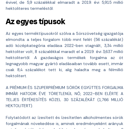
évivel, de 5,9 százalékkal elmaradt a 2019. évi 5,915 millió
hektoliteres termeléstől.
Az egyes típusok
Az egyes terméktípusokról szólva a Sörszövetség igazgatója
elmondta: a teljes forgalom több mint felét (56 százalékát)
adó középkategória eladása 2022-ben stagnált, 3,34 millió
hektoliter volt, 8 százalékkal maradt el a 2019. évi 3,637 millió
hektolitertől. A gazdaságos termékek forgalma az öt
legnagyobb magyar gyártó eladásaiban tovább esett, immár
csak 8,4 százalékot tett ki, alig haladta meg a félmillió
hektolitert.
A PRÉMIUM ÉS SZUPERPRÉMIUM SÖRÖK EGYÜTTES FORGALMA
IMMÁR HATODIK ÉVE TÖRETLENÜL NŐ, 2022–BEN ELÉRTE A
TELJES ÉRTÉKESÍTÉS KÖZEL 30 SZÁZALÉKÁT (1,766 MILLIÓ
HEKTOLITERT).
Folytatódott az ízesített és ízesítetlen alkoholmentes sörök
forgalmának növekedése is, aminek eredményeként arányuk