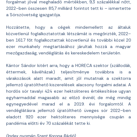
forgalmat jóval meghaladó mértékben, 9,3 százalékkal nőtt,
2022–ben összesen 85,7 milliárd forintot tett ki – ismertette
a Sörszövetség igazgatója.
Hozzátette, hogy a cégek mindemellett az általuk
közvetlenül foglalkoztatottak létszámát is megőrizték, 2022–
ben 1617 főt foglalkoztattak közvetlenül és további közel 20
ezer munkahely megtartásához járultak hozzá a magyar
mezőgazdaság, vendéglátás és kereskedelem területén.
Kántor Sándor kitért arra, hogy a HORECA szektor (szállodák,
éttermek, kávéházak) teljesítménye továbbra is a
várakozások alatt maradt, amit jól mutatnak a szektorra
jellemző újratölthető kiszerelések alacsony forgalmi adatai. A
hordós sör tavalyi 424 ezer hektoliteres értékesítése ugyan
egyharmaddal magasabb az előző évinél, de még mindig
egynegyedével marad el a 2019. évi forgalomtól. A
vendéglátásra jellemző újratölthető üveges sör 2022–ben
eladott 920 ezer hektoliteres mennyisége csupán a
pandémia előtti év 70 százalékát tette ki.
(Index nyomán Szent Korona Rádió)