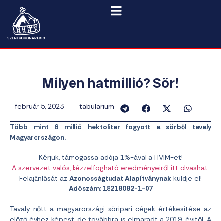
Milyen hatmillió? Sör!
február 5, 2023
tabularium
Több mint 6 millió hektoliter fogyott a sörből tavaly
Magyarországon.
Kérjük, támogassa adója 1%-ával a HVIM-et!
A szervezet valós, kézzelfogható eredményeiről itt olvashat.
Felajánlását az
Azonosságtudat Alapítványnak
küldje el!
Adószám: 18218082-1-07
Tavaly nőtt a magyarországi söripari cégek értékesítése az
előző évhez képest, de továbbra is elmaradt a 2019. évitől. A