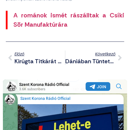
A románok ismét rászálltak a Csíki
Sör Manufaktúrára
Előző
Következő
Kirúgta Titkárát A Japán Miniszterelnök, Mert „nem Akar Úgy Élni, Hogy Meleg Párokat Kelljen Néznie”
Dániában Tüntettek, Amiért Egy Keresztény Munkaszüneti Nap Eltörlésével Növelnék A Védelmi Kiadásokat Az Oroszokkal Szemben