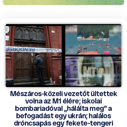
Mészáros-közeli vezetőt ültettek
volna az M1 élére; iskolai
bombariadóval „hálálta meg” a
befogadást egy ukrán; halálos
dróncsapás egy fekete-tengeri