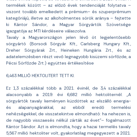
termékek között – az előző évek tendenciáját folytatva –
viszont tovább emelkedett a prémium– és szuperprémium
kategóriájú, illetve az alkoholmentes sörök aránya – fejtette
ki Kántor Sándor, a Magyar Sörgyártók Szövetsége
igazgatója az MTI kérdéseire válaszolva.
Tavaly a Magyarországon jelen lévő öt legjelentősebb
sörgyártó (Borsodi Sörgyár Kft., Carlsberg Hungary Kft.,
Dreher Sörgyárak Zrt., Heineken Hungária Zrt., és az
adatelemzésben részt vevő legnagyobb kisüzemi sörfőzde, a
Pécsi Sörfőzde Zrt.) együttes értékesítése
6,463 MILLIÓ HEKTOLITERT TETT KI.
Ez 1,3 százalékkal több a 2021. évinél, de 3,4 százalékkal
alacsonyabb a 2019. évi 6,682 millió hektoliternél. „A
sörgyártók tavaly keményen küzdöttek az elszálló energia-
és alapanyagárakkal, az ebből eredő termelési
nehézségekkel, de visszatekintve elmondható: ha nehezen is,
de nagyobb visszaesés nélkül zárták az évet”– fogalmazott
Kántor Sándor. Azt is elmondta, hogy a hazai termelés tavaly
5,567 millió hektoliter volt, gyakorlatilag megegyezett a 2021.