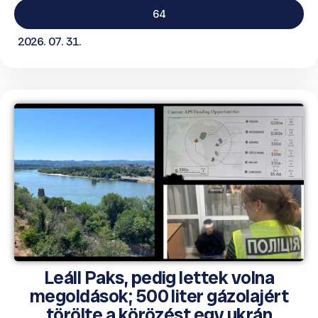
64
2026. 07. 31.
Leáll Paks, pedig lettek volna
megoldások; 500 liter gázolajért
törölte a körözést egy ukrán