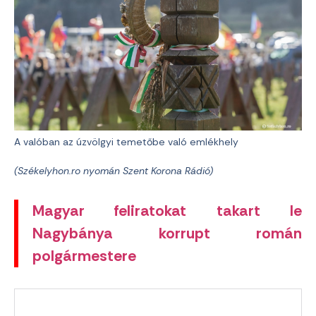
A valóban az úzvölgyi temetőbe való emlékhely
(Székelyhon.ro nyomán Szent Korona Rádió)
Magyar feliratokat takart le
Nagybánya korrupt román
polgármestere