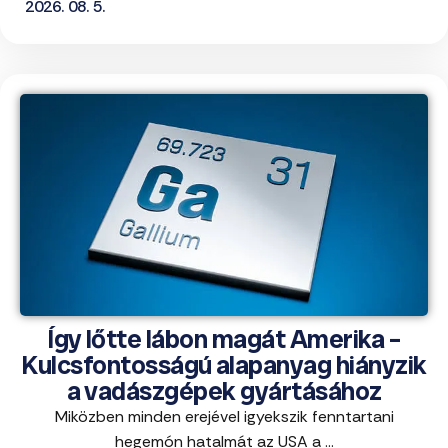
2026. 08. 5.
Így lőtte lábon magát Amerika –
Kulcsfontosságú alapanyag hiányzik
a vadászgépek gyártásához
Miközben minden erejével igyekszik fenntartani
hegemón hatalmát az USA a ...