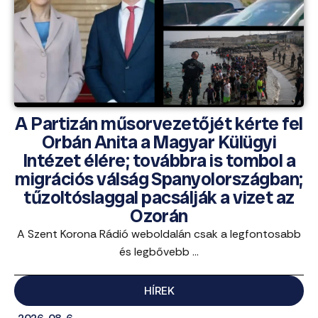
A Partizán műsorvezetőjét kérte fel
Orbán Anita a Magyar Külügyi
Intézet élére; továbbra is tombol a
migrációs válság Spanyolországban;
tűzoltóslaggal pacsálják a vizet az
Ozorán
A Szent Korona Rádió weboldalán csak a legfontosabb
és legbővebb ...
HÍREK