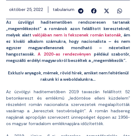
október 25, 2022
tabularium
Az úzvölgyi haditemetőben rendszeresen tartanak
„megemlékezést” a románok azon felállított kereszteknél,
melyek alatt
valójában nem is fekszenek román katonák
, ám
ez kiváló alkalom számukra, hogy nacionalista – és nem
egyszer magyarellenesnek mondható – nézeteiket
hangoztassák.
A 2020-as rendezvényen
például szabotőr,
megszálló erdélyi magyarokról beszéltek a „megemlékezők”.
Exkluzív anyagok, mémek, rövid hírek, amiket nem feltétlenül
rakunk ki a weboldalunkra…
Az úzvölgyi haditemetőben 2019 tavaszán felállított 52
betonkereszt és emlékmű „ledöntése elleni küzdelem”
részeként román nacionalista szervezetek megalapították
vasárnap a „keresztek testvériségét”. A román hadsereg
napjának apropóján szervezett ünnepséget éppen az 1956-
os magyar forradalom emléknapjára időzítették.