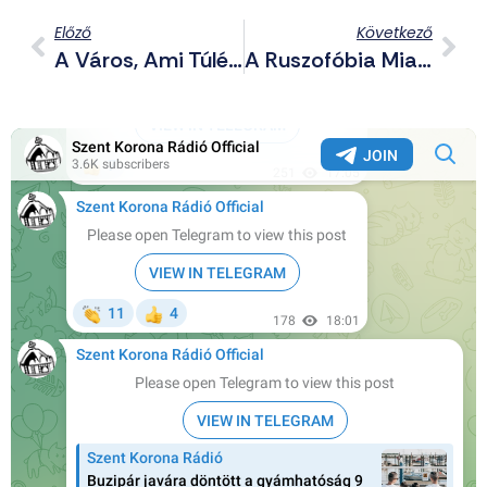
Előző
Következő
A Város, Ami Túlélt, Mert Borús Volt Felette Az Ég
A Ruszofóbia Miatt Szúrja A Szemét A Szabadság Téri Szovjet Emlékmű A Momentumnak