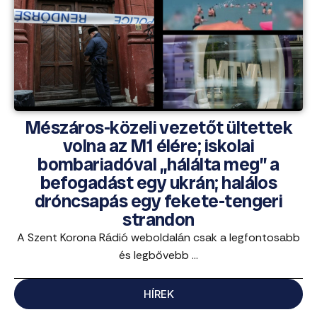
Mészáros-közeli vezetőt ültettek
volna az M1 élére; iskolai
bombariadóval „hálálta meg” a
befogadást egy ukrán; halálos
dróncsapás egy fekete-tengeri
strandon
A Szent Korona Rádió weboldalán csak a legfontosabb
és legbővebb ...
HÍREK