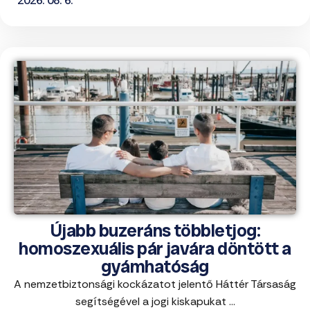
2026. 08. 6.
Újabb buzeráns többletjog:
homoszexuális pár javára döntött a
gyámhatóság
A nemzetbiztonsági kockázatot jelentő Háttér Társaság
segítségével a jogi kiskapukat ...