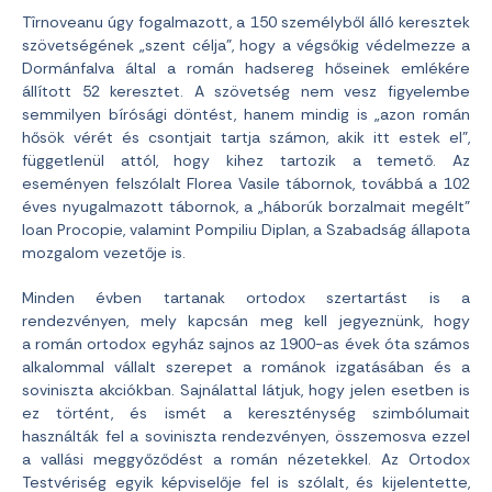
Tîrnoveanu úgy fogalmazott, a 150 személyből álló keresztek
szövetségének „szent célja”, hogy a végsőkig védelmezze a
Dormánfalva által a román hadsereg hőseinek emlékére
állított 52 keresztet. A szövetség nem vesz figyelembe
semmilyen bírósági döntést, hanem mindig is „azon román
hősök vérét és csontjait tartja számon, akik itt estek el”,
függetlenül attól, hogy kihez tartozik a temető. Az
eseményen felszólalt Florea Vasile tábornok, továbbá a 102
éves nyugalmazott tábornok, a „háborúk borzalmait megélt”
Ioan Procopie, valamint Pompiliu Diplan, a Szabadság állapota
mozgalom vezetője is.
Minden évben tartanak ortodox szertartást is a
rendezvényen, mely kapcsán meg kell jegyeznünk, hogy
a román ortodox egyház sajnos az 1900-as évek óta számos
alkalommal vállalt szerepet a románok izgatásában és a
soviniszta akciókban. Sajnálattal látjuk, hogy jelen esetben is
ez történt, és ismét a kereszténység szimbólumait
használták fel a soviniszta rendezvényen, összemosva ezzel
a vallási meggyőződést a román nézetekkel. Az Ortodox
Testvériség egyik képviselője fel is szólalt, és kijelentette,