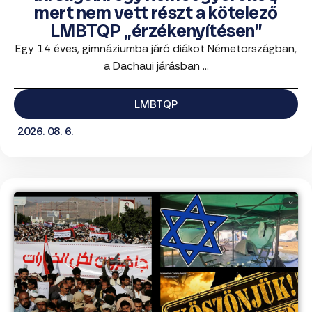
mert nem vett részt a kötelező
LMBTQP „érzékenyítésen”
Egy 14 éves, gimnáziumba járó diákot Németországban,
a Dachaui járásban ...
LMBTQP
2026. 08. 6.