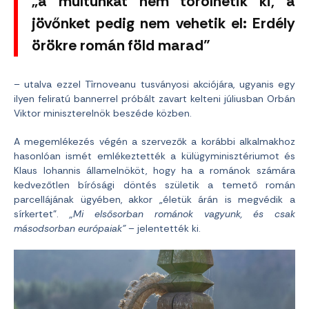
„a múltunkat nem törölhetik ki, a
jövőnket pedig nem vehetik el: Erdély
örökre román föld marad”
– utalva ezzel Tîrnoveanu tusványosi akciójára, ugyanis egy
ilyen feliratú bannerrel próbált zavart kelteni júliusban Orbán
Viktor miniszterelnök beszéde közben.
A megemlékezés végén a szervezők a korábbi alkalmakhoz
hasonlóan ismét emlékeztették a külügyminisztériumot és
Klaus Iohannis államelnököt, hogy ha a románok számára
kedvezőtlen bírósági döntés születik a temető román
parcellájának ügyében, akkor „életük árán is megvédik a
sírkertet”.
„Mi elsősorban románok vagyunk, és csak
másodsorban európaiak”
– jelentették ki.