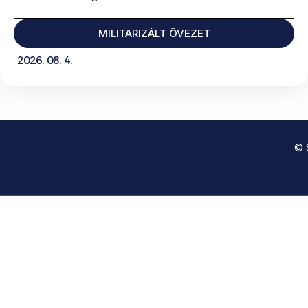
MILITARIZÁLT ÖVEZET
2026. 08. 4.
© 