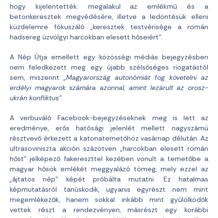
hogy kijelentették: megalakul az emlékmű és a
betonkeresztek megvédésére, illetve a ledöntésük elleni
küzdelemre fókuszáló „keresztek testvérisége a román
hadsereg úzvölgyi harcokban elesett hőseiért”.
A Nép Útja emellett egy közösségi médiás bejegyzésben
nem feledkezett meg egy újabb szélsőséges riogatástól
sem, miszerint
„Magyarország autonómiát fog követelni az
erdélyi magyarok számára azonnal, amint lezárult az orosz-
ukrán konfliktus”
.
A verbuváló Facebook-bejegyzéseknek meg is lett az
eredménye, erős hatósági jelenlét mellett nagyszámú
résztvevő érkezett a katonatemetőhöz vasárnap délután. Az
ultrasoviniszta akción százötven „harcokban elesett román
hőst” jelképező fakereszttel kezében vonult a temetőbe a
magyar hősök emlékét meggyalázó tömeg, mely ezzel az
„ájtatos nép” képét próbálta mutatni. Ez hatalmas
képmutatásról tanúskodik, ugyanis egyrészt nem mint
megemlékezők, hanem sokkal inkább mint gyűlölködők
vettek részt a rendezvényen, másrészt egy korábbi