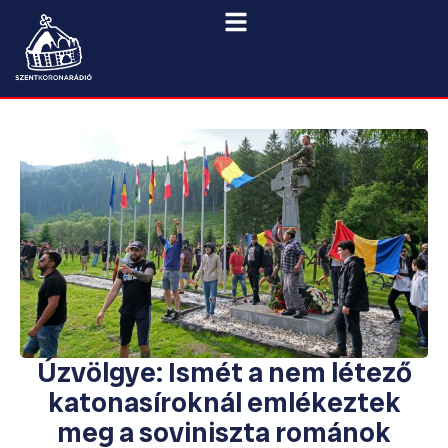
Úzvölgye: Ismét a nem létező
katonasíroknál emlékeztek
meg a soviniszta románok