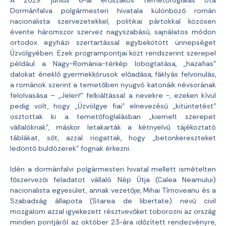
A 2019. június 6-ai erőszakos temetőfoglalás óta
Dormánfalva polgármesteri hivatala különböző román
nacionalista szervezetekkel, politikai pártokkal közösen
évente háromszor szervez nagyszabású, sajnálatos módon
ortodox egyházi szertartással egybekötött ünnepséget
Úzvölgyében. Ezek programpontjai közt rendszerint szerepel
például a Nagy-Románia-térkép lobogtatása, „hazafias”
dalokat éneklő gyermekkórusok előadása, fáklyás felvonulás,
a románok szerint a temetőben nyugvó katonáik névsorának
felolvasása – „Jelen!” felkiáltással a nevekre -, ezeken kívül
pedig volt, hogy „Úzvölgye fiai” elnevezésű „kitüntetést”
osztottak ki a temetőfoglalásban „kiemelt szerepet
vállalóknak”, máskor letakarták a kétnyelvű tájékoztató
táblákat, sőt, azzal riogattak, hogy „betonkereszteket
ledöntő buldózerek” fognak érkezni.
Idén a dormánfalvi polgármesteri hivatal mellett ismételten
főszervezői feladatot vállaló Nép Útja (Calea Neamului)
nacionalista egyesület, annak vezetője, Mihai Tîrnoveanu és a
Szabadság állapota (Starea de libertate) nevű civil
mozgalom azzal igyekezett résztvevőket toborozni az ország
minden pontjáról az október 23-ára időzített rendezvényre,