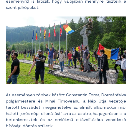
eseményről is látszik, hogy valójában mennyire tisztelik a
szent jelképeket:
Az eseményen többek között Constantin Toma, Dormánfalva
polgármestere és Mihai Tîrnoveanu, a Nép Útja vezetője
tartott beszédet, megismételve az elmúlt alkalmakkor már
hallott „erős népi ellenállást” arra az esetre, ha jogerősen is a
betonkeresztek és az emlékmű eltávolítására vonatkozó
bírósági döntés születik.