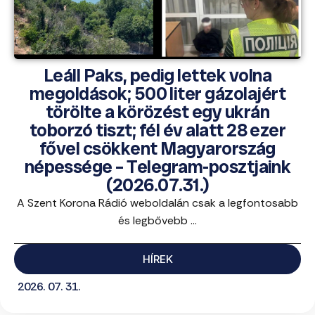
Leáll Paks, pedig lettek volna
megoldások; 500 liter gázolajért
törölte a körözést egy ukrán
toborzó tiszt; fél év alatt 28 ezer
fővel csökkent Magyarország
népessége – Telegram-posztjaink
(2026.07.31.)
A Szent Korona Rádió weboldalán csak a legfontosabb
és legbővebb ...
HÍREK
2026. 07. 31.