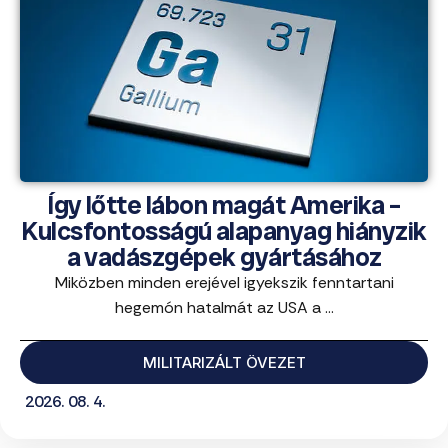
Így lőtte lábon magát Amerika –
Kulcsfontosságú alapanyag hiányzik
a vadászgépek gyártásához
Miközben minden erejével igyekszik fenntartani
hegemón hatalmát az USA a ...
MILITARIZÁLT ÖVEZET
2026. 08. 4.