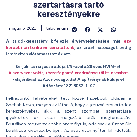
szertartásra tartó
keresztényekre
május 3, 2021
tabularium
A zsidó-keresztény kifejezés érvénytelenségére már
egy
korábbi cikkünkben rámutattunk
, az izraeli hatóságok pedig
ismételten alátámasztották azt.
Kérjük, támogassa adója 1%-ával a 20 éves HVIM-et!
A szervezet valós, kézzelfogható eredményeiről itt olvashat.
Felajánlását az Azonosságtudat Alapítványnak küldje el!
Adószám: 18218082-1-07
Felháborító felvételeket tett közzé Facebook oldalán a
Shehab News, melyen az látható, hogy a jeruzsálemi ortodox
keresztényeket, akik a szent szombati szertartásra
igyekeztek, az izraeli megszálló erők megtámadták.
Brutálisan megvertek több személyt is, akik csak a Szent Sír
Bazilikába kívántak belépni. Az eset után nyíltan kihirdették,
hogy tilos a bazilika közelébe menni.