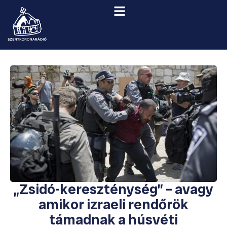
„Zsidó-kereszténység” – avagy
amikor izraeli rendőrök
támadnak a húsvéti