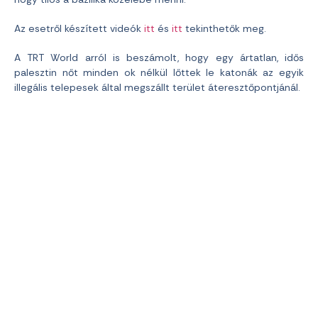
Az esetről készített videók
itt
és
itt
tekinthetők meg.
A TRT World arról is beszámolt, hogy egy ártatlan, idős
palesztin nőt minden ok nélkül lőttek le katonák az egyik
illegális telepesek által megszállt terület áteresztőpontjánál.