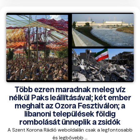
Több ezren maradnak meleg víz
nélkül Paks leállításával; két ember
meghalt az Ozora Fesztiválon; a
libanoni települések földig
rombolását ünneplik a zsidók
A Szent Korona Rádió weboldalán csak a legfontosabb
és legbővebb ...