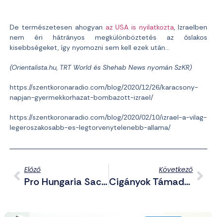
De természetesen ahogyan
az USA is nyilatkozta
, Izraelben
nem éri hátrányos megkülönböztetés az őslakos
kisebbségeket, így nyomozni sem kell ezek után…
(Orientalista.hu, TRT World és Shehab News nyomán SzKR)
https://szentkoronaradio.com/blog/2020/12/26/karacsony-
napjan-gyermekkorhazat-bombazott-izrael/
https://szentkoronaradio.com/blog/2020/02/10/izrael-a-vilag-
legeroszakosabb-es-legtorvenytelenebb-allama/
Előző
Következő
Pro Hungaria Sacra Papja: A XX. Század Nagy Átverése, Avagy Az Új Liturgia – 1. Rész
Cigányok Támadtak A Rendőrökre Fejszével És Betondarabokkal Borsodban