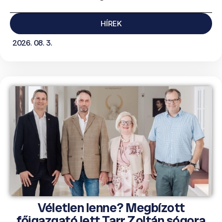
HÍREK
2026. 08. 3.
Véletlen lenne? Megbízott
főigazgató lett Tarr Zoltán sógora