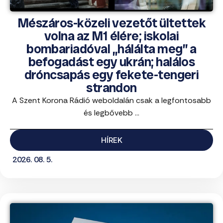
Mészáros-közeli vezetőt ültettek
volna az M1 élére; iskolai
bombariadóval „hálálta meg” a
befogadást egy ukrán; halálos
dróncsapás egy fekete-tengeri
strandon
A Szent Korona Rádió weboldalán csak a legfontosabb
és legbővebb ...
HÍREK
2026. 08. 5.