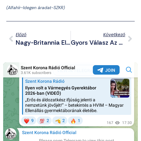
(Alfahír-Idegen áradat-SZKR)
Előző
Következő
Nagy-Britannia Elvesztette Az Ellenőrzést Határai Felett – Teherautókban Szállították A Migránsokat
Gyors Válasz Az Embercsempészektől – Közösségi Oldalakon Hirdetik Az Új Tengeri Utakat A Migránsoknak