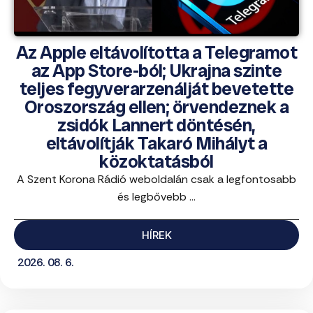
Az Apple eltávolította a Telegramot
az App Store-ból; Ukrajna szinte
teljes fegyverarzenálját bevetette
Oroszország ellen; örvendeznek a
zsidók Lannert döntésén,
eltávolítják Takaró Mihályt a
közoktatásból
A Szent Korona Rádió weboldalán csak a legfontosabb
és legbővebb ...
HÍREK
2026. 08. 6.