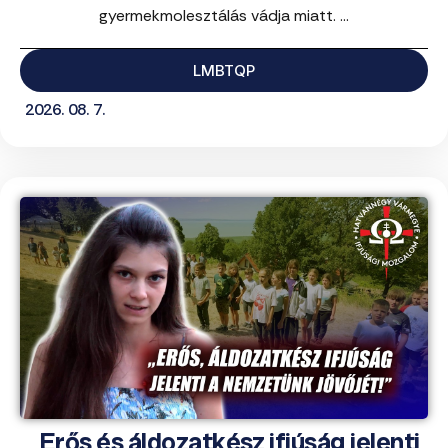
gyermekmolesztálás vádja miatt. ...
LMBTQP
2026. 08. 7.
„Erős és áldozatkész ifjúság jelenti