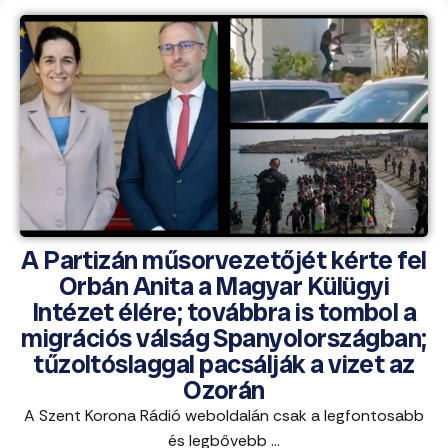
A Partizán műsorvezetőjét kérte fel
Orbán Anita a Magyar Külügyi
Intézet élére; továbbra is tombol a
migrációs válság Spanyolországban;
tűzoltóslaggal pacsálják a vizet az
Ozorán
A Szent Korona Rádió weboldalán csak a legfontosabb
és legbővebb ...