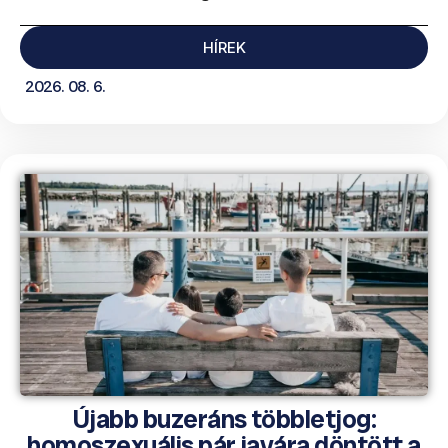
HÍREK
2026. 08. 6.
Újabb buzeráns többletjog:
homoszexuális pár javára döntött a