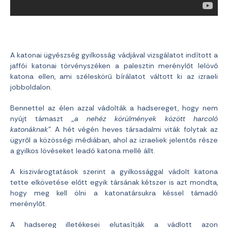
A katonai ügyészség gyilkosság vádjával vizsgálatot indított a
jaffói katonai törvényszéken a palesztin merénylőt lelövő
katona ellen, ami széleskörű bírálatot váltott ki az izraeli
jobboldalon.
Bennettel az élen azzal vádolták a hadsereget, hogy nem
nyújt támaszt
„a nehéz körülmények között harcoló
katonáknak”
. A hét végén heves társadalmi viták folytak az
ügyről a közösségi médiában, ahol az izraeliek jelentős része
a gyilkos lövéseket leadó katona mellé állt.
A kiszivárogtatások szerint a gyilkossággal vádolt katona
tette elkövetése előtt egyik társának kétszer is azt mondta,
hogy meg kell ölni a katonatársukra késsel támadó
merénylőt.
A hadsereg illetékesei elutasítják a vádlott azon