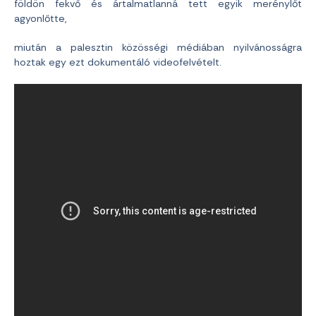
földön fekvő és ártalmatlanná tett egyik merénylőt
agyonlőtte,
miután a palesztin közösségi médiában nyilvánosságra
hoztak egy ezt dokumentáló videofelvételt.