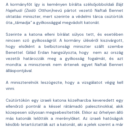
A kormányfőt így is keményen bírálta szélsőjobboldali
Bájt
Hajehudi (Zsidó Otthon)
nevű pártot vezető Naftali Bennet
oktatási miniszter, mert szerinte a védelmi tárca csütörtök
óta
„támadja”
a gyilkossággal megvádolt katonát.
Szerinte a katona elleni bírálat súlyos tett, és esetében
nincsen szó gyilkosságról. A kormány üléséről kiszivárgott,
hogy elsőként a belbiztonsági miniszter szállt szembe
Benettel. Gilád Erdan hangsúlyozta, hogy nem az ország
vezetői határozzák meg a gyilkosság fogalmát, és azt
mondta: a miniszterek nem értenek egyet Naftali Bennet
álláspontjával.
A miniszterelnök leszögezte, hogy a vizsgálatot végig kell
vinni.
Csütörtökön egy izraeli katona közelharcba keveredett egy
ellenőrző pontnál a késsel rátámadó palesztinokkal, akik
közepesen súlyosan megsebesítették. Ekkor az őrhelyen álló
más katonák lelőtték a merénylőket. Az izraeli hatóságok
később letartóztatták azt a katonát, aki a jelek szerint a már