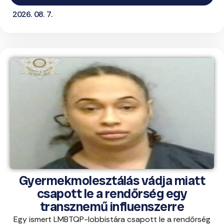
2026. 08. 7.
Gyermekmolesztálás vádja miatt
csapott le a rendőrség egy
transznemű influenszerre
Egy ismert LMBTQP-lobbistára csapott le a rendőrség