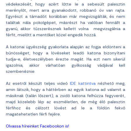
védekezését, hogy azért lőtte le a sebesült palesztin
merénylőt, mert arra gyanakodott, robbanó öv van rajta.
Egyrészt a támadót korábban már megvizsgálták, és nem
találtak nála pokolgépet, másrészt ha valóban fennállt a
gyanú, akkor tűzszerésznek kellett volna megvizsgálnia a
férfit, mielőtt a mentőket közel engedik hozzá.
A katonai ügyészség gyakorlata alapján az fogja eldönteni a
bűnösséget, hogy a lövéseket leadó katona bizonyítani
tudja-e, életveszélyben érezte magát. Ha ezt nem sikerül
igazolnia, akkor várhatóan gyilkosság vádjával kell
szembenéznie.
Az esetről készült teljes videó
IDE kattintva
nézhető meg,
amin látszik, hogy a háttérben az egyik katona ad valamit a
másiknak (talán lőszert), a zsidó katona felhúzza fegyverét,
majd közelebb lép az eszméletlen, de még élő palesztin
férfihoz és célzott lövést ad le a földön fekvő
magatehetetlen férfi fejére.
Olvassa híreinket Facebookon is!