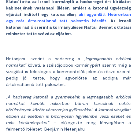
Elutasította az izraeli kormányfő a hadsereget ért bírálatot
kabinetjének vasárnapi ülésén, amiért a katonai ügyészség
eljárást indított egy katona ellen,
aki agyonlőtt Hebronban
egy már ártalmatlanná tett palesztin késelőt.
Az izraeli
katonai rádió szerint a kormányülésen Naftali Bennet oktatási
miniszter tette szóvá az eljárást.
Netanjahu szerint a hadsereg a
„legmagasabb erkölcsi
normákat”
követi, a szélsőjobbos kormánypárt szerint még a
vizsgálat is felesleges, a kommentelők jelentős része szerint
pedig jól tette, hogy agyonlőtte az addigra már
ártalmatlanná tett palesztint.
„A hadsereg katonái, a gyermekeink a legmagasabb erkölcsi
normákat követik,
miközben bátran harcolnak nehéz
körülmények között vérszomjas gyilkosokkal. A katonai vizsgálat
ebben az esetben is bizonyosan figyelembe veszi ezeket és
más körülményeket”
– előlegezte meg lényegében a
felmentő ítéletet Benjámin Netanjahu.