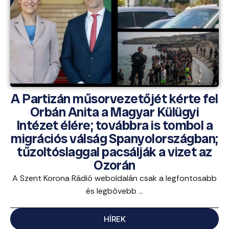
A Partizán műsorvezetőjét kérte fel
Orbán Anita a Magyar Külügyi
Intézet élére; továbbra is tombol a
migrációs válság Spanyolországban;
tűzoltóslaggal pacsálják a vizet az
Ozorán
A Szent Korona Rádió weboldalán csak a legfontosabb
és legbővebb ...
HÍREK