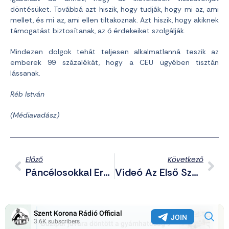
döntésüket. Továbbá azt hiszik, hogy tudják, hogy mi az, ami
mellet, és mi az, ami ellen tiltakoznak. Azt hiszik, hogy akiknek
támogatást biztosítanak, az ő érdekeiket szolgálják.
Mindezen dolgok tehát teljesen alkalmatlanná teszik az
emberek 99 százalékát, hogy a CEU ügyében tisztán
lássanak.
Réb István
(Médiavadász)
Előző
Következő
Páncélosokkal Erősít Románia
Videó Az Első Székely „terroristával”