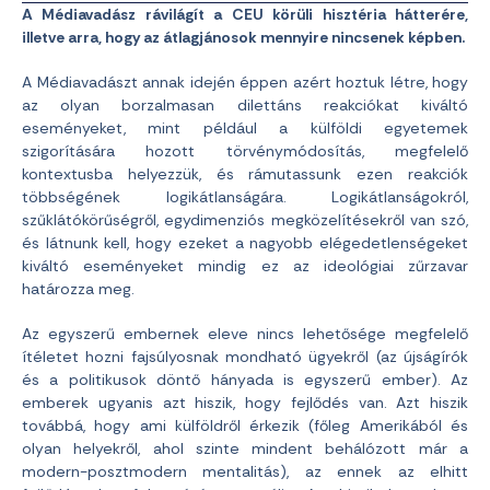
A Médiavadász rávilágít a CEU körüli hisztéria hátterére,
illetve arra, hogy az átlagjánosok mennyire nincsenek képben.
A Médiavadászt annak idején éppen azért hoztuk létre, hogy
az olyan borzalmasan dilettáns reakciókat kiváltó
eseményeket, mint például a külföldi egyetemek
szigorítására hozott törvénymódosítás, megfelelő
kontextusba helyezzük, és rámutassunk ezen reakciók
többségének logikátlanságára. Logikátlanságokról,
szűklátókörűségről, egydimenziós megközelítésekről van szó,
és látnunk kell, hogy ezeket a nagyobb elégedetlenségeket
kiváltó eseményeket mindig ez az ideológiai zűrzavar
határozza meg.
Az egyszerű embernek eleve nincs lehetősége megfelelő
ítéletet hozni fajsúlyosnak mondható ügyekről (az újságírók
és a politikusok döntő hányada is egyszerű ember). Az
emberek ugyanis azt hiszik, hogy fejlődés van. Azt hiszik
továbbá, hogy ami külföldről érkezik (főleg Amerikából és
olyan helyekről, ahol szinte mindent behálózott már a
modern-posztmodern mentalitás), az ennek az elhitt