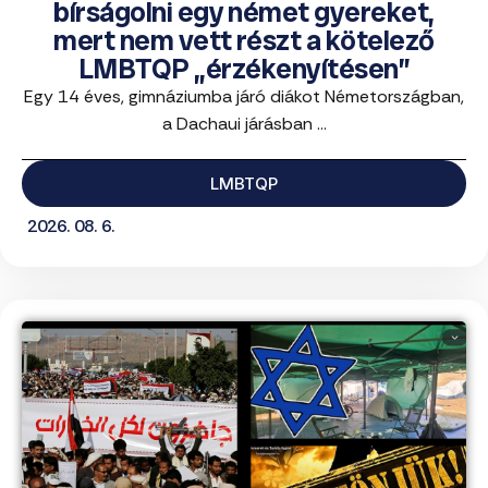
bírságolni egy német gyereket,
mert nem vett részt a kötelező
LMBTQP „érzékenyítésen”
Egy 14 éves, gimnáziumba járó diákot Németországban,
a Dachaui járásban ...
LMBTQP
2026. 08. 6.