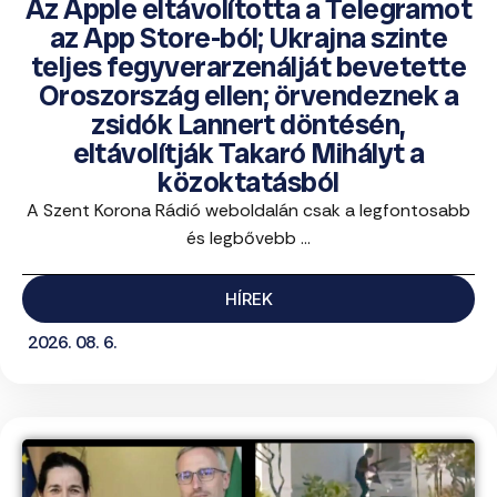
Az Apple eltávolította a Telegramot
az App Store-ból; Ukrajna szinte
teljes fegyverarzenálját bevetette
Oroszország ellen; örvendeznek a
zsidók Lannert döntésén,
eltávolítják Takaró Mihályt a
közoktatásból
A Szent Korona Rádió weboldalán csak a legfontosabb
és legbővebb ...
HÍREK
2026. 08. 6.