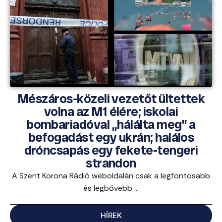
Mészáros-közeli vezetőt ültettek
volna az M1 élére; iskolai
bombariadóval „hálálta meg” a
befogadást egy ukrán; halálos
dróncsapás egy fekete-tengeri
strandon
A Szent Korona Rádió weboldalán csak a legfontosabb
és legbővebb ...
HÍREK