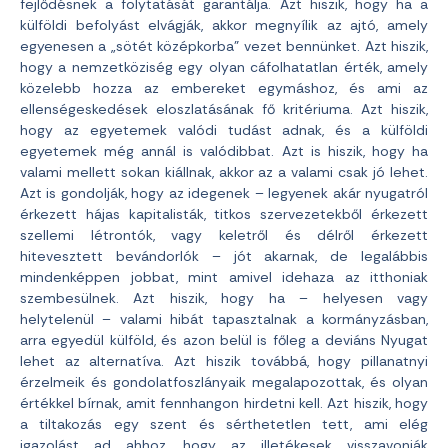
fejlődésnek a folytatását garantálja. Azt hiszik, hogy ha a
külföldi befolyást elvágják, akkor megnyílik az ajtó, amely
egyenesen a „sötét középkorba” vezet bennünket. Azt hiszik,
hogy a nemzetköziség egy olyan cáfolhatatlan érték, amely
közelebb hozza az embereket egymáshoz, és ami az
ellenségeskedések eloszlatásának fő kritériuma. Azt hiszik,
hogy az egyetemek valódi tudást adnak, és a külföldi
egyetemek még annál is valódibbat. Azt is hiszik, hogy ha
valami mellett sokan kiállnak, akkor az a valami csak jó lehet.
Azt is gondolják, hogy az idegenek – legyenek akár nyugatról
érkezett hájas kapitalisták, titkos szervezetekből érkezett
szellemi létrontók, vagy keletről és délről érkezett
hitevesztett bevándorlók – jót akarnak, de legalábbis
mindenképpen jobbat, mint amivel idehaza az itthoniak
szembesülnek. Azt hiszik, hogy ha – helyesen vagy
helytelenül – valami hibát tapasztalnak a kormányzásban,
arra egyedül külföld, és azon belül is főleg a deviáns Nyugat
lehet az alternatíva. Azt hiszik továbbá, hogy pillanatnyi
érzelmeik és gondolatfoszlányaik megalapozottak, és olyan
értékkel bírnak, amit fennhangon hirdetni kell. Azt hiszik, hogy
a tiltakozás egy szent és sérthetetlen tett, ami elég
igazolást ad ahhoz, hogy az illetékesek visszavonják