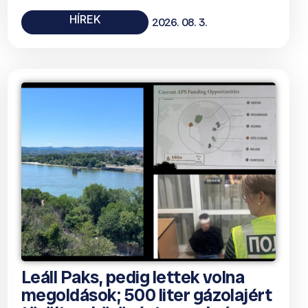
HÍREK
2026. 08. 3.
Leáll Paks, pedig lettek volna
megoldások; 500 liter gázolajért