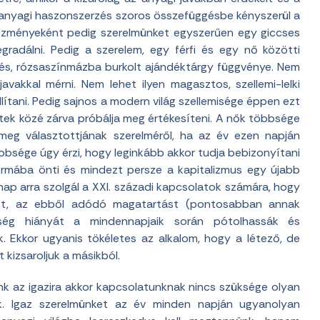
 anyagi haszonszerzés szoros összefüggésbe kényszerül a
tkezményeként pedig szerelmünket egyszerűen egy giccses
egradálni. Pedig a szerelem, egy férfi és egy nő közötti
kés, rózsaszínmázba burkolt ajándéktárgy függvénye. Nem
avakkal mérni. Nem lehet ilyen magasztos, szellemi-lelki
llítani. Pedig sajnos a modern világ szellemisége éppen ezt
eretek közé zárva próbálja meg értékesíteni. A nők többsége
meg választottjának szerelméről, ha az év ezen napján
bbsége úgy érzi, hogy leginkább akkor tudja bebizonyítani
 formába önti és mindezt persze a kapitalizmus egy újabb
nap arra szolgál a XXI. századi kapcsolatok számára, hogy
ket, az ebből adódó magatartást (pontosabban annak
ttség hiányát a mindennapjaik során pótolhassák és
 Ekkor ugyanis tökéletes az alkalom, hogy a létező, de
 kizsaroljuk a másikból.
nk az igazira akkor kapcsolatunknak nincs szüksége olyan
k. Igaz szerelmünket az év minden napján ugyanolyan