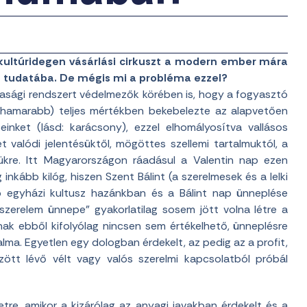
 kultúridegen vásárlási cirkuszt a modern ember mára
m tudatába. De mégis mi a probléma ezzel?
dasági rendszert védelmezők körében is, hogy a fogyasztó
m hamarabb) teljes mértékben bekebelezte az alapvetően
inket (lásd: karácsony), ezzel elhomályosítva vallásos
 valódi jelentésüktől, mögöttes szellemi tartalmuktól, a
ükre. Itt Magyarországon ráadásul a Valentin nap ezen
kább kilóg, hiszen Szent Bálint (a szerelmesek és a lelki
b egyházi kultusz hazánkban és a Bálint nap ünneplése
szerelem ünnepe” gyakorlatilag sosem jött volna létre a
apnak ebből kifolyólag nincsen sem értékelhető, ünneplésre
lma. Egyetlen egy dologban érdekelt, az pedig az a profit,
ött lévő vélt vagy valós szerelmi kapcsolatból próbál
etre, amikor a kizárólag az anyagi javakban érdekelt és a