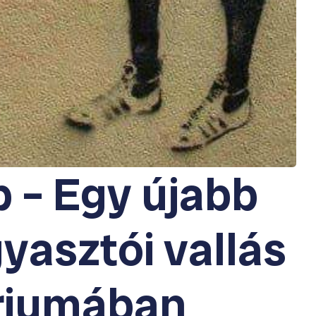
p – Egy újabb
yasztói vallás
riumában