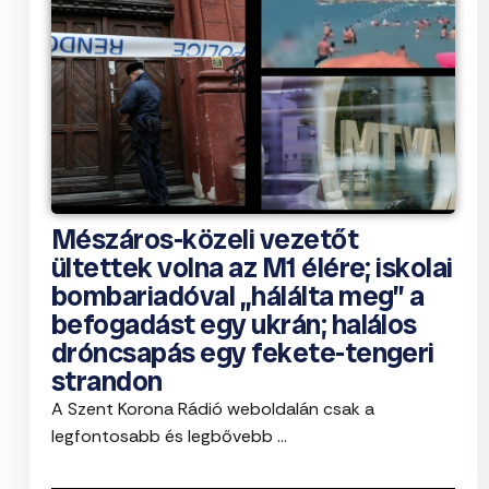
Mészáros-közeli vezetőt
ültettek volna az M1 élére; iskolai
bombariadóval „hálálta meg” a
befogadást egy ukrán; halálos
dróncsapás egy fekete-tengeri
strandon
A Szent Korona Rádió weboldalán csak a
legfontosabb és legbővebb ...