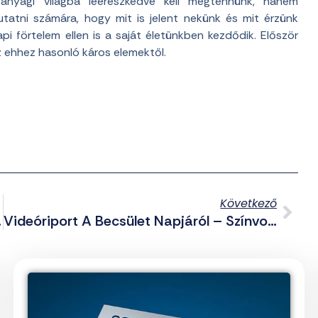
 anyagi világba leereszkedve kell megtennünk, hanem
utatni számára, hogy mit is jelent nekünk és mit érzünk
api förtelem ellen is a saját életünkben kezdődik. Először
z ehhez hasonló káros elemektől.
Következő
n Folytatja
Videóriport A Becsület Napjáról – Színvonalas, Méltóságteljes Kegyeleti Megemlékezés