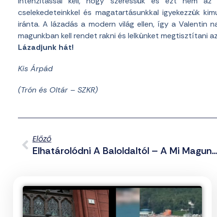
intenzitással kell, hogy szeressük és ezt nem az
cselekedeteinkkel és magatartásunkkal igyekezzük kim
iránta. A lázadás a modern világ ellen, így a Valentin n
magunkban kell rendet rakni és lelkünket megtisztítani a
Lázadjunk hát!
Kis Árpád
(Trón és Oltár – SZKR)
Előző
Elhatárolódni A Baloldaltól – A Mi Magunk Videóblog Formába