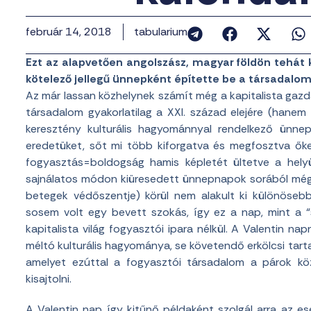
február 14, 2018
tabularium
Ezt az alapvetően angolszász, magyar földön tehát
kötelező jellegű ünnepként építette be a társadalo
Az már lassan közhelynek számít még a kapitalista gaz
társadalom gyakorlatilag a XXI. század elejére (hane
keresztény kulturális hagyománnyal rendelkező ünnepe
eredetüket, sőt mi több kiforgatva és megfosztva őket
fogyasztás=boldogság hamis képletét ültetve a hely
sajnálatos módon kiüresedett ünnepnapok sorából még in
betegek védőszentje) körül nem alakult ki különöseb
sosem volt egy bevett szokás, így ez a nap, mint a “
kapitalista világ fogyasztói ipara nélkül. A Valentin n
méltó kulturális hagyománya, se követendő erkölcsi tarta
amelyet ezúttal a fogyasztói társadalom a párok köz
kisajtolni.
A Valentin nap így kitűnő példaként szolgál arra az es