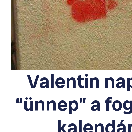
Valentin na
“ünnep” a fog
kalendá