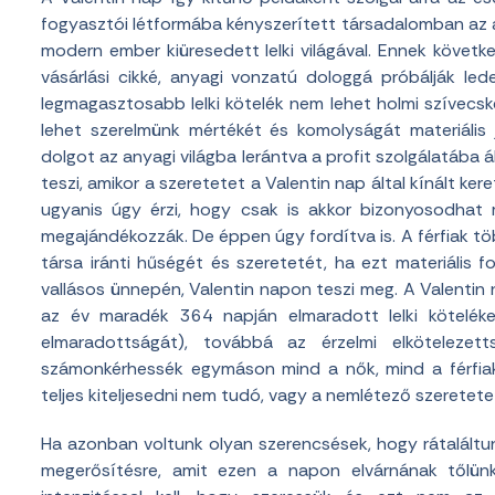
fogyasztói létformába kényszerített társadalomban az
modern ember kiüresedett lelki világával. Ennek köve
vásárlási cikké, anyagi vonzatú dologgá próbálják led
legmagasztosabb lelki kötelék nem lehet holmi szívecs
lehet szerelmünk mértékét és komolyságát materiális j
dolgot az anyagi világba lerántva a profit szolgálatába á
teszi, amikor a szeretetet a Valentin nap által kínált k
ugyanis úgy érzi, hogy csak is akkor bizonyosodhat 
megajándékozzák. De éppen úgy fordítva is. A férfiak tö
társa iránti hűségét és szeretetét, ha ezt materiális
vallásos ünnepén, Valentin napon teszi meg. A Valentin 
az év maradék 364 napján elmaradott lelki kötelé
elmaradottságát), továbbá az érzelmi elköteleze
számonkérhessék egymáson mind a nők, mind a férfiak.
teljes kiteljesedni nem tudó, vagy a nemlétező szeretetet
Ha azonban voltunk olyan szerencsések, hogy rátaláltu
megerősítésre, amit ezen a napon elvárnának tőlün