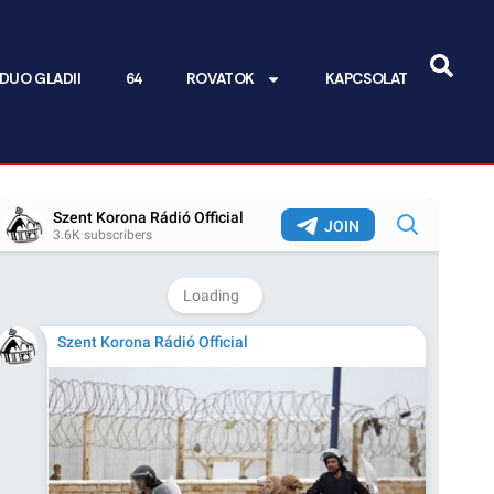
DUO GLADII
64
ROVATOK
KAPCSOLAT