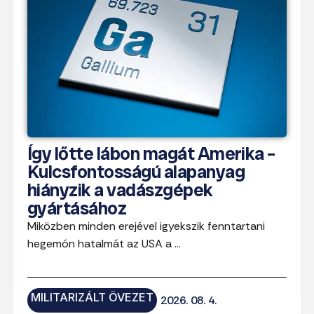
Így lőtte lábon magát Amerika –
Kulcsfontosságú alapanyag
hiányzik a vadászgépek
gyártásához
Miközben minden erejével igyekszik fenntartani
hegemón hatalmát az USA a ...
MILITARIZÁLT ÖVEZET
2026. 08. 4.