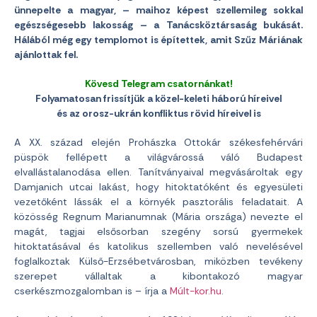
ünnepelte a magyar, – maihoz képest szellemileg sokkal
egészségesebb lakosság – a Tanácsköztársaság bukását.
Hálából még egy templomot is építettek, amit Szűz Máriának
ajánlottak fel.
Kövesd Telegram csatornánkat!
Folyamatosan frissítjük a közel-keleti háború híreivel
és az orosz-ukrán konfliktus rövid híreivel is
A XX. század elején Prohászka Ottokár székesfehérvári
püspök fellépett a világvárossá váló Budapest
elvallástalanodása ellen. Tanítványaival megvásároltak egy
Damjanich utcai lakást, hogy hitoktatóként és egyesületi
vezetőként lássák el a környék pasztorális feladatait. A
közösség Regnum Marianumnak (Mária országa) nevezte el
magát, tagjai elsősorban szegény sorsú gyermekek
hitoktatásával és katolikus szellemben való nevelésével
foglalkoztak Külső-Erzsébetvárosban, miközben tevékeny
szerepet vállaltak a kibontakozó magyar
cserkészmozgalomban is – írja a
Múlt-kor.hu
.