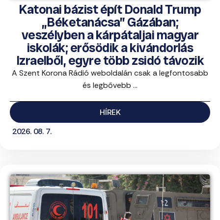
Katonai bázist épít Donald Trump
„Béketanácsa” Gázában;
veszélyben a kárpátaljai magyar
iskolák; erősödik a kivándorlás
Izraelből, egyre több zsidó távozik
A Szent Korona Rádió weboldalán csak a legfontosabb
és legbővebb ...
HÍREK
2026. 08. 7.