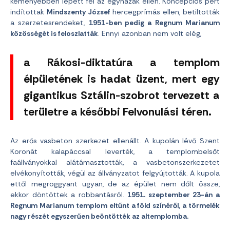
keményebben lépett fel az egyházak ellen. Koncepciós pert
indítottak
Mindszenty József
hercegprímás ellen, betiltották
a szerzetesrendeket,
1951-ben pedig a Regnum Marianum
közösségét is feloszlatták
. Ennyi azonban nem volt elég,
a Rákosi-diktatúra a templom
élpületének is hadat üzent, mert egy
gigantikus Sztálin-szobrot tervezett a
területre a későbbi Felvonulási téren.
Az erős vasbeton szerkezet ellenállt. A kupolán lévő Szent
Koronát kalapáccsal leverték, a templombelsőt
faállványokkal alátámasztották, a vasbetonszerkezetet
elvékonyították, végül az állványzatot felgyújtották. A kupola
ettől megroggyant ugyan, de az épület nem dőlt össze,
ekkor döntöttek a robbantásról.
1951. szeptember 23-án a
Regnum Marianum templom eltűnt a föld színéről, a törmelék
nagy részét egyszerűen beöntötték az altemplomba.