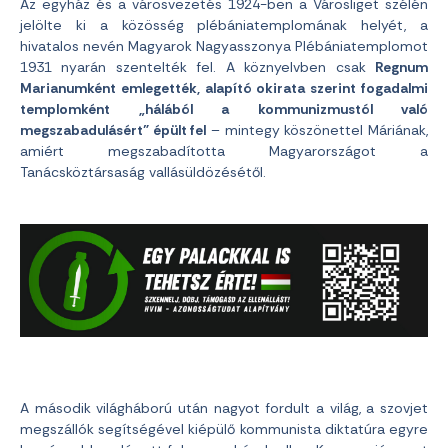
Az egyház és a városvezetés 1924-ben a Városliget szélén
jelölte ki a közösség plébániatemplomának helyét, a
hivatalos nevén Magyarok Nagyasszonya Plébániatemplomot
1931 nyarán szentelték fel. A köznyelvben csak
Regnum
Marianumként emlegették, alapító okirata szerint fogadalmi
templomként „hálából a kommunizmustól való
megszabadulásért” épült fel
– mintegy köszönettel Máriának,
amiért megszabadította Magyarországot a
Tanácsköztársaság vallásüldözésétől.
A második világháború után nagyot fordult a világ, a szovjet
megszállók segítségével kiépülő kommunista diktatúra egyre