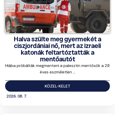
Halva szülte meg gyermekét a
ciszjordániai nő, mert az izraeli
katonák feltartóztatták a
mentőautót
Hiába próbálták megmenteni a palesztin mentősök a 28
éves eszméletlen ...
KÖZEL-KELET
2026. 08. 7.