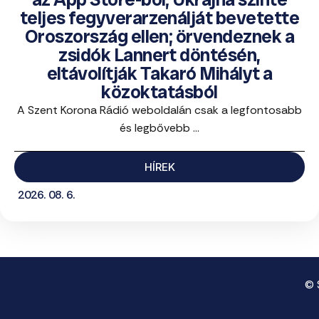
teljes fegyverarzenálját bevetette
Oroszország ellen; örvendeznek a
zsidók Lannert döntésén,
eltávolítják Takaró Mihályt a
közoktatásból
A Szent Korona Rádió weboldalán csak a legfontosabb
és legbővebb ...
HÍREK
2026. 08. 6.
© 