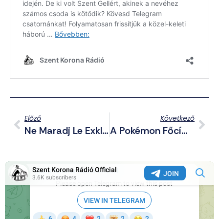
Előző
Következő
Ne Maradj Le Exkluzív Telegram Posztjainkról Sem! – Összefoglaló A Csatornáról Háborús Hírekkel (2025.09.26.)
A Pokémon Főcímdallal Vadászik Illegális Bevándorlókra Az Amerikai Belbiztonsági Minisztérium