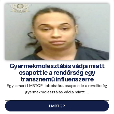
Gyermekmolesztálás vádja miatt
csapott le a rendőrség egy
transznemű influenszerre
Egy ismert LMBTQP-lobbistára csapott le a rendőrség
gyermekmolesztálás vádja miatt. ...
LMBTQP