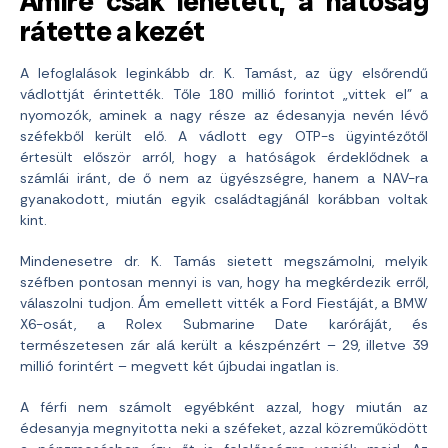
Amire csak lehetett, a hatóság
rátette a kezét
A lefoglalások leginkább dr. K. Tamást, az ügy elsőrendű
vádlottját érintették. Tőle 180 millió forintot „vittek el” a
nyomozók, aminek a nagy része az édesanyja nevén lévő
széfekből került elő. A vádlott egy OTP-s ügyintézőtől
értesült először arról, hogy a hatóságok érdeklődnek a
számlái iránt, de ő nem az ügyészségre, hanem a NAV-ra
gyanakodott, miután egyik családtagjánál korábban voltak
kint.
Mindenesetre dr. K. Tamás sietett megszámolni, melyik
széfben pontosan mennyi is van, hogy ha megkérdezik erről,
válaszolni tudjon. Ám emellett vitték a Ford Fiestáját, a BMW
X6-osát, a Rolex Submarine Date karóráját, és
természetesen zár alá került a készpénzért – 29, illetve 39
millió forintért – megvett két újbudai ingatlan is.
A férfi nem számolt egyébként azzal, hogy miután az
édesanyja megnyitotta neki a széfeket, azzal közreműködött