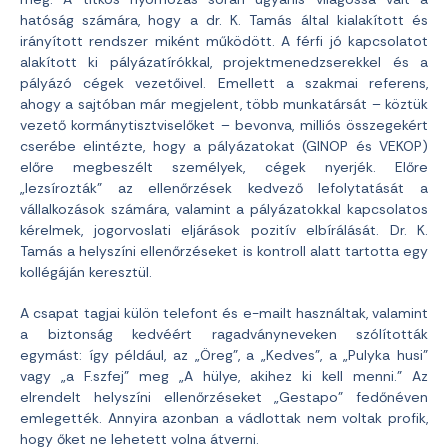
hatóság számára, hogy a dr. K. Tamás által kialakított és
irányított rendszer miként működött. A férfi jó kapcsolatot
alakított ki pályázatírókkal, projektmenedzserekkel és a
pályázó cégek vezetőivel. Emellett a szakmai referens,
ahogy a sajtóban már megjelent, több munkatársát – köztük
vezető kormánytisztviselőket – bevonva, milliós összegekért
cserébe elintézte, hogy a pályázatokat (GINOP és VEKOP)
előre megbeszélt személyek, cégek nyerjék. Előre
„lezsírozták” az ellenőrzések kedvező lefolytatását a
vállalkozások számára, valamint a pályázatokkal kapcsolatos
kérelmek, jogorvoslati eljárások pozitív elbírálását. Dr. K.
Tamás a helyszíni ellenőrzéseket is kontroll alatt tartotta egy
kollégáján keresztül.
A csapat tagjai külön telefont és e-mailt használtak, valamint
a biztonság kedvéért ragadványneveken szólították
egymást: így például, az „Öreg”, a „Kedves”, a „Pulyka husi”
vagy „a F.szfej” meg „A hülye, akihez ki kell menni.” Az
elrendelt helyszíni ellenőrzéseket „Gestapo” fedőnéven
emlegették. Annyira azonban a vádlottak nem voltak profik,
hogy őket ne lehetett volna átverni.