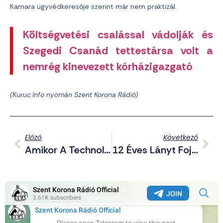
Kamara ügyvédkeresője szerint már nem praktizál.
Költségvetési csalással vádolják és
Szegedi Csanád tettestársa volt a
nemrég kinevezett kórházigazgató
(Kuruc.Info nyomán Szent Korona Rádió)
Előző
Következő
Amikor A Technológia Öl – Dugin A Technológiai Biztonságról És A Libanoni Robbanások Tanulságairól
12 Éves Lányt Fojtott Meg A Cigány Nyíregyházám