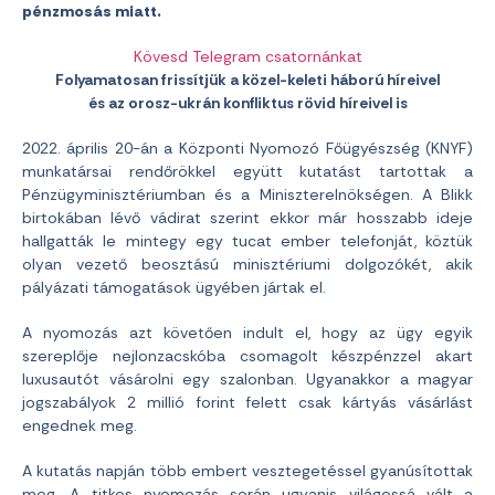
pénzmosás miatt.
Kövesd Telegram csatornánkat
Folyamatosan frissítjük a közel-keleti háború híreivel
és az orosz-ukrán konfliktus rövid híreivel is
2022. április 20-án a Központi Nyomozó Főügyészség (KNYF)
munkatársai rendőrökkel együtt kutatást tartottak a
Pénzügyminisztériumban és a Miniszterelnökségen. A Blikk
birtokában lévő vádirat szerint ekkor már hosszabb ideje
hallgatták le mintegy egy tucat ember telefonját, köztük
olyan vezető beosztású minisztériumi dolgozókét, akik
pályázati támogatások ügyében jártak el.
A nyomozás azt követően indult el, hogy az ügy egyik
szereplője nejlonzacskóba csomagolt készpénzzel akart
luxusautót vásárolni egy szalonban. Ugyanakkor a magyar
jogszabályok 2 millió forint felett csak kártyás vásárlást
engednek meg.
A kutatás napján több embert vesztegetéssel gyanúsítottak
meg. A titkos nyomozás során ugyanis világossá vált a