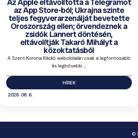
Az Apple eltávolította a Telegramot
az App Store-ból; Ukrajna szinte
teljes fegyverarzenálját bevetette
Oroszország ellen; örvendeznek a
zsidók Lannert döntésén,
eltávolítják Takaró Mihályt a
közoktatásból
A Szent Korona Rádió weboldalán csak a legfontosabb
és legbővebb ...
HÍREK
2026. 08. 6.
© 