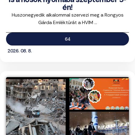
én!
Huszonegyedik alkalommal szervezi meg a Rongyos
Gárda Emléktúrát a HVIM ...
64
2026. 08. 8.