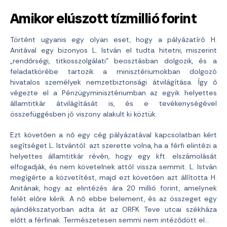
Amikor elúszott tízmillió forint
Történt ugyanis egy olyan eset, hogy a pályázatíró H.
Anitával egy bizonyos L. István el tudta hitetni, miszerint
„rendőrségi, titkosszolgálati” beosztásban dolgozik, és a
feladatkörébe tartozik a minisztériumokban dolgozó
hivatalos személyek nemzetbiztonsági átvilágítása. Így ő
végezte el a Pénzügyminisztériumban az egyik helyettes
államtitkár átvilágítását is, és e tevékenységével
összefüggésben jó viszony alakult ki köztük.
Ezt követően a nő egy cég pályázatával kapcsolatban kért
segítséget L. Istvántól: azt szerette volna, ha a férfi elintézi a
helyettes államtitkár révén, hogy egy kft. elszámolását
elfogadják, és nem követelnek attól vissza semmit. L. István
megígérte a közvetítést, majd ezt követően azt állította H.
Anitának, hogy az elintézés ára 20 millió forint, amelynek
felét előre kérik. A nő ebbe belement, és az összeget egy
ajándékszatyorban adta át az ORFK Teve utcai székháza
előtt a férfinak. Természetesen semmi nem intéződött el…