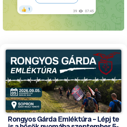
Rongyos Gárda Emléktúra – Lépj te
is a hősök nyomába szeptember 5-