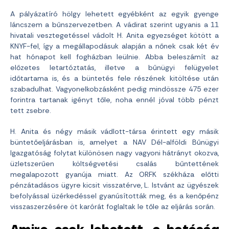
A pályázatíró hölgy lehetett egyébként az egyik gyenge
láncszem a bűnszervezetben. A vádirat szerint ugyanis a 11
hivatali vesztegetéssel vádolt H. Anita egyezséget kötött a
KNYF-fel, így a megállapodásuk alapján a nőnek csak két év
hat hónapot kell fogházban leülnie. Abba beleszámít az
előzetes letartóztatás, illetve a bűnügyi felügyelet
időtartama is, és a büntetés fele részének kitöltése után
szabadulhat. Vagyonelkobzásként pedig mindössze 475 ezer
forintra tartanak igényt tőle, noha ennél jóval több pénzt
tett zsebre.
H. Anita és négy másik vádlott-társa érintett egy másik
büntetőeljárásban is, amelyet a NAV Dél-alföldi Bűnügyi
Igazgatóság folytat különösen nagy vagyoni hátrányt okozva,
üzletszerűen költségvetési csalás bűntettének
megalapozott gyanúja miatt. Az ORFK székháza előtti
pénzátadásos ügyre kicsit visszatérve, L. Istvánt az ügyészek
befolyással üzérkedéssel gyanúsították meg, és a kenőpénz
visszaszerzésére öt karórát foglaltak le tőle az eljárás során.