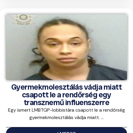
Gyermekmolesztálás vádja miatt
csapott le a rendőrség egy
transznemű influenszerre
Egy ismert LMBTQP-lobbistára csapott le a rendőrség
gyermekmolesztálás vádja miatt. ...