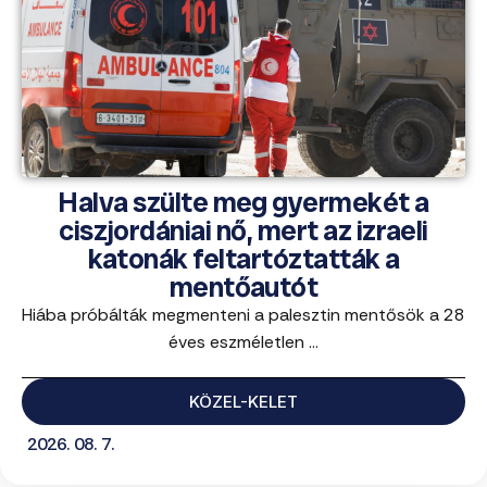
Halva szülte meg gyermekét a
ciszjordániai nő, mert az izraeli
katonák feltartóztatták a
mentőautót
Hiába próbálták megmenteni a palesztin mentősök a 28
éves eszméletlen ...
KÖZEL-KELET
2026. 08. 7.