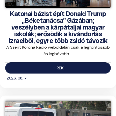
Katonai bázist épít Donald Trump
„Béketanácsa” Gázában;
veszélyben a kárpátaljai magyar
iskolák; erősödik a kivándorlás
Izraelből, egyre több zsidó távozik
A Szent Korona Rádió weboldalán csak a legfontosabb
és legbővebb ...
HÍREK
2026. 08. 7.