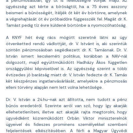
a pénzmosásban, így őt is felelősségre vonják majd. Az
ügyészség azt kérte a bíróságtól, ha a 75 éves asszony
beismeri a bűnösségét, ítéljék őt két év börtönre, amelynek
a végrehajtását öt év próbaidőre függesszék fel. Magát dr. K.
Tamást pedig tíz évre küldené börtönbe a nyomozóhatóság.
A KNYF hét évig rács mögött szeretné látni az ügy
ötvenketted rendű vádlottját, dr. V. Istvánt is, aki szerintük
szintén pénzmosásban segédkezett dr. K. Tamásnak. Dr. V.
István ismert kecskeméti politikus, korábban a NAV-nál
dolgozott, majd együttműködött Hadházy Ákos független
országgyűlési képviselővel is. Az ügyészség szerint a több
évtizedes jó barátság miatt dr. V. István fedezte dr. K. Tamás
két készpénzes ingatlanvásárlását, amelyekre a pénzmosás
elleni törvény alapján nem lett volna lehetősége.
Dr. V. István a 24.hu-nak azt állította, nem tudott a pénz
bűnös eredetéről. Szerinte arról van szó, hogy így akarják
ellehetetleníteni, illetve azt akarják rajta megtorolni, hogy
ügyvédként közreműködött Orbán Viktor miniszterelnök
ügyeivel és fideszes prominens személyekkel szembeni
feljelentések elkészítésében. A férfi a Magyar Ügyvédi