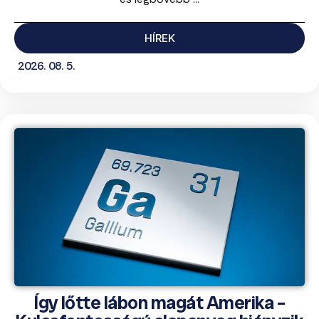
HÍREK
2026. 08. 5.
Így lőtte lábon magát Amerika –