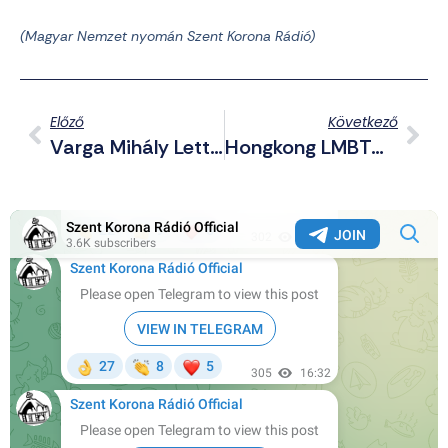
(Magyar Nemzet nyomán Szent Korona Rádió)
Előző
Következő
Varga Mihály Lett Az MNB Vezetője
Hongkong LMBTQP Politikája: Többletjogokat Eszközöltek Ki A Deviánsoknak