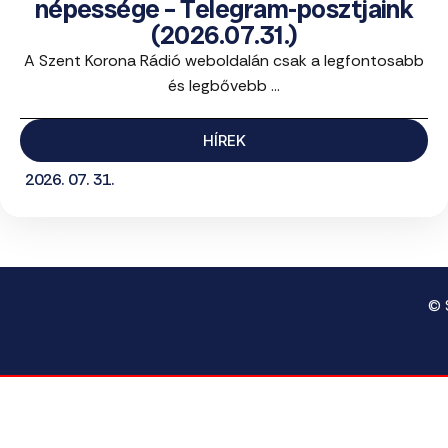
népessége – Telegram-posztjaink
(2026.07.31.)
A Szent Korona Rádió weboldalán csak a legfontosabb
és legbővebb ...
HÍREK
2026. 07. 31.
© 