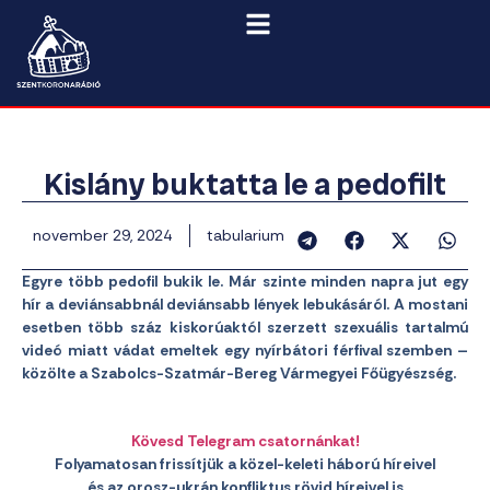
Kislány buktatta le a pedofilt
november 29, 2024
tabularium
Egyre több pedofil bukik le. Már szinte minden napra jut egy
hír a deviánsabbnál deviánsabb lények lebukásáról. A mostani
esetben több száz kiskorúaktól szerzett szexuális tartalmú
videó miatt vádat emeltek egy nyírbátori férfival szemben –
közölte a Szabolcs-Szatmár-Bereg Vármegyei Főügyészség.
Kövesd Telegram csatornánkat!
Folyamatosan frissítjük a közel-keleti háború híreivel
és az orosz-ukrán konfliktus rövid híreivel is