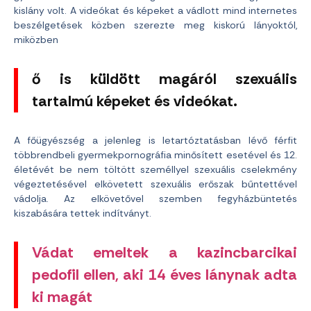
kislány volt. A videókat és képeket a vádlott mind internetes
beszélgetések közben szerezte meg kiskorú lányoktól,
miközben
ő is küldött magáról szexuális
tartalmú képeket és videókat.
A főügyészség a jelenleg is letartóztatásban lévő férfit
többrendbeli gyermekpornográfia minősített esetével és 12.
életévét be nem töltött személlyel szexuális cselekmény
végeztetésével elkövetett szexuális erőszak bűntettével
vádolja. Az elkövetővel szemben fegyházbüntetés
kiszabására tettek indítványt.
Vádat emeltek a kazincbarcikai
pedofil ellen, aki 14 éves lánynak adta
ki magát