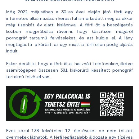
Még 2022 májusában a 30-as évei elején járó férfi egy
internetes alkalmazáson keresztül ismerkedett meg az akkor
még tizenkét év alatti kislánnyal. A férfi őt a beszélgetés
közben megpróbálta rávenni, hogy készítsen magáról
pornográf tartalmú felvételeket, és azt küldje el. A lány
megtagadta a kérést, az ügy miatt a férfi ellen pedig eljárás
indult.
Ekkor derült ki, hogy a férfi által használt telefonokon, illetve
számítógépen összesen 381 kiskorúról készített pornográf
tartalmú felvétel van.
Ezek közül 133 felvételen 12. életévüket be nem töltött
gyermekek láthatók. A férfi legfiatalabb áldozata egy tízéves