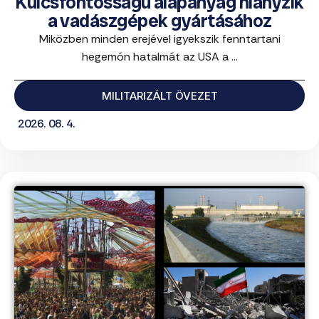
Kulcsfontosságú alapanyag hiányzik
a vadászgépek gyártásához
Miközben minden erejével igyekszik fenntartani
hegemón hatalmát az USA a ...
MILITARIZÁLT ÖVEZET
2026. 08. 4.