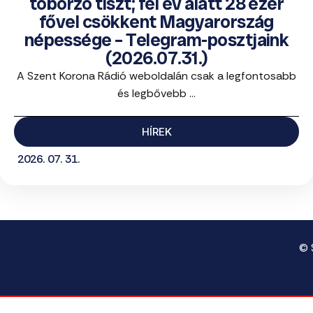
toborzó tiszt; fél év alatt 28 ezer
fővel csökkent Magyarország
népessége – Telegram-posztjaink
(2026.07.31.)
A Szent Korona Rádió weboldalán csak a legfontosabb
és legbővebb ...
HÍREK
2026. 07. 31.
© 