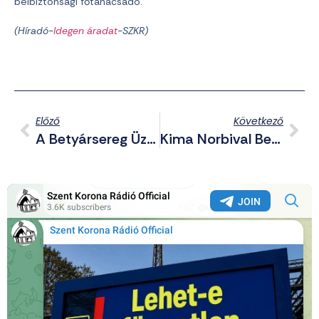
belbiztonsági főtanácsadó.
(Híradó-
Idegen áradat
-SZKR)
Előző
Következő
A Betyársereg Üzenete: Köszönjük Hazafiak! Véretekkel Életet Mentettetek!
Kima Norbival Beszélgettünk A Palmetta Mérgezésről