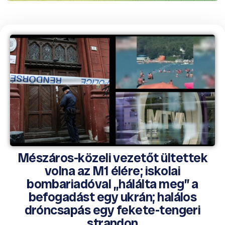
Mészáros-közeli vezetőt ültettek
volna az M1 élére; iskolai
bombariadóval „hálálta meg” a
befogadást egy ukrán; halálos
dróncsapás egy fekete-tengeri
strandon