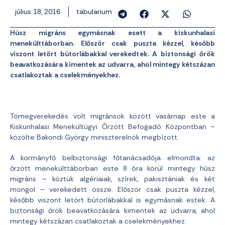
július 18, 2016
tabularium
Húsz migráns egymásnak esett a kiskunhalasi
menekülttáborban. Először csak puszta kézzel, később
viszont letört bútorlábakkal verekedtek. A biztonsági őrök
beavatkozására kimentek az udvarra, ahol mintegy kétszázan
csatlakoztak a cselekményekhez.
Tömegverekedés volt migránsok között vasárnap este a
Kiskunhalasi Menekültügyi Őrzött Befogadó Központban –
közölte Bakondi György miniszterelnök megbízott.
A kormányfő belbiztonsági főtanácsadója elmondta: az
őrzött menekülttáborban este 8 óra körül mintegy húsz
migráns – köztük algériaiak, szírek, pakisztániak és két
mongol – verekedett össze. Először csak puszta kézzel,
később viszont letört bútorlábakkal is egymásnak estek. A
biztonsági őrök beavatkozására kimentek az udvarra, ahol
mintegy kétszázan csatlakoztak a cselekményekhez.