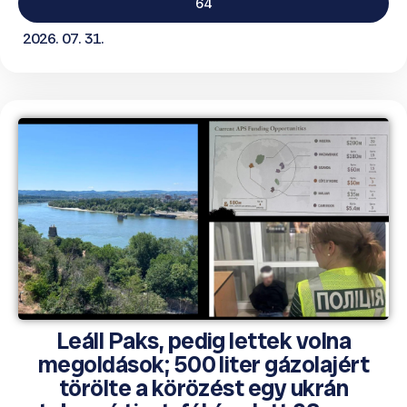
64
2026. 07. 31.
Leáll Paks, pedig lettek volna
megoldások; 500 liter gázolajért
törölte a körözést egy ukrán