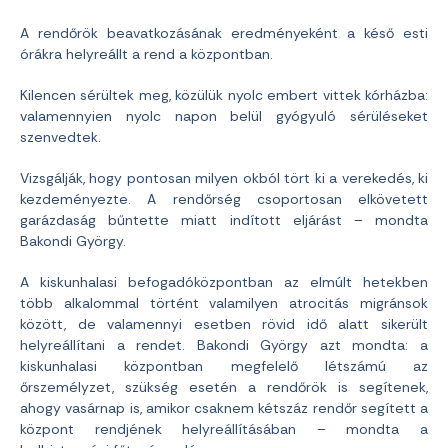
A rendőrök beavatkozásának eredményeként a késő esti
órákra helyreállt a rend a központban.
Kilencen sérültek meg, közülük nyolc embert vittek kórházba:
valamennyien nyolc napon belül gyógyuló sérüléseket
szenvedtek.
Vizsgálják, hogy pontosan milyen okból tört ki a verekedés, ki
kezdeményezte. A rendőrség csoportosan elkövetett
garázdaság bűntette miatt indított eljárást – mondta
Bakondi György.
A kiskunhalasi befogadóközpontban az elmúlt hetekben
több alkalommal történt valamilyen atrocitás migránsok
között, de valamennyi esetben rövid idő alatt sikerült
helyreállítani a rendet. Bakondi György azt mondta: a
kiskunhalasi központban megfelelő létszámú az
őrszemélyzet, szükség esetén a rendőrök is segítenek,
ahogy vasárnap is, amikor csaknem kétszáz rendőr segített a
központ rendjének helyreállításában – mondta a