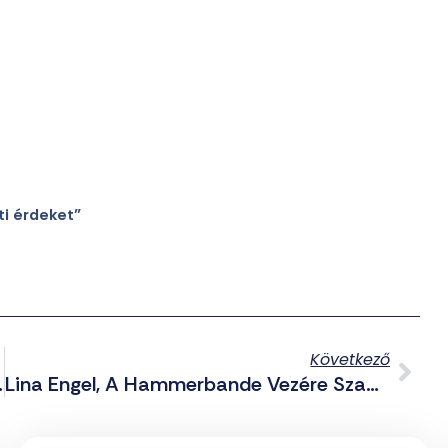
i érdeket”
Következő
eherán Tagadja
Lina Engel, A Hammerbande Vezére Szabadult A Börtönből