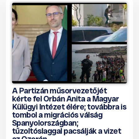
A Partizán műsorvezetőjét
kérte fel Orbán Anita a Magyar
Külügyi Intézet élére; továbbra is
tombol a migrációs válság
Spanyolországban;
tűzoltóslaggal pacsálják a vizet
az Ozorán