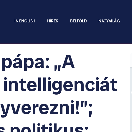
IN ENGLISH
HÍREK
BELFÖLD
NAGYVILÁG
 pápa: „A
intelligenciát
gyverezni!”;
politikus: