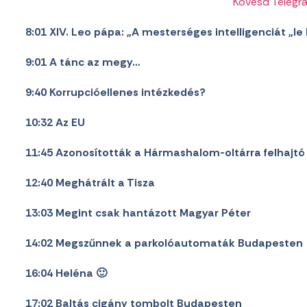
Kövesd Telegr
8:01 XIV. Leo pápa: „A mesterséges intelligenciát „le 
9:01 A tánc az megy…
9:40 Korrupcióellenes intézkedés?
10:32 Az EU
11:45 Azonosították a Hármashalom-oltárra felhajt
12:40 Meghátrált a Tisza
13:03 Megint csak hantázott Magyar Péter
14:02 Megszűnnek a parkolóautomaták Budapesten
16:04 Heléna 🙂
17:02 Baltás cigány tombolt Budapesten