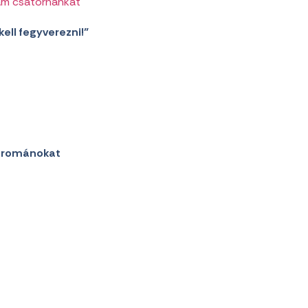
am csatornánkat
kell fegyverezni!”
ó románokat