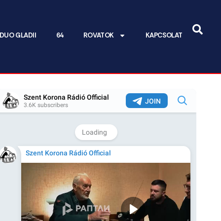
DUO GLADII
64
ROVATOK
KAPCSOLAT