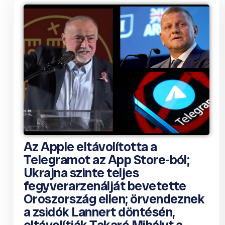
Az Apple eltávolította a
Telegramot az App Store-ból;
Ukrajna szinte teljes
fegyverarzenálját bevetette
Oroszország ellen; örvendeznek
a zsidók Lannert döntésén,
eltávolítják Takaró Mihályt a