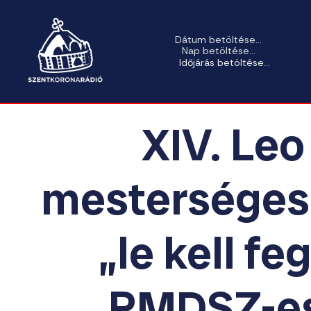
Dátum betöltése...
Nap betöltése...
Időjárás betöltése...
XIV. Leo
mesterséges 
„le kell fe
RMDSZ-es 