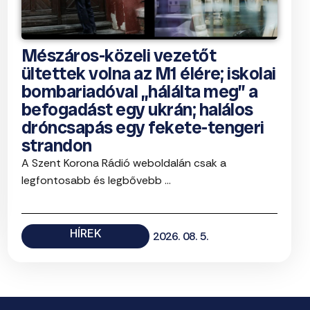
Mészáros-közeli vezetőt
ültettek volna az M1 élére; iskolai
bombariadóval „hálálta meg” a
befogadást egy ukrán; halálos
dróncsapás egy fekete-tengeri
strandon
A Szent Korona Rádió weboldalán csak a
legfontosabb és legbővebb ...
HÍREK
2026. 08. 5.