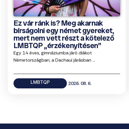
Ez vár ránk is? Meg akarnak
bírságolni egy német gyereket,
mert nem vett részt a kötelező
LMBTQP „érzékenyítésen”
Egy 14 éves, gimnáziumba járó diákot
Németországban, a Dachaui járásban ...
LMBTQP
2026. 08. 6.