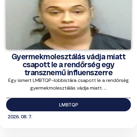
Gyermekmolesztálás vádja miatt
csapott le a rendőrség egy
transznemű influenszerre
Egy ismert LMBTQP-lobbistára csapott le a rendőrség
gyermekmolesztálás vádja miatt. ...
LMBTQP
2026. 08. 7.