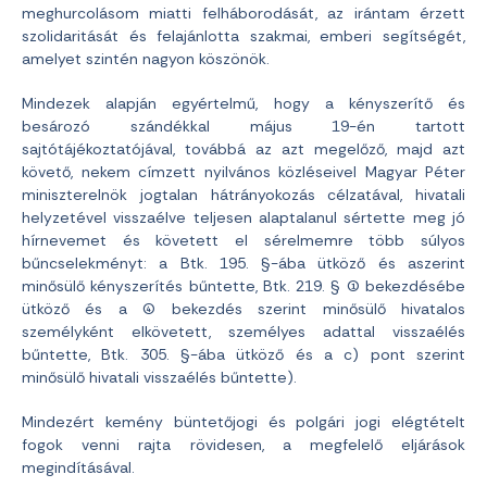
meghurcolásom miatti felháborodását, az irántam érzett
szolidaritását és felajánlotta szakmai, emberi segítségét,
amelyet szintén nagyon köszönök.
Mindezek alapján egyértelmű, hogy a kényszerítő és
besározó szándékkal május 19-én tartott
sajtótájékoztatójával, továbbá az azt megelőző, majd azt
követő, nekem címzett nyilvános közléseivel Magyar Péter
miniszterelnök jogtalan hátrányokozás célzatával, hivatali
helyzetével visszaélve teljesen alaptalanul sértette meg jó
hírnevemet és követett el sérelmemre több súlyos
bűncselekményt: a Btk. 195. §-ába ütköző és aszerint
minősülő kényszerítés bűntette, Btk. 219. § (1) bekezdésébe
ütköző és a (4) bekezdés szerint minősülő hivatalos
személyként elkövetett, személyes adattal visszaélés
bűntette, Btk. 305. §-ába ütköző és a c) pont szerint
minősülő hivatali visszaélés bűntette).
Mindezért kemény büntetőjogi és polgári jogi elégtételt
fogok venni rajta rövidesen, a megfelelő eljárások
megindításával.