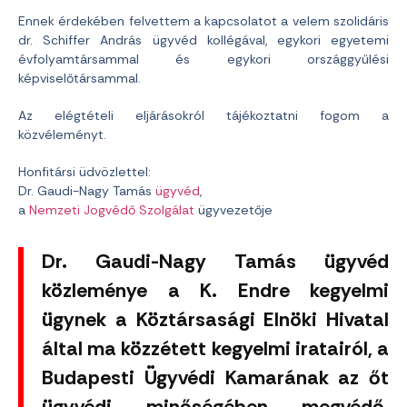
Ennek érdekében felvettem a kapcsolatot a velem szolidáris
dr. Schiffer András ügyvéd kollégával, egykori egyetemi
évfolyamtársammal és egykori országgyűlési
képviselőtársammal.
Az elégtételi eljárásokról tájékoztatni fogom a
közvéleményt.
Honfitársi üdvözlettel:
Dr. Gaudi-Nagy Tamás
ügyvéd
,
a
Nemzeti Jogvédő Szolgálat
ügyvezetője
Dr. Gaudi-Nagy Tamás ügyvéd
közleménye a K. Endre kegyelmi
ügynek a Köztársasági Elnöki Hivatal
által ma közzétett kegyelmi iratairól, a
Budapesti Ügyvédi Kamarának az őt
ügyvédi minőségében megvédő,