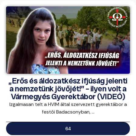
„Erős és áldozatkész ifjúság jelenti
a nemzetünk jövőjét!” – ilyen volt a
Vármegyés Gyerektábor (VIDEÓ)
Izgalmasan telt a HVIM által szervezett gyerektábor a
festői Badacsonyban, ...
64