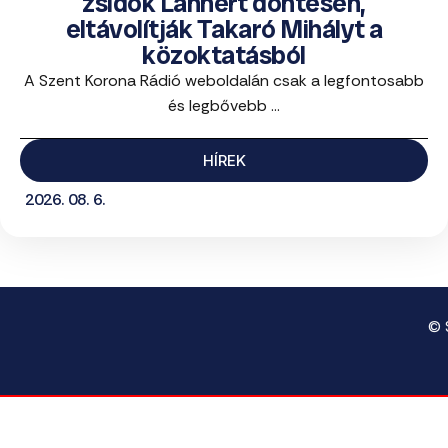
zsidók Lannert döntésén,
eltávolítják Takaró Mihályt a
közoktatásból
A Szent Korona Rádió weboldalán csak a legfontosabb
és legbővebb ...
HÍREK
2026. 08. 6.
© 