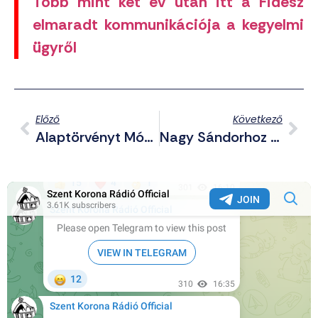
Több mint két év után itt a Fidesz
elmaradt kommunikációja a kegyelmi
ügyről
Előző
Következő
Alaptörvényt Módosítana A TISZA; Magyar Győzelem A Beneš-Ügyben; A Fideszre Mutogat A Tisza Az Ukrán Gabona Beengedése Miatt – Telegram-Posztjaink (2026.05.21.)
Nagy Sándorhoz Köthető Sírt Találtak Görögországban