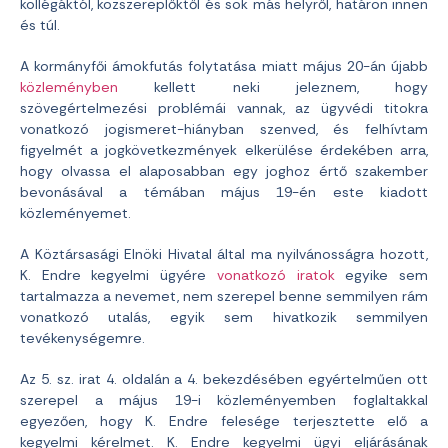
kollégáktól, közszereplőktől és sok más helyről, határon innen
és túl.
A kormányfői ámokfutás folytatása miatt május 20-án újabb
közleményben
kellett neki jeleznem, hogy
szövegértelmezési problémái vannak, az ügyvédi titokra
vonatkozó jogismeret-hiányban szenved, és felhívtam
figyelmét a jogkövetkezmények elkerülése érdekében arra,
hogy olvassa el alaposabban egy joghoz értő szakember
bevonásával a témában május 19-én este kiadott
közleményemet.
A Köztársasági Elnöki Hivatal által ma nyilvánosságra hozott,
K. Endre kegyelmi ügyére
vonatkozó iratok
egyike sem
tartalmazza a nevemet, nem szerepel benne semmilyen rám
vonatkozó utalás, egyik sem hivatkozik semmilyen
tevékenységemre.
Az 5. sz. irat 4. oldalán a 4. bekezdésében egyértelműen ott
szerepel a május 19-i közleményemben foglaltakkal
egyezően, hogy K. Endre felesége terjesztette elő a
kegyelmi kérelmet. K. Endre kegyelmi ügyi eljárásának