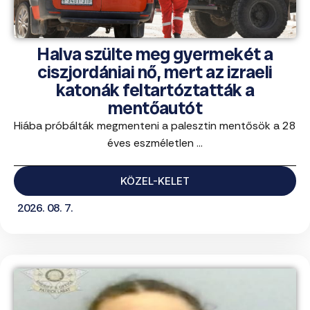
Halva szülte meg gyermekét a
ciszjordániai nő, mert az izraeli
katonák feltartóztatták a
mentőautót
Hiába próbálták megmenteni a palesztin mentősök a 28
éves eszméletlen ...
KÖZEL-KELET
2026. 08. 7.