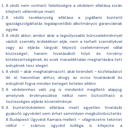
A védő nem vonható felelősségre a védelem ellátása során
kifejtett véleménye miatt.
A védői tevékenység ellátása a jogállami büntető
igazságszolgáltatás legalapvetőbb alkotmányos garanciáinak
egyike.
A védő akkor, amikor akár a legsúlyosabb bűncselekménnyel
vádolt személy érdekében eljár, nem a terhelt személyével
vagy az eljárás tárgyát képező cselekménnyel vállal
közösséget, hanem hivatásából folyó és törvényi
kötelezettségének, és ezek maradéktalan megtartására tett
esküjének tesz eleget.
A védő – akár meghatalmazott, akár kirendelt – közfeladatot
lát el, hasonlóan ahhoz, ahogy az orvos hivatásánál és
esküjénél fogva minden beteget köteles ellátni.
A védelemhez való jog is mindenkit megillető alapjog,
amelynek érvényesülése nélkül nem biztosítható a
tisztességes eljárás követelménye.
A büntetővédelem ellátása miatt egyetlen hivatását
gyakorló ügyvédet sem érhet semmilyen megkülönböztetés.
A Budapesti Ügyvédi Kamara mellett – világnézetre tekintet
nélkül – számos ügyvéd kolléga is kifejezte a