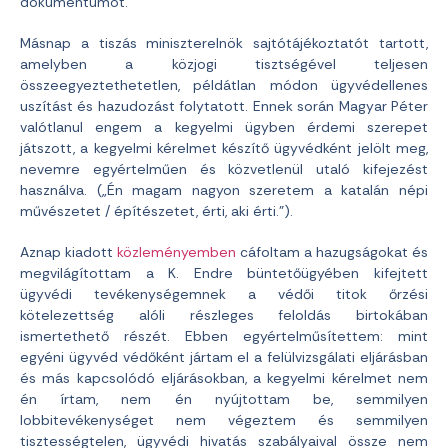
dokumentumot.
Másnap a tiszás miniszterelnök sajtótájékoztatót tartott,
amelyben a közjogi tisztségével teljesen
összeegyeztethetetlen, példátlan módon ügyvédellenes
uszítást és hazudozást folytatott. Ennek során Magyar Péter
valótlanul engem a kegyelmi ügyben érdemi szerepet
játszott, a kegyelmi kérelmet készítő ügyvédként jelölt meg,
nevemre egyértelműen és közvetlenül utaló kifejezést
használva. („Én magam nagyon szeretem a katalán népi
művészetet / építészetet, érti, aki érti.”).
Aznap kiadott
közleményemben
cáfoltam a hazugságokat és
megvilágítottam a K. Endre büntetőügyében kifejtett
ügyvédi tevékenységemnek a védői titok őrzési
kötelezettség alóli részleges feloldás birtokában
ismertethető részét. Ebben egyértelműsítettem: mint
egyéni ügyvéd védőként jártam el a felülvizsgálati eljárásban
és más kapcsolódó eljárásokban, a kegyelmi kérelmet nem
én írtam, nem én nyújtottam be, semmilyen
lobbitevékenységet nem végeztem és semmilyen
tisztességtelen, ügyvédi hivatás szabályaival össze nem