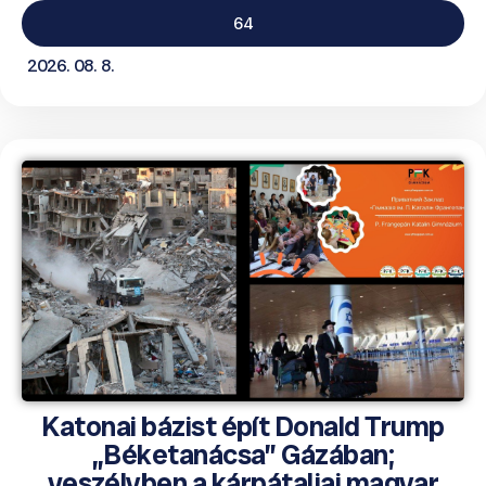
64
2026. 08. 8.
Katonai bázist épít Donald Trump
„Béketanácsa” Gázában;
veszélyben a kárpátaljai magyar