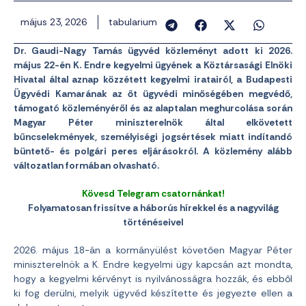
május 23, 2026
tabularium
Dr. Gaudi-Nagy Tamás ügyvéd közleményt adott ki 2026.
május 22-én K. Endre kegyelmi ügyének a Köztársasági Elnöki
Hivatal által aznap közzétett kegyelmi iratairól, a Budapesti
Ügyvédi Kamarának az őt ügyvédi minőségében megvédő,
támogató közleményéről és az alaptalan meghurcolása során
Magyar Péter miniszterelnök által elkövetett
bűncselekmények, személyiségi jogsértések miatt indítandó
büntető- és polgári peres eljárásokról. A közlemény alább
változatlan formában olvasható.
Kövesd Telegram csatornánkat!
Folyamatosan frissítve a háborús hírekkel és a nagyvilág
történéseivel
2026. május 18-án a kormányülést követően Magyar Péter
miniszterelnök a K. Endre kegyelmi ügy kapcsán azt mondta,
hogy a kegyelmi kérvényt is nyilvánosságra hozzák, és ebből
ki fog derülni, melyik ügyvéd készítette és jegyezte ellen a