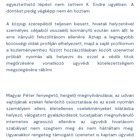
egyeztethető lépést nem tettem K. Endre ügyében. A
döntést pedig végképp nem én hoztam.
A közjogi szerepéből teljesen kiesett, hivatali helyzetével
személyes céljaiból visszaélő kormányfő ezután sem állt le
erre irányuló felszólításom ellenére. Aznap a legnagyobb
közösségi oldali profilján elhelyezett, majd a saját profilomon
a közleményemhez fűzött hozzászólásban közölt üzenettel
próbált nyomás alá helyezni és ezzel a védői titok
megőrzésére vonatkozó ügyvédi kötelezettségem
megszegésére rábírni.
Magyar Péter fenyegető, hergelő megnyilvánulásai, az udvari
sajtójának ezeket felerősítő csúsztatásai és az ezek nyomán
személyem elleni, életellenes cselekményeket kilátásba
helyező, válogatott gyalázkodások tucatjaiban megnyilvánuló
internetes agresszió ellenére az ügyvédi hivatásom
szabályait nem szegtem meg és nem hátráltam meg.
Ugyanakkor rengeteg támogató üzenetet is kaptam ügyvéd