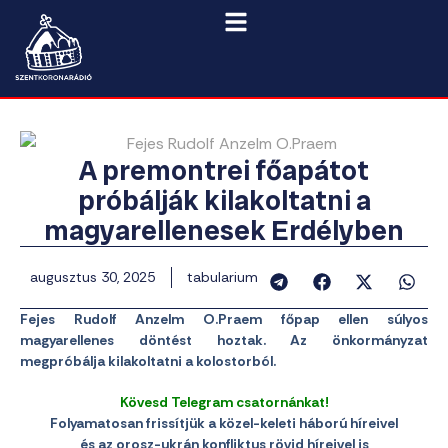
A premontrei főapátot
próbálják kilakoltatni a
magyarellenesek Erdélyben
augusztus 30, 2025
tabularium
Fejes Rudolf Anzelm O.Praem főpap ellen súlyos
magyarellenes döntést hoztak. Az önkormányzat
megpróbálja kilakoltatni a kolostorból.
Kövesd Telegram csatornánkat!
Folyamatosan frissítjük a közel-keleti háború híreivel
és az orosz-ukrán konfliktus rövid híreivel is