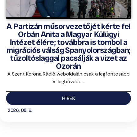
A Partizán műsorvezetőjét kérte fel
Orbán Anita a Magyar Külügyi
Intézet élére; továbbra is tombol a
migrációs válság Spanyolországban;
tűzoltóslaggal pacsálják a vizet az
Ozorán
A Szent Korona Rádió weboldalán csak a legfontosabb
és legbővebb ...
HÍREK
2026. 08. 6.