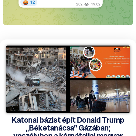
Katonai bázist épít Donald Trump
„Béketanácsa” Gázában;
veszélyben a kárpátaljai magyar