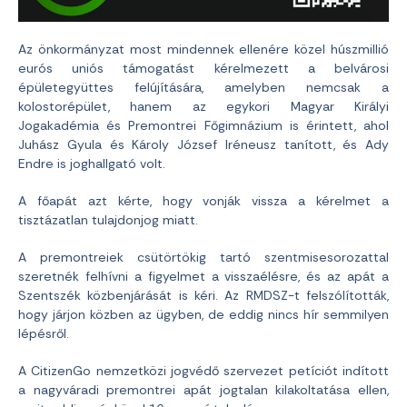
Az önkormányzat most mindennek ellenére közel húszmillió
eurós uniós támogatást kérelmezett a belvárosi
épületegyüttes felújítására, amelyben nemcsak a
kolostorépület, hanem az egykori Magyar Királyi
Jogakadémia és Premontrei Főgimnázium is érintett, ahol
Juhász Gyula és Károly József Iréneusz tanított, és Ady
Endre is joghallgató volt.
A főapát azt kérte, hogy vonják vissza a kérelmet a
tisztázatlan tulajdonjog miatt.
A premontreiek csütörtökig tartó szentmisesorozattal
szeretnék felhívni a figyelmet a visszaélésre, és az apát a
Szentszék közbenjárását is kéri. Az RMDSZ-t felszólították,
hogy járjon közben az ügyben, de eddig nincs hír semmilyen
lépésről.
A CitizenGo nemzetközi jogvédő szervezet petíciót indított
a nagyváradi premontrei apát jogtalan kilakoltatása ellen,