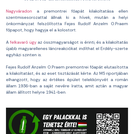
Nagyváradon
a premontrei főapát kilakoltatása ellen
szentmisesorozattal állnak ki a hívek, miután a helyi
önkormányzat felszólította Fejes Rudolf Anzelm O.Praem
főpapot, hogy hagyja el a kolostort.
A
felkavaró ügy
az összmagyarságot is érinti, és a kilakoltatás
újabb magyarellenes láncreakciókat indíthat el Erdély-szerte
egyházi szinten is.
Fejes Rudolf Anzelm O.Praem premontrei főapát elutasította
a kilakoltatást, és az eset tisztázását kérte. Az M5 riportjában
elhangzott, hogy az értékes épület telekkönyvét a román
állam 1936-ban a saját nevére íratta, amit aztán a magyar
állam állított helyre 1941-ben.