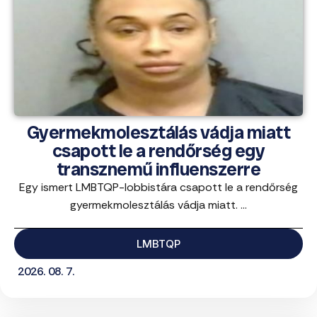
Gyermekmolesztálás vádja miatt
csapott le a rendőrség egy
transznemű influenszerre
Egy ismert LMBTQP-lobbistára csapott le a rendőrség
gyermekmolesztálás vádja miatt. ...
LMBTQP
2026. 08. 7.