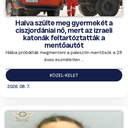
Halva szülte meg gyermekét a
ciszjordániai nő, mert az izraeli
katonák feltartóztatták a
mentőautót
Hiába próbálták megmenteni a palesztin mentősök a 28
éves eszméletlen ...
KÖZEL-KELET
2026. 08. 7.