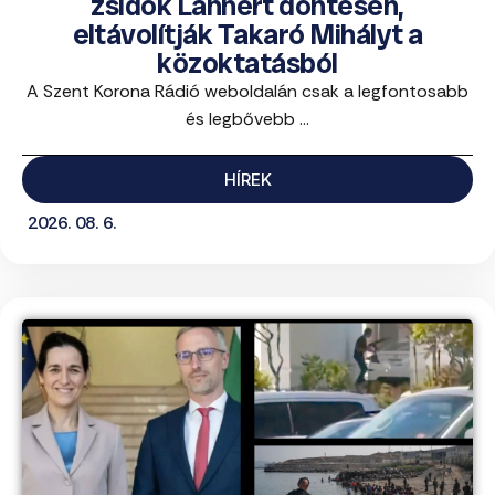
zsidók Lannert döntésén,
eltávolítják Takaró Mihályt a
közoktatásból
A Szent Korona Rádió weboldalán csak a legfontosabb
és legbővebb ...
HÍREK
2026. 08. 6.