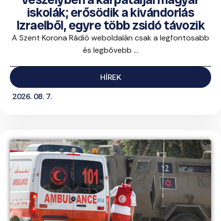
iskolák; erősödik a kivándorlás
Izraelből, egyre több zsidó távozik
A Szent Korona Rádió weboldalán csak a legfontosabb
és legbővebb ...
HÍREK
2026. 08. 7.