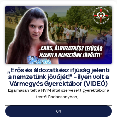
„Erős és áldozatkész ifjúság jelenti
a nemzetünk jövőjét!” – ilyen volt a
Vármegyés Gyerektábor (VIDEÓ)
Izgalmasan telt a HVIM által szervezett gyerektábor a
festői Badacsonyban, ...
64