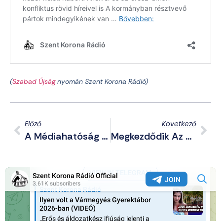
(
Szabad Újság
nyomán Szent Korona Rádió)
Előző
Következő
A Médiahatóság Nem Foglalkozik A Magyar Gyerekeknek Vetített Leszbikus Vakondesküvővel
Megkezdődik Az Adaptive Hussars 2025 Hadgyakorlat