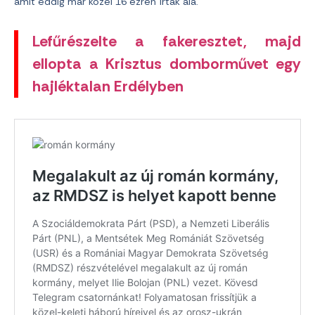
amit eddig már közel 16 ezren írtak alá.
Lefűrészelte a fakeresztet, majd
ellopta a Krisztus domborművet egy
hajléktalan Erdélyben