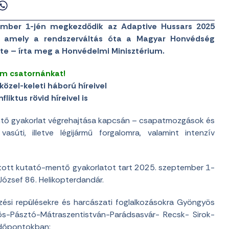
ember 1-jén megkezdődik az Adaptive Hussars 2025
, amely a rendszerváltás óta a Magyar Honvédség
e – írta meg a Honvédelmi Minisztérium.
am csatornánkat!
közel-keleti háború híreivel
liktus rövid híreivel is
entő gyakorlat végrehajtása kapcsán – csapatmozgások és
súti, illetve légijármű forgalomra, valamint intenzív
jtott kutató-mentő gyakorlatot tart 2025. szeptember 1-
ózsef 86. Helikopterdandár.
pzési repülésekre és harcászati foglalkozásokra Gyöngyös
ös-Pásztó-Mátraszentistván-Parádsasvár- Recsk- Sirok-
 időpontokban: