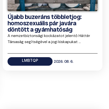
Újabb buzeráns többletjog:
homoszexuális pár javára
döntött a gyámhatóság
A nemzetbiztonsági kockázatot jelentő Háttér
Társaság segítségével a jogi kiskapukat ...
LMBTQP
2026. 08. 6.