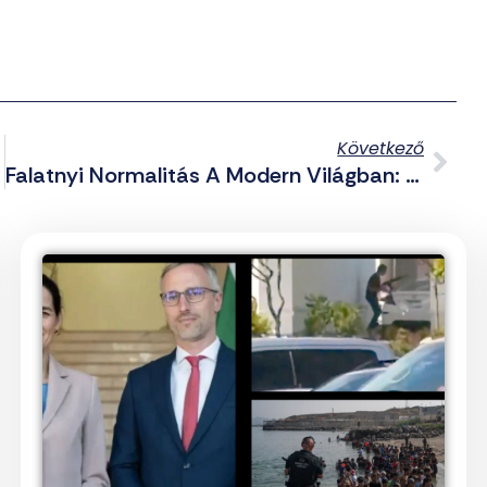
Következő
Falatnyi Normalitás A Modern Világban: Egy Japán Város Korlátozná A Mobilhasználatot