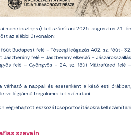
nai menetoszlopra) kell számítani 2025. augusztus 31-én
tt az alábbi útvonalon:
. főút Budapest felé – Tószegi leágazás 402. sz. főút- 32.
út Jászberény felé – Jászberény elkerülő – Jászárokszállás
gyös felé – Gyöngyös – 24. sz. főút Mátrafüred felé –
sa várható a nappali és esetenként a késő esti órákban,
etve légijármű forgalomra kell számítani.
n végrehajtott eszközátcsoportosításokra kell számítani
afias szavain