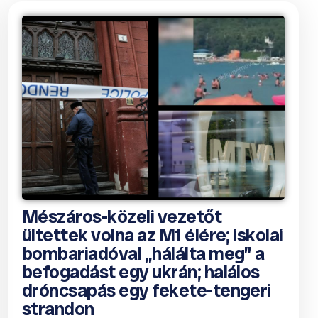
Mészáros-közeli vezetőt
ültettek volna az M1 élére; iskolai
bombariadóval „hálálta meg” a
befogadást egy ukrán; halálos
dróncsapás egy fekete-tengeri
strandon