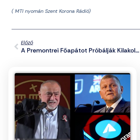
( MTI nyomán Szent Korona Rádió)
Előző
A Premontrei Főapátot Próbálják Kilakoltatni A Magyarellenesek Erdélyben