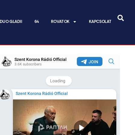
DUO GLADII
64
ROVATOK
KAPCSOLAT