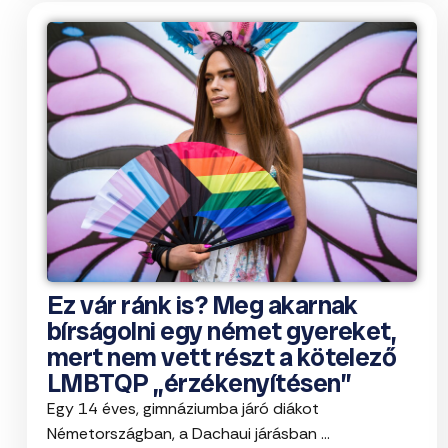
Ez vár ránk is? Meg akarnak
bírságolni egy német gyereket,
mert nem vett részt a kötelező
LMBTQP „érzékenyítésen”
Egy 14 éves, gimnáziumba járó diákot
Németországban, a Dachaui járásban ...