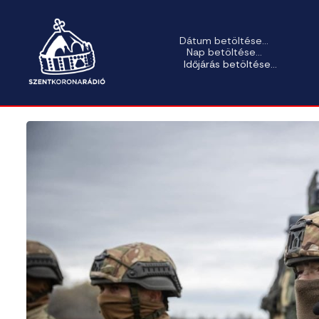
Dátum betöltése...
Nap betöltése...
Időjárás betöltése...