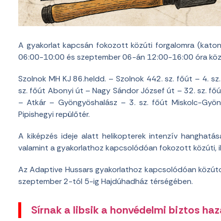
A gyakorlat kapcsán fokozott közúti forgalomra (kato
06:00-10:00 és szeptember 06-án 12:00-16:00 óra közö
Szolnok MH KJ 86.heldd. – Szolnok 442. sz. főút – 4. sz
sz. főút Abonyi út – Nagy Sándor József út – 32. sz. fő
– Atkár – Gyöngyöshalász – 3. sz. főút Miskolc-Gyön
Pipishegyi repülőtér.
A kiképzés ideje alatt helikopterek intenzív hanghatá
valamint a gyakorlathoz kapcsolódóan fokozott közúti, ill
Az Adaptive Hussars gyakorlathoz kapcsolódóan közúto
szeptember 2-tól 5-ig Hajdúhadház térségében.
Sírnak a libsik a honvédelmi biztos haz