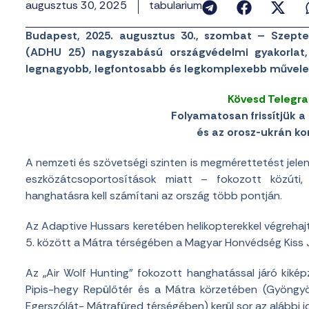
augusztus 30, 2025
tabularium
Budapest, 2025. augusztus 30., szombat – Szept
(ADHU 25) nagyszabású országvédelmi gyakorlat
legnagyobb, legfontosabb és legkomplexebb művelet
Kövesd Telegr
Folyamatosan frissítjük a 
és az orosz-ukrán konf
A nemzeti és szövetségi szinten is megmérettetést jel
eszközátcsoportosítások miatt – fokozott közúti, va
hanghatásra kell számítani az ország több pontján.
Az Adaptive Hussars keretében helikopterekkel végreha
5. között a Mátra térségében a Magyar Honvédség Kiss J
Az „Air Wolf Hunting” fokozott hanghatással járó kiké
Pipis-hegy Repülőtér és a Mátra körzetében (Gyöngy
Egerszólát- Mátrafüred térségében) kerül sor az alábbi