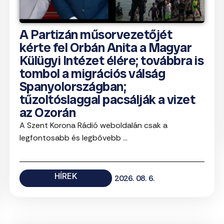
A Partizán műsorvezetőjét
kérte fel Orbán Anita a Magyar
Külügyi Intézet élére; továbbra is
tombol a migrációs válság
Spanyolországban;
tűzoltóslaggal pacsálják a vizet
az Ozorán
A Szent Korona Rádió weboldalán csak a
legfontosabb és legbővebb ...
HÍREK
2026. 08. 6.