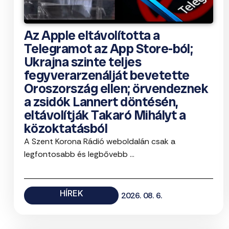
Az Apple eltávolította a
Telegramot az App Store-ból;
Ukrajna szinte teljes
fegyverarzenálját bevetette
Oroszország ellen; örvendeznek
a zsidók Lannert döntésén,
eltávolítják Takaró Mihályt a
közoktatásból
A Szent Korona Rádió weboldalán csak a
legfontosabb és legbővebb ...
HÍREK
2026. 08. 6.