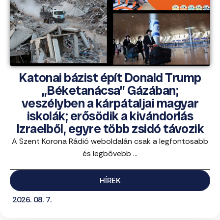
Katonai bázist épít Donald Trump
„Béketanácsa” Gázában;
veszélyben a kárpátaljai magyar
iskolák; erősödik a kivándorlás
Izraelből, egyre több zsidó távozik
A Szent Korona Rádió weboldalán csak a legfontosabb
és legbővebb ...
HÍREK
2026. 08. 7.