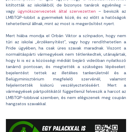
kitiltották az iskolákból, de bizonyos tanárok egyénileg –
vagy
ügynökszervezetek által szervezetten
– beviszik az
LMBTQP-lobbit a gyermekek közé, és ez előtt a hatóságok
tehetetlenül állnak, mint az most is megerősítést nyert.
Mert hiába mondja el Orbán Viktor a színpadon, hogy nem
tűri az iskolai „érzékenyítést”, vagy hogy rendíthetetlen a
Pride ügyében, ha csak üres szavak maradnak. Viszont a
normalitáspárti vármegyések nem tétlenkedtek, utánajártak,
hogy ki is ez a közösségi médiát bejáró videóban nyilatkozó
tanárnő pontosan, és megtették a szükséges lépéseket:
bejelentést tettek az illetékes tankerületnél és a
Belügyminisztérium megfelelő szervénél, valamint
feljelentették kiskorú veszélyeztetéséért. Mert a
vármegyések pártpolitikától függetlenül felveszik a harcot az
LMBTQP-lobbival szemben, és nem elégszenek meg csupán
hangzatos szavakkal.