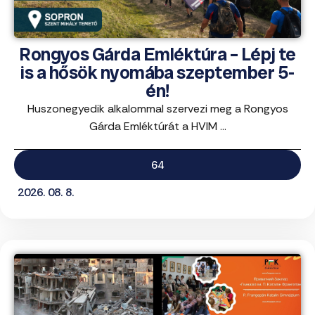
Rongyos Gárda Emléktúra – Lépj te
is a hősök nyomába szeptember 5-
én!
Huszonegyedik alkalommal szervezi meg a Rongyos
Gárda Emléktúrát a HVIM ...
64
2026. 08. 8.