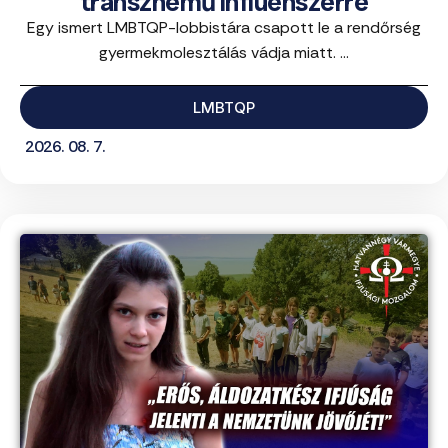
transznemű influenszerre
Egy ismert LMBTQP-lobbistára csapott le a rendőrség
gyermekmolesztálás vádja miatt. ...
LMBTQP
2026. 08. 7.