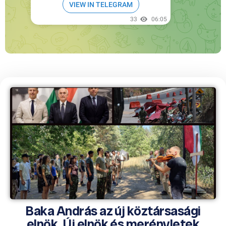
Baka András az új köztársasági
elnök, Új elnök és merényletek