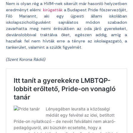
Nem is olyan rég a HVIM-nek sikerült már hasonló helyzetben
eredményt elérni:
kirúgatták
a Budapest Pride főszervezőjét,
Filó Mariannt, aki egy újpesti állami iskolában
iskolapszichológusként sajnálatos módon szabadon
zavarhatta meg nemi érésükben az oda járó gyerekeket,
deviánslobbival traktálva őket, egészen addig, amíg a
hazafiak fel nem hívták erre a tényre az iskolaigazgató, a
tankerület, valamint a szülők figyelmét.
(Szent Korona Rádió)