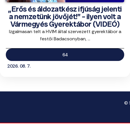
„Erős és áldozatkész ifjúság jelenti
a nemzetünk jövőjét!” – ilyen volt a
Vármegyés Gyerektábor (VIDEÓ)
Izgalmasan telt a HVIM által szervezett gyerektábor a
festői Badacsonyban, ...
64
2026. 08. 7.
© 