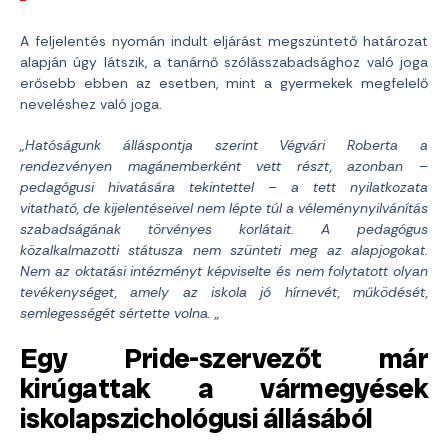
A feljelentés nyomán indult eljárást megszüntető határozat
alapján úgy látszik, a tanárnő szólásszabadsághoz való joga
erősebb ebben az esetben, mint a gyermekek megfelelő
neveléshez való joga.
„Hatóságunk álláspontja szerint Végvári Roberta a
rendezvényen magánemberként vett részt, azonban –
pedagógusi hivatására tekintettel – a tett nyilatkozata
vitatható, de kijelentéseivel nem lépte túl a véleménynyilvánítás
szabadságának törvényes korlátait. A pedagógus
közalkalmazotti státusza nem szünteti meg az alapjogokat.
Nem az oktatási intézményt képviselte és nem folytatott olyan
tevékenységet, amely az iskola jó hírnevét, működését,
semlegességét sértette volna. „
Egy Pride-szervezőt már
kirúgattak a vármegyések
iskolapszichológusi állásából