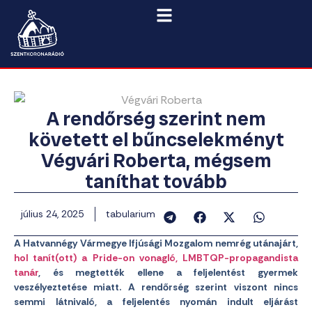
A rendőrség szerint nem
követett el bűncselekményt
Végvári Roberta, mégsem
taníthat tovább
július 24, 2025
tabularium
A Hatvannégy Vármegye Ifjúsági Mozgalom nemrég utánajárt,
hol tanít(ott) a Pride-on vonagló, LMBTQP-propagandista
tanár
, és megtették ellene a feljelentést gyermek
veszélyeztetése miatt. A rendőrség szerint viszont nincs
semmi látnivaló, a feljelentés nyomán indult eljárást