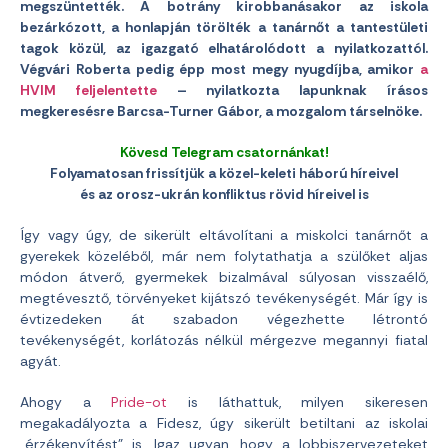
megszüntették. A botrány kirobbanásakor az iskola
bezárkózott, a honlapján törölték a tanárnőt a tantestületi
tagok közül, az igazgató elhatárolódott a nyilatkozattól.
Végvári Roberta pedig épp most megy nyugdíjba, amikor
a
HVIM feljelentette
– nyilatkozta lapunknak írásos
megkeresésre Barcsa-Turner Gábor, a mozgalom társelnöke.
Kövesd Telegram csatornánkat!
Folyamatosan frissítjük a közel-keleti háború híreivel
és az orosz-ukrán konfliktus rövid híreivel is
Így vagy úgy, de sikerült eltávolítani a miskolci tanárnőt a
gyerekek közeléből, már nem folytathatja a szülőket aljas
módon átverő, gyermekek bizalmával súlyosan visszaélő,
megtévesztő, törvényeket kijátszó tevékenységét. Már így is
évtizedeken át szabadon végezhette létrontó
tevékenységét, korlátozás nélkül mérgezve megannyi fiatal
agyát.
Ahogy a
Pride-ot
is láthattuk, milyen sikeresen
megakadályozta a Fidesz, úgy sikerült betiltani az iskolai
„érzékenyítést” is. Igaz ugyan, hogy a lobbiszervezeteket