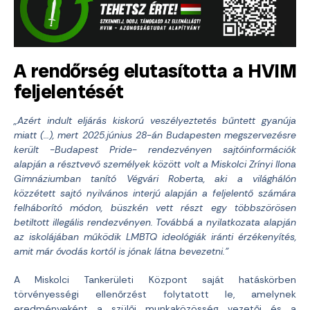
A rendőrség elutasította a HVIM
feljelentését
„Azért indult eljárás kiskorú veszélyeztetés bűntett gyanúja
miatt (…), mert 2025.június 28-án Budapesten megszervezésre
került -Budapest Pride- rendezvényen sajtóinformációk
alapján a résztvevő személyek között volt a Miskolci Zrínyi Ilona
Gimnáziumban tanító Végvári Roberta, aki a világhálón
közzétett sajtó nyilvános interjú alapján a feljelentő számára
felháborító módon, büszkén vett részt egy többszörösen
betiltott illegális rendezvényen. Továbbá a nyilatkozata alapján
az iskolájában működik LMBTQ ideológiák iránti érzékenyítés,
amit már óvodás kortól is jónak látna bevezetni.”
A Miskolci Tankerületi Központ saját hatáskörben
törvényességi ellenőrzést folytatott le, amelynek
eredményeként a szülői munkaközösség vezetői és a