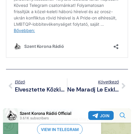
Előző
Következő
Elvesztette Közkincs Jellegét – Újabb Négy Kastélyt Ajándékozott El Lázár János
Ne Maradj Le Exkluzív Telegram Posztjainkról Sem! – Összefoglaló A Csatornáról Háborús Hírekkel (2025.07.24.)