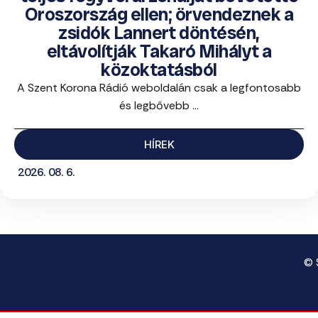
Oroszország ellen; örvendeznek a
zsidók Lannert döntésén,
eltávolítják Takaró Mihályt a
közoktatásból
A Szent Korona Rádió weboldalán csak a legfontosabb
és legbővebb ...
HÍREK
2026. 08. 6.
© 