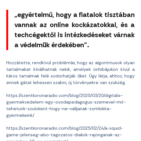
„egyértelmű, hogy a fiatalok tisztában
vannak az online kockázatokkal, és a
techcégektől is intézkedéseket várnak
a védelmük érdekében”.
Hozzátette, rendkívül problémás, hogy az algoritmusok olyan
tartalmakat kínálhatnak nekik, amelyek önhibájukon kívül a
káros tartalmak felé sodorhatják őket. Úgy látja, ahhoz, hogy
ennek gátat lehessen szabni, új törvényekre van szükség.
https://szentkoronaradio.com/blog/2025/03/20/digitalis-
gyermekvedelem-egy-ovodapedagogus-szemevel-mit-
tehetunk-szulokent-hogy-ne-valljanak-zombikka-
gyermekeink/
https://szentkoronaradio.com/blog/2025/02/24/a-squid-
game-jelenseg-also-tagozatos-diakok-rajonganak-az-