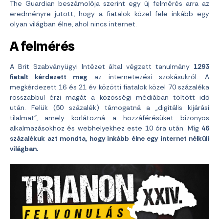
The Guardian beszámolója szerint egy új felmérés arra az
eredményre jutott, hogy a fiatalok közel fele inkább egy
olyan világban élne, ahol nincs internet.
A felmérés
A Brit Szabványügyi Intézet által végzett tanulmány
1293
fiatalt kérdezett meg
az internetezési szokásukról. A
megkérdezett 16 és 21 év közötti fiatalok közel 70 százaléka
rosszabbul érzi magát a közösségi médiában töltött idő
után. Felük (50 százalék) támogatná a „digitális kijárási
tilalmat”, amely korlátozná a hozzáférésüket bizonyos
alkalmazásokhoz és webhelyekhez este 10 óra után. Míg
46
százalékuk azt mondta, hogy inkább élne egy internet nélküli
világban.