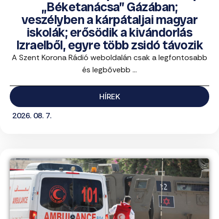
„Béketanácsa” Gázában;
veszélyben a kárpátaljai magyar
iskolák; erősödik a kivándorlás
Izraelből, egyre több zsidó távozik
A Szent Korona Rádió weboldalán csak a legfontosabb
és legbővebb ...
HÍREK
2026. 08. 7.