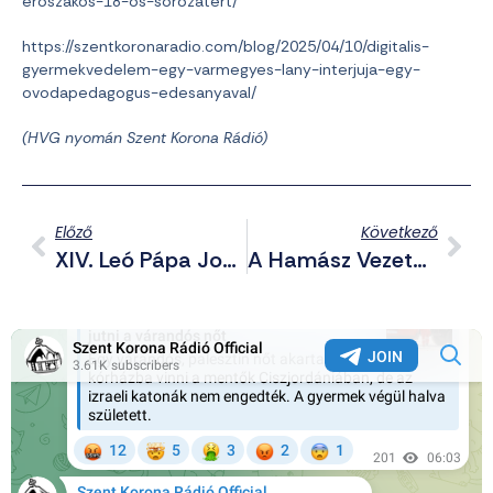
eroszakos-18-os-sorozatert/
https://szentkoronaradio.com/blog/2025/04/10/digitalis-
gyermekvedelem-egy-varmegyes-lany-interjuja-egy-
ovodapedagogus-edesanyaval/
(HVG nyomán Szent Korona Rádió)
Előző
Következő
XIV. Leó Pápa Jobban Megbecsüli A Vatikáni Dolgozókat Mint Elődje?
A Hamász Vezető Reagált A Szaúdi-Francia Kezdeményezésre, Szó Sincs Lefegyverzésről