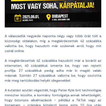
A válaszadók negyede naponta négy vagy több órát tölt a
közösségi oldalakon, míg a megkérdezettek 42 százaléka
vallotta be, hogy hazudott már szüleinek arról, hogy mit
csinál online.
A megkérdezettek 42 százaléka hazudott már a koráról az
interneten, 40 százalékuk ismerte be, hogy van rejtett
profilja. 27 százalékuk pedig adta már ki magát valaki
másnak. Szintén 27 százalékuk vallotta be, hogy osztotta
már meg tartózkodási helyét idegenekkel.
A kutatást azután végezték, hogy Peter Kyle brit technológiai
miniszter közölte, a kormány fontolgatja annak lehetőségét,
hogy bizonyos alkalmazások – például a TikTok vagy az
Instagram – számára kötelező lenne este 10 óra után