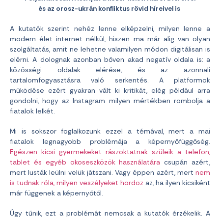
és az orosz-ukrán konfliktus rövid híreivel is
A kutatók szerint nehéz lenne elképzelni, milyen lenne a
modern élet internet nélkül, hiszen ma már alig van olyan
szolgáltatás, amit ne lehetne valamilyen módon digitálisan is
elérni. A dolognak azonban bőven akad negatív oldala is: a
közösségi oldalak elérése, és az azonnali
tartalomfogyasztásra való serkentés. A platformok
működése ezért gyakran vált ki kritikát, elég például arra
gondolni, hogy az Instagram milyen mértékben rombolja a
fiatalok lelkét.
Mi is sokszor foglalkozunk ezzel a témával, mert a mai
fiatalok legnagyobb problémája a képernyőfüggőség.
Egészen kicsi gyermekeket rászoktatnak szüleik a telefon,
tablet és egyéb okoseszközök használatára
csupán azért,
mert lusták leülni velük játszani. Vagy éppen azért, mert
nem
is tudnak róla, milyen veszélyeket hordoz
az, ha ilyen kicsiként
már függenek a képernyőtől.
Úgy tűnik, ezt a problémát nemcsak a kutatók érzékelik. A