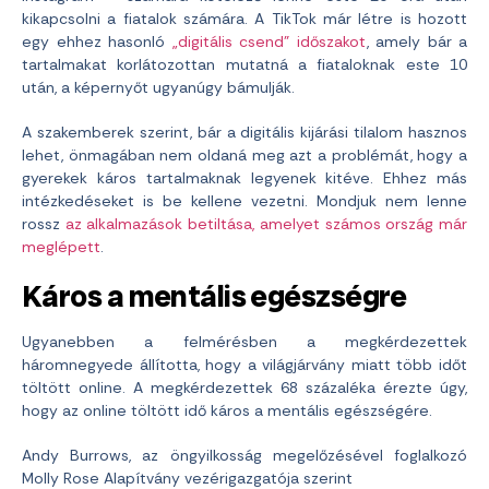
kikapcsolni a fiatalok számára. A TikTok már létre is hozott
egy ehhez hasonló
„digitális csend” időszakot
, amely bár a
tartalmakat korlátozottan mutatná a fiataloknak este 10
után, a képernyőt ugyanúgy bámulják.
A szakemberek szerint, bár a digitális kijárási tilalom hasznos
lehet, önmagában nem oldaná meg azt a problémát, hogy a
gyerekek káros tartalmaknak legyenek kitéve. Ehhez más
intézkedéseket is be kellene vezetni. Mondjuk nem lenne
rossz
az alkalmazások betiltása, amelyet számos ország már
meglépett
.
Káros a mentális egészségre
Ugyanebben a felmérésben a megkérdezettek
háromnegyede állította, hogy a világjárvány miatt több időt
töltött online. A megkérdezettek 68 százaléka érezte úgy,
hogy az online töltött idő káros a mentális egészségére.
Andy Burrows, az öngyilkosság megelőzésével foglalkozó
Molly Rose Alapítvány vezérigazgatója szerint