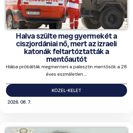
Halva szülte meg gyermekét a
ciszjordániai nő, mert az izraeli
katonák feltartóztatták a
mentőautót
Hiába próbálták megmenteni a palesztin mentősök a 28
éves eszméletlen ...
KÖZEL-KELET
2026. 08. 7.