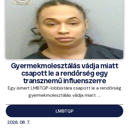
Gyermekmolesztálás vádja miatt
csapott le a rendőrség egy
transznemű influenszerre
Egy ismert LMBTQP-lobbistára csapott le a rendőrség
gyermekmolesztálás vádja miatt. ...
LMBTQP
2026. 08. 7.