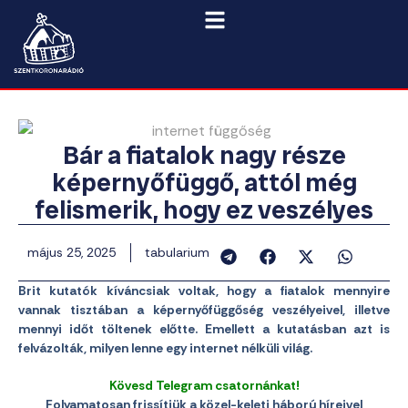
Bár a fiatalok nagy része
képernyőfüggő, attól még
felismerik, hogy ez veszélyes
május 25, 2025
tabularium
Brit kutatók kíváncsiak voltak, hogy a fiatalok mennyire
vannak tisztában a képernyőfüggőség veszélyeivel, illetve
mennyi időt töltenek előtte. Emellett a kutatásban azt is
felvázolták, milyen lenne egy internet nélküli világ.
Kövesd Telegram csatornánkat!
Folyamatosan frissítjük a közel-keleti háború híreivel