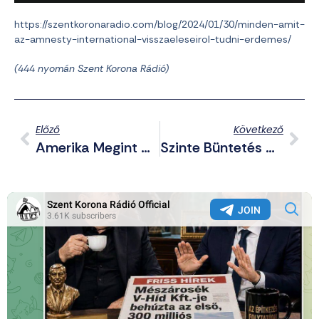
https://szentkoronaradio.com/blog/2024/01/30/minden-amit-
az-amnesty-international-visszaeleseirol-tudni-erdemes/
(444 nyomán Szent Korona Rádió)
Előző
Következő
Amerika Megint Hisztizik, Mert Nem Csak Ők Nyúlhattak Bele A Román Választásba
Szinte Büntetés Nélkül Megússza A 12 Éves Kislányt Fogdosó Pakisztáni