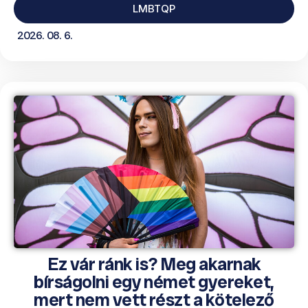
LMBTQP
2026. 08. 6.
Ez vár ránk is? Meg akarnak
bírságolni egy német gyereket,
mert nem vett részt a kötelező