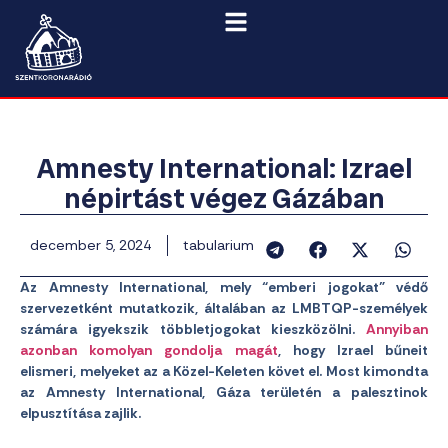
Amnesty International: Izrael
népirtást végez Gázában
december 5, 2024
tabularium
Az Amnesty International, mely “emberi jogokat” védő
szervezetként mutatkozik, általában az LMBTQP-személyek
számára igyekszik többletjogokat kieszközölni.
Annyiban
azonban komolyan gondolja magát
, hogy Izrael bűneit
elismeri, melyeket az a Közel-Keleten követ el. Most kimondta
az Amnesty International, Gáza területén a palesztinok
elpusztítása zajlik.