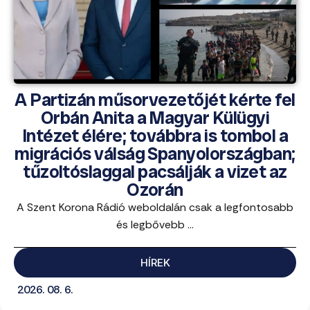
A Partizán műsorvezetőjét kérte fel
Orbán Anita a Magyar Külügyi
Intézet élére; továbbra is tombol a
migrációs válság Spanyolországban;
tűzoltóslaggal pacsálják a vizet az
Ozorán
A Szent Korona Rádió weboldalán csak a legfontosabb
és legbővebb ...
HÍREK
2026. 08. 6.