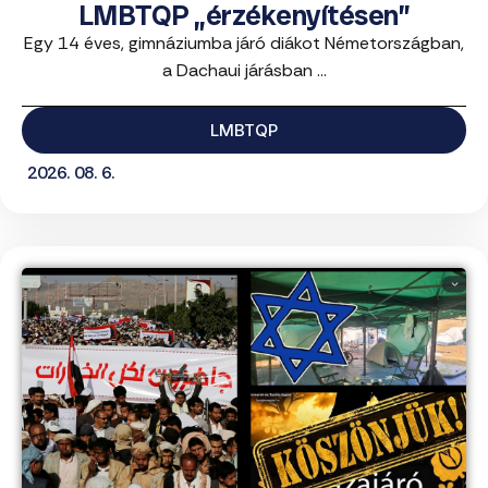
LMBTQP „érzékenyítésen”
Egy 14 éves, gimnáziumba járó diákot Németországban,
a Dachaui járásban ...
LMBTQP
2026. 08. 6.