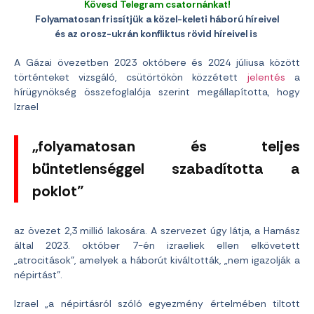
Kövesd Telegram csatornánkat!
Folyamatosan frissítjük a közel-keleti háború híreivel
és az orosz-ukrán konfliktus rövid híreivel is
A Gázai övezetben 2023 októbere és 2024 júliusa között
történteket vizsgáló, csütörtökön közzétett
jelentés
a
hírügynökség összefoglalója szerint megállapította, hogy
Izrael
„folyamatosan és teljes
büntetlenséggel szabadította a
poklot”
az övezet 2,3 millió lakosára. A szervezet úgy látja, a Hamász
által 2023. október 7-én izraeliek ellen elkövetett
„atrocitások”, amelyek a háborút kiváltották, „nem igazolják a
népirtást”.
Izrael „a népirtásról szóló egyezmény értelmében tiltott