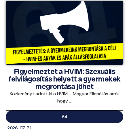
Figyelmeztet a HVIM: Szexuális
felvilágosítás helyett a gyermekek
megrontása jöhet
Közleményt adott ki a HVIM – Magyar Ellenállás arról,
hogy ...
64
2026. 07. 31.