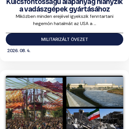
Kulcsfontosságú alapanyag hiányzik
a vadászgépek gyártásához
Miközben minden erejével igyekszik fenntartani
hegemón hatalmát az USA a ...
MILITARIZÁLT ÖVEZET
2026. 08. 4.