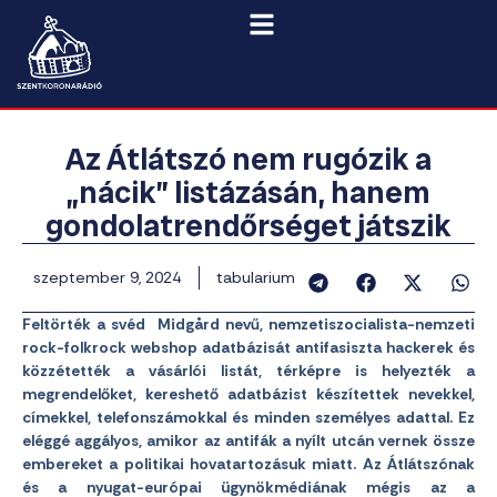
Az Átlátszó nem rugózik a
„nácik” listázásán, hanem
gondolatrendőrséget játszik
szeptember 9, 2024
tabularium
Feltörték a svéd Midgård nevű, nemzetiszocialista-nemzeti
rock-folkrock webshop adatbázisát antifasiszta hackerek és
közzétették a vásárlói listát, térképre is helyezték a
megrendelőket, kereshető adatbázist készítettek nevekkel,
címekkel, telefonszámokkal és minden személyes adattal. Ez
eléggé aggályos, amikor az antifák a nyílt utcán vernek össze
embereket a politikai hovatartozásuk miatt. Az Átlátszónak
és a nyugat-európai ügynökmédiának mégis az a