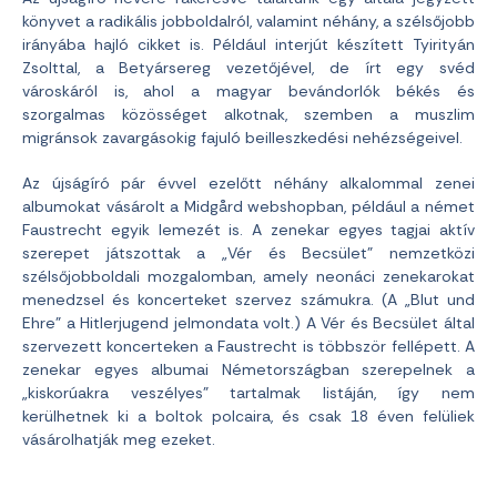
könyvet a radikális jobboldalról, valamint néhány, a szélsőjobb
irányába hajló cikket is. Például interjút készített Tyirityán
Zsolttal, a Betyársereg vezetőjével, de írt egy svéd
városkáról is, ahol a magyar bevándorlók békés és
szorgalmas közösséget alkotnak, szemben a muszlim
migránsok zavargásokig fajuló beilleszkedési nehézségeivel.
Az újságíró pár évvel ezelőtt néhány alkalommal zenei
albumokat vásárolt a Midgård webshopban, például a német
Faustrecht egyik lemezét is. A zenekar egyes tagjai aktív
szerepet játszottak a „Vér és Becsület” nemzetközi
szélsőjobboldali mozgalomban, amely neonáci zenekarokat
menedzsel és koncerteket szervez számukra. (A „Blut und
Ehre” a Hitlerjugend jelmondata volt.) A Vér és Becsület által
szervezett koncerteken a Faustrecht is többször fellépett. A
zenekar egyes albumai Németországban szerepelnek a
„kiskorúakra veszélyes” tartalmak listáján, így nem
kerülhetnek ki a boltok polcaira, és csak 18 éven felüliek
vásárolhatják meg ezeket.