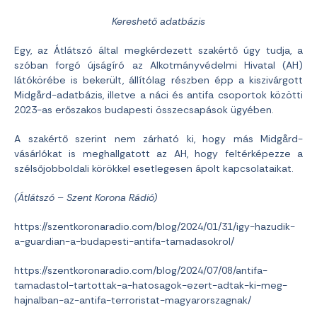
Kereshető adatbázis
Egy, az Átlátszó által megkérdezett szakértő úgy tudja, a
szóban forgó újságíró az Alkotmányvédelmi Hivatal (AH)
látókörébe is bekerült, állítólag részben épp a kiszivárgott
Midgård-adatbázis, illetve a náci és antifa csoportok közötti
2023-as erőszakos budapesti összecsapások ügyében.
A szakértő szerint nem zárható ki, hogy más Midgård-
vásárlókat is meghallgatott az AH, hogy feltérképezze a
szélsőjobboldali körökkel esetlegesen ápolt kapcsolataikat.
(Átlátszó – Szent Korona Rádió)
https://szentkoronaradio.com/blog/2024/01/31/igy-hazudik-
a-guardian-a-budapesti-antifa-tamadasokrol/
https://szentkoronaradio.com/blog/2024/07/08/antifa-
tamadastol-tartottak-a-hatosagok-ezert-adtak-ki-meg-
hajnalban-az-antifa-terroristat-magyarorszagnak/