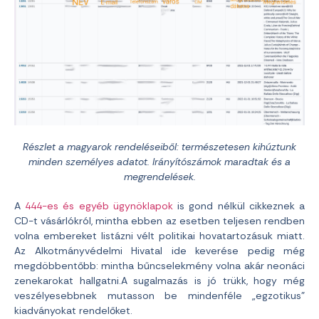
Részlet a magyarok rendeléseiből: természetesen kihúztunk
minden személyes adatot. Irányítószámok maradtak és a
megrendelések.
A
444-es és egyéb ügynöklapok
is gond nélkül cikkeznek a
CD-t vásárlókról, mintha ebben az esetben teljesen rendben
volna embereket listázni vélt politikai hovatartozásuk miatt.
Az Alkotmányvédelmi Hivatal ide keverése pedig még
megdöbbentőbb: mintha bűncselekmény volna akár neonáci
zenekarokat hallgatni.A sugalmazás is jó trükk, hogy még
veszélyesebbnek mutasson be mindenféle „egzotikus”
kiadványokat rendelőket.