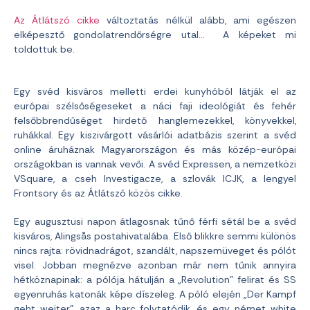
Az Átlátszó cikke
változtatás nélkül alább, ami egészen
elképesztő gondolatrendőrségre utal… A képeket mi
toldottuk be.
Egy svéd kisváros melletti erdei kunyhóból látják el az
európai szélsőségeseket a náci faji ideológiát és fehér
felsőbbrendűséget hirdető hanglemezekkel, könyvekkel,
ruhákkal. Egy kiszivárgott vásárlói adatbázis szerint a svéd
online áruháznak Magyarországon és más közép-európai
országokban is vannak vevői. A svéd Expressen, a nemzetközi
VSquare, a cseh Investigacze, a szlovák ICJK, a lengyel
Frontsory és az Átlátszó közös cikke.
Egy augusztusi napon átlagosnak tűnő férfi sétál be a svéd
kisváros, Alingsås postahivatalába. Első blikkre semmi különös
nincs rajta: rövidnadrágot, szandált, napszemüveget és pólót
visel. Jobban megnézve azonban már nem tűnik annyira
hétköznapinak: a pólója hátulján a „Revolution” felirat és SS
egyenruhás katonák képe díszeleg. A póló elején „Der Kampf
geht weiter”, azaz a harc folytatódik, és egy német white