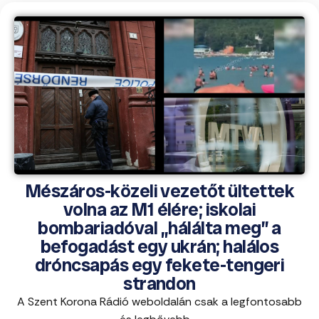
Mészáros-közeli vezetőt ültettek
volna az M1 élére; iskolai
bombariadóval „hálálta meg” a
befogadást egy ukrán; halálos
dróncsapás egy fekete-tengeri
strandon
A Szent Korona Rádió weboldalán csak a legfontosabb