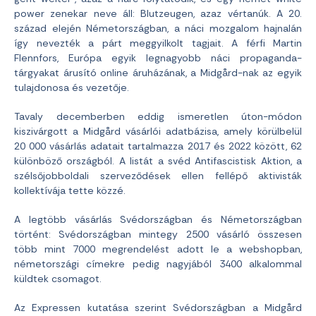
power zenekar neve áll: Blutzeugen, azaz vértanúk. A 20.
század elején Németországban, a náci mozgalom hajnalán
így nevezték a párt meggyilkolt tagjait. A férfi Martin
Flennfors, Európa egyik legnagyobb náci propaganda-
tárgyakat árusító online áruházának, a Midgård-nak az egyik
tulajdonosa és vezetője.
Tavaly decemberben eddig ismeretlen úton-módon
kiszivárgott a Midgård vásárlói adatbázisa, amely körülbelül
20 000 vásárlás adatait tartalmazza 2017 és 2022 között, 62
különböző országból. A listát a svéd Antifascistisk Aktion, a
szélsőjobboldali szerveződések ellen fellépő aktivisták
kollektívája tette közzé.
A legtöbb vásárlás Svédországban és Németországban
történt: Svédországban mintegy 2500 vásárló összesen
több mint 7000 megrendelést adott le a webshopban,
németországi címekre pedig nagyjából 3400 alkalommal
küldtek csomagot.
Az Expressen kutatása szerint Svédországban a Midgård