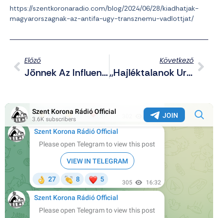
https://szentkoronaradio.com/blog/2024/06/28/kiadhatjak-
magyarorszagnak-az-antifa-ugy-transznemu-vadlottjat/
Előző
Következő
Jönnek Az Influenszer Politikusok?
,,Hajléktalanok Uralják A Környéket” – Emberi Ürülék És Szemét Mindenhol!