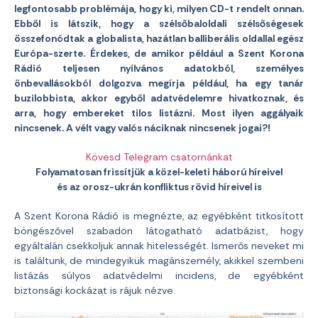
legfontosabb problémája, hogy ki, milyen CD-t rendelt onnan.
Ebből is látszik, hogy a szélsőbaloldali szélsőségesek
összefonódtak a globalista, hazátlan balliberális oldallal egész
Európa-szerte. Érdekes, de amikor például a Szent Korona
Rádió teljesen nyilvános adatokból, személyes
önbevallásokból dolgozva megírja például, ha egy tanár
buzilobbista, akkor egyből adatvédelemre hivatkoznak, és
arra, hogy embereket tilos listázni. Most ilyen aggályaik
nincsenek. A vélt vagy valós náciknak nincsenek jogai?!
Kövesd Telegram csatornánkat
Folyamatosan frissítjük a közel-keleti háború híreivel
és az orosz-ukrán konfliktus rövid híreivel is
A Szent Korona Rádió is megnézte, az egyébként titkosított
böngészővel szabadon látogatható adatbázist, hogy
egyáltalán csekkoljuk annak hitelességét. Ismerős neveket mi
is találtunk, de mindegyikük magánszemély, akikkel szembeni
listázás súlyos adatvédelmi incidens, de egyébként
biztonsági kockázat is rájuk nézve.