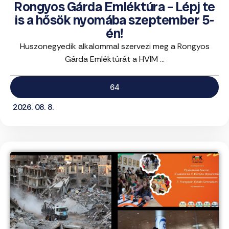
Rongyos Gárda Emléktúra – Lépj te
is a hősök nyomába szeptember 5-
én!
Huszonegyedik alkalommal szervezi meg a Rongyos
Gárda Emléktúrát a HVIM ...
64
2026. 08. 8.