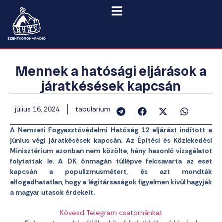
Mennek a hatósági eljárások a
járatkésések kapcsán
július 16, 2024
tabularium
A Nemzeti Fogyasztóvédelmi Hatóság 12 eljárást indított a
június végi járatkésések kapcsán. Az Építési és Közlekedési
Minisztérium azonban nem közölte, hány hasonló vizsgálatot
folytattak le. A DK önmagán túllépve felcsavarta az eset
kapcsán a populizmusmétert, és azt mondták
elfogadhatatlan, hogy a légitársaságok figyelmen kívül hagyják
a magyar utasok érdekeit.
Kövesd Telegram csatornánkat