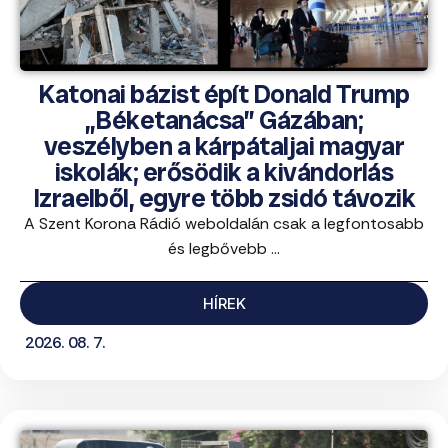
Katonai bázist épít Donald Trump
„Béketanácsa” Gázában;
veszélyben a kárpátaljai magyar
iskolák; erősödik a kivándorlás
Izraelből, egyre több zsidó távozik
A Szent Korona Rádió weboldalán csak a legfontosabb
és legbővebb ...
HÍREK
2026. 08. 7.