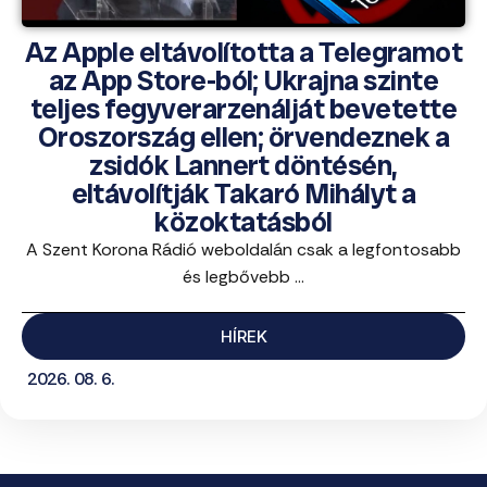
Az Apple eltávolította a Telegramot
az App Store-ból; Ukrajna szinte
teljes fegyverarzenálját bevetette
Oroszország ellen; örvendeznek a
zsidók Lannert döntésén,
eltávolítják Takaró Mihályt a
közoktatásból
A Szent Korona Rádió weboldalán csak a legfontosabb
és legbővebb ...
HÍREK
2026. 08. 6.