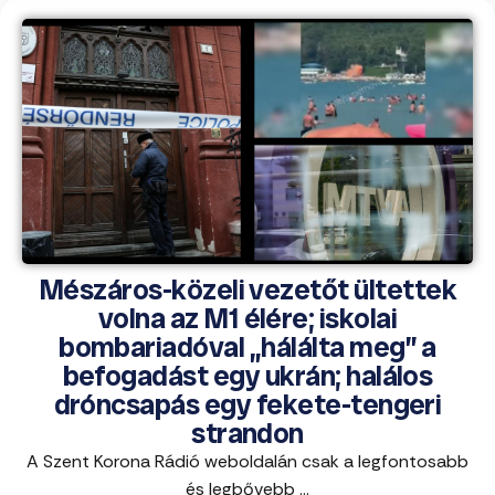
Mészáros-közeli vezetőt ültettek
volna az M1 élére; iskolai
bombariadóval „hálálta meg” a
befogadást egy ukrán; halálos
dróncsapás egy fekete-tengeri
strandon
A Szent Korona Rádió weboldalán csak a legfontosabb
és legbővebb ...