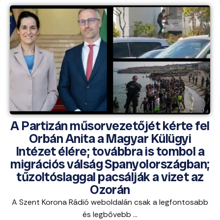
A Partizán műsorvezetőjét kérte fel
Orbán Anita a Magyar Külügyi
Intézet élére; továbbra is tombol a
migrációs válság Spanyolországban;
tűzoltóslaggal pacsálják a vizet az
Ozorán
A Szent Korona Rádió weboldalán csak a legfontosabb
és legbővebb ...