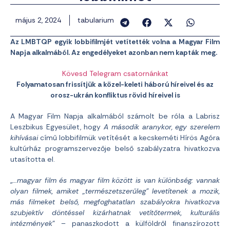
május 2, 2024
tabularium
Az LMBTQP egyik lobbifilmjét vetítették volna a Magyar Film
Napja alkalmából. Az engedélyeket azonban nem kapták meg.
Kövesd Telegram csatornánkat
Folyamatosan frissítjük a közel-keleti háború híreivel és az
orosz-ukrán konfliktus rövid híreivel is
A Magyar Film Napja alkalmából számolt be róla a Labrisz
Leszbikus Egyesület, hogy
A második aranykor, egy szerelem
kihívásai
című lobbifilmük vetítését a kecskeméti Hírös Agóra
kultúrház programszervezője belső szabályzatra hivatkozva
utasította el.
„
…magyar film és magyar film között is van különbség: vannak
olyan filmek, amiket „természetszerűleg” levetítenek a mozik,
más filmeket belső, megfoghatatlan szabályokra hivatkozva
szubjektív döntéssel kizárhatnak vetítőtermek, kulturális
intézmények
” – panaszkodott a külföldről finanszírozott