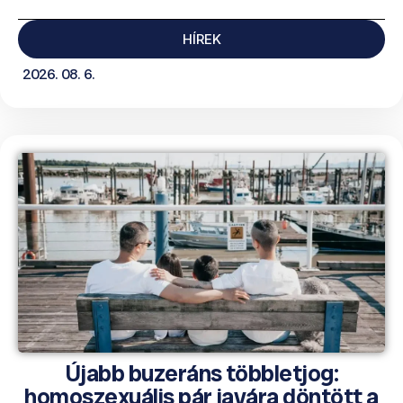
HÍREK
2026. 08. 6.
Újabb buzeráns többletjog:
homoszexuális pár javára döntött a