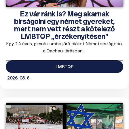
Ez vár ránk is? Meg akarnak
bírságolni egy német gyereket,
mert nem vett részt a kötelező
LMBTQP „érzékenyítésen”
Egy 14 éves, gimnáziumba járó diákot Németországban,
a Dachaui járásban ...
LMBTQP
2026. 08. 6.