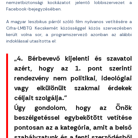
nemzetbiztonsági kockázatot jelentő lobbiszervezet a
Facebook-bejegyzésében.
A magyar leszbikus párról szóló film nyilvanos vetítésére a
Cifra-LMBTQ Kecskemét közösséggel közös szervezésben
került volna sor, a programszervező azonban az alábbi
indoklással utasította el:
„4. Bérbevevő kijelenti és szavatol
azért, hogy az 1. pont szerinti
rendezvény nem politikai, ideológiai
vagy elkülönült szakmai érdekek
céljait szolgálja.”
Úgy gondolom, hogy az Önök
beszélgetéssel egybekötött vetítése
pontosan az a kategória, amit a belső
szabályzatunk és a fenti szerződésből