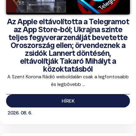
Az Apple eltávolította a Telegramot
az App Store-ból; Ukrajna szinte
teljes fegyverarzenálját bevetette
Oroszország ellen; örvendeznek a
zsidók Lannert döntésén,
eltávolítják Takaró Mihályt a
közoktatásból
A Szent Korona Rádió weboldalán csak a legfontosabb
és legbővebb ...
HÍREK
2026. 08. 6.