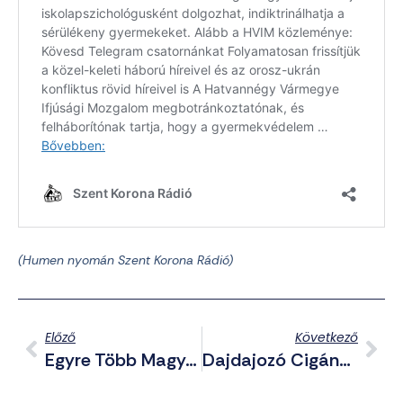
(Humen nyomán Szent Korona Rádió)
Előző
Következő
Egyre Több Magyart Érint A Meddőség
Dajdajozó Cigányokkal Erősít A Fidesz