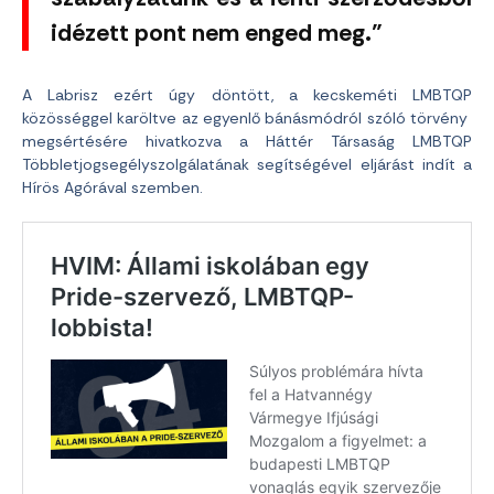
idézett pont nem enged meg.”
A Labrisz ezért úgy döntött, a kecskeméti LMBTQP
közösséggel karöltve az egyenlő bánásmódról szóló törvény
megsértésére hivatkozva a Háttér Társaság LMBTQP
Többletjogsegélyszolgálatának segítségével eljárást indít a
Hírös Agórával szemben.