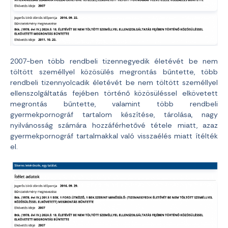
2007-ben több rendbeli tizennegyedik életévét be nem
töltött személlyel közösülés megrontás bűntette, több
rendbeli tizennyolcadik életévét be nem töltött személlyel
ellenszolgáltatás fejében történő közösüléssel elkövetett
megrontás bűntette, valamint több rendbeli
gyermekpornográf tartalom készítése, tárolása, nagy
nyilvánosság számára hozzáférhetővé tétele miatt, azaz
gyermekpornográf tartalmakkal való visszaélés miatt ítélték
el.