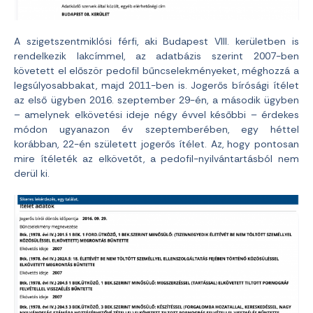
A szigetszentmiklósi férfi, aki Budapest VIII. kerületben is
rendelkezik lakcímmel, az adatbázis szerint 2007-ben
követett el először pedofil bűncselekményeket, méghozzá a
legsúlyosabbakat, majd 2011-ben is. Jogerős bírósági ítélet
az első ügyben 2016. szeptember 29-én, a második ügyben
– amelynek elkövetési ideje négy évvel későbbi – érdekes
módon ugyanazon év szeptemberében, egy héttel
korábban, 22-én született jogerős ítélet. Az, hogy pontosan
mire ítéleték az elkövetőt, a pedofil-nyilvántartásból nem
derül ki.