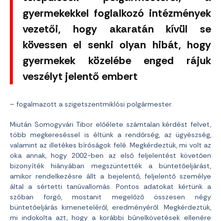
gyermekekkel foglalkozó intézmények
vezetői, hogy akaratán kívül se
kövessen el senki olyan hibát, hogy
gyermekek közelébe enged rájuk
veszélyt jelentő embert
– fogalmazott a szigetszentmiklósi polgármester.
Miután Somogyvári Tibor előélete számtalan kérdést felvet,
több megkereséssel is éltünk a rendőrség, az ügyészség,
valamint az illetékes bíróságok felé. Megkérdeztük, mi volt az
oka annak, hogy 2002-ben az első feljelentést követően
bizonyíték hiányában megszüntették a büntetőeljárást,
amikor rendelkezésre állt a bejelentő, feljelentő személye
által a sértetti tanúvallomás. Pontos adatokat kértünk a
szóban forgó, mostanit megelőző összesen négy
büntetőeljárás kimeneteléről, eredményéről. Megkérdeztük,
mi indokolta azt, hogy a korábbi bűnelkövetések ellenére