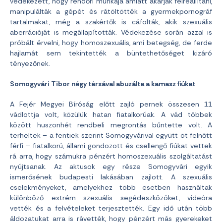
védekezett, hogy rendőri munkája amiatt akarják félreállítani,
manipulálták a gépét és rátöltötték a gyermekpornográf
tartalmakat, még a szakértők is cáfolták, akik szexuális
aberrációját is megállapították. Védekezése során azzal is
próbált érvelni, hogy homoszexuális, ami betegség, de ferde
hajlamát sem tekintették a büntethetőséget kizáró
tényezőnek.
Somogyvári Tibor négy társával abuzálta a kamasz fiúkat
A Fejér Megyei Bíróság előtt zajló pernek összesen 11
vádlottja volt, közülük hatan fiatalkorúak. A vád többek
között huszonhét rendbeli megrontás bűntette volt. A
terheltek – a fentiek szerint Somogyvárival együtt öt felnőtt
férfi – fiatalkorú, állami gondozott és csellengő fiúkat vettek
rá arra, hogy számukra pénzért homoszexuális szolgáltatást
nyújtsanak. Az aktusok egy része Somogyvári egyik
ismerősének budapesti lakásában zajlott. A szexuális
cselekményeket, amelyekhez több esetben használtak
különböző extrém szexuális segédeszközöket, videóra
vették és a felvételeket terjesztették. Egy idő után több
áldozatukat arra is rávették, hogy pénzért más gyerekeket