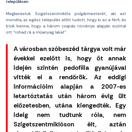
településen
Megkerestük Szigetszentmiklós polgármesterét, aki azt
mondta, az egész település előtt tudott, hogy ki ez a férfi, és
bízik benne, hogy a három csapás törvénye alapján ezúttal
ott “rohad rá a műanyag lakat”.
A városban szóbeszéd tárgya volt már
évekkel ezelőtt is, hogy őt annak
idején szintén pedofília gyanújával
vitték el a rendőrök. Az eddigi
információim alapján a 2007-es
letartóztatás után három évig ült
előzetesben, utána kiengedték. Egy
ideig nem tudtunk róla, nem
Szigetszentmiklóson élt, aztán