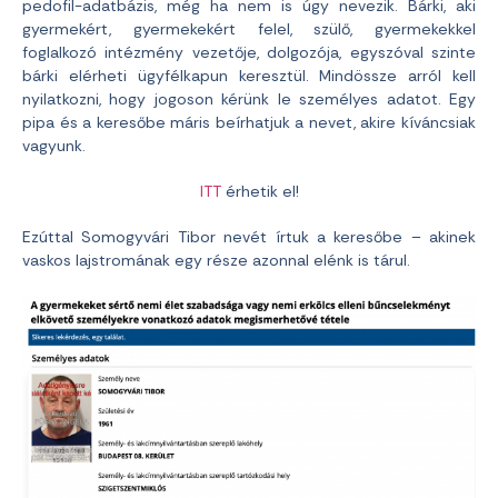
pedofil-adatbázis, még ha nem is úgy nevezik. Bárki, aki
gyermekért, gyermekekért felel, szülő, gyermekekkel
foglalkozó intézmény vezetője, dolgozója, egyszóval szinte
bárki elérheti ügyfélkapun keresztül. Mindössze arról kell
nyilatkozni, hogy jogoson kérünk le személyes adatot. Egy
pipa és a keresőbe máris beírhatjuk a nevet, akire kíváncsiak
vagyunk.
ITT
érhetik el!
Ezúttal Somogyvári Tibor nevét írtuk a keresőbe – akinek
vaskos lajstromának egy része azonnal elénk is tárul.