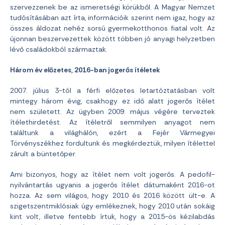
szervezzenek be az ismeretségi körükből. A Magyar Nemzet
tudósításában azt írta, információik szerint nem igaz, hogy az
összes áldozat nehéz sorsú gyermekotthonos fiatal volt. Az
újonnan beszervezettek között többen jó anyagi helyzetben
lévő családokból származtak.
Három év előzetes, 2016-ban jogerős ítéletek
2007. július 3-tól a férfi előzetes letartóztatásban volt
mintegy három évig, csakhogy ez idő alatt jogerős ítélet
nem született. Az ügyben 2009. május végére terveztek
ítélethirdetést. Az ítéletről semmilyen anyagot nem
találtunk a világhálón, ezért a Fejér Vármegyei
Törvényszékhez fordultunk és megkérdeztük, milyen ítélettel
zárult a büntetőper.
Ami bizonyos, hogy az ítélet nem volt jogerős. A pedofil-
nyilvántartás ugyanis a jogerős ítélet dátumaként 2016-ot
hozza. Az sem világos, hogy 2010 és 2016 között ült-e. A
szigetszentmiklósiak úgy emlékeznek, hogy 2010 után sokáig
kint volt, illetve fentebb írtuk, hogy a 2015-ös kézilabdás