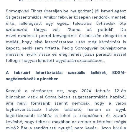
Somogyvári Tibort (pereljen be nyugodtan) jól ismeri egész
Szigetszentmiklós. Amikor február közepén rendőrök mentek
érte, fellélegzett egy egész település. Évtizedek óta
szóbeszéd tárgya volt: “Soma bá pedofil”. De
mivel mindenkit perrel fenyegetett és büszkén döngette a
mellét, hogy első letartóztatása után még kártérítést is
kapott, senki sem firtatta. Pedig Somogyvári bűnlajstroma
messzire nyúlik vissza és elég nehéz józan paraszti ésszel
felfogni, hogyan lehetett egyáltalán szabadlábon…
A februári letartóztatás: szexuális kellékek, BDSM-
segédeszközök a pincében
Kezdjük a történetet ott, hogy 2024. február 12-én
bilincsben viszik el Soma bácsit szigetszentmiklósi házából,
ami helyi forrásaink szerint nemcsak, hogy a város
legfrekventáltabb helyén található, hanem az egyik
legértékesebb lakóház is lehet a településen. Az zavaró
kevésbé, hogy felteszi magában az ember a kérdést: mégis
miből? Bár a rendőrtiszti nyugdíj nem kevés… Azon kívül a