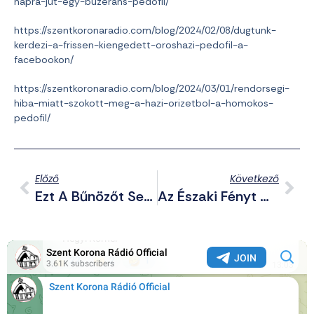
napra-jut-egy-buzerans-pedofil/
https://szentkoronaradio.com/blog/2024/02/08/dugtunk-
kerdezi-a-frissen-kiengedett-oroshazi-pedofil-a-
facebookon/
https://szentkoronaradio.com/blog/2024/03/01/rendorsegi-
hiba-miatt-szokott-meg-a-hazi-orizetbol-a-homokos-
pedofil/
Előző
Következő
Ezt A Bűnözőt Sem Törte Meg A Börtön…
Az Északi Fényt Most Látni Lehetett Magyarországról