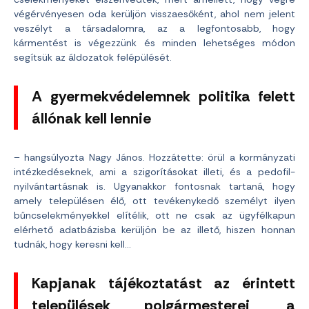
végérvényesen oda kerüljön visszaesőként, ahol nem jelent
veszélyt a társadalomra, az a legfontosabb, hogy
kármentést is végezzünk és minden lehetséges módon
segítsük az áldozatok felépülését.
A gyermekvédelemnek politika felett
állónak kell lennie
– hangsúlyozta Nagy János. Hozzátette: örül a kormányzati
intézkedéseknek, ami a szigorításokat illeti, és a pedofil-
nyilvántartásnak is. Ugyanakkor fontosnak tartaná, hogy
amely településen élő, ott tevékenykedő személyt ilyen
bűncselekményekkel elítélik, ott ne csak az ügyfélkapun
elérhető adatbázisba kerüljön be az illető, hiszen honnan
tudnák, hogy keresni kell…
Kapjanak tájékoztatást az érintett
települések polgármesterei, a