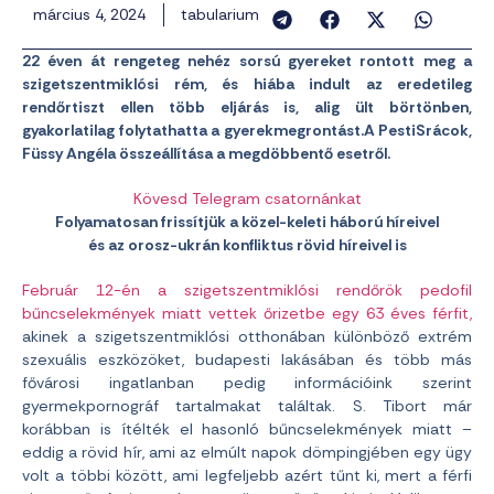
március 4, 2024
tabularium
22 éven át rengeteg nehéz sorsú gyereket rontott meg a
szigetszentmiklósi rém, és hiába indult az eredetileg
rendőrtiszt ellen több eljárás is, alig ült börtönben,
gyakorlatilag folytathatta a gyerekmegrontást.A PestiSrácok,
Füssy Angéla összeállítása a megdöbbentő esetről.
Kövesd Telegram csatornánkat
Folyamatosan frissítjük a közel-keleti háború híreivel
és az orosz-ukrán konfliktus rövid híreivel is
Február 12-én a szigetszentmiklósi rendőrök pedofil
bűncselekmények miatt vettek őrizetbe egy 63 éves férfit,
akinek a szigetszentmiklósi otthonában különböző extrém
szexuális eszközöket, budapesti lakásában és több más
fővárosi ingatlanban pedig információink szerint
gyermekpornográf tartalmakat találtak. S. Tibort már
korábban is ítélték el hasonló bűncselekmények miatt –
eddig a rövid hír, ami az elmúlt napok dömpingjében egy ügy
volt a többi között, ami legfeljebb azért tűnt ki, mert a férfi