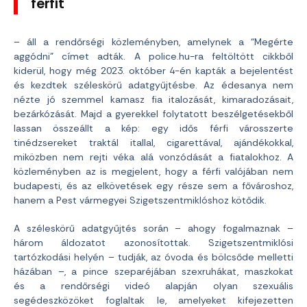
férfit
– áll a rendőrségi közleményben, amelynek a “Megérte
aggódni” címet adták. A police.hu-ra feltöltött cikkből
kiderül, hogy még 2023. október 4-én kapták a bejelentést
és kezdtek széleskörű adatgyűjtésbe. Az édesanya nem
nézte jó szemmel kamasz fia italozását, kimaradozásait,
bezárkózását. Majd a gyerekkel folytatott beszélgetésekből
lassan összeállt a kép: egy idős férfi városszerte
tinédzsereket traktál itallal, cigarettával, ajándékokkal,
miközben nem rejti véka alá vonzódását a fiatalokhoz. A
közleményben az is megjelent, hogy a férfi valójában nem
budapesti, és az elkövetések egy része sem a fővároshoz,
hanem a Pest vármegyei Szigetszentmiklóshoz kötődik.
A széleskörű adatgyűjtés során – ahogy fogalmaznak –
három áldozatot azonosítottak. Szigetszentmiklósi
tartózkodási helyén – tudják, az óvoda és bölcsőde melletti
házában –, a pince szeparéjában szexruhákat, maszkokat
és a rendőrségi videó alapján olyan szexuális
segédeszközöket foglaltak le, amelyeket kifejezetten