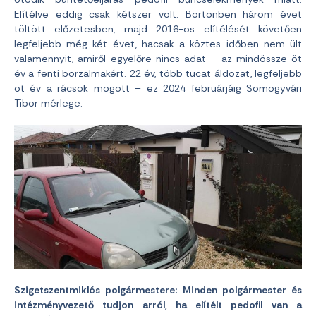
Elítélve eddig csak kétszer volt. Börtönben három évet
töltött előzetesben, majd 2016-os elítélését követően
legfeljebb még két évet, hacsak a köztes időben nem ült
valamennyit, amiről egyelőre nincs adat – az mindössze öt
év a fenti borzalmakért. 22 év, több tucat áldozat, legfeljebb
öt év a rácsok mögött – ez 2024 februárjáig Somogyvári
Tibor mérlege.
Szigetszentmiklós polgármestere: Minden polgármester és
intézményvezető tudjon arról, ha elítélt pedofil van a