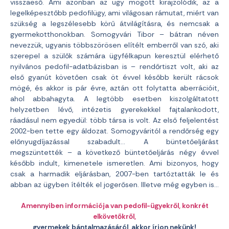
visszaeső. Ami azonban az ügy mögött kirajzolódik, az a
legelképesztőbb pedofilügy, ami világosan rámutat, miért van
szükség a legszélesebb körű átvilágításra, és nemcsak a
gyermekotthonokban. Somogyvári Tibor – bátran néven
nevezzük, ugyanis többszörösen elítélt emberről van szó, aki
szerepel a szülők számára ügyfélkapun keresztül elérhető
nyilvános pedofil-adatbázisban is – rendőrtiszt volt, aki az
első gyanút követően csak öt évvel később került rácsok
mögé, és akkor is pár évre, aztán ott folytatta aberrációit,
ahol abbahagyta. A legtöbb esetben kiszolgáltatott
helyzetben lévő, intézetis gyerekekkel fajtalankodott,
ráadásul nem egyedül: több társa is volt. Az első feljelentést
2002-ben tette egy áldozat. Somogyváritól a rendőrség egy
előnyugdíjazással szabadult… A büntetőeljárást
megszüntették – a következő büntetőeljárás négy évvel
később indult, kimenetele ismeretlen. Ami bizonyos, hogy
csak a harmadik eljárásban, 2007-ben tartóztatták le és
abban az ügyben ítélték el jogerősen. Illetve még egyben is…
Amennyiben információja van pedofil-ügyekről, konkrét
elkövetőkről,
gyermekek bántalmazásáról, akkor írjon nekünk!