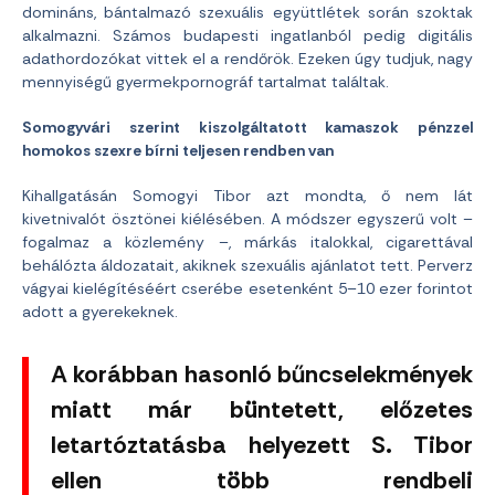
domináns, bántalmazó szexuális együttlétek során szoktak
alkalmazni. Számos budapesti ingatlanból pedig digitális
adathordozókat vittek el a rendőrök. Ezeken úgy tudjuk, nagy
mennyiségű gyermekpornográf tartalmat találtak.
Somogyvári szerint kiszolgáltatott kamaszok pénzzel
homokos szexre bírni teljesen rendben van
Kihallgatásán Somogyi Tibor azt mondta, ő nem lát
kivetnivalót ösztönei kiélésében. A módszer egyszerű volt –
fogalmaz a közlemény –, márkás italokkal, cigarettával
behálózta áldozatait, akiknek szexuális ajánlatot tett. Perverz
vágyai kielégítéséért cserébe esetenként 5–10 ezer forintot
adott a gyerekeknek.
A korábban hasonló bűncselekmények
miatt már büntetett, előzetes
letartóztatásba helyezett S. Tibor
ellen több rendbeli