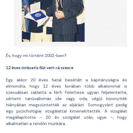
És, hogy mi történt 2002-ben?
12 éves intézetis fiút vett rá szexre
Egy akkor 20 éves fiatal besétált a kapitányságra és
elmondta, hogy 12 éves korában több alkalommal is
szexuálisan zaklatta a férfi. Felettese ugyan feljelentette,
sértetti tanúvallomás ide vagy oda, végül bizonyíték
hiányában megszüntették az eljárást. Somogyvárit pedig
egy pszichológiai vizsgálattal kimenekítették. A vizsgálat
megállapította – 20 év szolgálat után, ugye –, hogy
alkalmatlan a rendőri munkára.