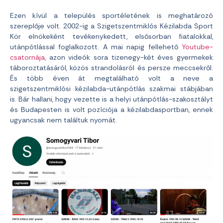
Ezen kívül a település sportéletének is meghatározó
szereplője volt. 2002-ig a Szigetszentmiklós Kézilabda Sport
Kör elnökeként tevékenykedett, elsősorban fiatalokkal,
utánpótlással foglalkozott. A mai napig fellehető
Youtube-
csatornája,
azon videók sora tizenegy-két éves gyermekek
táboroztatásáról, közös strandolásról és persze meccsekről.
És több éven át megtalálható volt a neve a
szigetszentmiklósi kézilabda-utánpótlás szakmai stábjában
is. Bár hallani, hogy vezette is a helyi utánpótlás-szakosztályt
és Budapesten is volt pozíciója a kézilabdasportban, ennek
ugyancsak nem találtuk nyomát.