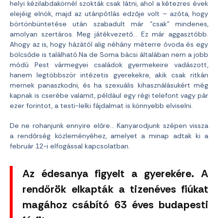
helyi kézilabdakörnél szokták csak látni, ahol a kétezres évek
elejéig elnök, majd az utánpótlás edzője volt – azóta, hogy
börtönbüntetése után szabadult már “csak” mindenes,
amolyan szertáros. Meg játékvezető… Ez már aggasztóbb.
Ahogy az is, hogy házától alig néhány méterre óvoda és egy
bölcsőde is található.Na de Soma bácsi általában nem a jobb
módú Pest vármegyei családok gyermekeire vadászott,
hanem legtöbbször intézetis gyerekekre, akik csak ritkán
mernek panaszkodni, és ha szexuális kihasználásukért még
kapnak is cserébe valamit, például egy régi telefont vagy pár
ezer forintot, a testi-lelki fájdalmat is könnyebb elviselni.
De ne rohanjunk ennyire előre… Kanyarodjunk szépen vissza
a rendőrség közleményéhez, amelyet a minap adtak ki a
február 12-i elfogással kapcsolatban.
Az édesanya figyelt a gyerekére. A
rendőrök elkapták a tizenéves fiúkat
magához csábító 63 éves budapesti