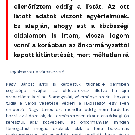
ellenőriztem eddig a listát. Az ott
látott adatok viszont egyértelműek.
Ez alapján, ahogy azt a közösségi
oldalamon is írtam, vissza fogom
vonni a korábban az önkormányzattól
kapott kitüntetését, mert méltatlan rá
– fogalmazott a városvezető.
Nagy Jánost arról is kérdeztük, tudnak-e bármiben
segítséget nyújtani az áldozatoknak, illetve ha újra
szabadlábra kerülne Somogyvári, véleménye szerint hogyan
tudja a város vezetése védeni a lakosságot egy ilyen
embertől. Nagy János azt mondta, eddig nem fordultak
hozzá az áldozatok, de természetesen akár a családsegítőn
keresztül, akár közvetlenül az önkormányzat minden
támogatást megad azoknak, akik a fenti, borzalmas
cselekményeket elszenvedték, mert amellett, hogy végre