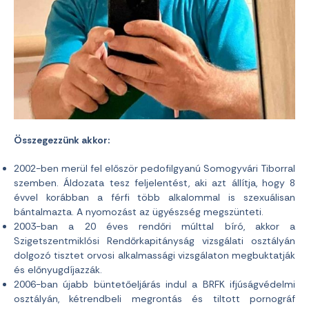
Összegezzünk akkor:
2002-ben merül fel először pedofilgyanú Somogyvári Tiborral
szemben. Áldozata tesz feljelentést, aki azt állítja, hogy 8
évvel korábban a férfi több alkalommal is szexuálisan
bántalmazta. A nyomozást az ügyészség megszünteti.
2003-ban a 20 éves rendőri múlttal bíró, akkor a
Szigetszentmiklósi Rendőrkapitányság vizsgálati osztályán
dolgozó tisztet orvosi alkalmassági vizsgálaton megbuktatják
és előnyugdíjazzák.
2006-ban újabb büntetőeljárás indul a BRFK ifjúságvédelmi
osztályán, kétrendbeli megrontás és tiltott pornográf