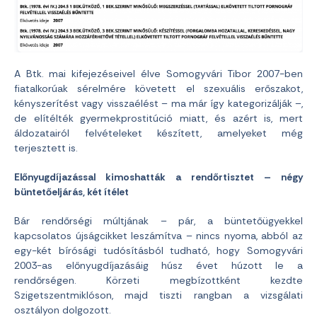
A Btk. mai kifejezéseivel élve Somogyvári Tibor 2007-ben
fiatalkorúak sérelmére követett el szexuális erőszakot,
kényszerítést vagy visszaélést – ma már így kategorizálják –,
de elítélték gyermekprostitúció miatt, és azért is, mert
áldozatairól felvételeket készített, amelyeket még
terjesztett is.
Előnyugdíjazással kimoshatták a rendőrtisztet – négy
büntetőeljárás, két ítélet
Bár rendőrségi múltjának – pár, a büntetőügyekkel
kapcsolatos újságcikket leszámítva – nincs nyoma, abból az
egy-két bírósági tudósításból tudható, hogy Somogyvári
2003-as előnyugdíjazásáig húsz évet húzott le a
rendőrségen. Körzeti megbízottként kezdte
Szigetszentmiklóson, majd tiszti rangban a vizsgálati
osztályon dolgozott.