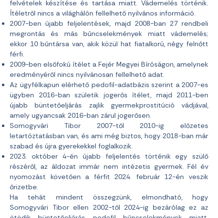
felvételek készítése és tartása miatt. Vádemelés történik.
Ítéletről nincs a világhálón fellelhető nyilvános információ.
2007-ben újabb feljelentések, majd 2008-ban 27 rendbeli
megrontás és más bűncselekmények miatt vádemelés;
ekkor 10 bűntársa van, akik közül hat fiatalkorú, négy felnőtt
férfi.
2009-ben elsőfokú ítélet a Fejér Megyei Bíróságon, amelynek
eredményéről nincs nyilvánosan fellelhető adat.
Az ügyfélkapun elérhető pedofil-adatbázis szerint a 2007-es
ügyben 2016-ban születik jogerős ítélet, majd 2011-ben
újabb büntetőeljárás zajlik gyermekprostitúció vádjával,
amely ugyancsak 2016-ban zárul jogerősen.
Somogyvári Tibor 2007-től 2010-ig előzetes
letartóztatásban van, és ami még biztos, hogy 2018-ban már
szabad és újra gyerekekkel foglalkozik.
2023. október 4-én újabb feljelentés történik egy szülő
részéről, az áldozat immár nem intézetis gyermek. Fél év
nyomozást követően a férfit 2024. február 12-én veszik
őrizetbe.
Ha tehát mindent összegzünk, elmondható, hogy
Somogyvári Tibor ellen 2002-től 2024-ig bezárólag ez az
ötödik büntetőeljárás pedofil bűncselekmények miatt.