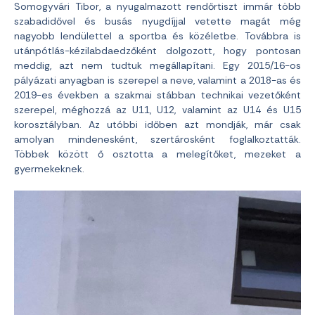
Somogyvári Tibor, a nyugalmazott rendőrtiszt immár több
szabadidővel és busás nyugdíjjal vetette magát még
nagyobb lendülettel a sportba és közéletbe. Továbbra is
utánpótlás-kézilabdaedzőként dolgozott, hogy pontosan
meddig, azt nem tudtuk megállapítani. Egy 2015/16-os
pályázati anyagban is szerepel a neve, valamint a 2018-as és
2019-es években a szakmai stábban technikai vezetőként
szerepel, méghozzá az U11, U12, valamint az U14 és U15
korosztályban. Az utóbbi időben azt mondják, már csak
amolyan mindenesként, szertárosként foglalkoztatták.
Többek között ő osztotta a melegítőket, mezeket a
gyermekeknek.