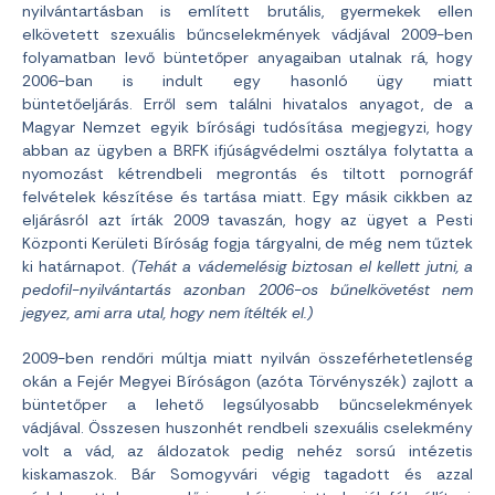
nyilvántartásban is említett brutális, gyermekek ellen
elkövetett szexuális bűncselekmények vádjával 2009-ben
folyamatban levő büntetőper anyagaiban utalnak rá, hogy
2006-ban is indult egy hasonló ügy miatt
büntetőeljárás. Erről sem találni hivatalos anyagot, de a
Magyar Nemzet egyik bírósági tudósítása megjegyzi, hogy
abban az ügyben a BRFK ifjúságvédelmi osztálya folytatta a
nyomozást kétrendbeli megrontás és tiltott pornográf
felvételek készítése és tartása miatt. Egy másik cikkben az
eljárásról azt írták 2009 tavaszán, hogy az ügyet a Pesti
Központi Kerületi Bíróság fogja tárgyalni, de még nem tűztek
ki határnapot.
(Tehát a vádemelésig biztosan el kellett jutni, a
pedofil-nyilvántartás azonban 2006-os bűnelkövetést nem
jegyez, ami arra utal, hogy nem ítélték el.)
2009-ben rendőri múltja miatt nyilván összeférhetetlenség
okán a Fejér Megyei Bíróságon (azóta Törvényszék) zajlott a
büntetőper a lehető legsúlyosabb bűncselekmények
vádjával. Összesen huszonhét rendbeli szexuális cselekmény
volt a vád, az áldozatok pedig nehéz sorsú intézetis
kiskamaszok. Bár Somogyvári végig tagadott és azzal