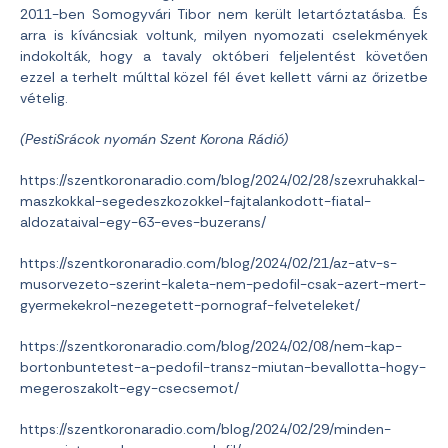
2011-ben Somogyvári Tibor nem került letartóztatásba. És
arra is kíváncsiak voltunk, milyen nyomozati cselekmények
indokolták, hogy a tavaly októberi feljelentést követően
ezzel a terhelt múlttal közel fél évet kellett várni az őrizetbe
vételig.
(PestiSrácok nyomán Szent Korona Rádió)
https://szentkoronaradio.com/blog/2024/02/28/szexruhakkal-
maszkokkal-segedeszkozokkel-fajtalankodott-fiatal-
aldozataival-egy-63-eves-buzerans/
https://szentkoronaradio.com/blog/2024/02/21/az-atv-s-
musorvezeto-szerint-kaleta-nem-pedofil-csak-azert-mert-
gyermekekrol-nezegetett-pornograf-felveteleket/
https://szentkoronaradio.com/blog/2024/02/08/nem-kap-
bortonbuntetest-a-pedofil-transz-miutan-bevallotta-hogy-
megeroszakolt-egy-csecsemot/
https://szentkoronaradio.com/blog/2024/02/29/minden-