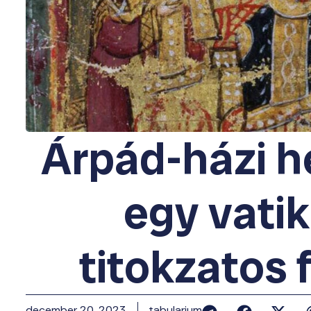
Árpád-házi h
egy vati
titokzatos 
december 20, 2023
tabularium