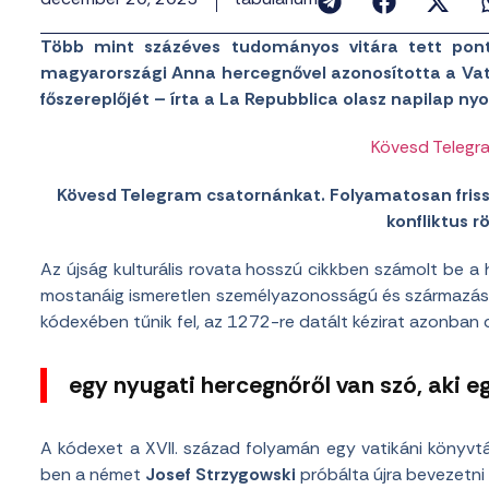
Több mint százéves tudományos vitára tett ponto
magyarországi Anna hercegnővel azonosította a Vat
főszereplőjét – írta a La Repubblica olasz napilap n
Kövesd Telegr
Kövesd Telegram csatornánkat. Folyamatosan frissít
konfliktus rö
Az újság kulturális rovata hosszú cikkben számolt be a hír
mostanáig ismeretlen személyazonosságú és származású 
kódexében tűnik fel, az 1272-re datált kézirat azonban c
egy nyugati hercegnőről van szó, aki eg
A kódexet a XVII. század folyamán egy vatikáni könyvt
ben a német
Josef Strzygowski
próbálta újra bevezetni 