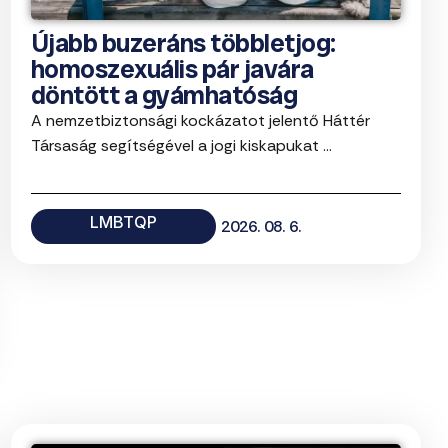
Újabb buzeráns többletjog:
homoszexuális pár javára
döntött a gyámhatóság
A nemzetbiztonsági kockázatot jelentő Háttér
Társaság segítségével a jogi kiskapukat ...
LMBTQP
2026. 08. 6.