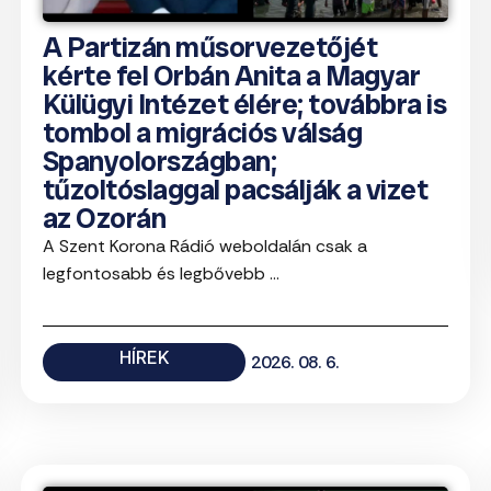
A Partizán műsorvezetőjét
kérte fel Orbán Anita a Magyar
Külügyi Intézet élére; továbbra is
tombol a migrációs válság
Spanyolországban;
tűzoltóslaggal pacsálják a vizet
az Ozorán
A Szent Korona Rádió weboldalán csak a
legfontosabb és legbővebb ...
HÍREK
2026. 08. 6.