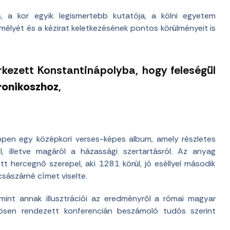
s, a kor egyik legismertebb kutatója, a kölni egyetem
mélyét és a kézirat keletkezésének pontos körülményeit is
kezett Konstantinápolyba, hogy feleségül
dronikoszhoz
,
éppen egy középkori verses-képes album, amely részletes
l, illetve magáról a házassági szertartásról. Az anyag
hercegnő szerepel, aki 1281 körül, jó eséllyel második
császárné címet viselte.
int annak illusztrációi az eredményről a római magyar
közösen rendezett konferencián beszámoló tudós szerint