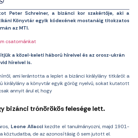
t Peter Schreiner, a bizánci kor szakértője, aki a
ikáni Könyvtár egyik kódexének mostanáig titokzatos
yomán az MTI.
am csatornánkat
jük a közel-keleti háború híreivel és az orosz-ukrán
vid híreivel is.
ről, ami lerántotta a leplet a bizánci királylány titkáról: a
királylány a könyvtár egyik görög nyelvű, sokat kutatott
sak annyit árul el, hogy
y bizánci trónörökös felesége lett.
áros,
Leone Allacci
kezdte el tanulmányozni, majd 1901-
a köztudatba, de az azonosításig ő sem jutott el.