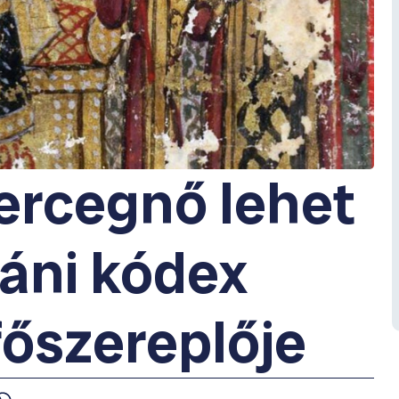
ercegnő lehet
káni kódex
főszereplője