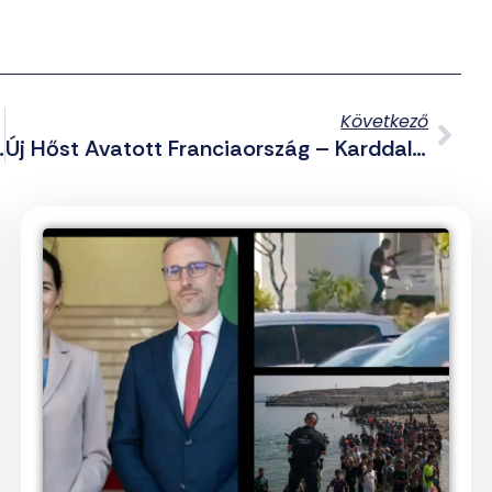
Következő
csonyi Rendezvényéről
Új Hőst Avatott Franciaország – Karddal Kergette El A Házába Betörő Rablókat A Férfi