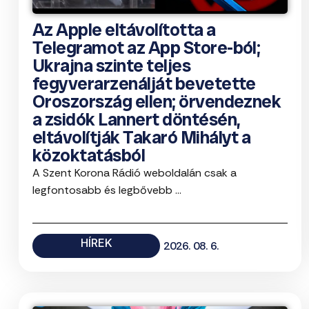
Az Apple eltávolította a
Telegramot az App Store-ból;
Ukrajna szinte teljes
fegyverarzenálját bevetette
Oroszország ellen; örvendeznek
a zsidók Lannert döntésén,
eltávolítják Takaró Mihályt a
közoktatásból
A Szent Korona Rádió weboldalán csak a
legfontosabb és legbővebb ...
HÍREK
2026. 08. 6.