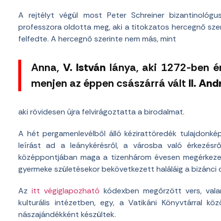
A rejtélyt végül most Peter Schreiner bizantinológu
professzora oldotta meg, aki a titokzatos hercegnő sze
felfedte. A hercegnő szerinte nem más, mint
Anna,
V. István
lánya, aki 1272-ben ér
menjen az éppen császárrá vált
II. An
aki rövidesen újra felvirágoztatta a birodalmat.
A hét pergamenlevélből álló kézirattöredék tulajdonk
leírást ad a leánykérésről, a városba való érkezésrő
középpontjában maga a tizenhárom évesen megérkezett 
gyermeke születésekor bekövetkezett haláláig a bizánci 
Az
itt végiglapozható
kódexben megőrzött vers, valam
kulturális intézetben, egy, a Vatikáni Könyvtárral 
nászajándékként készültek.