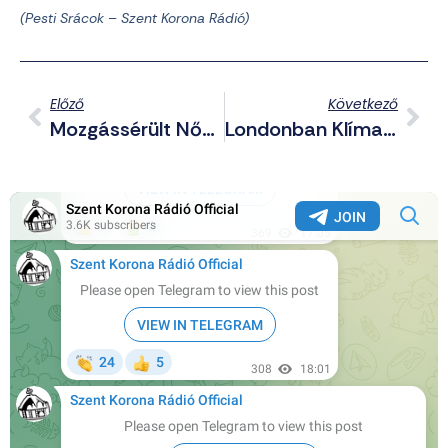
(Pesti Srácok – Szent Korona Rádió)
Előző
Következő
Mozgássérült Nőket Erőszakolnak Újabban A Migránsok Olaszországban
Londonban Klímatüntetők Bénították Meg Ismét A Forgalmat – De Kik Is Pénzelik Őket?