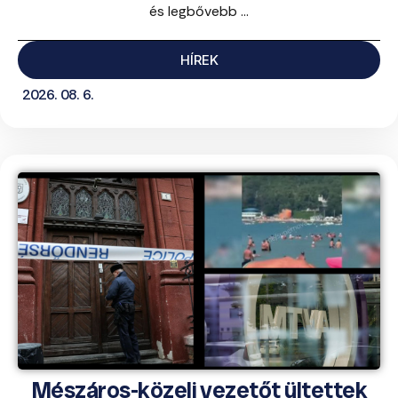
és legbővebb ...
HÍREK
2026. 08. 6.
Mészáros-közeli vezetőt ültettek