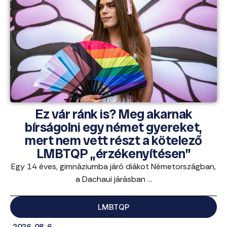
Ez vár ránk is? Meg akarnak
bírságolni egy német gyereket,
mert nem vett részt a kötelező
LMBTQP „érzékenyítésen”
Egy 14 éves, gimnáziumba járó diákot Németországban,
a Dachaui járásban ...
LMBTQP
2026. 08. 6.