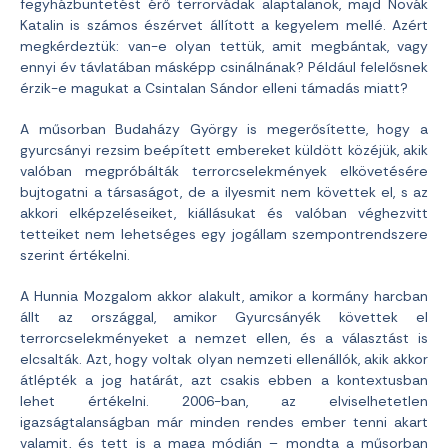
fegyházbüntetést érő terrorvádak alaptalanok, majd Novák
Katalin is számos észérvet állított a kegyelem mellé. Azért
megkérdeztük: van-e olyan tettük, amit megbántak, vagy
ennyi év távlatában másképp csinálnának? Például felelősnek
érzik-e magukat a Csintalan Sándor elleni támadás miatt?
A műsorban Budaházy György is megerősítette, hogy a
gyurcsányi rezsim beépített embereket küldött közéjük, akik
valóban megpróbálták terrorcselekmények elkövetésére
bujtogatni a társaságot, de a ilyesmit nem követtek el, s az
akkori elképzeléseiket, kiállásukat és valóban véghezvitt
tetteiket nem lehetséges egy jogállam szempontrendszere
szerint értékelni.
A Hunnia Mozgalom akkor alakult, amikor a kormány harcban
állt az országgal, amikor Gyurcsányék követtek el
terrorcselekményeket a nemzet ellen, és a választást is
elcsalták. Azt, hogy voltak olyan nemzeti ellenállók, akik akkor
átlépték a jog határát, azt csakis ebben a kontextusban
lehet értékelni. 2006-ban, az elviselhetetlen
igazságtalanságban már minden rendes ember tenni akart
valamit, és tett is a maga módján – mondta a műsorban