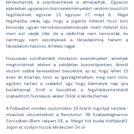
kérdezhették, a szembesítések is elmaradtak… Egyazon
eljárásban ugyanazon bűncselekményekért random kiosztott
fegyházévek, egyszer 13, egyszer 17, majd 6… Végül
fegyházba zárás úgy, hogy a jogerős ítéletet hozó bíró
kimondja: ugyan terrorbűncselekmények miatt ítéletet hoz,
mert ezt várják tőle, de a vádlottak nem terroristák, és
nemhogy nem veszélyesek a társadalomra, hanem a
társadalom hasznos, értékes tagjai…
Hosszasan sorolhatnánk mindazon eseményeket, amelyek
megtörténtek ebben a példátlan büntetőperben. Amiről
viszont sokkal kevesebbet beszélünk, az az, hogy lehet 15
éven át kitartani, hinni az igazságtételben, meg nem törni,
egyben tartani a családot úgy, hogy bármelyik nap újra
bezárhatnak. Erről is beszéltek a fegyházbüntetésből
szabadított hunniások, akiket Önök is kérdezhettek.
A Polbeatet minden csütörtökön 19 órától rögzítjük nézőink-
olvasóink részvételével a Revolution ’56 Szabadságharcos
Sörözőben (Bem rakpart 53., a Margit híd budai hídfőjénél).
Jöjjön el, szóljon hozzá, kérdezzen Ön is!