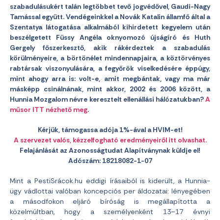
szabadulásukért talán legtöbbet tevő jogvédővel, Gaudi-Nagy
Tamással együtt. Vendégeinkkel a Novák Katalin államfő által a
Szentatya látogatása alkalmából kihirdetett kegyelem után
beszélgetett Füssy Angéla oknyomozó újságíró és Huth
Gergely főszerkesztő, akik rákérdeztek a szabadulás
körülményeire, a börtönélet mindennapjaira, a köztörvényes
rabtársak viszonyulására, a fegyőrök viselkedésére éppúgy,
mint ahogy arra is: volt-e, amit megbántak, vagy ma már
másképp csinálnának, mint akkor, 2002 és 2006 között, a
Hunnia Mozgalom névre keresztelt ellenállási hálózatukban?
A
műsor ITT nézhető meg
.
Kérjük, támogassa adója 1%-ával a HVIM-et!
A szervezet valós, kézzelfogható eredményeiről itt olvashat.
Felajánlását az Azonosságtudat Alapítványnak küldje el!
Adószám: 18218082-1-07
Mint a PestiSrácok.hu eddigi írásaiból is kiderült, a Hunnia-
ügy vádlottai valóban koncepciós per áldozatai: lényegében
a másodfokon eljáró bíróság is megállapította a
közelmúltban, hogy a személyenként 13–17 évnyi