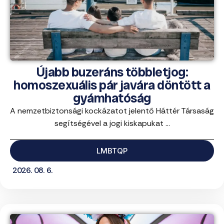
Újabb buzeráns többletjog:
homoszexuális pár javára döntött a
gyámhatóság
A nemzetbiztonsági kockázatot jelentő Háttér Társaság
segítségével a jogi kiskapukat ...
LMBTQP
2026. 08. 6.