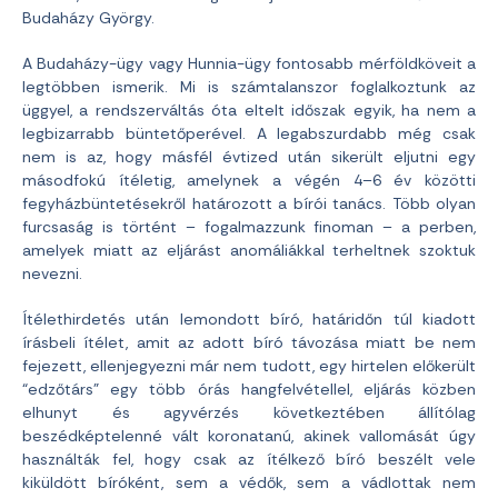
Budaházy György.
A Budaházy-ügy vagy Hunnia-ügy fontosabb mérföldköveit a
legtöbben ismerik. Mi is számtalanszor foglalkoztunk az
üggyel, a rendszerváltás óta eltelt időszak egyik, ha nem a
legbizarrabb büntetőperével. A legabszurdabb még csak
nem is az, hogy másfél évtized után sikerült eljutni egy
másodfokú ítéletig, amelynek a végén 4–6 év közötti
fegyházbüntetésekről határozott a bírói tanács. Több olyan
furcsaság is történt – fogalmazzunk finoman – a perben,
amelyek miatt az eljárást anomáliákkal terheltnek szoktuk
nevezni.
Ítélethirdetés után lemondott bíró, határidőn túl kiadott
írásbeli ítélet, amit az adott bíró távozása miatt be nem
fejezett, ellenjegyezni már nem tudott, egy hirtelen előkerült
“edzőtárs” egy több órás hangfelvétellel, eljárás közben
elhunyt és agyvérzés következtében állítólag
beszédképtelenné vált koronatanú, akinek vallomását úgy
használták fel, hogy csak az ítélkező bíró beszélt vele
kiküldött bíróként, sem a védők, sem a vádlottak nem