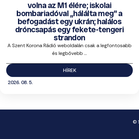
volna az M1 élére; iskolai
bombariadóval „hálálta meg” a
befogadást egy ukrán; halálos
dróncsapás egy fekete-tengeri
strandon
A Szent Korona Rádió weboldalán csak a legfontosabb
és legbővebb ...
HÍREK
2026. 08. 5.
© 