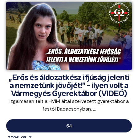
„Erős és áldozatkész ifjúság jelenti
a nemzetünk jövőjét!” – ilyen volt a
Vármegyés Gyerektábor (VIDEÓ)
Izgalmasan telt a HVIM által szervezett gyerektábor a
festői Badacsonyban, ...
64
2026. 08. 7.