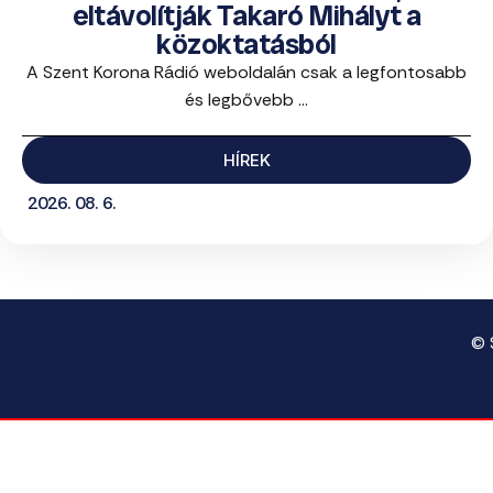
eltávolítják Takaró Mihályt a
közoktatásból
A Szent Korona Rádió weboldalán csak a legfontosabb
és legbővebb ...
HÍREK
2026. 08. 6.
© 