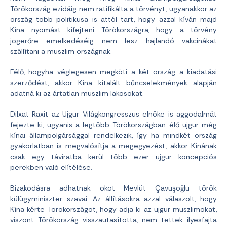
Törökország ezidáig nem ratifikálta a törvényt, ugyanakkor az
ország több politikusa is attól tart, hogy azzal kíván majd
Kína nyomást kifejteni Törökországra, hogy a törvény
jogerőre emelkedéséig nem lesz hajlandó vakcinákat
szállítani a muszlim országnak.
Félő, hogyha véglegesen megköti a két ország a kiadatási
szerződést, akkor Kína kitalált bűncselekmények alapján
adatná ki az ártatlan muszlim lakosokat.
Dilxat Raxit az Ujgur Világkongresszus elnöke is aggodalmát
fejezte ki, ugyanis a legtöbb Törökországban élő ujgur még
kínai állampolgársággal rendelkezik, így ha mindkét ország
gyakorlatban is megvalósítja a megegyezést, akkor Kínának
csak egy táviratba kerül több ezer ujgur koncepciós
perekben való elítélése.
Bizakodásra adhatnak okot Mevlüt Çavuşoğlu török
külügyminiszter szavai. Az állításokra azzal válaszolt, hogy
Kína kérte Törökországot, hogy adja ki az ujgur muszlimokat,
viszont Törökország visszautasította, nem tettek ilyesfajta