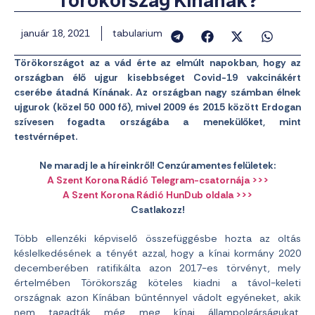
Törökország Kínának?
január 18, 2021
tabularium
Törökországot az a vád érte az elmúlt napokban, hogy az
országban élő ujgur kisebbséget Covid-19 vakcinákért
cserébe átadná Kínának. Az országban nagy számban élnek
ujgurok (közel 50 000 fő), mivel 2009 és 2015 között Erdogan
szívesen fogadta országába a menekülőket, mint
testvérnépet.
Ne maradj le a híreinkről! Cenzúramentes felületek:
A Szent Korona Rádió Telegram-csatornája >>>
A Szent Korona Rádió HunDub oldala >>>
Csatlakozz!
Több ellenzéki képviselő összefüggésbe hozta az oltás
késlelkedésének a tényét azzal, hogy a kínai kormány 2020
decemberében ratifikálta azon 2017-es törvényt, mely
értelmében Törökország köteles kiadni a távol-keleti
országnak azon Kínában bűnténnyel vádolt egyéneket, akik
nem tagadták még meg kínai állampolgárságukat.