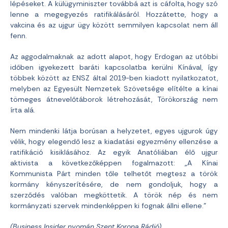
lépéseket. A külügyminiszter továbbá azt is cáfolta, hogy szó
lenne a megegyezés ratifikálásáról. Hozzátette, hogy a
vakcina és az ujgur ügy között semmilyen kapcsolat nem áll
fenn.
Az aggodalmaknak az adott alapot, hogy Erdogan az utóbbi
időben igyekezett baráti kapcsolatba kerülni Kínával, így
többek között az ENSZ által 2019-ben kiadott nyilatkozatot,
melyben az Egyesült Nemzetek Szövetsége elítélte a kínai
tömeges átnevelőtáborok létrehozását, Törökország nem
írta alá.
Nem mindenki látja borúsan a helyzetet, egyes ujgurok úgy
vélik, hogy elegendő lesz a kiadatási egyezmény ellenzése a
ratifikáció kisiklásához. Az egyik Anatóliában élő ujgur
aktivista a következőképpen fogalmazott: „A Kínai
Kommunista Párt minden tőle telhetőt megtesz a török
kormány kényszerítésére, de nem gondoljuk, hogy a
szerződés valóban megköttetik. A török nép és nem
kormányzati szervek mindenképpen ki fognak állni ellene.”
(Business Insider nyomán Szent Korona Rádió)