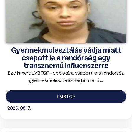
Gyermekmolesztálás vádja miatt
csapott le a rendőrség egy
transznemű influenszerre
Egy ismert LMBTQP-lobbistára csapott le a rendőrség
gyermekmolesztálás vádja miatt. ...
LMBTQP
2026. 08. 7.