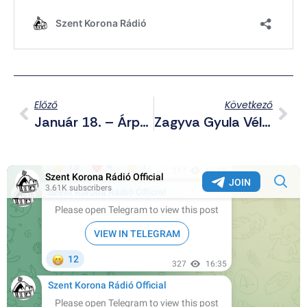
Előző
Következő
Január 18. – Árpádházi Szent Margit Ünnepnapja
Zagyva Gyula Véleménye Nem Volt Polkorrekt A Partizánban