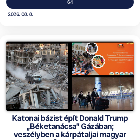
64
2026. 08. 8.
Katonai bázist épít Donald Trump
„Béketanácsa” Gázában;
veszélyben a kárpátaljai magyar