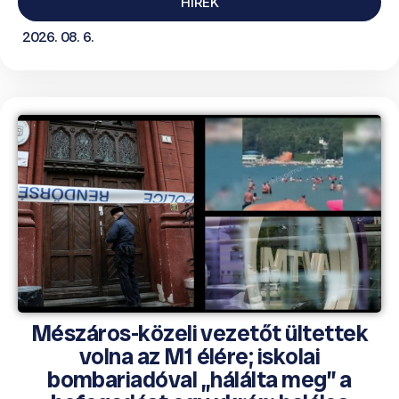
HÍREK
2026. 08. 6.
Mészáros-közeli vezetőt ültettek
volna az M1 élére; iskolai
bombariadóval „hálálta meg” a