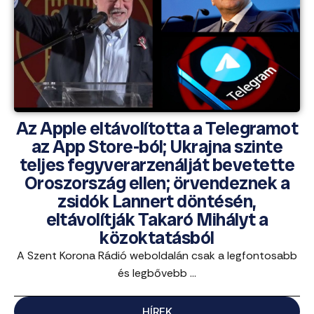
Az Apple eltávolította a Telegramot
az App Store-ból; Ukrajna szinte
teljes fegyverarzenálját bevetette
Oroszország ellen; örvendeznek a
zsidók Lannert döntésén,
eltávolítják Takaró Mihályt a
közoktatásból
A Szent Korona Rádió weboldalán csak a legfontosabb
és legbővebb ...
HÍREK