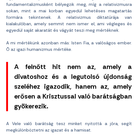
fundamentalizmusként bélyegzik meg, míg a relativizmusra
sokan, mint a mai korban egyedül lehetéses magatartás
formára tekintenek. A relativizmus diktatúrája van
kialakulóban, amely semmit nem ismer el, ami végleges és
egyedül saját akaratát és vágyát teszi meg mértéknek.
A mi mértékünk azonban más: Isten Fia, a valóságos ember.
Õ az igazi humanizmus mértéke.
A felnőtt hit nem az, amely a
divatoshoz és a legutolsó újdonság
szeléhez igazodik, hanem az, amely
erősen a Krisztussal való barátságban
gyökerezik.
A Vele való barátság tesz minket nyitottá a jóra, segít
megkülönböztetni az igazat és a hamisat.