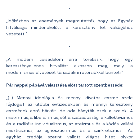
•
„Időközben az események megmutatták, hogy az Egyház
hitválsága mindenekelőtt a keresztény lét válságához
vezetett.”
•
„A modern társadalom arra törekszik, hogy egy
keresztényellenes hitvallást alkosson meg, mely a
modernizmus elvetését társadalmi retorziókkal bünteti.”
Pár nappal pápává választása előtt tartott szentbeszéde:
„(..) Mennyi ideológia és mennyi divatos eszme szele
fújdogált az utóbbi évtizedekben és mennyi keresztény
eszmének apró bárkáit ide-oda hányták ezek a szelek. A
marxizmus, a liberalizmus, sőt a szabadosság, a kollektivizmus
és a radikális individualizmus, az ateizmus és a ködös vallási
miszticizmus, az agnoszticizmus és a szinkretizmus… Az
egyház credója szerint vallott világos hitet olykor