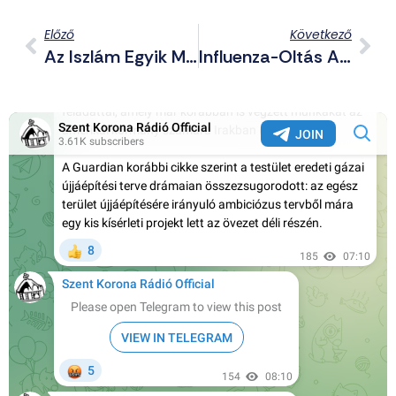
Előző
Következő
Az Iszlám Egyik Magyarországi Képviselőjének Nyilatkozata A Bécsi Támadásokról
Influenza-Oltás A Magyar Kormány Szerint: Néger És Cigány A Mozgássérült Mellett