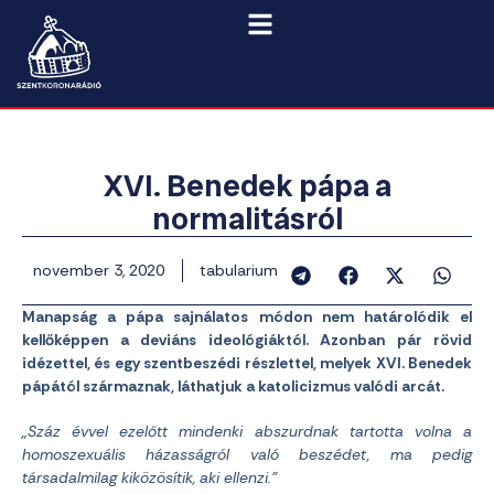
XVI. Benedek pápa a
normalitásról
november 3, 2020
tabularium
Manapság a pápa sajnálatos módon nem határolódik el
kellőképpen a deviáns ideológiáktól. Azonban pár rövid
idézettel, és egy szentbeszédi részlettel, melyek XVI. Benedek
pápától származnak, láthatjuk a katolicizmus valódi arcát.
„Száz évvel ezelőtt mindenki abszurdnak tartotta volna a
homoszexuális házasságról való beszédet, ma pedig
társadalmilag kiközösítik, aki ellenzi.”