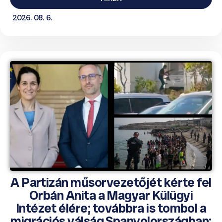
2026. 08. 6.
A Partizán műsorvezetőjét kérte fel
Orbán Anita a Magyar Külügyi
Intézet élére; továbbra is tombol a
migrációs válság Spanyolországban;