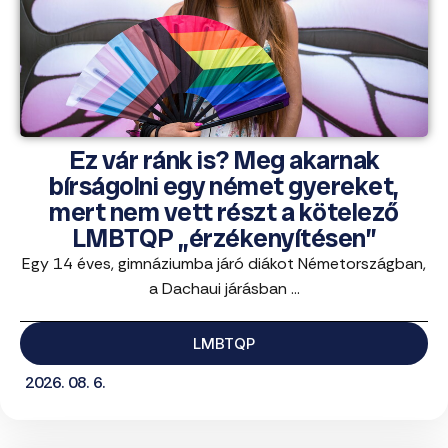
Ez vár ránk is? Meg akarnak
bírságolni egy német gyereket,
mert nem vett részt a kötelező
LMBTQP „érzékenyítésen”
Egy 14 éves, gimnáziumba járó diákot Németországban,
a Dachaui járásban ...
LMBTQP
2026. 08. 6.