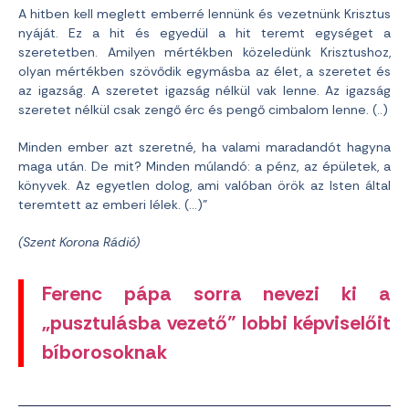
A hitben kell meglett emberré lennünk és vezetnünk Krisztus
nyáját. Ez a hit és egyedül a hit teremt egységet a
szeretetben. Amilyen mértékben közeledünk Krisztushoz,
olyan mértékben szövődik egymásba az élet, a szeretet és
az igazság. A szeretet igazság nélkül vak lenne. Az igazság
szeretet nélkül csak zengő érc és pengő cimbalom lenne. (..)
Minden ember azt szeretné, ha valami maradandót hagyna
maga után. De mit? Minden múlandó: a pénz, az épületek, a
könyvek. Az egyetlen dolog, ami valóban örök az Isten által
teremtett az emberi lélek. (…)”
(Szent Korona Rádió)
Ferenc pápa sorra nevezi ki a
„pusztulásba vezető” lobbi képviselőit
bíborosoknak