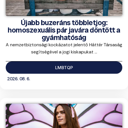
Újabb buzeráns többletjog:
homoszexuális pár javára döntött a
gyámhatóság
A nemzetbiztonsági kockázatot jelentő Háttér Társaság
segítségével a jogi kiskapukat ...
LMBTQP
2026. 08. 6.