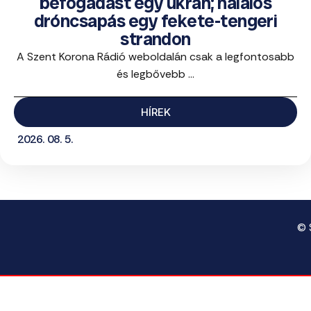
befogadást egy ukrán; halálos
dróncsapás egy fekete-tengeri
strandon
A Szent Korona Rádió weboldalán csak a legfontosabb
és legbővebb ...
HÍREK
2026. 08. 5.
© 