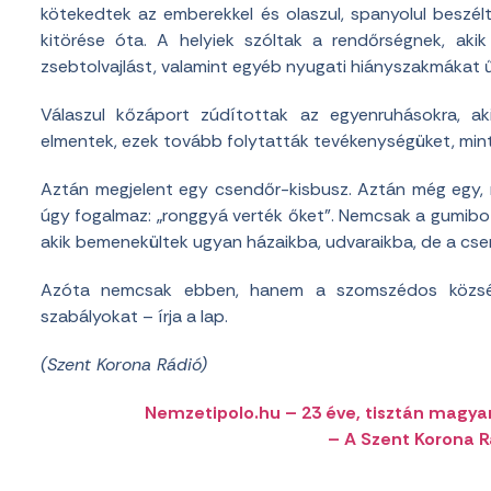
kötekedtek az emberekkel és olaszul, spanyolul beszél
kitörése óta. A helyiek szóltak a rendőrségnek, akik
zsebtolvajlást, valamint egyéb nyugati hiányszakmákat 
Válaszul kőzáport zúdítottak az egyenruhásokra, ak
elmentek, ezek tovább folytatták tevékenységüket, min
Aztán megjelent egy csendőr-kisbusz. Aztán még egy,
úgy fogalmaz: „ronggyá verték őket”. Nemcsak a gumibot 
akik bemenekültek ugyan házaikba, udvaraikba, de a cs
Azóta nemcsak ebben, hanem a szomszédos község
szabályokat – írja a lap.
(Szent Korona Rádió)
Nemzetipolo.hu – 23 éve, tisztán magya
– A Szent Korona 