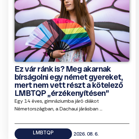
Ez vár ránk is? Meg akarnak
bírságolni egy német gyereket,
mert nem vett részt a kötelező
LMBTQP „érzékenyítésen”
Egy 14 éves, gimnáziumba járó diákot
Németországban, a Dachaui járásban ...
LMBTQP
2026. 08. 6.