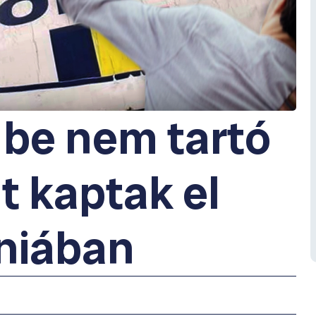
 be nem tartó
t kaptak el
niában