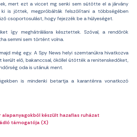
tek, mert ezt a viccet mg senki sem sütötte el a járvány
 ki is jöttek, megpróbálták felszólítani a többségében
űző csoportosulást, hogy fejezzék be a hülyeséget.
iket így meghátrálásra késztettek. Szóval, a rendőrök
tha semmi sem történt volna.
 majd még egy. A Spy News helyi szemtanúkra hivatkozva
került elő, bakanccsal, ököllel ütötték a renitenskedőket,
endőrség oda is utánuk ment.
ekben is mindenki betartja a karanténra vonatkozó
r alapanyagokból készült hazafias ruházat
Rádió támogatója (X)