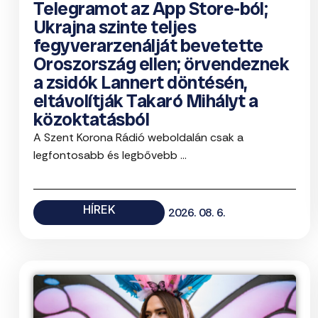
Telegramot az App Store-ból;
Ukrajna szinte teljes
fegyverarzenálját bevetette
Oroszország ellen; örvendeznek
a zsidók Lannert döntésén,
eltávolítják Takaró Mihályt a
közoktatásból
A Szent Korona Rádió weboldalán csak a
legfontosabb és legbővebb ...
HÍREK
2026. 08. 6.