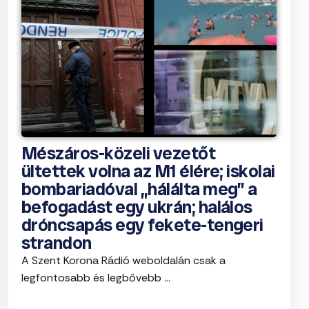
Mészáros-közeli vezetőt
ültettek volna az M1 élére; iskolai
bombariadóval „hálálta meg” a
befogadást egy ukrán; halálos
dróncsapás egy fekete-tengeri
strandon
A Szent Korona Rádió weboldalán csak a
legfontosabb és legbővebb ...