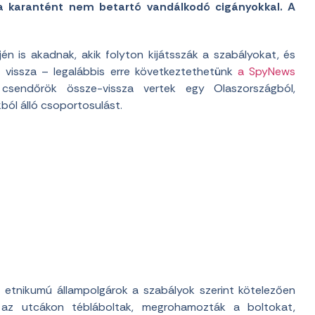
 karantént nem betartó vandálkodó cigányokkal. A
én is akadnak, akik folyton kijátsszák a szabályokat, és
 vissza – legalábbis erre következtethetünk
a SpyNews
sendőrök össze-vissza vertek egy Olaszországból,
kból álló csoportosulást.
 etnikumú állampolgárok a szabályok szerint kötelezően
tt az utcákon tébláboltak, megrohamozták a boltokat,