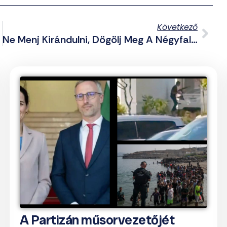
Következő
Ne Menj Kirándulni, Dögölj Meg A Négyfal Között, A Képernyő Előtt Ülve
A Partizán műsorvezetőjét