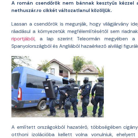
A román csendőrök nem bánnak kesztyűs kézzel a
nethuszár.ro cikkét változatlanul közöljük.
Lassan a csendőrök is megunják, hogy világjárvány idej
ráadásul a környezetük megfélemlítésétől sem riadnak
riportjából
, a lap szerint Teleormán megyében a c
Spanyolországból és Angliából hazaérkező alvilági figurá
A említett országokból hazatérő, többségében cigány
otthoni izolációba kellett volna vonulniuk, ehelye