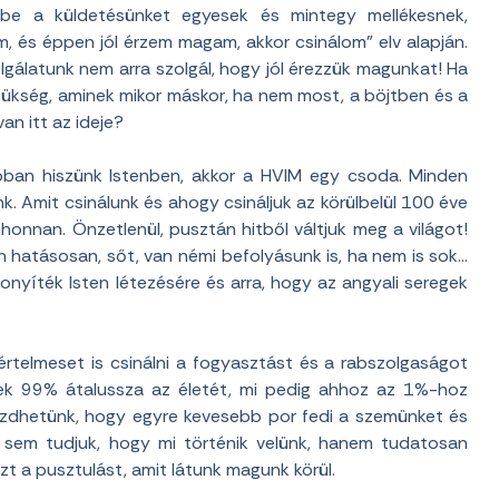
 be a küldetésünket egyesek és mintegy mellékesnek,
m, és éppen jól érzem magam, akkor csinálom” elv alapján.
lgálatunk nem arra szolgál, hogy jól érezzük magunkat! Ha
zükség, aminek mikor máskor, ha nem most, a böjtben és a
n itt az ideje?
óban hiszünk Istenben, akkor a
HVIM
egy csoda. Minden
ünk. Amit csinálunk és ahogy csináljuk az körülbelül 100 éve
honnan. Önzetlenül, pusztán hitből váltjuk meg a világot!
 hatásosan, sőt, van némi befolyásunk is, ha nem is sok…
yíték Isten létezésére és arra, hogy az angyali seregek
értelmeset is csinálni a fogyasztást és a rabszolgaságot
rek 99% átalussza az életét, mi pedig ahhoz az 1%-hoz
küzdhetünk, hogy egyre kevesebb por fedi a szemünket és
 sem tudjuk, hogy mi történik velünk, hanem tudatosan
 azt a pusztulást, amit látunk magunk körül.