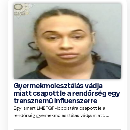
Gyermekmolesztálás vádja
miatt csapott le a rendőrség egy
transznemű influenszerre
Egy ismert LMBTQP-lobbistára csapott le a
rendőrség gyermekmolesztálás vádja miatt. ...