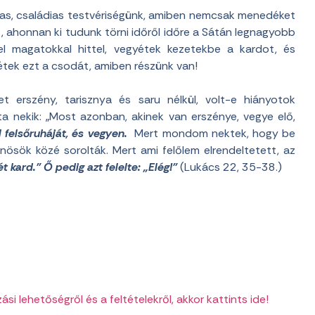
sias, családias testvériségünk, amiben nemcsak menedéket
, ahonnan ki tudunk törni időről időre a Sátán legnagyobb
el magatokkal hittel, vegyétek kezetekbe a kardot, és
étek ezt a csodát, amiben részünk van!
et erszény, tarisznya és saru nélkül, volt-e hiányotok
a nekik: „Most azonban, akinek van erszénye, vegye elő,
 felsőruháját, és vegyen.
Mert mondom nektek, hogy be
űnösök közé sorolták. Mert ami felőlem elrendeltetett, az
ét kard.” Ő pedig azt felelte: „Elég!”
(Lukács 22, 35-38.)
i lehetőségről és a feltételekről, akkor kattints ide!