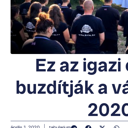
Ez az igazi
buzdítják a 
202
április 1, 2020
tabularium