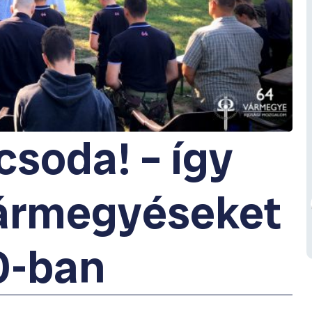
 csoda! – így
vármegyéseket
0-ban