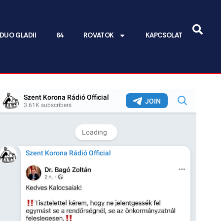
DUO GLADII
64
ROVATOK
KAPCSOLAT