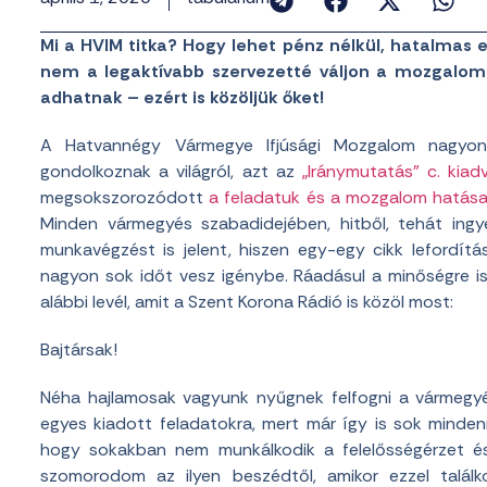
Mi a HVIM titka? Hogy lehet pénz nélkül, hatalmas e
nem a legaktívabb szervezetté váljon a mozgalom
adhatnak – ezért is közöljük őket!
A Hatvannégy Vármegye Ifjúsági Mozgalom nagyo
gondolkoznak a világról, azt az
„Iránymutatás” c. kia
megsokszorozódott
a feladatuk és a mozgalom hatása
Minden vármegyés szabadidejében, hitből, tehát ingy
munkavégzést is jelent, hiszen egy-egy cikk lefordí
nagyon sok időt vesz igénybe. Ráadásul a minőségre is
alábbi levél, amit a Szent Korona Rádió is közöl most:
Bajtársak!
Néha hajlamosak vagyunk nyűgnek felfogni a vármegyé
egyes kiadott feladatokra, mert már így is sok minde
hogy sokakban nem munkálkodik a felelősségérzet és
szomorodom az ilyen beszédtől, amikor ezzel talál