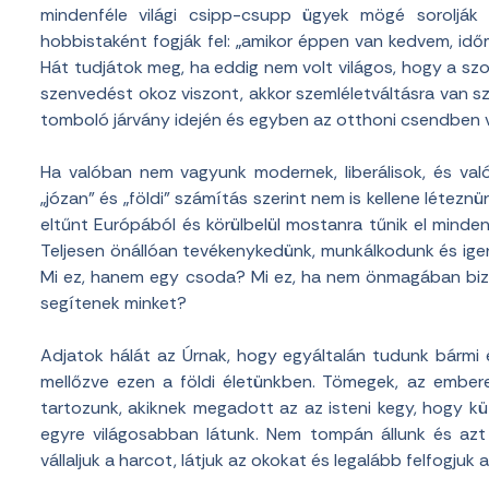
mindenféle világi csipp-csupp ügyek mögé sorolják
hobbistaként fogják fel: „amikor éppen van kedvem, idő
Hát tudjátok meg, ha eddig nem volt világos, hogy a szo
szenvedést okoz viszont, akkor szemléletváltásra van s
tomboló járvány idején és egyben az otthoni csendben va
Ha valóban nem vagyunk modernek, liberálisok, és val
„józan” és „földi” számítás szerint nem is kellene létezn
eltűnt Európából és körülbelül mostanra tűnik el minden
Teljesen önállóan tevékenykedünk, munkálkodunk és igen
Mi ez, hanem egy csoda? Mi ez, ha nem önmagában bizon
segítenek minket?
Adjatok hálát az Úrnak, hogy egyáltalán tudunk bármi 
mellőzve ezen a földi életünkben. Tömegek, az embe
tartozunk, akiknek megadott az az isteni kegy, hogy 
egyre világosabban látunk. Nem tompán állunk és azt
vállaljuk a harcot, látjuk az okokat és legalább felfogjuk