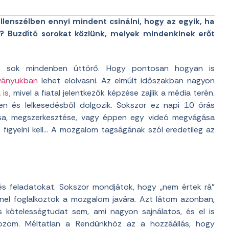
llenszélben ennyi mindent csinálni, hogy az egyik, ha
? Buzdító sorokat közlünk, melyek mindenkinek erőt
n sok mindenben úttörő. Hogy pontosan hogyan is
dványukban
lehet elolvasni. Az elmúlt időszakban nagyon
 is
, mivel a fiatal jelentkezők képzése zajlik a média terén.
en és lelkesedésből dolgozik. Sokszor ez napi 10 órás
tása, megszerkesztése, vagy éppen egy videó megvágása
 figyelni kell… A mozgalom tagságának szól eredetileg az
s feladatokat. Sokszor mondjátok, hogy „nem értek rá”
nnel foglalkoztok a mozgalom javára. Azt látom azonban,
 kötelességtudat sem, ami nagyon sajnálatos, és el is
kozom. Méltatlan a Rendünkhöz az a hozzáállás, hogy