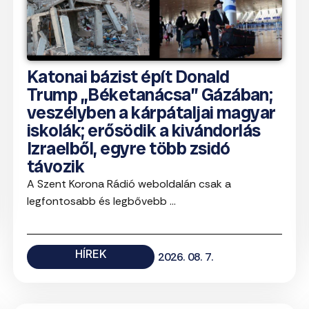
Katonai bázist épít Donald
Trump „Béketanácsa” Gázában;
veszélyben a kárpátaljai magyar
iskolák; erősödik a kivándorlás
Izraelből, egyre több zsidó
távozik
A Szent Korona Rádió weboldalán csak a
legfontosabb és legbővebb ...
HÍREK
2026. 08. 7.