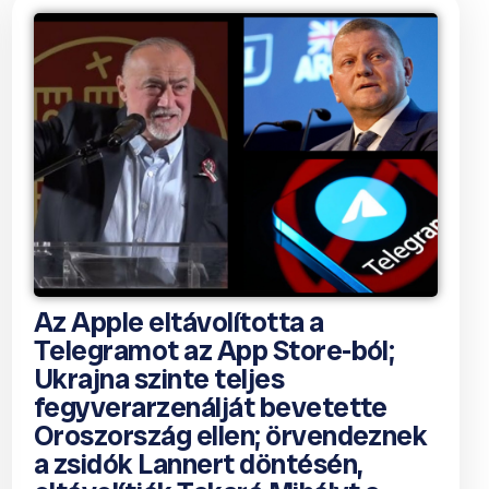
Az Apple eltávolította a
Telegramot az App Store-ból;
Ukrajna szinte teljes
fegyverarzenálját bevetette
Oroszország ellen; örvendeznek
a zsidók Lannert döntésén,