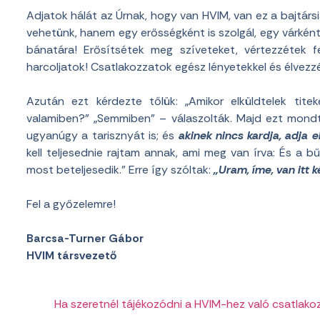
Adjatok hálát az Úrnak, hogy van
HVIM
, van ez a bajtár
vehetünk, hanem egy erősségként is szolgál, egy várként
bánatára! Erősítsétek meg szíveteket, vértezzétek f
harcoljatok! Csatlakozzatok egész lényetekkel és élvezz
Azután ezt kérdezte tőlük: „Amikor elküldtelek titek
valamiben?” „Semmiben” – válaszolták. Majd ezt mondt
ugyanúgy a tarisznyát is; és
akinek nincs kardja, adja el
kell teljesednie rajtam annak, ami meg van írva: És a b
most beteljesedik.” Erre így szóltak:
„Uram, íme, van itt k
Fel a győzelemre!
Barcsa-Turner Gábor
HVIM
társvezető
Ha szeretnél tájékozódni a HVIM-hez való csatlakozás