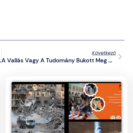
Következő
túra Bevezetésében
A Vallás Vagy A Tudomány Bukott Meg A Járvánnyal?