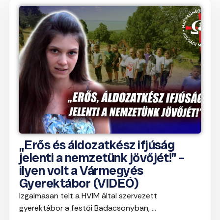
„Erős és áldozatkész ifjúság
jelenti a nemzetünk jövőjét!” –
ilyen volt a Vármegyés
Gyerektábor (VIDEÓ)
Izgalmasan telt a HVIM által szervezett
gyerektábor a festői Badacsonyban, ...