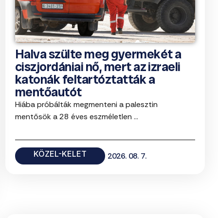
Halva szülte meg gyermekét a
ciszjordániai nő, mert az izraeli
katonák feltartóztatták a
mentőautót
Hiába próbálták megmenteni a palesztin
mentősök a 28 éves eszméletlen ...
KÖZEL-KELET
2026. 08. 7.