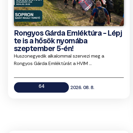
Rongyos Gárda Emléktúra – Lépj
te is a hősök nyomába
szeptember 5-én!
Huszonegyedik alkalommal szervezi meg a
Rongyos Gárda Emléktúrát a HVIM ...
64
2026. 08. 8.