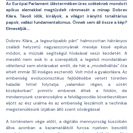
Az Európai Parlament üléstermében üres székeknek mondott
epikus elemekkel megtűzdelt rémmesét a minap Dobrev
Klára. Távoli idők, királyok, a világot irányító totalitárius
papok, vallási fundamentalizmus. Önnek sem áll össze a kép?
Elmeséljük…
Dobrev Klára, „a legeurópaibb párt” halmozottan hátrányos
családi helyzetű nagyasszonyának meséje kissé epikus
módon, a múzsák segítségül hívásával veszi kezdetét. A
mesélő nem esik ki a szerepéből, a legelső mondatában
véletlenül sem elvtársakat említ, de hát a „modellváltás” óta
eltelt immár 30 ínséges esztendő. Volt mód a gyakorlásra. Az
emberiség evolucionisztikus fejlődésébe vetett töretlen
haladár hittel folytatja: „valamikor régen, a sötét
középkorban” primitív emberek éltek a földön, de
mindannyiunk szerencséjére a felvilágosodás következtében
eljött az ész uralma és az emberiség leszámolt a technikai
megistenülésünk útjában álló szent sóvárgással.
A történelem vége előtt, a digitális mennyország küszöbén
állva azonban a kazamatákból furcsa nyelven beszélő