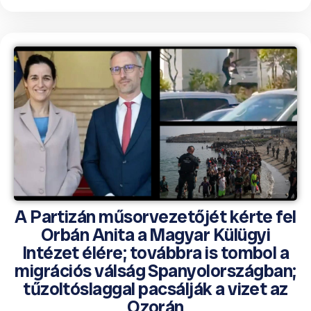
A Partizán műsorvezetőjét kérte fel
Orbán Anita a Magyar Külügyi
Intézet élére; továbbra is tombol a
migrációs válság Spanyolországban;
tűzoltóslaggal pacsálják a vizet az
Ozorán