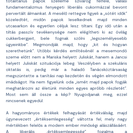
totalitárius papok szelleme szivárog felfelé, vallási
fundamentalizmus fenyegeti liberális cukormázzal bevont
pervertált álmainkat. A mesélő rettegve figyeli a „sötét idők”
közeledtét, midőn papok leselkednek majd minden
utcasarkon és egyetlen céljuk lesz: tiltani. Egy idő után a
tiltás passzív tevékenysége nem elégítheti ki az óvilág
cukkerbergjeit, bele fognak szólni „legszemélyesebb
ügyeinkbe”. Megmondják majd, hogy „kit és hogyan
szerethetünk”. Utóbbi kérdés említésénél a mesemondó
szeme előtt nem a Mariska helyett Juliskát, hanem a Jancsi
helyett Juliskát szituációja lebeg. Veszélyben a szekuláris
oktatás is, pedig már a haladó Tanácsköztársaság
megszüntette a tanítási nap kezdetén és végén elmondott
imádságot. Ha nem figyelünk oda „ismét majd papok fogják
meghatározni az életünk minden egyes apróbb részletét”.
Most sem áll össze a kép? Nyugodjanak meg, ezzel
nincsenek egyedül.
A hagyományos értékek felhagyását értékválság, majd
úgynevezett „értéksemlegesség” váltotta fel, mely nagy
mértékben felelős a modern ember minőségi alászállásáért.
A liberális „értéksemlegesség” fogalma a