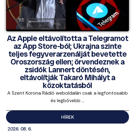
Az Apple eltávolította a Telegramot
az App Store-ból; Ukrajna szinte
teljes fegyverarzenálját bevetette
Oroszország ellen; örvendeznek a
zsidók Lannert döntésén,
eltávolítják Takaró Mihályt a
közoktatásból
A Szent Korona Rádió weboldalán csak a legfontosabb
és legbővebb ...
HÍREK
2026. 08. 6.