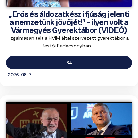
„Erős és áldozatkész ifjúság jelenti
a nemzetünk jövőjét!” – ilyen volt a
Vármegyés Gyerektábor (VIDEÓ)
Izgalmasan telt a HVIM által szervezett gyerektábor a
festői Badacsonyban, ...
64
2026. 08. 7.