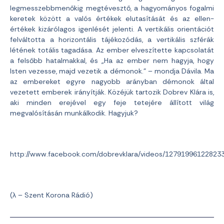
legmesszebbmenőkig megtévesztő, a hagyományos fogalmi
keretek között a valós értékek elutasítását és az ellen-
értékek kizárólagos igenlését jelenti. A vertikális orientációt
felváltotta a horizontális tájékozódás, a vertikális szférák
létének totális tagadása. Az ember elveszítette kapcsolatát
a felsőbb hatalmakkal, és „Ha az ember nem hagyja, hogy
Isten vezesse, majd vezetik a démonok.” – mondja Dávila. Ma
az embereket egyre nagyobb arányban démonok által
vezetett emberek irányítják. Közéjük tartozik Dobrev Klára is,
aki minden erejével egy feje tetejére állított világ
megvalósításán munkálkodik. Hagyjuk?
http://www.facebook.com/dobrevklara/videos/12791996122823
(λ – Szent Korona Rádió)