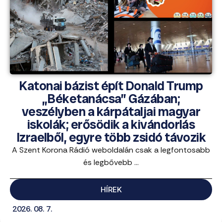
Katonai bázist épít Donald Trump
„Béketanácsa” Gázában;
veszélyben a kárpátaljai magyar
iskolák; erősödik a kivándorlás
Izraelből, egyre több zsidó távozik
A Szent Korona Rádió weboldalán csak a legfontosabb
és legbővebb ...
HÍREK
2026. 08. 7.