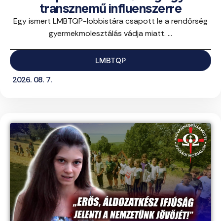
transznemű influenszerre
Egy ismert LMBTQP-lobbistára csapott le a rendőrség
gyermekmolesztálás vádja miatt. ...
LMBTQP
2026. 08. 7.