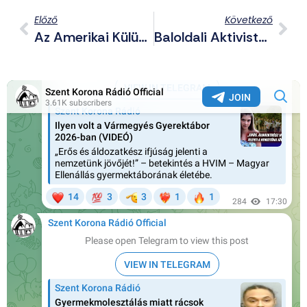
Előző
Következő
Az Amerikai Külügyminiszter Bejelentette: Az Illegális Ciszjordániai Zsidó Telepek Léte Nem Sérti A Nemzetközi Jogot
Baloldali Aktivisták Zavarták Meg A Bécsi Egyetem Jobboldali Oktatójának Előadását