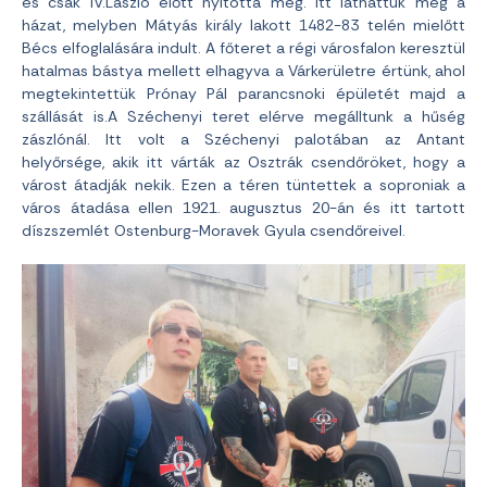
és csak IV.László előtt nyitotta meg. Itt láthattuk még a
házat, melyben Mátyás király lakott 1482-83 telén mielőtt
Bécs elfoglalására indult. A főteret a régi városfalon keresztül
hatalmas bástya mellett elhagyva a Várkerületre értünk, ahol
megtekintettük Prónay Pál parancsnoki épületét majd a
szállását is.A Széchenyi teret elérve megálltunk a hűség
zászlónál. Itt volt a Széchenyi palotában az Antant
helyőrsége, akik itt várták az Osztrák csendőröket, hogy a
várost átadják nekik. Ezen a téren tüntettek a soproniak a
város átadása ellen 1921. augusztus 20-án és itt tartott
díszszemlét Ostenburg-Moravek Gyula csendőreivel.