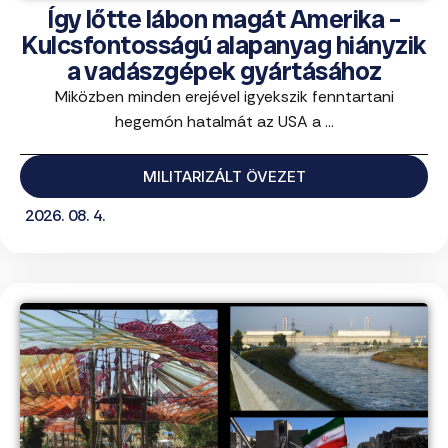
Így lőtte lábon magát Amerika –
Kulcsfontosságú alapanyag hiányzik
a vadászgépek gyártásához
Miközben minden erejével igyekszik fenntartani
hegemón hatalmát az USA a ...
MILITARIZÁLT ÖVEZET
2026. 08. 4.