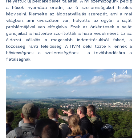
Helyettük új példaképeket találtak. A mi szemszögünk pedig
a hősök nyomába eredni, az ő szellemiségüket hiteles
képviselni. Kiemelte az áldozatvállalás szerepét, ami a mai
világban, ami kiveszőben van, helyette az egyén a saját
problémájával van elfoglalva. Ezek az önkéntesek a saját
gondjaikat a háttérbe szorították a haza védelméért. Ez az
áldozat vállalás a magasabb indentitásukból fakad, a
közösség iránti felelősség. A HVIM célul tűzte ki ennek a
hősiességnek a szellemiségének a továbbadására a
fiatalságnak.