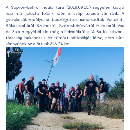
A Sopron-Balfról induló túra (2018.09.15.) reggelén kibújó
nap már jelezte felénk, idén is szép túraidő vár ránk. A
gyülekezők kedélyesen beszélgettek, ismerkedtek.
Voltak itt
Békéscsabáról, Szolnokról, Székesfehérvárról,
Miskolcról, Vas
és Zala megyéből, de még a Felvidékről is. A 64 fős elszánt
társaság bakancsait és tömött hátizsákját látva, nem tűnt
könnyűnek az előttünk álló 24 km.