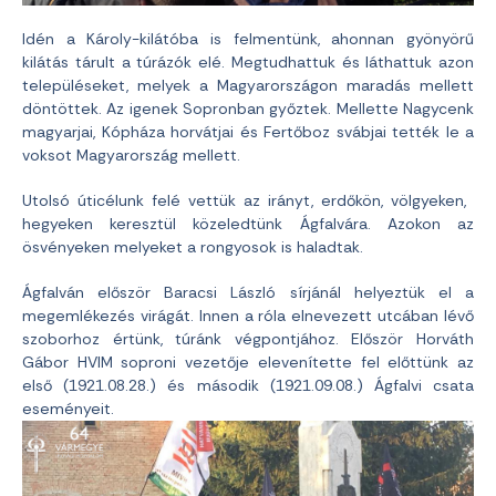
Idén a Károly-kilátóba is felmentünk, ahonnan gyönyörű
kilátás tárult a túrázók elé. Megtudhattuk és láthattuk azon
településeket, melyek a Magyarországon maradás mellett
döntöttek. Az igenek Sopronban győztek. Mellette Nagycenk
magyarjai, Kópháza horvátjai és Fertőboz svábjai tették le a
voksot Magyarország mellett.
Utolsó úticélunk felé vettük az irányt, erdőkön, völgyeken,
hegyeken keresztül közeledtünk Ágfalvára. Azokon az
ösvényeken melyeket a rongyosok is haladtak.
Ágfalván először Baracsi László sírjánál helyeztük el a
megemlékezés virágát. Innen a róla elnevezett utcában lévő
szoborhoz értünk, túránk végpontjához. Először Horváth
Gábor HVIM soproni vezetője elevenítette fel előttünk az
első (1921.08.28.) és második (1921.09.08.) Ágfalvi csata
eseményeit.