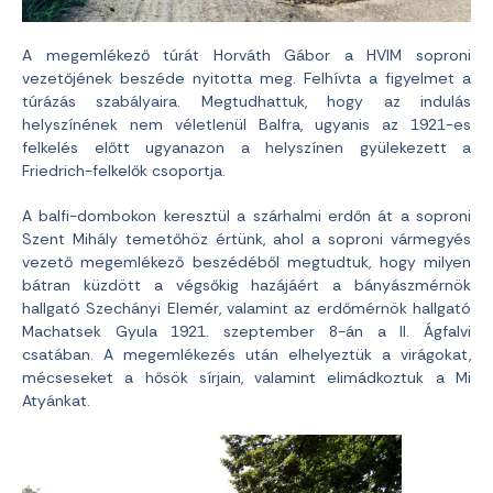
A megemlékező túrát Horváth Gábor a HVIM soproni
vezetőjének beszéde nyitotta meg. Felhívta a figyelmet a
túrázás szabályaira. Megtudhattuk, hogy az indulás
helyszínének nem véletlenül Balfra, ugyanis az 1921-es
felkelés előtt ugyanazon a helyszínen gyülekezett a
Friedrich-felkelők csoportja.
A balfi-dombokon keresztül a szárhalmi erdőn át a soproni
Szent Mihály temetőhöz értünk, ahol a soproni vármegyés
vezető megemlékező beszédéből megtudtuk, hogy milyen
bátran küzdött a végsőkig hazájáért a bányászmérnök
hallgató Szechányi Elemér, valamint az erdőmérnök hallgató
Machatsek Gyula 1921. szeptember 8-án a II. Ágfalvi
csatában. A megemlékezés után elhelyeztük a virágokat,
mécseseket a hősök sírjain, valamint elimádkoztuk a Mi
Atyánkat.