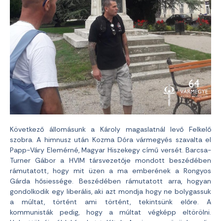
Következő állomásunk a Károly magaslatnál levő Felkelő
szobra. A himnusz után Kozma Dóra vármegyés szavalta el
Papp-Váry Elemérné, Magyar Hiszekegy című versét. Barcsa-
Turner Gábor a HVIM társvezetője mondott beszédében
rámutatott, hogy mit üzen a ma emberének a Rongyos
Gárda hősiessége. Beszédében rámutatott arra, hogyan
gondolkodik egy liberális, aki azt mondja hogy ne bolygassuk
a múltat, történt ami történt, tekintsünk előre. A
kommunisták pedig, hogy a múltat végképp eltörölni.