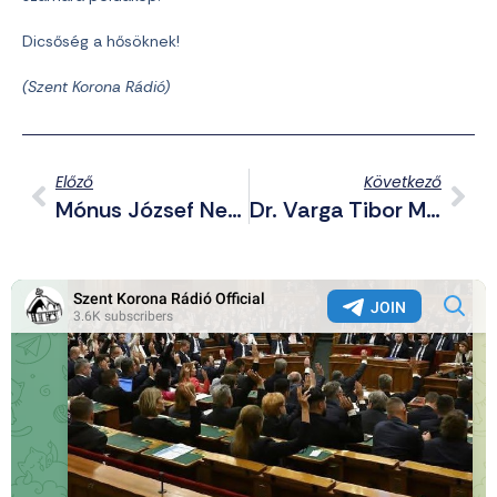
Dicsőség a hősöknek!
(Szent Korona Rádió)
Előző
Következő
Mónus József Nem Győzött A Nomád Világjátékokon – A Miértekről Beszámol
Dr. Varga Tibor Megtekinthető Előadása Dicső Atilláról