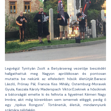
Legvégül Tyirityán Zsolt a Betyársereg vezetője beszédét
hallgathattuk meg. Nagyon aprólékosan és pontosan
mutatta be nekünk az elfeledett hősök életútját.Baracsi
László, Prónay Pál, Francia Kiss Mihály, Ostemburg-Moravek
Gyula, Kaszala Károly Maderspach Viktor.Ezeknek a hősöknek
a bátorságát emelte ki és felhivta a figyelmet Kémeri Nagy
Imrére, akit még köreinkben sem ismernek eléggé, pedig ő
egy „tipikus Rongyos”. Történetük, életük, mindannyiunk
számára példakép.