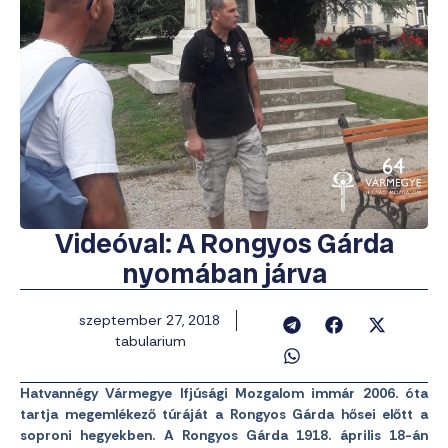
Videóval: A Rongyos Gárda
nyomában járva
szeptember 27, 2018
tabularium
Hatvannégy Vármegye Ifjúsági Mozgalom immár 2006. óta
tartja megemlékező túráját a Rongyos Gárda hősei előtt a
soproni hegyekben. A Rongyos Gárda 1918. április 18-án