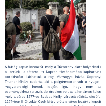
A hűség kapun keresztül, mely a Tűztorony alatt helyezkedik
el, értünk a főtérre. Itt Sopron történelmébe kaphattunk
betekintést. Láthattuk a régi Vármegye házát, Sopronyi
Thurner Mihály szobrát, aki a polgármester volt a nyugat-
magyarországi harcok idején. Igaz, hogy nem az
eseményekhez tartozik, de érdekes volt az a hatalmas kulcs,
mely a város 1277-es Szabad Királyi várossá válását dicsőíti.
1277-ben II. Ottokár Cseh király előtt a város bezárta kapuit