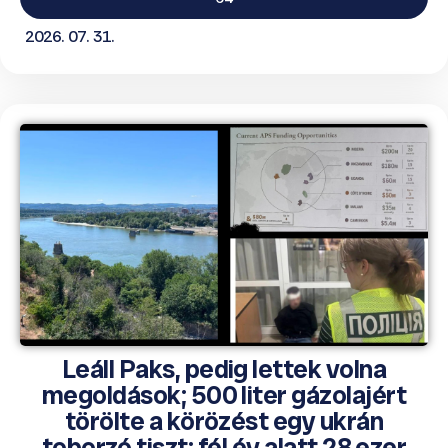
2026. 07. 31.
Leáll Paks, pedig lettek volna
megoldások; 500 liter gázolajért
törölte a körözést egy ukrán
toborzó tiszt; fél év alatt 28 ezer