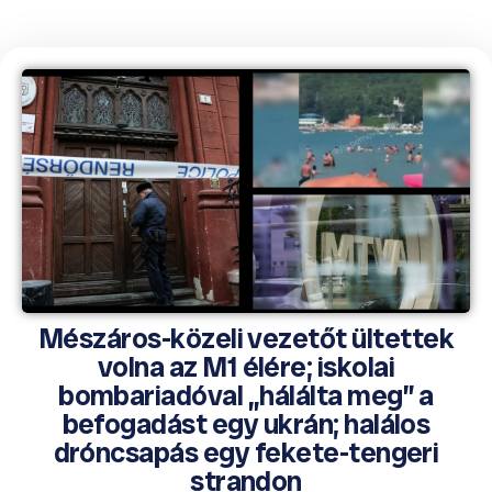
Mészáros-közeli vezetőt ültettek
volna az M1 élére; iskolai
bombariadóval „hálálta meg” a
befogadást egy ukrán; halálos
dróncsapás egy fekete-tengeri
strandon