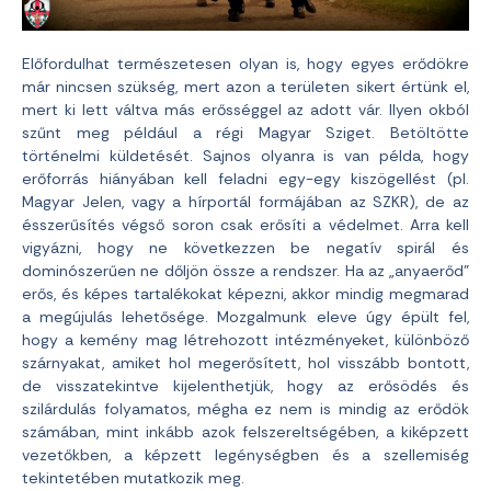
Előfordulhat természetesen olyan is, hogy egyes erődökre
már nincsen szükség, mert azon a területen sikert értünk el,
mert ki lett váltva más erősséggel az adott vár. Ilyen okból
szűnt meg például a régi Magyar Sziget. Betöltötte
történelmi küldetését. Sajnos olyanra is van példa, hogy
erőforrás hiányában kell feladni egy-egy kiszögellést (pl.
Magyar Jelen, vagy a hírportál formájában az SZKR), de az
ésszerűsítés végső soron csak erősíti a védelmet. Arra kell
vigyázni, hogy ne következzen be negatív spirál és
dominószerűen ne dőljön össze a rendszer. Ha az „anyaerőd”
erős, és képes tartalékokat képezni, akkor mindig megmarad
a megújulás lehetősége. Mozgalmunk eleve úgy épült fel,
hogy a kemény mag létrehozott intézményeket, különböző
szárnyakat, amiket hol megerősített, hol visszább bontott,
de visszatekintve kijelenthetjük, hogy az erősödés és
szilárdulás folyamatos, mégha ez nem is mindig az erődök
számában, mint inkább azok felszereltségében, a kiképzett
vezetőkben, a képzett legénységben és a szellemiség
tekintetében mutatkozik meg.