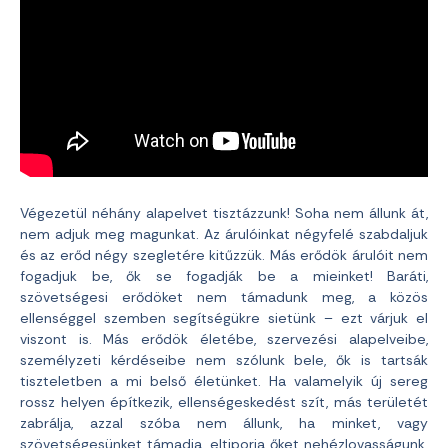
Végezetül néhány alapelvet tisztázzunk! Soha nem állunk át,
nem adjuk meg magunkat. Az árulóinkat négyfelé szabdaljuk
és az erőd négy szegletére kitűzzük. Más erődök árulóit nem
fogadjuk be, ők se fogadják be a mieinket! Baráti,
szövetségesi erődöket nem támadunk meg, a közös
ellenséggel szemben segítségükre sietünk – ezt várjuk el
viszont is. Más erődök életébe, szervezési alapelveibe,
személyzeti kérdéseibe nem szólunk bele, ők is tartsák
tiszteletben a mi belső életünket. Ha valamelyik új sereg
rossz helyen építkezik, ellenségeskedést szít, más területét
zabrálja, azzal szóba nem állunk, ha minket, vagy
szövetségesünket támadja, eltiporja őket nehézlovasságunk.