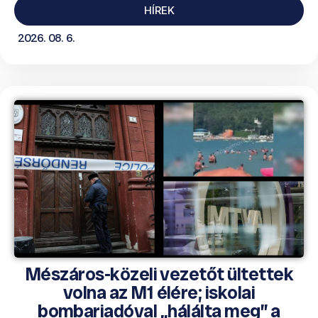
HÍREK
2026. 08. 6.
Mészáros-közeli vezetőt ültettek
volna az M1 élére; iskolai
bombariadóval „hálálta meg” a