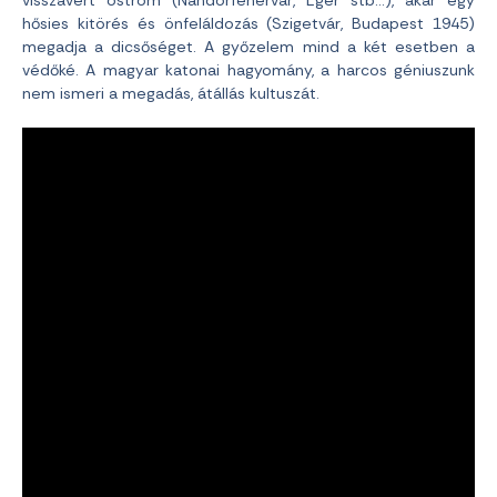
visszavert ostrom (Nándorfehérvár, Eger stb…), akár egy
hősies kitörés és önfeláldozás (Szigetvár, Budapest 1945)
megadja a dicsőséget. A győzelem mind a két esetben a
védőké. A magyar katonai hagyomány, a harcos géniuszunk
nem ismeri a megadás, átállás kultuszát.