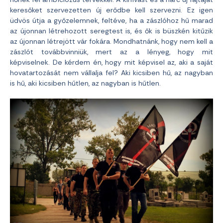
keresőket szervezetten új erődbe kell szervezni. Ez igen
üdvös útja a győzelemnek, feltéve, ha a zászlóhoz hű marad
az újonnan létrehozott seregtest is, és ők is büszkén kitűzik
az újonnan létrejött vár fokára. Mondhatnánk, hogy nem kell a
zászlót továbbvinniük, mert az a lényeg, hogy mit
képviselnek. De kérdem én, hogy mit képvisel az, aki a saját
hovatartozását nem vállalja fel? Aki kicsiben hű, az nagyban
is hű, aki kicsiben hűtlen, az nagyban is hűtlen.