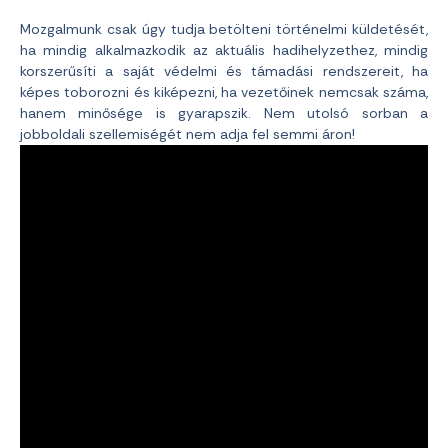
Mozgalmunk csak úgy tudja betölteni történelmi küldetését,
ha mindig alkalmazkodik az aktuális hadihelyzethez, mindig
korszerűsíti a saját védelmi és támadási rendszereit, ha
képes toborozni és kiképezni, ha vezetőinek nemcsak száma,
hanem minősége is gyarapszik. Nem utolsó sorban a
jobboldali szellemiségét nem adja fel semmi áron!