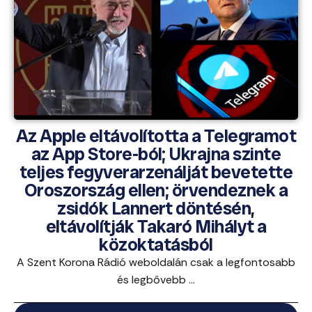
Az Apple eltávolította a Telegramot
az App Store-ból; Ukrajna szinte
teljes fegyverarzenálját bevetette
Oroszország ellen; örvendeznek a
zsidók Lannert döntésén,
eltávolítják Takaró Mihályt a
közoktatásból
A Szent Korona Rádió weboldalán csak a legfontosabb
és legbővebb ...