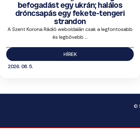
befogadást egy ukrán; halálos
dróncsapás egy fekete-tengeri
strandon
A Szent Korona Rádió weboldalán csak a legfontosabb
és legbővebb ...
HÍREK
2026. 08. 5.
© 