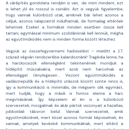
A várépítés gondolata rendjén is van, de mint mindent, ezt
is lehet jól és rosszul is csinálni. Azt is vegyük figyelembe,
hogy vannak különböző utak, amiknek bár lehet azonos a
céljuk, azonos talapzatról indulhatnak, de formailag eltérőek
lehetnek. Ezeket a formákat minden esetben össze kell
tartani, egymással minimum szolidárisnak kell lenniük, mégha
az együttműködés nem is minden forma között létezhez.
Vegyük az összefegyvernemi hadviselést – mielőtt a 17.
század végvári rendszerébe kalandoznánk! Tragédia lenne, ha
a harckocsizók ellenségként tekintenének mondjuk a
hídépítő műszakiakra, mert azok nem harcolnak az
ellenséggel ténylegesen… Viszont együttműködés a
vadászrepülők és a hídépítő utászok között szinte nincs is,
így a kommunikáció is minimális, de mégsem ölik egymást,
mert tudják, hogy a másik is fontos eleme a harc
megvívásának. Így képzelem el én is a különböző
szervezetek, mozgalmak és akár pártok viszonyait a hazafias,
jobboldali táboron belül. Vannak szervezetek, amik
együttműködnek, mert közel azonos formát képviselnek, és
vannak, amelyek kevésbé kommunikálnak, mert eltérő a