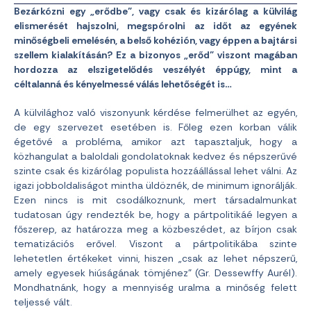
Bezárkózni egy „erődbe”, vagy csak és kizárólag a külvilág
elismerését hajszolni, megspórolni az időt az egyének
minőségbeli emelésén, a belső kohézión, vagy éppen a bajtársi
szellem kialakításán? Ez a bizonyos „erőd” viszont magában
hordozza az elszigetelődés veszélyét éppúgy, mint a
céltalanná és kényelmessé válás lehetőségét is…
A külvilághoz való viszonyunk kérdése felmerülhet az egyén,
de egy szervezet esetében is. Főleg ezen korban válik
égetővé a probléma, amikor azt tapasztaljuk, hogy a
közhangulat a baloldali gondolatoknak kedvez és népszerűvé
szinte csak és kizárólag populista hozzáállással lehet válni. Az
igazi jobboldaliságot mintha üldöznék, de minimum ignorálják.
Ezen nincs is mit csodálkoznunk, mert társadalmunkat
tudatosan úgy rendezték be, hogy a pártpolitikáé legyen a
főszerep, az határozza meg a közbeszédet, az bírjon csak
tematizációs erővel. Viszont a pártpolitikába szinte
lehetetlen értékeket vinni, hiszen „csak az lehet népszerű,
amely egyesek hiúságának tömjénez” (Gr. Dessewffy Aurél).
Mondhatnánk, hogy a mennyiség uralma a minőség felett
teljessé vált.