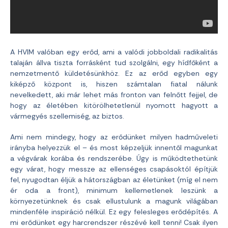
A HVIM valóban egy erőd, ami a valódi jobboldali radikalitás
talaján állva tiszta forrásként tud szolgálni, egy hídfőként a
nemzetmentő küldetésünkhöz. Ez az erőd egyben egy
kiképző központ is, hiszen számtalan fiatal nálunk
nevelkedett, aki már lehet más fronton van felnőtt fejjel, de
hogy az életében kitörölhetetlenül nyomott hagyott a
vármegyés szellemiség, az biztos.
Ami nem mindegy, hogy az erődünket milyen hadműveleti
irányba helyezzük el – és most képzeljük innentől magunkat
a végvárak korába és rendszerébe. Úgy is működtethetünk
egy várat, hogy messze az ellenséges csapásoktól építjük
fel, nyugodtan éljük a hátországban az életünket (míg el nem
ér oda a front), minimum kellemetlenek leszünk a
környezetünknek és csak ellustulunk a magunk világában
mindenféle inspiráció nélkül. Ez egy felesleges erődépítés. A
mi erődünket egy harcrendszer részévé kell tenni! Csak ilyen