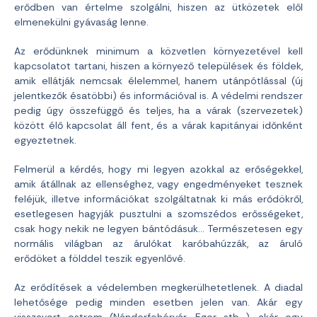
erődben van értelme szolgálni, hiszen az ütközetek elől
elmenekülni gyávaság lenne.
Az erődünknek minimum a közvetlen környezetével kell
kapcsolatot tartani, hiszen a környező települések és földek,
amik ellátják nemcsak élelemmel, hanem utánpótlással (új
jelentkezők ésatöbbi) és információval is. A védelmi rendszer
pedig úgy összefüggő és teljes, ha a várak (szervezetek)
között élő kapcsolat áll fent, és a várak kapitányai időnként
egyeztetnek.
Felmerül a kérdés, hogy mi legyen azokkal az erőségekkel,
amik átállnak az ellenséghez, vagy engedményeket tesznek
feléjük, illetve információkat szolgáltatnak ki más erődökről,
esetlegesen hagyják pusztulni a szomszédos erősségeket,
csak hogy nekik ne legyen bántódásuk… Természetesen egy
normális világban az árulókat karóbahúzzák, az áruló
erődöket a földdel teszik egyenlővé.
Az erődítések a védelemben megkerülhetetlenek. A diadal
lehetősége pedig minden esetben jelen van. Akár egy