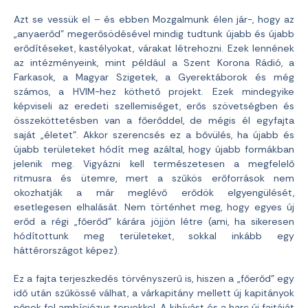
Azt se vessük el – és ebben Mozgalmunk élen jár-, hogy az
„anyaerőd” megerősödésével mindig tudtunk újabb és újabb
erődítéseket, kastélyokat, várakat létrehozni. Ezek lennének
az intézményeink, mint például a Szent Korona Rádió, a
Farkasok, a Magyar Szigetek, a Gyerektáborok és még
számos, a HVIM-hez köthető projekt. Ezek mindegyike
képviseli az eredeti szellemiséget, erős szövetségben és
összeköttetésben van a főerőddel, de mégis él egyfajta
saját „életet”. Akkor szerencsés ez a bővülés, ha újabb és
újabb területeket hódít meg azáltal, hogy újabb formákban
jelenik meg. Vigyázni kell természetesen a megfelelő
ritmusra és ütemre, mert a szűkös erőforrások nem
okozhatják a már meglévő erődök elgyengülését,
esetlegesen elhalását. Nem történhet meg, hogy egyes új
erőd a régi „főerőd” kárára jöjjön létre (ami, ha sikeresen
hódítottunk meg területeket, sokkal inkább egy
háttérországot képez).
Ez a fajta terjeszkedés törvényszerű is, hiszen a „főerőd” egy
idő után szűkössé válhat, a várkapitány mellett új kapitányok
nőnek fel ambíciózus tervekkel. A kihívást és a harc új fajtáját