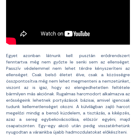
Egyet azonban látnunk kell: pusztán erődrendszert
fenntartva még nem győzte le senki sem az ellenséget.
Passzív védelemmel nem lehet térdre kényszeríteni az
ellenséget. Csak belső életet élve, csak a közösségre
összpontosítva még nem lehet megmenteni a nemzetünket,
viszont az is igaz, hogy ez elengedhetetlen feltétele
bármilyen más akciónak. Rugalmas harcmodort alkalmazva az
erősségeink lehetnek portyázások bázisai, amivel igencsak
tudunk kellemetlenséget okozni. A külvilágban zajló harcot
megelőzi mindig a benső küzdelem, a tisztázás, a kiképzés,
azaz a sereg egybekovácsolása, először egyéni, majd
csapatszinten. Egy-egy akció után pedig visszatérhetünk
nyugodtan a várainkba újabb hadmozdulatokat előkészíteni.