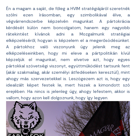
Én a magam a saját, de főleg a HVIM stratégiájáról szeretnék
szólni ezen írásomban, egy szimbolikával élve, a
végvárrendszerbe képzelvén magunkat. A pártokrácia
kérdését külön nem boncolgatom, hanem egy nagyobb
rátekintést kívánok adni a Mozgalmunk stratégiai
elképzeléséről, hogyan is képzelem el a megerősödésünket.
A pártokhoz való viszonyunk úgy jelenik meg az
elképzeléseinkben, hogy mi eleve a pártpolitikán kívül
képzeljük el magunkat, nem elvetve azt, hogy egyes
pártokkal szövetségi viszonyt, együttműködést tartsunk fent
(akár szakmailag, akár személyi átfedéseken keresztül), mint
ahogy más szervezetekkel is. Leszögezem azt is, hogy egy
idealizált képet festek le, mert hiszek a kimondott szó
erejében. Ha nincs is jelenleg úgy, ahogy lefestem, akkor is
vallom, hogy azon kell dolgoznunk, hogy így legyen.