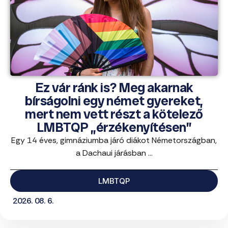
Ez vár ránk is? Meg akarnak
bírságolni egy német gyereket,
mert nem vett részt a kötelező
LMBTQP „érzékenyítésen”
Egy 14 éves, gimnáziumba járó diákot Németországban,
a Dachaui járásban ...
LMBTQP
2026. 08. 6.