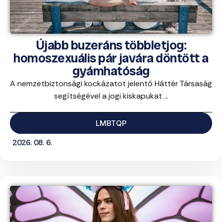
Újabb buzeráns többletjog:
homoszexuális pár javára döntött a
gyámhatóság
A nemzetbiztonsági kockázatot jelentő Háttér Társaság
segítségével a jogi kiskapukat ...
LMBTQP
2026. 08. 6.