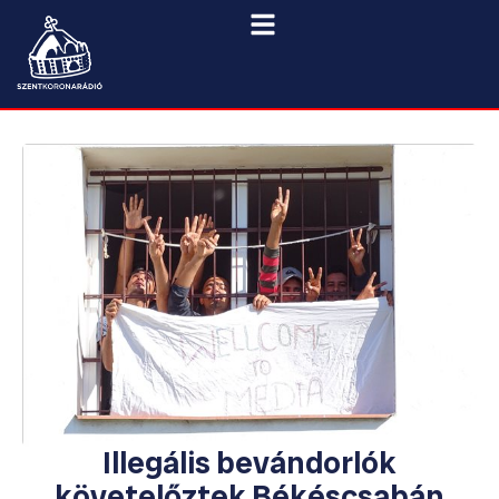
Illegális bevándorlók
követelőztek Békéscsabán