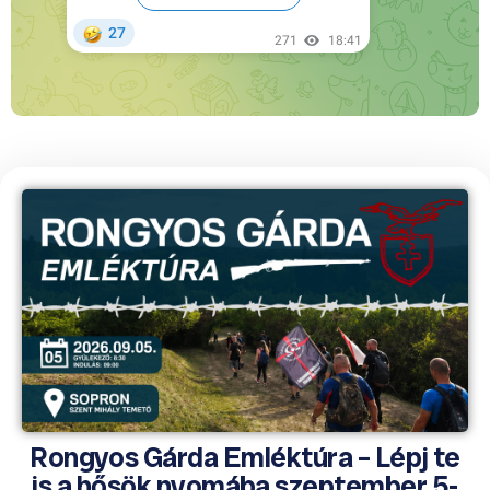
Rongyos Gárda Emléktúra – Lépj te
is a hősök nyomába szeptember 5-