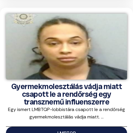
Gyermekmolesztálás vádja miatt
csapott le a rendőrség egy
transznemű influenszerre
Egy ismert LMBTQP-lobbistára csapott le a rendőrség
gyermekmolesztálás vádja miatt. ...