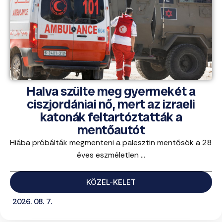
Halva szülte meg gyermekét a
ciszjordániai nő, mert az izraeli
katonák feltartóztatták a
mentőautót
Hiába próbálták megmenteni a palesztin mentősök a 28
éves eszméletlen ...
KÖZEL-KELET
2026. 08. 7.