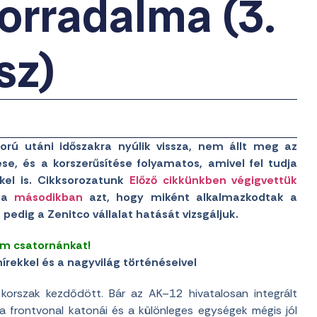
forradalma (3.
sz)
orú utáni időszakra nyúlik vissza, nem állt meg az
dése, és a korszerűsítése folyamatos, amivel fel tudja
kel is. Cikksorozatunk
Előző cikkünkben végigvettük
, a
másodikban
azt, hogy miként alkalmazkodtak a
pedig a Zenitco vállalat hatását vizsgáljuk.
am csatornánkat!
írekkel és a nagyvilág történéseivel
orszak kezdődött. Bár az AK–12 hivatalosan integrált
a frontvonal katonái és a különleges egységek mégis jól