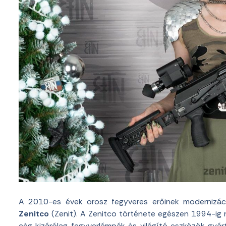
A 2010-es évek orosz fegyveres erőinek modernizác
Zenitco
(Zenit). A Zenitco története egészen 1994-ig 
cég kizárólag fegyverlámpák és világító eszközök gyár