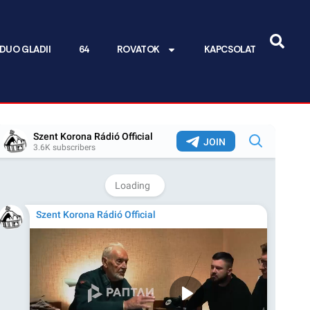
DUO GLADII
64
ROVATOK
KAPCSOLAT