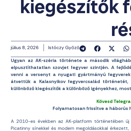
kiegészítők 
ré
július 8, 2026
Istóczy Győző
Ugyan az AK-széria története a második világháb
elpusztíthatatlan szovjet fegyver szintjén. A fejlő
venni a versenyt a nyugati gyártmányú fegyverek
átvettük a Kalasnyikov fegyvercsalád történetét
különböző kiegészítők a különböző igényekhez, most 
Kövesd Telegr
Folyamatosan frissítve a háborús h
A 2010-es években az AK-platform történetében új k
Picatinny sínekkel és modern megoldásokkal érkezett, 