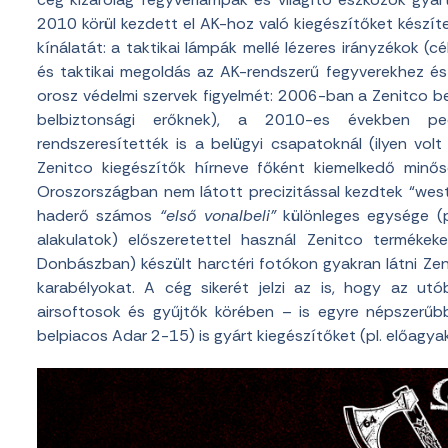
2010 körül kezdett el AK-hoz való kiegészítőket készí
kínálatát: a taktikai lámpák mellé lézeres irányzékok (
és taktikai megoldás az AK-rendszerű fegyverekhez és 
orosz védelmi szervek figyelmét: 2006-ban a Zenitco bes
belbiztonsági erőknek), a 2010-es években ped
rendszeresítették is a belügyi csapatoknál (ilyen vo
Zenitco kiegészítők hírneve főként kiemelkedő min
Oroszországban nem látott precizitással kezdtek “weste
haderő számos
“első vonalbeli”
különleges egysége (p
alakulatok) előszeretettel használ Zenitco termékek
Donbászban) készült harctéri fotókon gyakran látni Ze
karabélyokat. A cég sikerét jelzi az is, hogy az ut
airsoftosok és gyűjtők körében – is egyre népszerű
belpiacos Adar 2-15) is gyárt kiegészítőket (pl. előagya