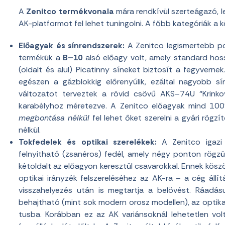
A
Zenitco termékvonala
mára rendkívül szerteágazó, l
AK-platformot fel lehet tuningolni. A főbb kategóriák a 
Előagyak és sínrendszerek:
A Zenitco legismertebb p
termékük a
B–10
alsó előagy volt, amely standard hos
(oldalt és alul) Picatinny síneket biztosít a fegyvern
egészen a gázblokkig előrenyúlik, ezáltal nagyobb sí
változatot terveztek a rövid csövű AKS–74U “Krink
karabélyhoz méretezve. A Zenitco előagyak mind 100
megbontása nélkül
fel lehet őket szerelni a gyári rögz
nélkül.
Tokfedelek és optikai szerelékek:
A Zenitco igaz
felnyitható (zsanéros) fedél, amely négy ponton rögzül
kétoldalt az előagyon keresztül csavarokkal. Ennek kös
optikai irányzék felszereléséhez az AK-ra – a cég állít
visszahelyezés után is megtartja a belövést. Ráadás
behajtható (mint sok modern orosz modellen), az optika
tusba. Korábban ez az AK variánsoknál lehetetlen vol