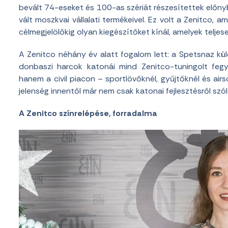
bevált 74-eseket és 100-as szériát részesítettek előnybe
vált moszkvai vállalati termékeivel. Ez volt a Zenitco, 
célmegjelölőkig olyan kiegészítőket kínál, amelyek teljes
A Zenitco néhány év alatt fogalom lett: a Spetsnaz külön
donbaszi harcok katonái mind Zenitco-tuningolt fegy
hanem a civil piacon – sportlövőknél, gyűjtőknél és ai
jelenség innentől már nem csak katonai fejlesztésről szólt,
A
Zenitco színrelépése, forradalma