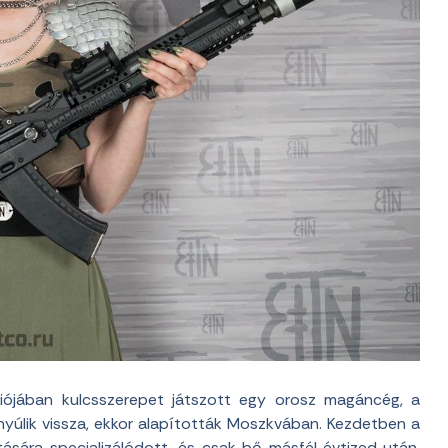
iójában kulcsszerepet játszott egy orosz magáncég, a
nyúlik vissza, ekkor alapították Moszkvában. Kezdetben a
tására specializálódott, és csak bő másfél évtized után,