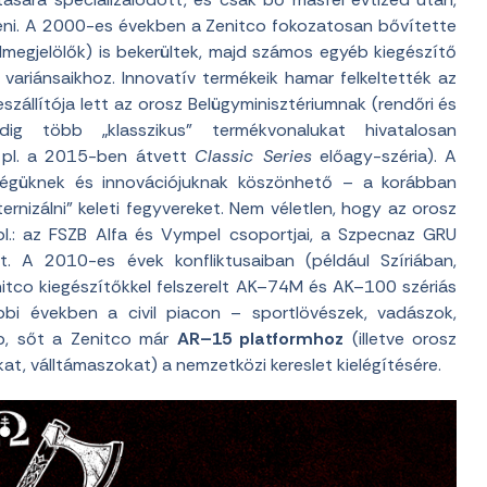
teni. A 2000-es években a Zenitco fokozatosan bővítette
célmegjelölők) is bekerültek, majd számos egyéb kiegészítő
variánsaikhoz. Innovatív termékeik hamar felkeltették az
zállítója lett az orosz Belügyminisztériumnak (rendőri és
ig több „klasszikus” termékvonalukat hivatalosan
lt pl. a 2015-ben átvett
Classic Series
előagy-széria). A
őségüknek és innovációjuknak köszönhető – a korábban
rnizálni” keleti fegyvereket. Nem véletlen, hogy az orosz
l.: az FSZB Alfa és Vympel csoportjai, a Szpecnaz GRU
et. A 2010-es évek konfliktusaiban (például Szíriában,
nitco kiegészítőkkel felszerelt AK–74M és AK–100 szériás
óbbi években a civil piacon – sportlövészek, vadászok,
bb, sőt a Zenitco már
AR–15 platformhoz
(illetve orosz
kat, válltámaszokat) a nemzetközi kereslet kielégítésére.