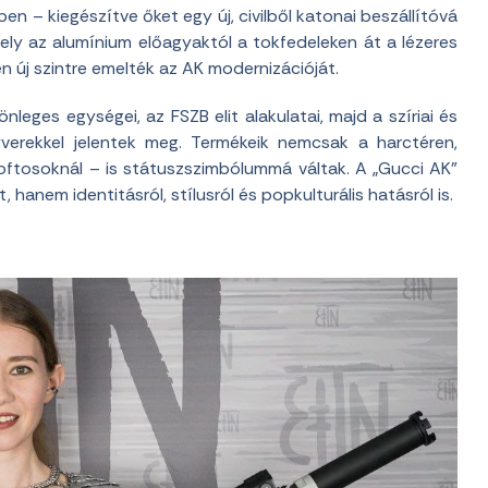
n – kiegészítve őket egy új, civilből katonai beszállítóvá
amely az alumínium előagyaktól a tokfedeleken át a lézeres
en új szintre emelték az AK modernizációját.
leges egységei, az FSZB elit alakulatai, majd a szíriai és
verekkel jelentek meg. Termékeik nemcsak a harctéren,
rsoftosoknál – is státuszszimbólummá váltak. A „Gucci AK”
 hanem identitásról, stílusról és popkulturális hatásról is.