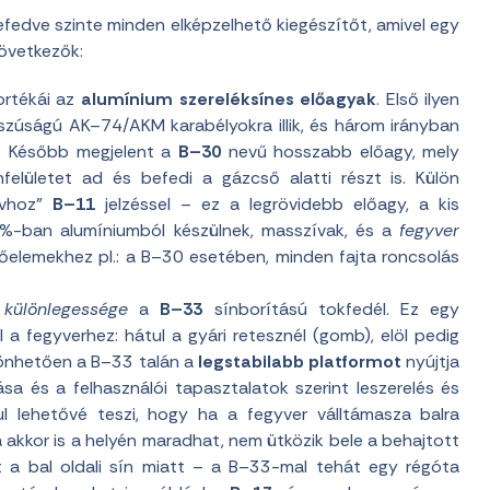
efedve szinte minden elképzelhető kiegészítőt, amivel egy
következők:
ortékái az
alumínium szereléksínes előagyak
. Első ilyen
szúságú AK–74/AKM karabélyokra illik, és három irányban
ek. Később megjelent a
B–30
nevű hosszabb előagy, mely
nfelületet ad és befedi a gázcső alatti részt is. Külön
ovhoz”
B–11
jelzéssel – ez a legrövidebb előagy, a kis
%-ban alumíniumból készülnek, masszívak, és a
fegyver
ítőelemekhez pl.: a B–30 esetében, minden fajta roncsolás
i
különlegessége
a
B–33
sínborítású tokfedél. Ez egy
 a fegyverhez: hátul a gyári retesznél (gomb), elöl pedig
zönhetően a B–33 talán a
legstabilabb platformot
nyújtja
ása és a felhasználói tapasztalatok szerint leszerelés és
ul lehetővé teszi, hogy ha a fegyver válltámasza balra
 akkor is a helyén maradhat, nem ütközik bele a behajtott
t a bal oldali sín miatt – a B–33-mal tehát egy régóta