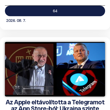
64
2026. 08. 7.
Az Apple eltávolította a Telegramot
az App Store-ból; Ukrajna szinte