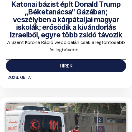
Katonai bázist épít Donald Trump
„Béketanácsa” Gázában;
veszélyben a kárpátaljai magyar
iskolák; erősödik a kivándorlás
Izraelből, egyre több zsidó távozik
A Szent Korona Rádió weboldalán csak a legfontosabb
és legbővebb ...
HÍREK
2026. 08. 7.