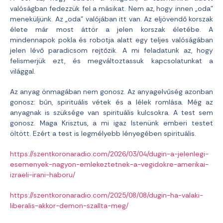
valóságban fedezzük fel a másikat. Nem az, hogy innen „oda”
meneküljünk. Az „oda” valójában itt van. Az eljövendő korszak
élete már most áttör a jelen korszak életébe. A
mindennapok pokla és robotja alatt egy teljes valóságában
jelen lévő paradicsom rejtőzik. A mi feladatunk az, hogy
felismerjük ezt, és megváltoztassuk kapcsolatunkat a
világgal.
Az anyag önmagában nem gonosz. Az anyagelvűség azonban
gonosz: bűn, spirituális vétek és a lélek romlása. Még az
anyagnak is szüksége van spirituális kulcsokra. A test sem
gonosz. Maga Krisztus, a mi igaz Istenünk emberi testet
öltött. Ezért a test is legmélyebb lényegében spirituális.
https://szentkoronaradio.com/2026/03/04/dugin-a-jelenlegi-
esemenyek-nagyon-emlekeztetnek-a-vegidokre-amerikai-
izraeli-irani-haboru/
https://szentkoronaradio.com/2025/08/08/dugin-ha-valaki-
liberalis-akkor-demon-szallta-meg/