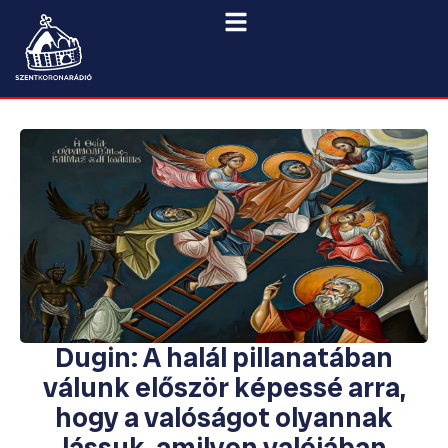
Dugin: A halál pillanatában
válunk először képessé arra,
hogy a valóságot olyannak
lássuk, amilyen valójában