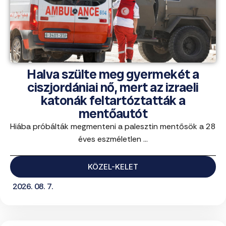
Halva szülte meg gyermekét a
ciszjordániai nő, mert az izraeli
katonák feltartóztatták a
mentőautót
Hiába próbálták megmenteni a palesztin mentősök a 28
éves eszméletlen ...
KÖZEL-KELET
2026. 08. 7.