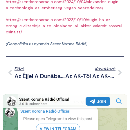
https://szentkoronaradio.com/2024/10/04/alexander-dugin-
a-technologia-az-emberiseg-vegso-veszedelme/
https://szentkoronaradio.com/2023/10/10/dugin-ha-az-
ordog-civilizacioja-a-te-oldaladon-all-akkor-valamit-rosszul-
csinalsz/
(Geopolitika.ru nyomán Szent Korona Rádió)
Előző
Következő
Az Éjjel A Dunába Dobálták A Magyar Zászlókat; Államilag Támogatott Gyilkosság Áldozata Lett Egy Gyermek Hollandiában; Vallásgyalázó Előadást Tartott Hodász – Telegram Posztjaink (2026.06.25.)
Az AK-Tól Az AK-Gucci-Ig – Az Idők Szavai (2.Rész)