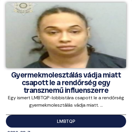
Gyermekmolesztálás vádja miatt
csapott le a rendőrség egy
transznemű influenszerre
Egy ismert LMBTQP-lobbistára csapott le a rendőrség
gyermekmolesztálás vádja miatt. ...
LMBTQP