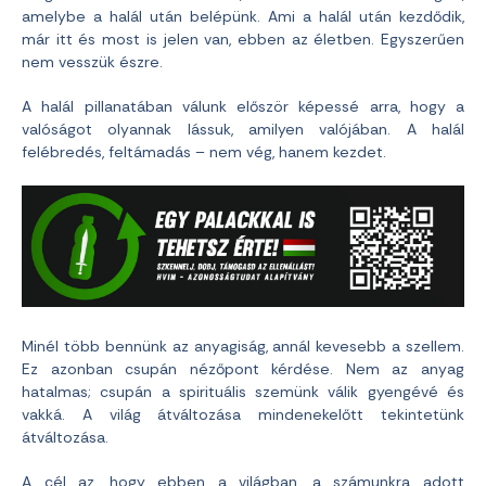
amelybe a halál után belépünk. Ami a halál után kezdődik,
már itt és most is jelen van, ebben az életben. Egyszerűen
nem vesszük észre.
A halál pillanatában válunk először képessé arra, hogy a
valóságot olyannak lássuk, amilyen valójában. A halál
felébredés, feltámadás – nem vég, hanem kezdet.
Minél több bennünk az anyagiság, annál kevesebb a szellem.
Ez azonban csupán nézőpont kérdése. Nem az anyag
hatalmas; csupán a spirituális szemünk válik gyengévé és
vakká. A világ átváltozása mindenekelőtt tekintetünk
átváltozása.
A cél az, hogy ebben a világban, a számunkra adott