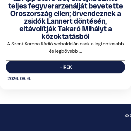
teljes fegyverarzenálját bevetette
Oroszország ellen; örvendeznek a
zsidók Lannert döntésén,
eltávolítják Takaró Mihályt a
közoktatásból
A Szent Korona Rádió weboldalán csak a legfontosabb
és legbővebb ...
HÍREK
2026. 08. 6.
© 