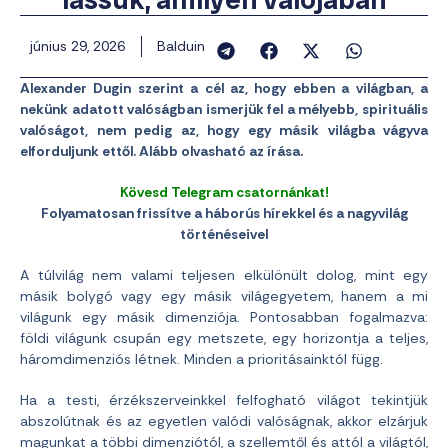
június 29, 2026
Balduin
Alexander Dugin szerint a cél az, hogy ebben a világban, a
nekünk adatott valóságban ismerjük fel a mélyebb, spirituális
valóságot, nem pedig az, hogy egy másik világba vágyva
elforduljunk ettől. Alább olvasható az írása.
Kövesd Telegram csatornánkat!
Folyamatosan frissítve a háborús hírekkel és a nagyvilág
történéseivel
A túlvilág nem valami teljesen elkülönült dolog, mint egy
másik bolygó vagy egy másik világegyetem, hanem a mi
világunk egy másik dimenziója. Pontosabban fogalmazva:
földi világunk csupán egy metszete, egy horizontja a teljes,
háromdimenziós létnek. Minden a prioritásainktól függ.
Ha a testi, érzékszerveinkkel felfogható világot tekintjük
abszolútnak és az egyetlen valódi valóságnak, akkor elzárjuk
magunkat a többi dimenziótól, a szellemtől és attól a világtól,