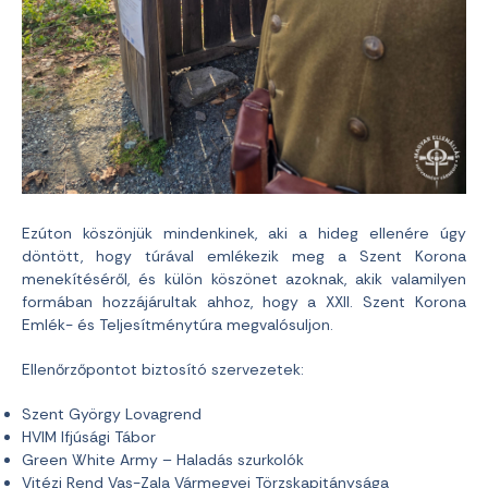
Ezúton köszönjük mindenkinek, aki a hideg ellenére úgy
döntött, hogy túrával emlékezik meg a Szent Korona
menekítéséről, és külön köszönet azoknak, akik valamilyen
formában hozzájárultak ahhoz, hogy a XXII. Szent Korona
Emlék- és Teljesítménytúra megvalósuljon.
Ellenőrzőpontot biztosító szervezetek:
Szent György Lovagrend
HVIM Ifjúsági Tábor
Green White Army – Haladás szurkolók
Vitézi Rend Vas-Zala Vármegyei Törzskapitánysága