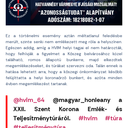
Ez a történelmi esemény aztán méltatlanul feledésbe
merült, szinte senki nem emlékezett meg róla a helyszínen.
Egészen addig, amíg a HVIM helyi tagjai el nem határozták,
hogy felhívják a figyelmet a Kőszeg belvárosához közel
található, romos állapotú bunkerre, majd elkezdtek
megemlékezéseket, és túrákat szervezni oda. Talán ennek is
hatása lehetett arra, hogy a kőszegi önkormányzat később
felújíttatta a helyi koronaőrző bunkert, és azóta minden
évben megemlékezést tartanak.
@hvim_64
@magyar_honleany a
XXII. Szent Korona Emlék- és
Teljesítménytúráról.
#hvim
#túra
#teljesítménytúra