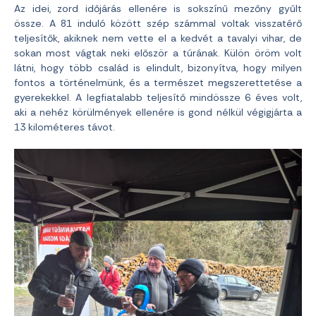
Az idei, zord időjárás ellenére is sokszínű mezőny gyűlt
össze. A 81 induló között szép számmal voltak visszatérő
teljesítők, akiknek nem vette el a kedvét a tavalyi vihar, de
sokan most vágtak neki először a túrának. Külön öröm volt
látni, hogy több család is elindult, bizonyítva, hogy milyen
fontos a történelmünk, és a természet megszerettetése a
gyerekekkel. A legfiatalabb teljesítő mindössze 6 éves volt,
aki a nehéz körülmények ellenére is gond nélkül végigjárta a
13 kilométeres távot.