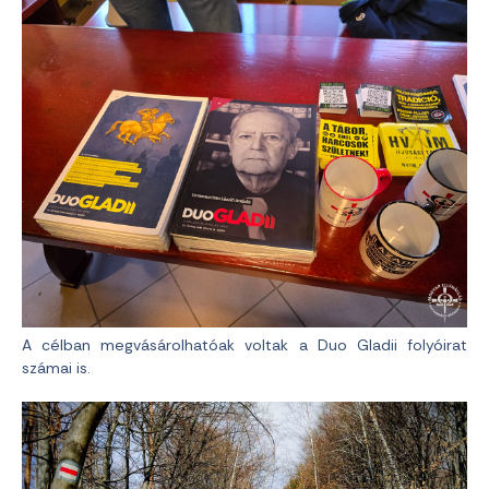
A célban megvásárolhatóak voltak a Duo Gladii folyóirat
számai is.