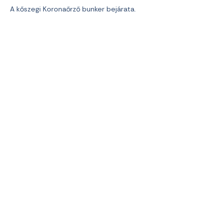
A kőszegi Koronaőrző bunker bejárata.