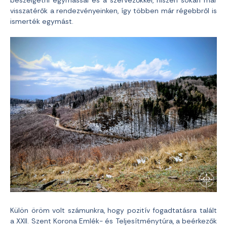
beszélgetni egymással és a szervezőkkel, hiszen sokan már
visszatérők a rendezvényeinken, így többen már régebbről is
ismerték egymást.
Külön öröm volt számunkra, hogy pozitív fogadtatásra talált
a XXII. Szent Korona Emlék- és Teljesítménytúra, a beérkezők