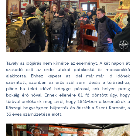
Tavaly az időjárás nem kímélte az eseményt. A két napon át
szakadó eső az erdei utakat patakokká és mocsarakká
alakította. Ehhez képest az idei már-már jó időnek
számított, azonban az erős szél sem ideális a túrázáshoz,
pláne ha telet idéző hideggel párosul, sok helyen pedig
bokáig érő hóval. Ennek ellenére 81 fő döntött úgy, hogy
túrával emlékezik meg arról, hogy 1945-ben a koronaőrök a
Kőszegi-hegységben bújtatták és őrizték a Szent Koronát, a
33 éves száműzetése előtt.