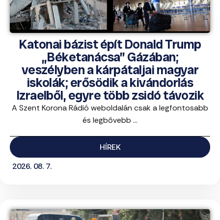
Katonai bázist épít Donald Trump
„Béketanácsa” Gázában;
veszélyben a kárpátaljai magyar
iskolák; erősödik a kivándorlás
Izraelből, egyre több zsidó távozik
A Szent Korona Rádió weboldalán csak a legfontosabb
és legbővebb ...
HÍREK
2026. 08. 7.