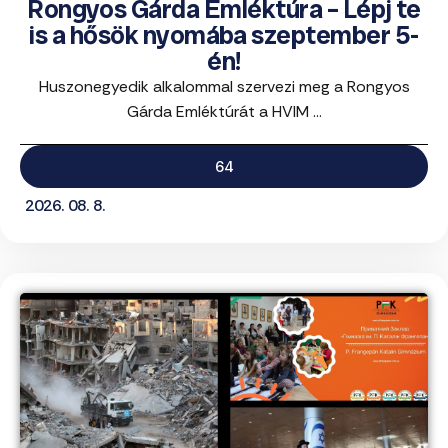
Rongyos Gárda Emléktúra – Lépj te
is a hősök nyomába szeptember 5-
én!
Huszonegyedik alkalommal szervezi meg a Rongyos
Gárda Emléktúrát a HVIM ...
64
2026. 08. 8.