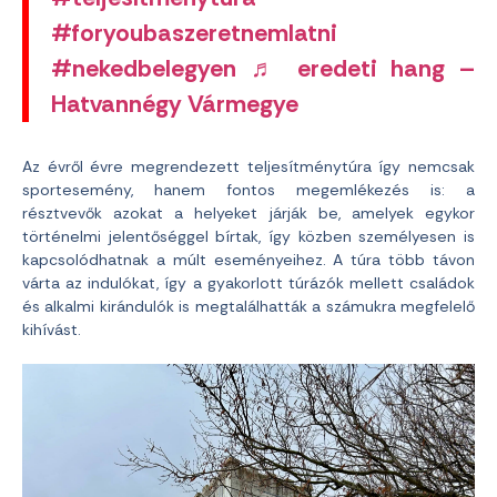
#foryoubaszeretnemlatni
#nekedbelegyen
♬ eredeti hang –
Hatvannégy Vármegye
Az évről évre megrendezett teljesítménytúra így nemcsak
sportesemény, hanem fontos megemlékezés is: a
résztvevők azokat a helyeket járják be, amelyek egykor
történelmi jelentőséggel bírtak, így közben személyesen is
kapcsolódhatnak a múlt eseményeihez. A túra több távon
várta az indulókat, így a gyakorlott túrázók mellett családok
és alkalmi kirándulók is megtalálhatták a számukra megfelelő
kihívást.