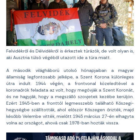
Felvidékről és Délvidékről is érkeztek túrázók, de volt olyan is,
aki Ausztria túlsó végéből utazott ide a túra miatt.
A második világháború utolsó hónapjaiban a magyar
államiság legfontosabb jelképe, a Szent Korona különleges
útra indult. 1944 végén, a frontvonal közeledtével a
koronaőrök feladata az volt, hogy megóvják a Szent Koronát,
és ne hagyják, hogy a megszálló szovjetek kezébe kerüljön.
Ezért 1945-ben a fronttól legmesszebb található Kőszegi-
hegységbe szállították, ahol először Kőszegen őrizték, majd
később Velembe vitték, mielőtt 1945 március 27-én elhagyta
volna az országot, ahová csak 1978-ban hozták vissza.