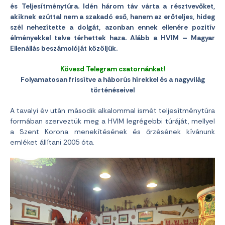
és Teljesítménytúra. Idén három táv várta a résztvevőket,
akiknek ezúttal nem a szakadó eső, hanem az erőteljes, hideg
szél nehezítette a dolgát, azonban ennek ellenére pozitív
élményekkel telve térhettek haza. Alább a HVIM
–
Magyar
Ellenállás beszámolóját közöljük.
Kövesd Telegram csatornánkat!
Folyamatosan frissítve a háborús hírekkel és a nagyvilág
történéseivel
A tavalyi év után második alkalommal ismét teljesítménytúra
formában szerveztük meg a HVIM legrégebbi túráját, mellyel
a Szent Korona menekítésének és őrzésének kívánunk
emléket állítani 2005 óta.