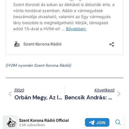
(HVIM nyomán Szent Korona Rádió)
Előző
Következő
Orbán Megy, Az Izraeli Befolyás Marad – Magyar Péter Meghívta Netanjahut Az ’56-Os Megemlékezés Napjára
Bencsik András: A Fideszes Közvélemény-Kutatók Az Orránál Fogva Vezették Orbán Viktort