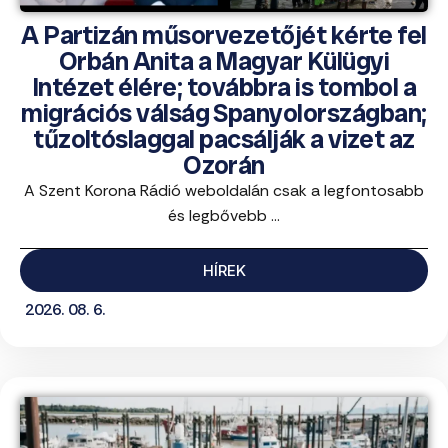
A Partizán műsorvezetőjét kérte fel
Orbán Anita a Magyar Külügyi
Intézet élére; továbbra is tombol a
migrációs válság Spanyolországban;
tűzoltóslaggal pacsálják a vizet az
Ozorán
A Szent Korona Rádió weboldalán csak a legfontosabb
és legbővebb ...
HÍREK
2026. 08. 6.