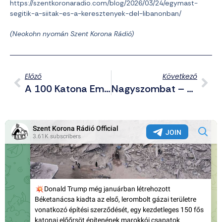
https://szentkoronaradio.com/blog/2026/03/24/egymast-
segitik-a-siitak-es-a-keresztenyek-del-libanonban/
(Neokohn nyomán Szent Korona Rádió)
Előző
Következő
A 100 Katona Emléktúra Mára Már Esztergom Történetének A Része
Nagyszombat – Krisztus A Sírban Pihen, A Halottak Nagy Birodalmában Csend Van