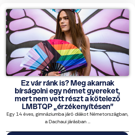
Ez vár ránk is? Meg akarnak
bírságolni egy német gyereket,
mert nem vett részt a kötelező
LMBTQP „érzékenyítésen”
Egy 14 éves, gimnáziumba járó diákot Németországban,
a Dachaui járásban ...