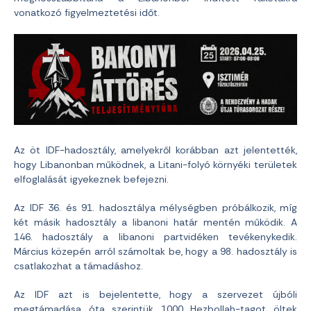
vonatkozó figyelmeztetési időt.
Az öt IDF-hadosztály, amelyekről korábban azt jelentették,
hogy Libanonban működnek, a Litani-folyó környéki területek
elfoglalását igyekeznek befejezni.
Az IDF 36. és 91. hadosztálya mélységben próbálkozik, míg
két másik hadosztály a libanoni határ mentén működik. A
146. hadosztály a libanoni partvidéken tevékenykedik.
Március közepén arról számoltak be, hogy a 98. hadosztály is
csatlakozhat a támadáshoz.
Az IDF azt is bejelentette, hogy a szervezet újbóli
megtámadása óta szerintük 1000 Hezbollah-tagot öltek