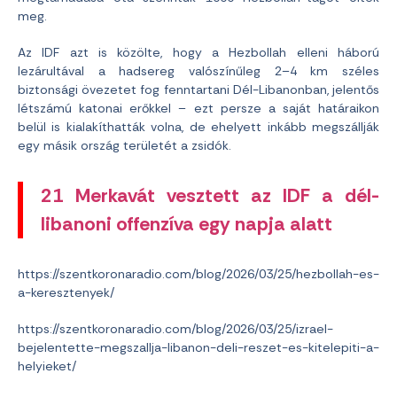
meg.
Az IDF azt is közölte, hogy a Hezbollah elleni háború
lezárultával a hadsereg valószínűleg 2–4 km széles
biztonsági övezetet fog fenntartani Dél-Libanonban, jelentős
létszámú katonai erőkkel – ezt persze a saját határaikon
belül is kialakíthatták volna, de ehelyett inkább megszállják
egy másik ország területét a zsidók.
21 Merkavát vesztett az IDF a dél-
libanoni offenzíva egy napja alatt
https://szentkoronaradio.com/blog/2026/03/25/hezbollah-es-
a-keresztenyek/
https://szentkoronaradio.com/blog/2026/03/25/izrael-
bejelentette-megszallja-libanon-deli-reszet-es-kitelepiti-a-
helyieket/