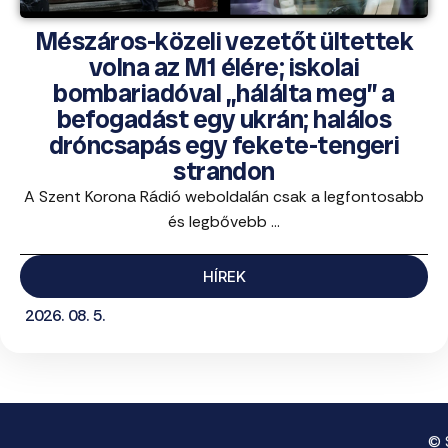
Mészáros-közeli vezetőt ültettek
volna az M1 élére; iskolai
bombariadóval „hálálta meg” a
befogadást egy ukrán; halálos
dróncsapás egy fekete-tengeri
strandon
A Szent Korona Rádió weboldalán csak a legfontosabb
és legbővebb ...
HÍREK
2026. 08. 5.
© 