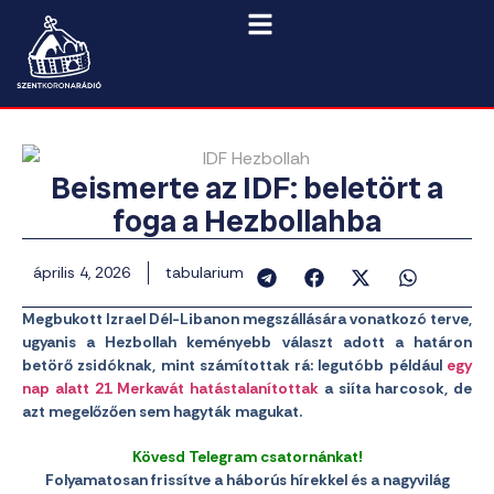
Beismerte az IDF: beletört a
foga a Hezbollahba
április 4, 2026
tabularium
Megbukott Izrael Dél-Libanon megszállására vonatkozó terve,
ugyanis a Hezbollah keményebb választ adott a határon
betörő zsidóknak, mint számítottak rá: legutóbb például
egy
nap alatt 21 Merkavát hatástalanítottak
a siíta harcosok, de
azt megelőzően sem hagyták magukat.
Kövesd Telegram csatornánkat!
Folyamatosan frissítve a háborús hírekkel és a nagyvilág