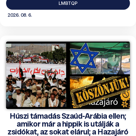
LMBTQP
2026. 08. 6.
Húszi támadás Szaúd-Arábia ellen;
amikor már a hippik is utálják a
zsidókat, az sokat elárul; a Hazajáró