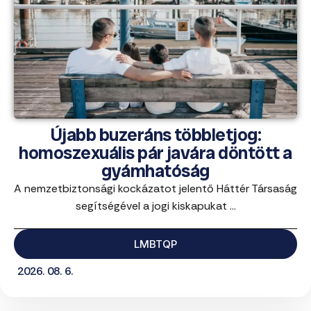
Újabb buzeráns többletjog:
homoszexuális pár javára döntött a
gyámhatóság
A nemzetbiztonsági kockázatot jelentő Háttér Társaság
segítségével a jogi kiskapukat ...
LMBTQP
2026. 08. 6.