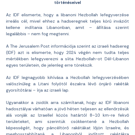
történéseivel
Az IDF elismerte, hogy a libanoni Hezbollah lefegyverzése
irreális cél, mivel ehhez a hadseregnek teljes körű inváziót
kellene indítania Libanonban, amit – állítása szerint
legalábbis – nem fog megtenni.
A The Jerusalem Post információja szerint az izraeli hadsereg
(IDF) azt is elismerte, hogy 2024 végén nem tudta teljes
mértékben lefegyverezni a síita Hezbollah-ot Dél-Libanon
egyes területein, de jelenleg erre törekszik.
Az IDF legnagyobb kihívása a Hezbollah lefegyverzésében
valószínűleg a Litani folyótól északra lévő önjáró rakéták
gyorsítótárai – írja az izraeli lap.
Ugyanakkor a zsidók arra számítanak, hogy az IDF libanoni
hadosztályai várhatóan a jövő héten teljesen az ellenőrzésük
alá vonják az Izraellel közös határtól 8–10 km-re fekvő
területeket, ami szerintük csökkentené a Hezbollah
képességét, hogy páncéltörő rakétákat lőjön Izraelre, és
meghosszabbítaná a Libanonból indított rakétákra