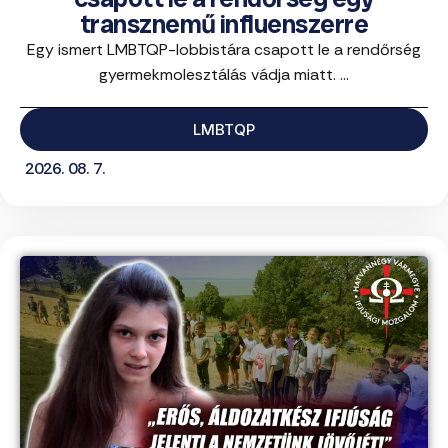
transznemű influenszerre
Egy ismert LMBTQP-lobbistára csapott le a rendőrség
gyermekmolesztálás vádja miatt. ...
LMBTQP
2026. 08. 7.