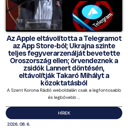
Az Apple eltávolította a Telegramot
az App Store-ból; Ukrajna szinte
teljes fegyverarzenálját bevetette
Oroszország ellen; örvendeznek a
zsidók Lannert döntésén,
eltávolítják Takaró Mihályt a
közoktatásból
A Szent Korona Rádió weboldalán csak a legfontosabb
és legbővebb ...
HÍREK
2026. 08. 6.