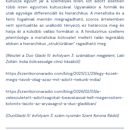
kultusza együtt jár a személyes Isten, sőt adott esetben
több isten együttes kultuszával. Ugyanakkor a formák és
utak egysége differenciált és hierarchikus. A metafizika és a
fenti fogalmak mentén megragadható, szoros értelemben
vett spiritualitás az uralkodó tényező, ez határozza meg és
hatja át a külsőbb vallási formákat is. A hinduizmus szellemi
jelentősége a metafizikai bölcselet mellett talán leginkább
ebben a hierarchikus „struktúrában” ragadható meg.
(Részlet a Duo Gladii IV. évfolyam 3. számában megjelent, Laki
Zoltán: India bölcsessége című írásából)
https://szentkoronaradio.com/blog/2025/11/29/egy-kozeli-
megis-tavoli-vilag-azaz-mit-adott-nekunk-india/
https://szentkoronaradio.com/blog/2026/02/03/a-
veleszuletett-adottsagokat-beavatassal-kell-megerositeni-
kolonits-laszlo-az-aryasagrol-a-duo-gladiiban/
(DuoGladii IV. évfolyam 3. szám nyomán Szent Korona Rádió)