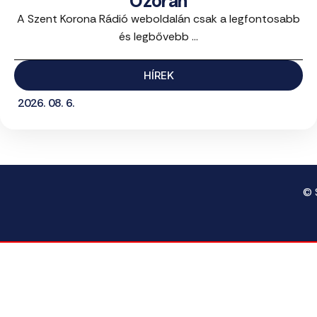
Ozorán
A Szent Korona Rádió weboldalán csak a legfontosabb
és legbővebb ...
HÍREK
2026. 08. 6.
© 