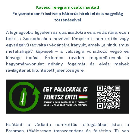
Kövesd Telegram csatornánkat!
Folyamatosan frissítve a háborús hírekkel és a nagyvilág
történéseivel
A legnagyobb figyelem az upanisadokra és a védántára, ezen
belül a Sankarácsárja nevével fémjelzett nemkettős vagy
egységelvű (advaita) védántára irányult, amely „a hinduizmus
metafizikáját” képviseli – a valóságra vonatkozó végső és
lényegi tudást. Érdemes röviden megemlítenünk a
hagyományvonulat néhány fogalmát és elvét, melyek
rávilágítanak kitüntetett jelentőségére.
Elsőként, a védánta nemkettős felfogásában Isten, a
Brahman, tökéletesen transzcendens és feltétlen. Túl van