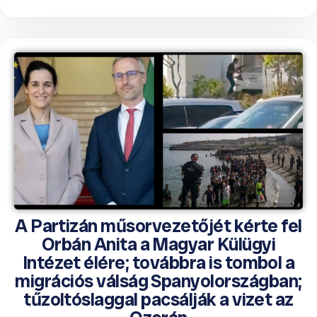
A Partizán műsorvezetőjét kérte fel
Orbán Anita a Magyar Külügyi
Intézet élére; továbbra is tombol a
migrációs válság Spanyolországban;
tűzoltóslaggal pacsálják a vizet az