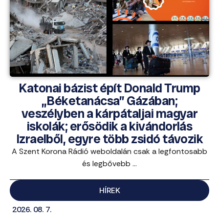
Katonai bázist épít Donald Trump
„Béketanácsa” Gázában;
veszélyben a kárpátaljai magyar
iskolák; erősödik a kivándorlás
Izraelből, egyre több zsidó távozik
A Szent Korona Rádió weboldalán csak a legfontosabb
és legbővebb ...
HÍREK
2026. 08. 7.