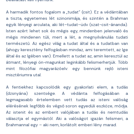
A harmadik fontos fogalom a „tudat” (csit). Ez a védántában
a tiszta, egyetemes lét szinonimája, és szintén a Brahman
egyik lényegi arculata, aki lét–tudat–üdv (szat-csit-ánanda).
Isten azért lehet sok és mégis egy, mindenben jelenvaló és
mégis mindenen túli, mert a lét, a megnyilvánulás tudati
természetű. Az egész világ a tudat által és a tudatban van
(ahogy keresztény felfogásban mindaz, ami teremtett, az Ige
által és az Igében van). Emellett a tudat az, amin keresztül az
átmant, lényegi ön-magunkat leginkább felismerhetjük. Több
mint filozófiai magyarázóelv: egy bennünk rejlő isteni
misztériumra utal.
A fentiekhez kapcsolódik egy gyakorlati elem, a tudás
(dzsnyána) szentsége. A védánta felfogásában a
legmagasabb értelemben vett tudás az isteni valóság
elérésének legfőbb és végső soron egyedüli eszköze, módja.
Az istenit és az emberit valójában a tudás és nemtudás
választja el egymástól. Aki a valóságot igazán felismeri, a
Brahmannal egy – aki nem, korlátolt emberi lény marad.