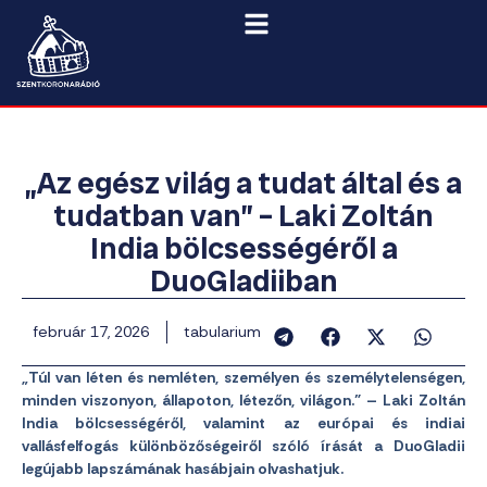
„Az egész világ a tudat által és a
tudatban van” – Laki Zoltán
India bölcsességéről a
DuoGladiiban
február 17, 2026
tabularium
„Túl van léten és nemléten, személyen és személytelenségen,
minden viszonyon, állapoton, létezőn, világon.” – Laki Zoltán
India bölcsességéről, valamint az európai és indiai
vallásfelfogás különbözőségeiről szóló írását a DuoGladii
legújabb lapszámának hasábjain olvashatjuk.