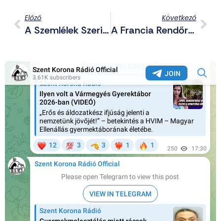
Előző
Következő
A Szemlélek Szerint Csak A Liberális Püspökök Politizálhatnak
A Francia Rendőrség Letartóztatta Quentin Feltételezett Gyilkosait