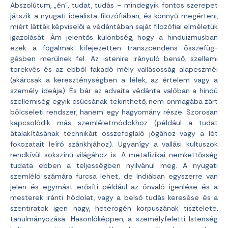
Abszolútum, „én”, tudat, tudás – mindegyik fontos szerepet
játszik a nyugati idealista filozófiában, és könnyű megérteni,
miért látták képviselői a védántában saját filozófiai elméletük
igazolását. Ám jelentős különbség, hogy a hinduizmusban
ezek a fogalmak kifejezetten transzcendens összefüg­
gésben merülnek fel. Az istenire irányuló benső, szellemi
törekvés és az ebből fakadó mély vallá­sosság alapeszméi
(akárcsak a kereszténységben a lélek, az értelem vagy a
személy ideája). És bár az advaita védánta valóban a hindú
szellemiség egyik csúcsának tekinthető, nem önmagába zárt
bölcseleti rendszer, hanem egy hagyomány része. Szorosan
kapcsolódik más szemléletmódokhoz (például a tudat
átalakításának technikáit összefoglaló jógához vagy a lét
fokozatait leíró szánkhjához). Ugyanígy a vallási kultuszok
rendkívül sokszínű világához is. A metafizikai nemkettősség
tudata ebben a teljességben nyilvánul meg. A nyugati
szemlélő számára furcsa lehet, de Indiában egyszerre van
jelen és egymást erősíti például az önvaló igenlése és a
mesterek iránti hódolat, vagy a belső tudás keresése és a
szentiratok igen nagy, heterogén korpu­szának tisztelete,
tanulmányozása. Hasonlóképpen, a személyfeletti Istenség