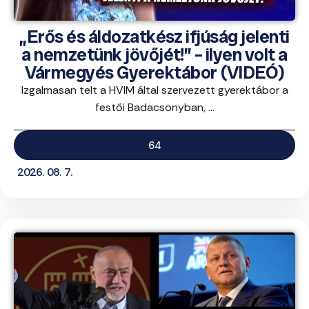
„Erős és áldozatkész ifjúság jelenti
a nemzetünk jövőjét!” – ilyen volt a
Vármegyés Gyerektábor (VIDEÓ)
Izgalmasan telt a HVIM által szervezett gyerektábor a
festői Badacsonyban, ...
64
2026. 08. 7.