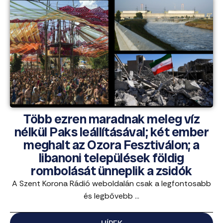
Több ezren maradnak meleg víz
nélkül Paks leállításával; két ember
meghalt az Ozora Fesztiválon; a
libanoni települések földig
rombolását ünneplik a zsidók
A Szent Korona Rádió weboldalán csak a legfontosabb
és legbővebb ...