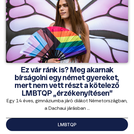
Ez vár ránk is? Meg akarnak
bírságolni egy német gyereket,
mert nem vett részt a kötelező
LMBTQP „érzékenyítésen”
Egy 14 éves, gimnáziumba járó diákot Németországban,
a Dachaui járásban ...
LMBTQP