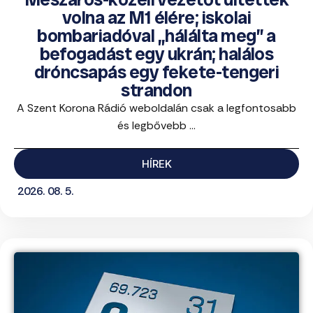
volna az M1 élére; iskolai
bombariadóval „hálálta meg” a
befogadást egy ukrán; halálos
dróncsapás egy fekete-tengeri
strandon
A Szent Korona Rádió weboldalán csak a legfontosabb
és legbővebb ...
HÍREK
2026. 08. 5.