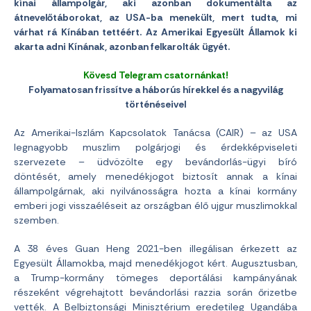
kínai állampolgár, aki azonban dokumentálta az
átnevelőtáborokat, az USA-ba menekült, mert tudta, mi
várhat rá Kínában tettéért. Az Amerikai Egyesült Államok ki
akarta adni Kínának, azonban felkarolták ügyét.
Kövesd Telegram csatornánkat!
Folyamatosan frissítve a háborús hírekkel és a nagyvilág
történéseivel
Az Amerikai-Iszlám Kapcsolatok Tanácsa (CAIR) – az USA
legnagyobb muszlim polgárjogi és érdekképviseleti
szervezete – üdvözölte egy bevándorlás-ügyi bíró
döntését, amely menedékjogot biztosít annak a kínai
állampolgárnak, aki nyilvánosságra hozta a kínai kormány
emberi jogi visszaéléseit az országban élő ujgur muszlimokkal
szemben.
A 38 éves Guan Heng 2021-ben illegálisan érkezett az
Egyesült Államokba, majd menedékjogot kért. Augusztusban,
a Trump-kormány tömeges deportálási kampányának
részeként végrehajtott bevándorlási razzia során őrizetbe
vették. A Belbiztonsági Minisztérium eredetileg Ugandába