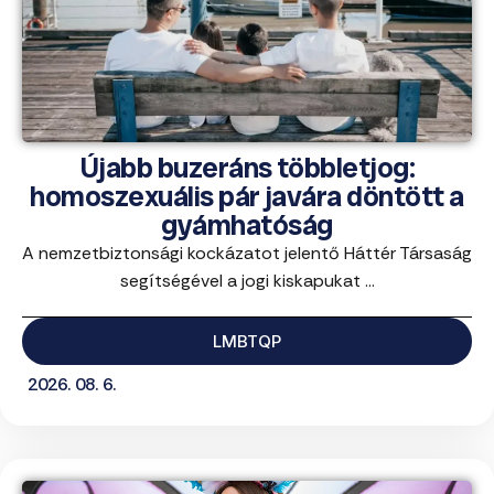
Újabb buzeráns többletjog:
homoszexuális pár javára döntött a
gyámhatóság
A nemzetbiztonsági kockázatot jelentő Háttér Társaság
segítségével a jogi kiskapukat ...
LMBTQP
2026. 08. 6.