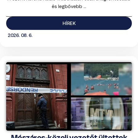
és legbővebb ...
HÍREK
2026. 08. 6.
Mészáros-közeli vezetőt ültettek