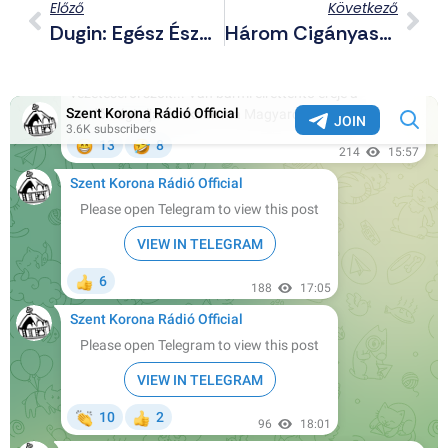
Előző
Következő
Dugin: Egész Észak-Amerika Egy Hatalmas Epstein-Sziget
Három Cigányasszony Megtépett És Összevert Egy Anyukát Az Óvodában