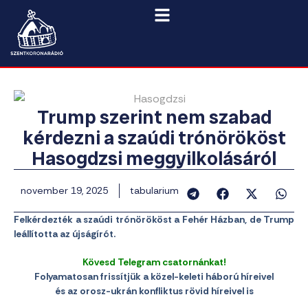
Trump szerint nem szabad
kérdezni a szaúdi trónörököst
Hasogdzsi meggyilkolásáról
november 19, 2025
tabularium
Felkérdezték a szaúdi trónörököst a Fehér Házban, de Trump
leállította az újságírót.
Kövesd Telegram csatornánkat!
Folyamatosan frissítjük a közel-keleti háború híreivel
és az orosz-ukrán konfliktus rövid híreivel is