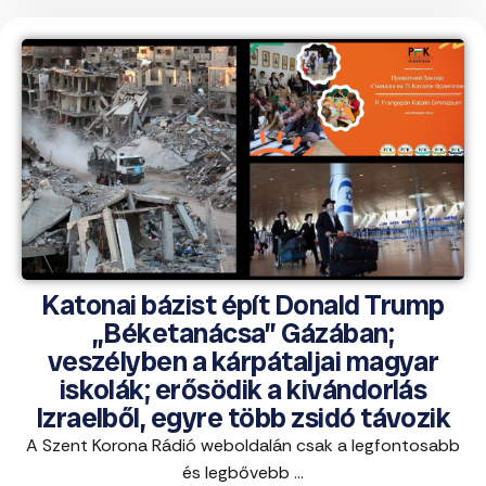
Katonai bázist épít Donald Trump
„Béketanácsa” Gázában;
veszélyben a kárpátaljai magyar
iskolák; erősödik a kivándorlás
Izraelből, egyre több zsidó távozik
A Szent Korona Rádió weboldalán csak a legfontosabb
és legbővebb ...