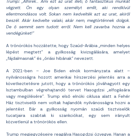
Trump
:
„Álhírek… Ami ezt az urat illeti, ő fantasztikus munkát
végzett. Ön egy olyan személyt említ, aki rendkívül
ellentmondásos volt. Sokan nem kedvelték azt az urat, akiről
beszél. Akár kedvelte valaki, akár nem, megtörténnek dolgok.
De ő semmit sem tudott erről. Nem kell zavarba hoznia a
vendégünket!”
A trónörökös hozzátette, hogy Szaúd-Arábia „minden helyes
lépést megtett” a gyilkosság kivizsgálására, amelyet
„fájdalmasnak” és „óriási hibának” nevezett.
A 2021-ben – Joe Biden elnök kormányzata alatt –
nyilvánosságra hozott amerikai hírszerzési jelentés arra a
következtetésre jutott, hogy a trónörökös jóváhagyott egy
Isztambulban végrehajtandó tervet Hasogdzsi „elfogására
vagy megölésére”. Trump első elnöki ciklusa alatt a Fehér
Ház tisztviselői nem voltak hajlandók nyilvánosságra hozni a
jelentést. Bár a gyilkosság nyomán szaúdi tisztviselők
tucatjaira szabtak ki szankciókat, egy sem irányult
közvetlenül a trónörökös ellen.
Trump megjegyzéseire reagálva Hasogdzsi özvegye, Hanan a