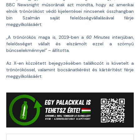
BBC Newsnight műsorának azt mondta, hogy az amerikai
elnök trónörököst védő kijelentései nincsenek összhangban
bin Szalmán saját felelősségvállalásával férje
meggyilkolásáért.
„A trónörökös maga is, 2019-ben a
60 Minutes
interjúban,
felelősséget vállalt és elszámolt ezzel a szörnyű
bűncselekménnyel” – állította.
Az X-en közzétett bejegyzésében találkozót is követelt a
trónörökössel, valamint bocsánatkérést és kártérítést férje
meggyilkolásáért.