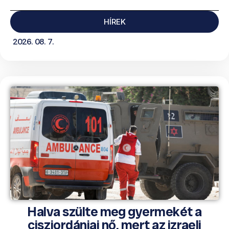
HÍREK
2026. 08. 7.
Halva szülte meg gyermekét a
ciszjordániai nő, mert az izraeli