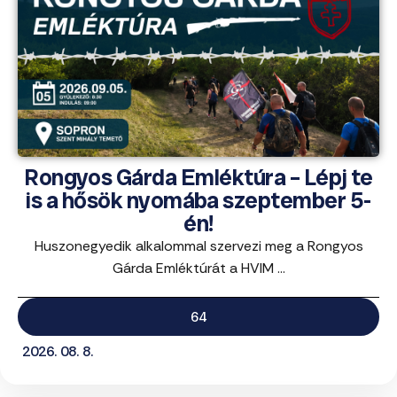
Rongyos Gárda Emléktúra – Lépj te
is a hősök nyomába szeptember 5-
én!
Huszonegyedik alkalommal szervezi meg a Rongyos
Gárda Emléktúrát a HVIM ...
64
2026. 08. 8.