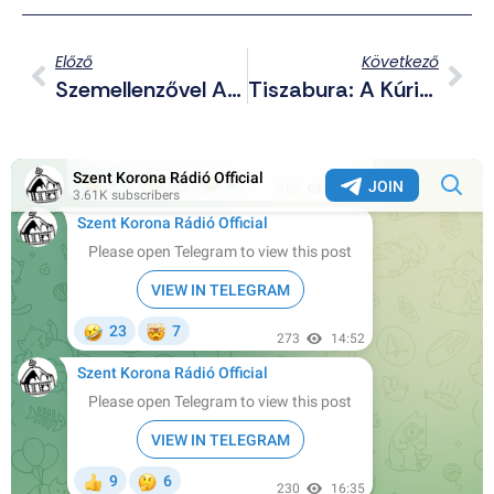
Előző
Következő
Szemellenzővel A Háború Felé? Beindultak A Lengyelek A Vasúti Robbantás Után
Tiszabura: A Kúria Döntése Szerint Újra Meg Kell Ismételni Az Időközi Választást