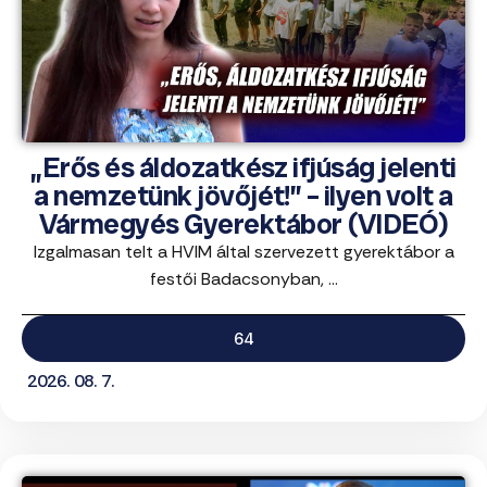
„Erős és áldozatkész ifjúság jelenti
a nemzetünk jövőjét!” – ilyen volt a
Vármegyés Gyerektábor (VIDEÓ)
Izgalmasan telt a HVIM által szervezett gyerektábor a
festői Badacsonyban, ...
64
2026. 08. 7.