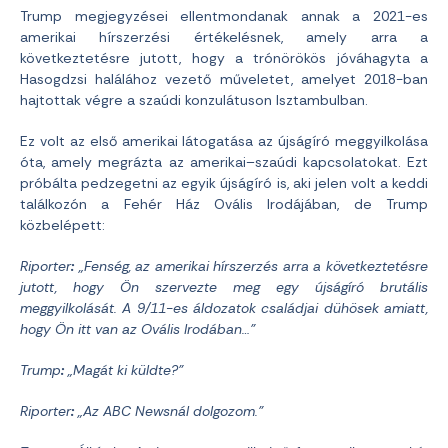
Trump megjegyzései ellentmondanak annak a 2021-es
amerikai hírszerzési értékelésnek, amely arra a
következtetésre jutott, hogy a trónörökös jóváhagyta a
Hasogdzsi halálához vezető műveletet, amelyet 2018-ban
hajtottak végre a szaúdi konzulátuson Isztambulban.
Ez volt az első amerikai látogatása az újságíró meggyilkolása
óta, amely megrázta az amerikai–szaúdi kapcsolatokat. Ezt
próbálta pedzegetni az egyik újságíró is, aki jelen volt a keddi
találkozón a Fehér Ház Ovális Irodájában, de Trump
közbelépett:
Riporter
:
„Fenség, az amerikai hírszerzés arra a következtetésre
jutott, hogy Ön szervezte meg egy újságíró brutális
meggyilkolását. A 9/11-es áldozatok családjai dühösek amiatt,
hogy Ön itt van az Ovális Irodában…”
Trump
:
„Magát ki küldte?”
Riporter
:
„Az ABC Newsnál dolgozom.”