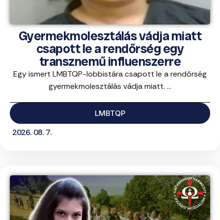
Gyermekmolesztálás vádja miatt
csapott le a rendőrség egy
transznemű influenszerre
Egy ismert LMBTQP-lobbistára csapott le a rendőrség
gyermekmolesztálás vádja miatt. ...
LMBTQP
2026. 08. 7.