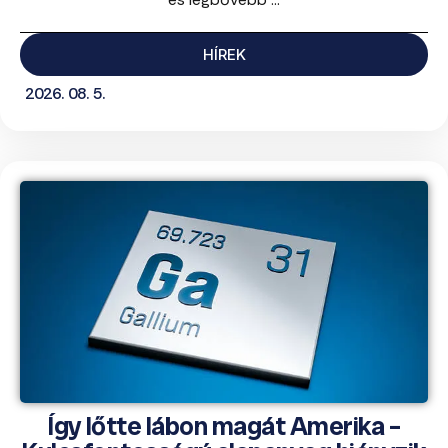
HÍREK
2026. 08. 5.
Így lőtte lábon magát Amerika –