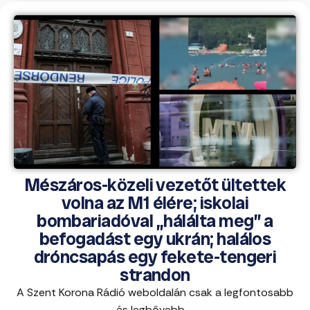
Mészáros-közeli vezetőt ültettek
volna az M1 élére; iskolai
bombariadóval „hálálta meg” a
befogadást egy ukrán; halálos
dróncsapás egy fekete-tengeri
strandon
A Szent Korona Rádió weboldalán csak a legfontosabb
és legbővebb ...