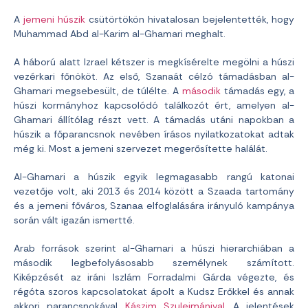
A
jemeni húszik
csütörtökön hivatalosan bejelentették, hogy
Muhammad Abd al-Karim al-Ghamari meghalt.
A háború alatt Izrael kétszer is megkísérelte megölni a húszi
vezérkari főnököt. Az első, Szanaát célzó támadásban al-
Ghamari megsebesült, de túlélte. A
második
támadás egy, a
húszi kormányhoz kapcsolódó találkozót ért, amelyen al-
Ghamari állítólag részt vett. A támadás utáni napokban a
húszik a főparancsnok nevében írásos nyilatkozatokat adtak
még ki. Most a jemeni szervezet megerősítette halálát.
Al-Ghamari a húszik egyik legmagasabb rangú katonai
vezetője volt, aki 2013 és 2014 között a Szaada tartomány
és a jemeni főváros, Szanaa elfoglalására irányuló kampánya
során vált igazán ismertté.
Arab források szerint al-Ghamari a húszi hierarchiában a
második legbefolyásosabb személynek számított.
Kiképzését az iráni Iszlám Forradalmi Gárda végezte, és
régóta szoros kapcsolatokat ápolt a Kudsz Erőkkel és annak
akkori parancsnokával,
Kászim Szulejmánival
. A jelentések