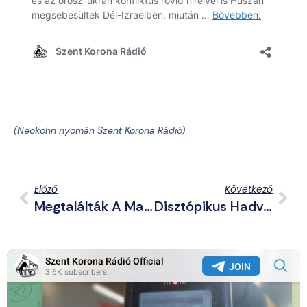
(Neokohn nyomán Szent Korona Rádió)
Előző
Következő
Megtalálták A Magyarok Őshazáját És Egy Ott Maradt Törzset?
Disztópikus Hadviselés? Gránátvetővel Felszerelt Robotkutya