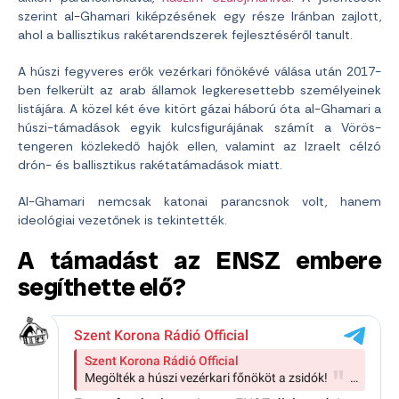
szerint al-Ghamari kiképzésének egy része Iránban zajlott,
ahol a ballisztikus rakétarendszerek fejlesztéséről tanult.
A húszi fegyveres erők vezérkari főnökévé válása után 2017-
ben felkerült az arab államok legkeresettebb személyeinek
listájára. A közel két éve kitört gázai háború óta al-Ghamari a
húszi-támadások egyik kulcsfigurájának számít a Vörös-
tengeren közlekedő hajók ellen, valamint az Izraelt célzó
drón- és ballisztikus rakétatámadások miatt.
Al-Ghamari nemcsak katonai parancsnok volt, hanem
ideológiai vezetőnek is tekintették.
A támadást az ENSZ embere
segíthette elő?