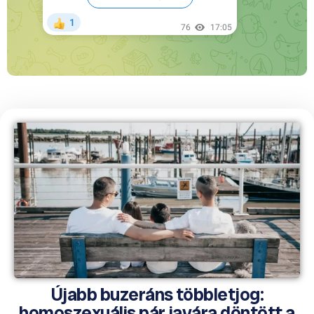
Újabb buzeráns többletjog:
homoszexuális pár javára döntött a