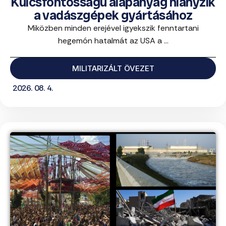
Kulcsfontosságú alapanyag hiányzik
a vadászgépek gyártásához
Miközben minden erejével igyekszik fenntartani
hegemón hatalmát az USA a ...
MILITARIZÁLT ÖVEZET
2026. 08. 4.