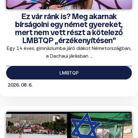
Ez vár ránk is? Meg akarnak
bírságolni egy német gyereket,
mert nem vett részt a kötelező
LMBTQP „érzékenyítésen”
Egy 14 éves, gimnáziumba járó diákot Németországban,
a Dachaui járásban ...
LMBTQP
2026. 08. 6.