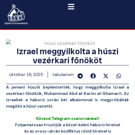
Izrael meggyilkolta a húszi
vezérkari főnököt
október 16, 2025
tabularium
A jemeni húszik bejelentették, hogy meggyilkolta Izrael a
vezérkari főnökük, Muhammad Abd al-Karim al-Ghamarit. Az
izraeliek a háború során két alkalommal is megpróbálták
megölni a húszi vezetőt.
Kövesd Telegram csatornánkat!
Folyamatosan frissítjük a közel-keleti háború híreivel
és az orosz-ukrán konfliktus rövid híreivel is