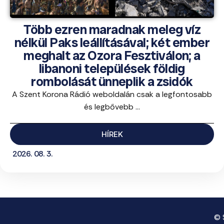
Több ezren maradnak meleg víz
nélkül Paks leállításával; két ember
meghalt az Ozora Fesztiválon; a
libanoni települések földig
rombolását ünneplik a zsidók
A Szent Korona Rádió weboldalán csak a legfontosabb
és legbővebb ...
HÍREK
2026. 08. 3.
© 