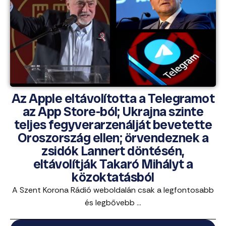
Az Apple eltávolította a Telegramot
az App Store-ból; Ukrajna szinte
teljes fegyverarzenálját bevetette
Oroszország ellen; örvendeznek a
zsidók Lannert döntésén,
eltávolítják Takaró Mihályt a
közoktatásból
A Szent Korona Rádió weboldalán csak a legfontosabb
és legbővebb ...