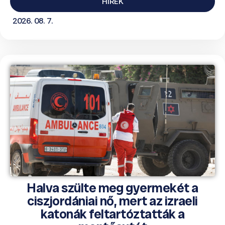
HÍREK
2026. 08. 7.
Halva szülte meg gyermekét a
ciszjordániai nő, mert az izraeli
katonák feltartóztatták a