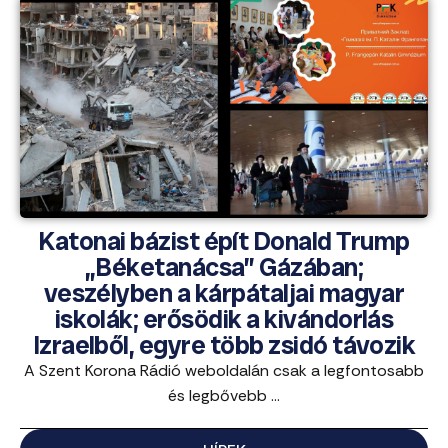
Katonai bázist épít Donald Trump
„Béketanácsa” Gázában;
veszélyben a kárpátaljai magyar
iskolák; erősödik a kivándorlás
Izraelből, egyre több zsidó távozik
A Szent Korona Rádió weboldalán csak a legfontosabb
és legbővebb ...