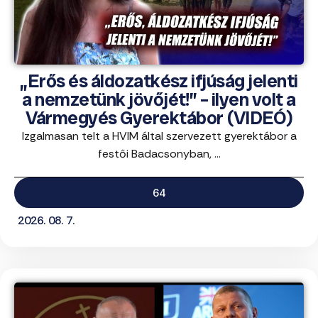
„Erős és áldozatkész ifjúság jelenti
a nemzetünk jövőjét!” – ilyen volt a
Vármegyés Gyerektábor (VIDEÓ)
Izgalmasan telt a HVIM által szervezett gyerektábor a
festői Badacsonyban, ...
64
2026. 08. 7.