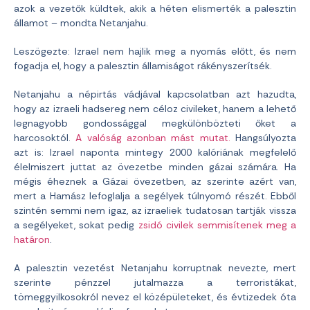
azok a vezetők küldtek, akik a héten elismerték a palesztin
államot – mondta Netanjahu.
Leszögezte: Izrael nem hajlik meg a nyomás előtt, és nem
fogadja el, hogy a palesztin államiságot rákényszerítsék.
Netanjahu a népirtás vádjával kapcsolatban azt hazudta,
hogy az izraeli hadsereg nem céloz civileket, hanem a lehető
legnagyobb gondossággal megkülönbözteti őket a
harcosoktól.
A valóság azonban mást mutat.
Hangsúlyozta
azt is: Izrael naponta mintegy 2000 kalóriának megfelelő
élelmiszert juttat az övezetbe minden gázai számára. Ha
mégis éheznek a Gázai övezetben, az szerinte azért van,
mert a Hamász lefoglalja a segélyek túlnyomó részét. Ebből
szintén semmi nem igaz, az izraeliek tudatosan tartják vissza
a segélyeket, sokat pedig
zsidó civilek semmisítenek meg a
határon
.
A palesztin vezetést Netanjahu korruptnak nevezte, mert
szerinte pénzzel jutalmazza a terroristákat,
tömeggyilkosokról nevez el középületeket, és évtizedek óta