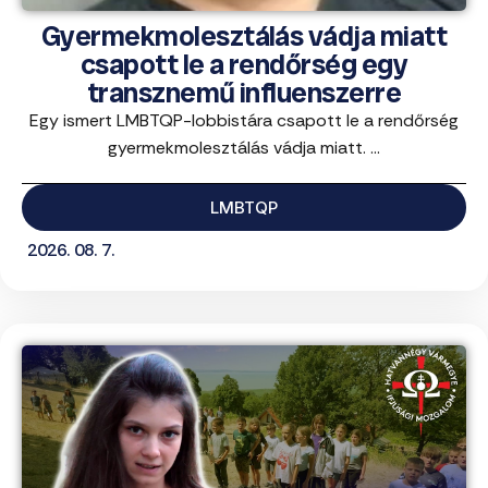
Gyermekmolesztálás vádja miatt
csapott le a rendőrség egy
transznemű influenszerre
Egy ismert LMBTQP-lobbistára csapott le a rendőrség
gyermekmolesztálás vádja miatt. ...
LMBTQP
2026. 08. 7.