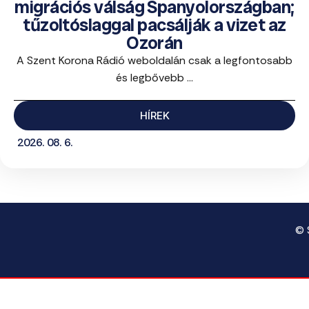
migrációs válság Spanyolországban;
tűzoltóslaggal pacsálják a vizet az
Ozorán
A Szent Korona Rádió weboldalán csak a legfontosabb
és legbővebb ...
HÍREK
2026. 08. 6.
© 