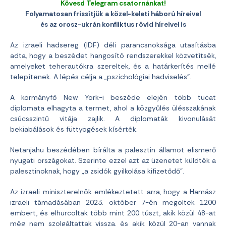
Kövesd Telegram csatornánkat!
Folyamatosan frissítjük a közel-keleti háború híreivel
és az orosz-ukrán konfliktus rövid híreivel is
Az izraeli hadsereg (IDF) déli parancsnoksága utasításba
adta, hogy a beszédet hangosító rendszerekkel közvetítsék,
amelyeket teherautókra szereltek, és a határkerítés mellé
telepítenek. A lépés célja a „pszichológiai hadviselés”.
A kormányfő New York-i beszéde elején több tucat
diplomata elhagyta a termet, ahol a közgyűlés ülésszakának
csúcsszintű vitája zajlik. A diplomaták kivonulását
bekiabálások és füttyögések kísérték.
Netanjahu beszédében bírálta a palesztin államot elismerő
nyugati országokat. Szerinte ezzel azt az üzenetet küldték a
palesztinoknak, hogy „a zsidók gyilkolása kifizetődő”.
Az izraeli miniszterelnök emlékeztetett arra, hogy a Hamász
izraeli támadásában 2023. október 7-én megöltek 1200
embert, és elhurcoltak több mint 200 túszt, akik közül 48-at
még nem szolgáltattak vissza, és akik közül 20-an vannak