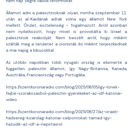
nem hajt végre valódi reformokat.
Államot adni a palesztinoknak olyan, mintha szeptember 11.
után az al-Kaidának adtak volna egy államot New York
mellett. Őrület, esztelenség – fogalmazott. Arról azonban
nem nyilatkozott, hogy mivel is provokálta ki Izrael a
palesztinok reakcióját. Nem beszélt arról, hogy miként
szálták meg a területet a cionisták és miként terjeszkednek
a mai napig a kibucokkal.
Az utóbbi napokban több nyugati ország is elismerte a
független palesztin államot, így Nagy-Britannia, Kanada,
Ausztrália, Franciaország vagy Portugália.
https://szentkoronaradio.com/blog/2025/08/05/igy-lonek-
fejbe-szorakozasbol-palesztin-gyerekeket-az-idf-katonai-
video
https://szentkoronaradio.com/blog/2025/08/27/az-izraeli-
hadsereg-kizarolag-katonai-celpontokat-tamad-igy-
hazudik-az-idf-a-nepirtasrol