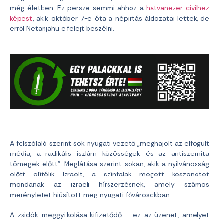
még életben. Ez persze semmi ahhoz a
hatvanezer civilhez
képest
, akik október 7-e óta a népirtás áldozatai lettek, de
erről Netanjahu elfelejt beszélni.
A felszólaló szerint sok nyugati vezető „meghajolt az elfogult
média, a radikális iszlám közösségek és az antiszemita
tömegek előtt”. Meglátása szerint sokan, akik a nyilvánosság
előtt elítélik Izraelt, a színfalak mögött köszönetet
mondanak az izraeli hírszerzésnek, amely számos
merényletet hiúsított meg nyugati fővárosokban.
A zsidók meggyilkolása kifizetődő – ez az üzenet, amelyet