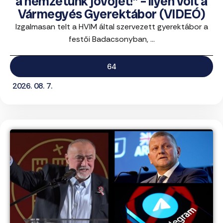
a nemzetünk jövőjét!” – ilyen volt a
Vármegyés Gyerektábor (VIDEÓ)
Izgalmasan telt a HVIM által szervezett gyerektábor a
festői Badacsonyban, ...
64
2026. 08. 7.