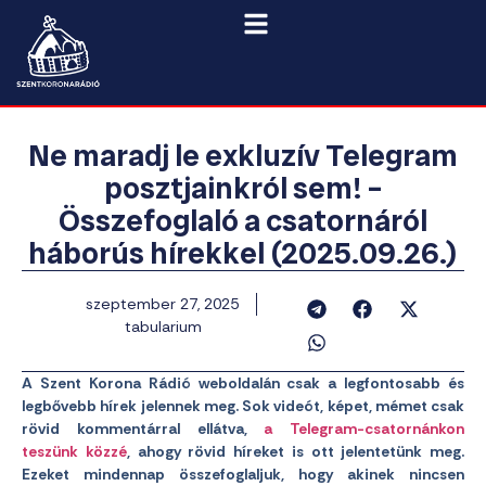
Ne maradj le exkluzív Telegram
posztjainkról sem! –
Összefoglaló a csatornáról
háborús hírekkel (2025.09.26.)
szeptember 27, 2025
tabularium
A Szent Korona Rádió weboldalán csak a legfontosabb és
legbővebb hírek jelennek meg. Sok videót, képet, mémet csak
rövid kommentárral ellátva,
a Telegram-csatornánkon
teszünk közzé
, ahogy rövid híreket is ott jelentetünk meg.
Ezeket mindennap összefoglaljuk, hogy akinek nincsen