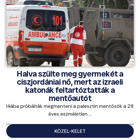
Halva szülte meg gyermekét a
ciszjordániai nő, mert az izraeli
katonák feltartóztatták a
mentőautót
Hiába próbálták megmenteni a palesztin mentősök a 28
éves eszméletlen ...
KÖZEL-KELET