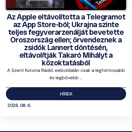
Az Apple eltávolította a Telegramot
az App Store-ból; Ukrajna szinte
teljes fegyverarzenálját bevetette
Oroszország ellen; örvendeznek a
zsidók Lannert döntésén,
eltávolítják Takaró Mihályt a
közoktatásból
A Szent Korona Rádió weboldalán csak a legfontosabb
és legbővebb ...
HÍREK
2026. 08. 6.