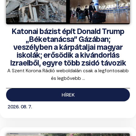
Katonai bázist épít Donald Trump
„Béketanácsa” Gázában;
veszélyben a kárpátaljai magyar
iskolák; erősödik a kivándorlás
Izraelből, egyre több zsidó távozik
A Szent Korona Rádió weboldalán csak a legfontosabb
és legbővebb ...
HÍREK
2026. 08. 7.