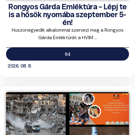
Rongyos Gárda Emléktúra – Lépj te
is a hősök nyomába szeptember 5-
én!
Huszonegyedik alkalommal szervezi meg a Rongyos
Gárda Emléktúrát a HVIM ...
64
2026. 08. 8.