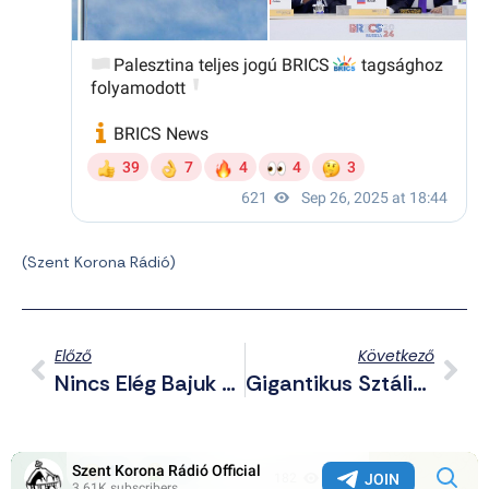
(Szent Korona Rádió)
Előző
Következő
Nincs Elég Bajuk A Gázaiaknak, Hangszórón Kellett Hallgatniuk Netanjahu Beszédét
Gigantikus Sztálin-Szobor Miatt Robbantották Fel A Kommunisták A Regnum Marianum Templomot