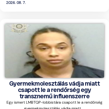
2026. 08. 7.
Gyermekmolesztálás vádja miatt
csapott le a rendőrség egy
transznemű influenszerre
Egy ismert LMBTQP-lobbistára csapott le a rendőrség
gyermekmolesztálás vádja miatt. ...