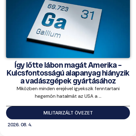
Így lőtte lábon magát Amerika –
Kulcsfontosságú alapanyag hiányzik
a vadászgépek gyártásához
Miközben minden erejével igyekszik fenntartani
hegemón hatalmát az USA a ...
MILITARIZÁLT ÖVEZET
2026. 08. 4.