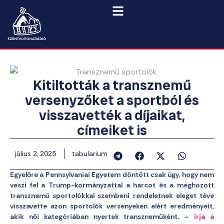
Kitiltották a transznemű
versenyzőket a sportból és
visszavették a díjaikat,
címeiket is
július 2, 2025
tabularium
Egyelőre a Pennsylvaniai Egyetem döntött csak úgy, hogy nem
veszi fel a Trump-kormányzattal a harcot és a meghozott
transznemű sportolókkal szembeni rendeletnek eleget téve
visszavette azon sportolók versenyeken elért eredményeit,
akik női kategóriában nyertek transzneműként. –
írja a