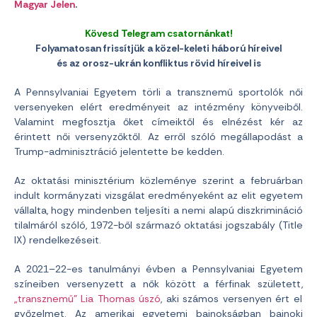
Magyar Jelen
.
Kövesd Telegram csatornánkat!
Folyamatosan frissítjük a közel-keleti háború híreivel
és az orosz-ukrán konfliktus rövid híreivel is
A Pennsylvaniai Egyetem törli a transznemű sportolók női
versenyeken elért eredményeit az intézmény könyveiből.
Valamint megfosztja őket címeiktől és elnézést kér az
érintett női versenyzőktől. Az erről szóló megállapodást a
Trump-adminisztráció jelentette be kedden.
Az oktatási minisztérium közleménye szerint a februárban
indult kormányzati vizsgálat eredményeként az elit egyetem
vállalta, hogy mindenben teljesíti a nemi alapú diszkrimináció
tilalmáról szóló, 1972-ből származó oktatási jogszabály (Title
IX) rendelkezéseit.
A 2021–22-es tanulmányi évben a Pennsylvaniai Egyetem
színeiben versenyzett a nők között a férfinak született,
„transznemű” Lia Thomas úszó
, aki számos versenyen ért el
győzelmet. Az amerikai egyetemi bajnokságban bajnoki