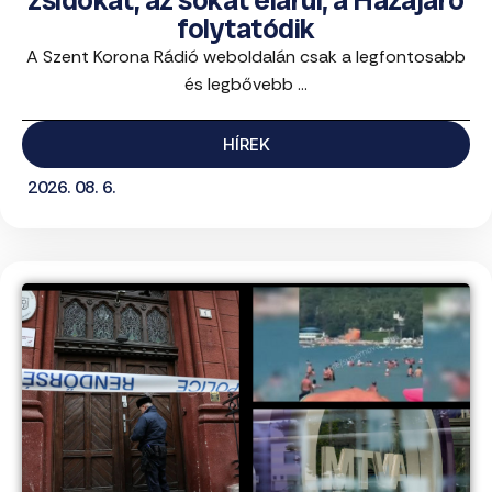
zsidókat, az sokat elárul; a Hazajáró
folytatódik
A Szent Korona Rádió weboldalán csak a legfontosabb
és legbővebb ...
HÍREK
2026. 08. 6.