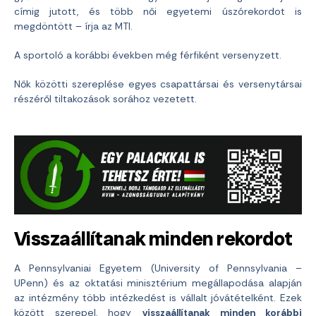
címig jutott, és több női egyetemi úszórekordot is
megdöntött – írja az MTI.
A sportoló a korábbi években még férfiként versenyzett.
Nők közötti szereplése egyes csapattársai és versenytársai
részéről tiltakozások sorához vezetett.
Visszaállítanak minden rekordot
A Pennsylvaniai Egyetem (University of Pennsylvania –
UPenn) és az oktatási minisztérium megállapodása alapján
az intézmény több intézkedést is vállalt jóvátételként. Ezek
között szerepel, hogy
visszaállítanak minden korábbi