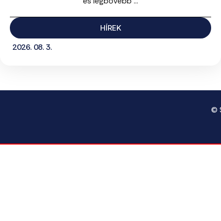
és legbővebb ...
HÍREK
2026. 08. 3.
© 