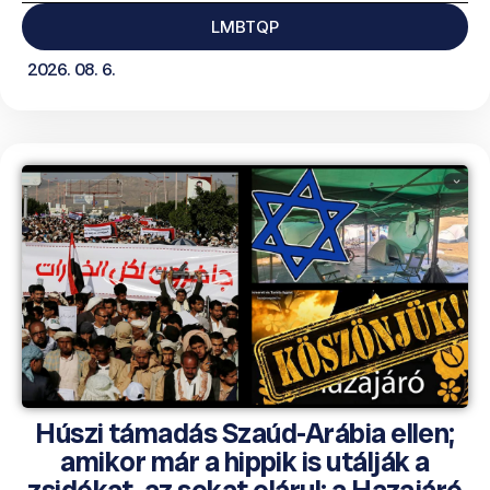
LMBTQP
2026. 08. 6.
Húszi támadás Szaúd-Arábia ellen;
amikor már a hippik is utálják a