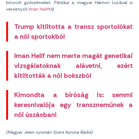
bitorolt győzelmeket. Például a magyar Hámori Lucával is
versenyző
Iman Helif
től.
Trump kitiltotta a transz sportolókat
a női sportokból
Iman Helif nem merte magát genetikai
vizsgálatoknak alávetni, ezért
kitiltották a női bokszból
Kimondta a bíróság is: semmi
keresnivalója egy transzneműnek a
női úszásban!
(Magyar Jelen nyomán Szent Korona Rádió)