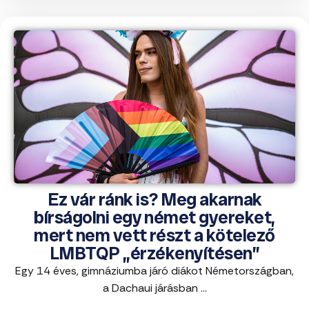
Ez vár ránk is? Meg akarnak
bírságolni egy német gyereket,
mert nem vett részt a kötelező
LMBTQP „érzékenyítésen”
Egy 14 éves, gimnáziumba járó diákot Németországban,
a Dachaui járásban ...