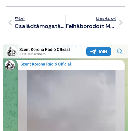
Előző
Következő
Családtámogatás: Menj Vissza Dolgozni A 3 Hónapos Gyerek Mellett
Felháborodott Majorosi Marianna, A Csík Zenekar Énekesnője, Hogy Az Ő Dalukra Vonaglott Egy Drag Queen A Pride-On