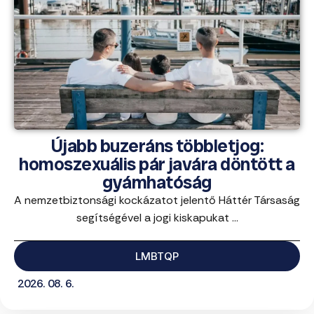
Újabb buzeráns többletjog:
homoszexuális pár javára döntött a
gyámhatóság
A nemzetbiztonsági kockázatot jelentő Háttér Társaság
segítségével a jogi kiskapukat ...
LMBTQP
2026. 08. 6.