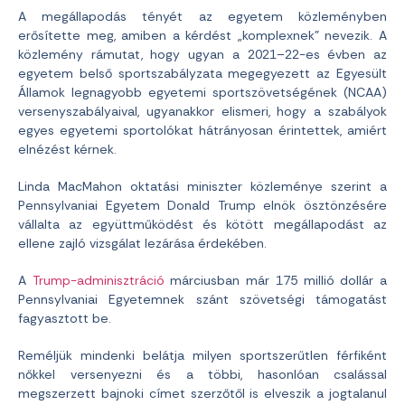
A megállapodás tényét az egyetem közleményben
erősítette meg, amiben a kérdést „komplexnek” nevezik. A
közlemény rámutat, hogy ugyan a 2021–22-es évben az
egyetem belső sportszabályzata megegyezett az Egyesült
Államok legnagyobb egyetemi sportszövetségének (NCAA)
versenyszabályaival, ugyanakkor elismeri, hogy a szabályok
egyes egyetemi sportolókat hátrányosan érintettek, amiért
elnézést kérnek.
Linda MacMahon oktatási miniszter közleménye szerint a
Pennsylvaniai Egyetem Donald Trump elnök ösztönzésére
vállalta az együttműködést és kötött megállapodást az
ellene zajló vizsgálat lezárása érdekében.
A
Trump-adminisztráció
márciusban már 175 millió dollár a
Pennsylvaniai Egyetemnek szánt szövetségi támogatást
fagyasztott be.
Reméljük mindenki belátja milyen sportszerűtlen férfiként
nőkkel versenyezni és a többi, hasonlóan csalással
megszerzett bajnoki címet szerzőtől is elveszik a jogtalanul