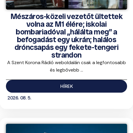
Mészáros-közeli vezetőt ültettek
volna az M1 élére; iskolai
bombariadóval „hálálta meg” a
befogadást egy ukrán; halálos
dróncsapás egy fekete-tengeri
strandon
A Szent Korona Rádió weboldalán csak a legfontosabb
és legbővebb ...
HÍREK
2026. 08. 5.