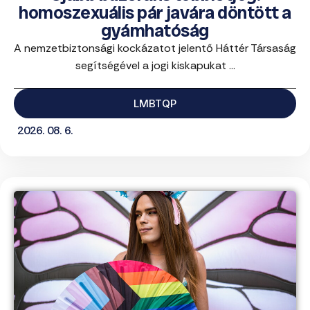
homoszexuális pár javára döntött a
gyámhatóság
A nemzetbiztonsági kockázatot jelentő Háttér Társaság
segítségével a jogi kiskapukat ...
LMBTQP
2026. 08. 6.