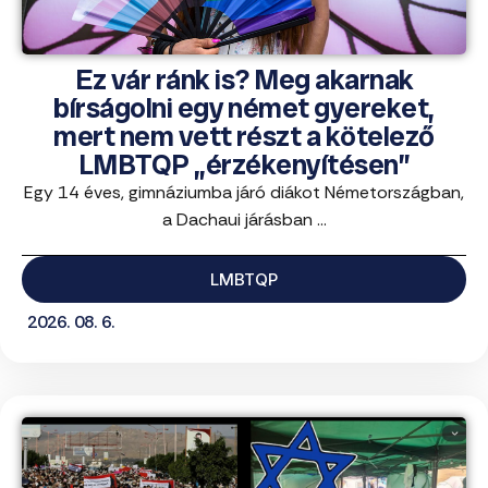
Ez vár ránk is? Meg akarnak
bírságolni egy német gyereket,
mert nem vett részt a kötelező
LMBTQP „érzékenyítésen”
Egy 14 éves, gimnáziumba járó diákot Németországban,
a Dachaui járásban ...
LMBTQP
2026. 08. 6.