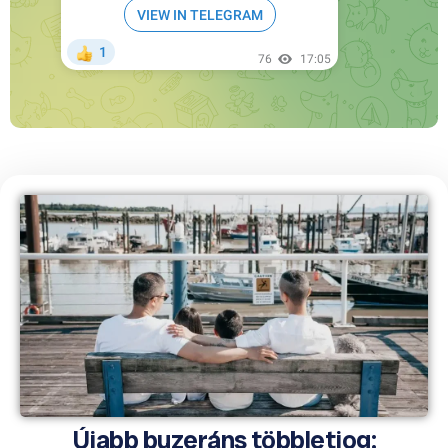
Újabb buzeráns többletjog: