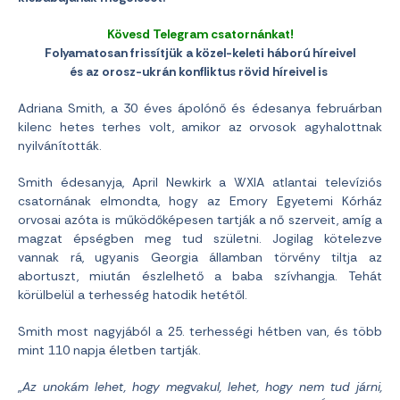
Kövesd Telegram csatornánkat!
Folyamatosan frissítjük a közel-keleti háború híreivel
és az orosz-ukrán konfliktus rövid híreivel is
Adriana Smith, a 30 éves ápolónő és édesanya februárban
kilenc hetes terhes volt, amikor az orvosok agyhalottnak
nyilvánították.
Smith édesanyja, April Newkirk a WXIA atlantai televíziós
csatornának elmondta, hogy az Emory Egyetemi Kórház
orvosai azóta is működőképesen tartják a nő szerveit, amíg a
magzat épségben meg tud születni. Jogilag kötelezve
vannak rá, ugyanis Georgia államban törvény tiltja az
abortuszt, miután észlelhető a baba szívhangja. Tehát
körülbelül a terhesség hatodik hetétől.
Smith most nagyjából a 25. terhességi hétben van, és több
mint 110 napja életben tartják.
„
Az unokám lehet, hogy megvakul, lehet, hogy nem tud járni,