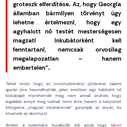
groteszk elferdítése. Az, hogy Georgia
államban bármilyen törvényt úgy
lehetne értelmezni, hogy egy
agyhalott nő testét mesterségesen
magzati inkubátorként kell
fenntartani, nemcsak orvosilag
megalapozatlan – hanem
embertelen”.
Tehát most, hogy az orvostudományi újításokat valami
igazán jóra használhatnák, jelen esetben egy haldokló nő
kisbabáját menthetnék meg, nem annak örülnek, hogy
legalább ennyit meg tudnak tenni érte, hanem a helyzetet
kiforgatva „magzati inkubátornak” gúnyolják az anyát, és
követelik az abortuszt.
Amikor a tudomány huzakodik elő azzal, hogy
labori