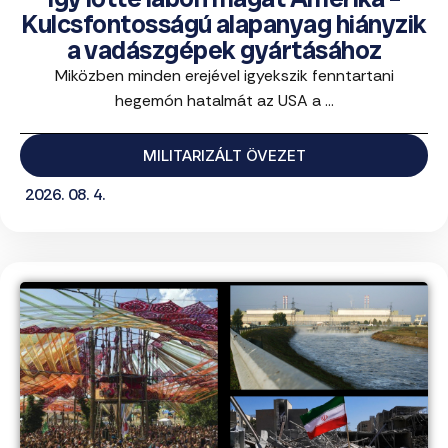
Kulcsfontosságú alapanyag hiányzik
a vadászgépek gyártásához
Miközben minden erejével igyekszik fenntartani
hegemón hatalmát az USA a ...
MILITARIZÁLT ÖVEZET
2026. 08. 4.