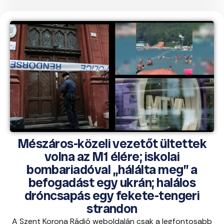
Mészáros-közeli vezetőt ültettek
volna az M1 élére; iskolai
bombariadóval „hálálta meg” a
befogadást egy ukrán; halálos
dróncsapás egy fekete-tengeri
strandon
A Szent Korona Rádió weboldalán csak a legfontosabb