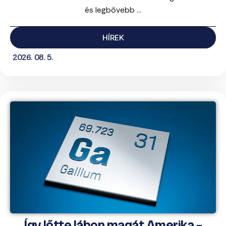
és legbővebb ...
HÍREK
2026. 08. 5.
Így lőtte lábon magát Amerika –