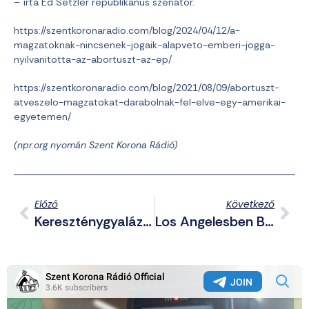
– írta Ed Setzler republikánus szenátor.
https://szentkoronaradio.com/blog/2024/04/12/a-
magzatoknak-nincsenek-jogaik-alapveto-emberi-jogga-
nyilvanitotta-az-abortuszt-az-ep/
https://szentkoronaradio.com/blog/2021/08/09/abortuszt-
atveszelo-magzatokat-darabolnak-fel-elve-egy-amerikai-
egyetemen/
(npr.org nyomán Szent Korona Rádió)
Előző
Következő
Kereszténygyalázó Leszbikussal Provokál A Budapest Pride
Los Angelesben Be Kellett Vezetni A Kijárási Tilalmat