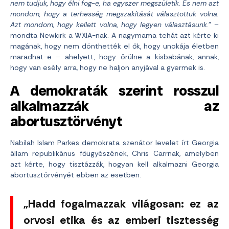
nem tudjuk, hogy élni fog-e, ha egyszer megszületik. És nem azt
mondom, hogy a terhesség megszakítását választottuk volna.
Azt mondom, hogy kellett volna, hogy legyen választásunk
.” –
mondta Newkirk a WXIA-nak. A nagymama tehát azt kérte ki
magának, hogy nem dönthették el ők, hogy unokája életben
maradhat-e – ahelyett, hogy örülne a kisbabának, annak,
hogy van esély arra, hogy ne haljon anyjával a gyermek is.
A demokraták szerint rosszul
alkalmazzák az
abortusztörvényt
Nabilah Islam Parkes demokrata szenátor levelet írt Georgia
állam republikánus főügyészének, Chris Carrnak, amelyben
azt kérte, hogy tisztázzák, hogyan kell alkalmazni Georgia
abortusztörvényét ebben az esetben.
„Hadd fogalmazzak világosan: ez az
orvosi etika és az emberi tisztesség