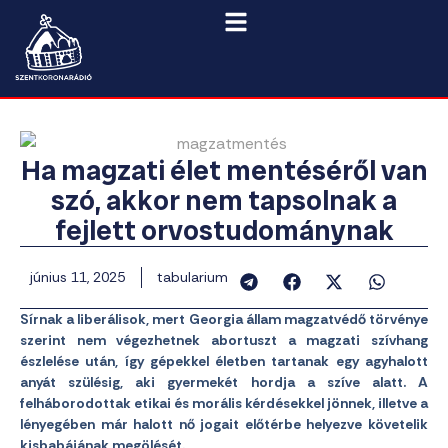
Ha magzati élet mentéséről van
szó, akkor nem tapsolnak a
fejlett orvostudománynak
június 11, 2025
tabularium
Sírnak a liberálisok, mert Georgia állam magzatvédő törvénye
szerint nem végezhetnek abortuszt a magzati szívhang
észlelése után, így gépekkel életben tartanak egy agyhalott
anyát szülésig
, aki gyermekét hordja a szíve alatt. A
felháborodottak etikai és morális kérdésekkel jönnek, illetve a
lényegében már halott nő jogait előtérbe helyezve követelik
kisbabájának megölését.