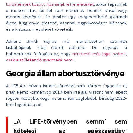
körülmények között hoznának létre életeket
, akkor tapsolnak
a modernisták, és fel sem merülnek bennük etikai vagy
morális kérdések. De amikor egy megmenthető gyermek
élete függ anyja életétől, azonnal joggyilkosságot kiáltanak,
és a kisbaba megölését követelik.
Adriana Smith sajnos már menthetetlen, azonban
kisbabájának még életet adhatna. De ugyebár a
balliberálisok felfogása az, hogy
mindenki más joga számít,
csak a születendő gyermeké nem
…
Georgia állam abortusztörvénye
A LIFE Act néven ismert törvényt szűk körben fogadták el,
Brian Kemp kormányzó 2019-ben írta alá. Viszont nem lépett
rögtön hatályba, végül az amerikai Legfelsőbb Bíróság 2022-
ben fogadtatta el.
„A LIFE-törvényben semmi sem
kötelezi az egészségügyi