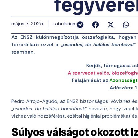
fegyverek
május 7, 2025
tabularium
Az ENSZ különmegbízottja összefoglalta, hogyan
terrorállam ezzel a „
csendes, de halálos bombával
”
szemben.
Kérjük, támogassa ad
A szervezet valós, kézzelfogh
Felajánlását az
Azonosságt
Adószám: 1
Pedro Arrojo-Agudo, az ENSZ biztonságos ivóvízhez és
„
csendes, de halálos bombának
” nevezte, hogy Izrael 
vízhez való hozzáférést, ezáltal higiéniai problémákat é
Súlyos válságot okozott I