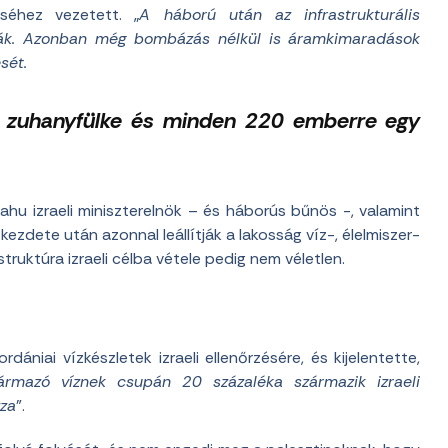
séhez vezetett. „
A háború után az infrastrukturális
ták. Azonban még bombázás nélkül is áramkimaradások
sét.
 zuhanyfülke és minden 220 emberre egy
hu izraeli miniszterelnök – és háborús bűnös -, valamint
kezdete után azonnal leállítják a lakosság víz-, élelmiszer-
truktúra izraeli célba vétele pedig nem véletlen.
ániai vízkészletek izraeli ellenőrzésére, és kijelentette,
zármazó víznek csupán 20 százaléka származik izraeli
zza
”.