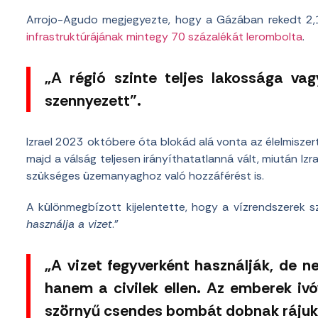
Arrojo-Agudo megjegyezte, hogy a Gázában rekedt 2,1 
infrastruktúrájának mintegy 70 százalékát lerombolta
.
„A régió szinte teljes lakossága vag
szennyezett”.
Izrael 2023 októbere óta blokád alá vonta az élelmiszert
majd a válság teljesen irányíthatatlanná vált, miután Iz
szükséges üzemanyaghoz való hozzáférést is.
A különmegbízott kijelentette, hogy a vízrendszerek sz
használja a vizet
.”
„A vizet fegyverként használják, de n
hanem a civilek ellen. Az emberek iv
szörnyű csendes bombát dobnak rájuk.