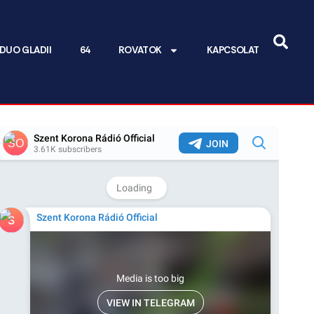
DUO GLADII
64
ROVATOK
KAPCSOLAT