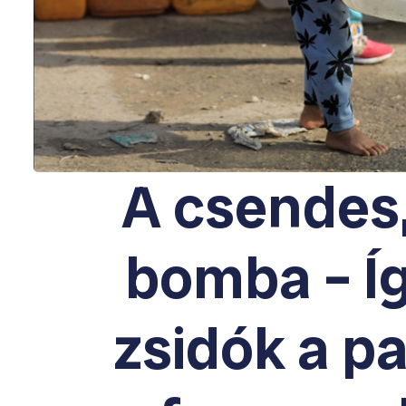
A csendes,
bomba – Így
zsidók a p