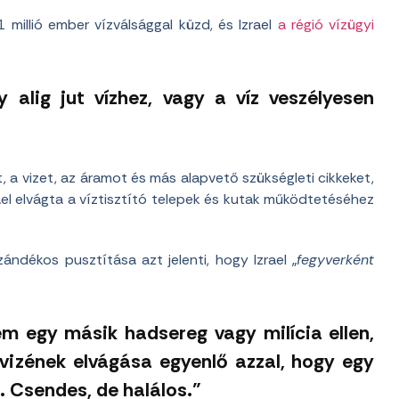
millió ember vízválsággal küzd, és Izrael
a régió vízügyi
y alig jut vízhez, vagy a víz veszélyesen
, a vizet, az áramot és más alapvető szükségleti cikkeket,
rael elvágta a víztisztító telepek és kutak működtetéséhez
ándékos pusztítása azt jelenti, hogy Izrael „
fegyverként
em egy másik hadsereg vagy milícia ellen,
óvizének elvágása egyenlő azzal, hogy egy
 Csendes, de halálos.”