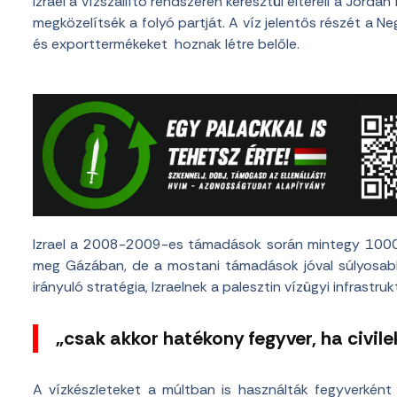
Izrael a vízszállító rendszeren keresztül eltereli a Jord
megközelítsék a folyó partját. A víz jelentős részét a 
és exporttermékeket hoznak létre belőle.
Izrael a 2008-2009-es támadások során mintegy 1000 
meg Gázában, de a mostani támadások jóval súlyosab
irányuló stratégia, Izraelnek a palesztin vízügyi infrast
„csak akkor hatékony fegyver, ha civile
A vízkészleteket a múltban is használták fegyverként 