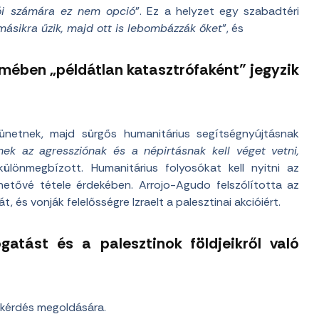
ói számára ez nem opció
”. Ez a helyzet egy szabadtéri
 másikra űzik, majd ott is lebombázzák őket
”, és
lmében „példátlan katasztrófaként” jegyzik
zünetnek, majd sürgős humanitárius segítségnyújtásnak
k az agressziónak és a népirtásnak kell véget vetni,
lönmegbízott. Humanitárius folyosókat kell nyitni az
hetővé tétele érdekében. Arrojo-Agudo felszólította az
 és vonják felelősségre Izraelt a palesztinai akcióiért.
gatást és a palesztinok földjeikről való
a kérdés megoldására.