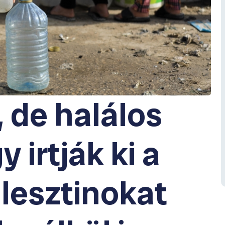
 de halálos
 irtják ki a
alesztinokat