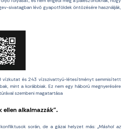
án folyó folyását, és nem engedi meg a palesztinoknak, hogy
Negev-sivatagban lévő gyapotföldek öntözésére használják,
vízkutat és 243 vízszivattyú-létesítményt semmisített
bak, mint a korábbiak. Ez nem egy háború megnyerésére
ruktúrával szembeni magatartása
k ellen alkalmazzák”.
konfliktusok során, de a gázai helyzet más: „
Máshol az