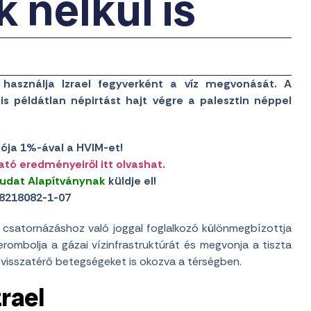
 nélkül is
 használja Izrael fegyverként a víz megvonását. A
 is példátlan népirtást hajt végre a palesztin néppel
ója 1%-ával a HVIM-et!
ató eredményeiről itt olvashat.
udat Alapítványnak
küldje el!
8218082-1-07
 csatornázáshoz való joggal foglalkozó különmegbízottja
lerombolja a gázai vízinfrastruktúrát és megvonja a tiszta
s visszatérő betegségeket is okozva a térségben.
zrael