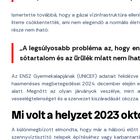
Ismertette továbbá, hogy a gázai vízinfrastruktúra elle
literre csökkentették, ami nem elegendő a normális élet
része nem iható:
„A legsúlyosabb probléma az, hogy enn
sótartalom és az ürülék miatt nem ihat
Az ENSZ Gyermekalapjának (UNICEF) adatait felidézve
hasmenéses megbetegedései 2024. december elején egy
alatt. Megnőtt az olyan járványok veszélye, mint
veseelégtelenséget és a szervezet kiszáradását okozza.
Mi volt a helyzet 2023 okt
A különmegbízott elmondta, hogy már a háború előtt 
szennyvíztisztító telepek építéséhez vagy karbantar