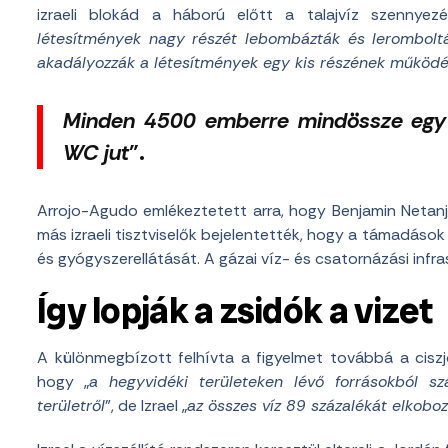
izraeli blokád a háború előtt a talajvíz szennyezé
létesítmények nagy részét lebombázták és lerombol
akadályozzák a létesítmények egy kis részének működé
Minden 4500 emberre mindössze egy
WC jut
”.
Arrojo-Agudo emlékeztetett arra, hogy Benjamin Netanja
más izraeli tisztviselők bejelentették, hogy a támadások 
és gyógyszerellátását. A gázai víz- és csatornázási infras
Így lopják a zsidók a vizet
A különmegbízott felhívta a figyelmet továbbá a ciszjord
hogy „
a hegyvidéki területeken lévő forrásokból s
területről
”, de Izrael „
az összes víz 89 százalékát elkobo