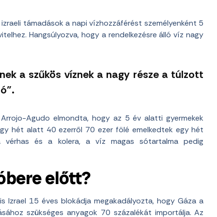
ni izraeli támadások a napi vízhozzáférést személyenként 5
vitelhez. Hangsúlyozva, hogy a rendelkezésre álló víz nagy
ek a szűkös víznek a nagy része a túlzott
ó”.
 Arrojo-Agudo elmondta, hogy az 5 év alatti gyermekek
 hét alatt 40 ezerről 70 ezer fölé emelkedtek egy hét
 a vérhas és a kolera, a víz magas sótartalma pedig
óbere előtt?
is Izrael 15 éves blokádja megakadályozta, hogy Gáza a
tásához szükséges anyagok 70 százalékát importálja. Az