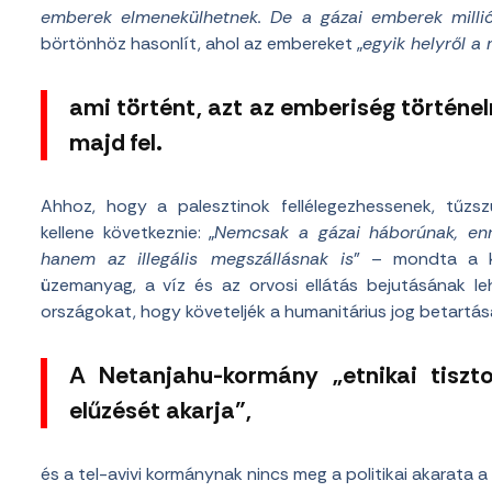
emberek elmenekülhetnek. De a gázai emberek milli
börtönhöz hasonlít, ahol az embereket „
egyik helyről a
ami történt, azt az emberiség történe
majd fel.
Ahhoz, hogy a palesztinok fellélegezhessenek, tűzs
kellene következnie: „
Nemcsak a gázai háborúnak, enne
hanem az illegális megszállásnak is
” – mondta a kü
üzemanyag, a víz és az orvosi ellátás bejutásának le
országokat, hogy követeljék a humanitárius jog betartását,
A Netanjahu-kormány „etnikai tiszto
elűzését akarja”,
és a tel-avivi kormánynak nincs meg a politikai akarata 