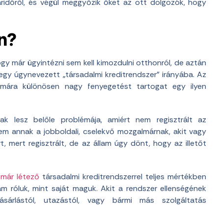
áridőről, és végül meggyőzik őket az ott dolgozók, hogy
n?
ogy már ügyintézni sem kell kimozdulni otthonról, de aztán
egy úgynevezett „társadalmi kreditrendszer” irányába. Az
számára különösen nagy fenyegetést tartogat egy ilyen
ak lesz belőle problémája, amiért nem regisztrált az
nem annak a jobboldali, cselekvő mozgalmárnak, akit vagy
t, mert regisztrált, de az állam úgy dönt, hogy az illetőt
már létező
társadalmi kreditrendszerrel teljes mértékben
am róluk, mint saját maguk. Akit a rendszer ellenségének
ásárlástól, utazástól, vagy bármi más szolgáltatás