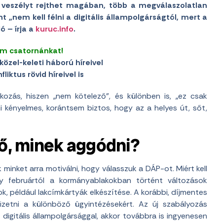
ok veszélyt rejthet magában, több a megválaszolatlan
t „nem kell félni a digitális állampolgárságtól, mert a
ó – írja a
kuruc.info
.
am csatornánkat!
közel-keleti háború híreivel
liktus rövid híreivel is
kozás, hiszen „nem kötelező”, és különben is, „ez csak
i kényelmes, korántsem biztos, hogy az a helyes út, sőt,
ző, minek aggódni?
minket arra motiválni, hogy válasszuk a DÁP-ot. Miért kell
ogy februártól a kormányablakokban történt változások
 például lakcímkártyák elkészítése. A korábbi, díjmentes
 fizetni a különböző ügyintézésekért. Az új szabályozás
 digitális állampolgársággal, akkor továbbra is ingyenesen