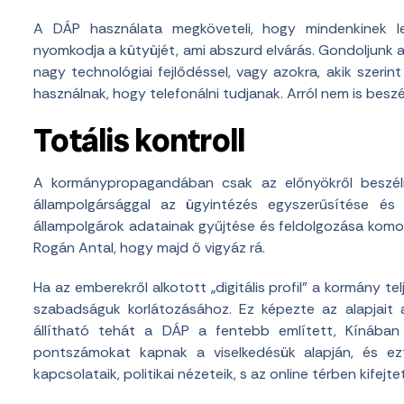
A DÁP használata megköveteli, hogy mindenkinek le
nyomkodja a kütyüjét, ami abszurd elvárás. Gondoljunk a
nagy technológiai fejlődéssel, vagy azokra, akik szer
használnak, hogy telefonálni tudjanak. Arról nem is bes
Totális kontroll
A kormánypropagandában csak az előnyökről beszélne
állampolgársággal az ügyintézés egyszerűsítése és
állampolgárok adatainak gyűjtése és feldolgozása komo
Rogán Antal, hogy majd ő vigyáz rá.
Ha az emberekről alkotott „digitális profil” a kormány te
szabadságuk korlátozásához. Ez képezte az alapjait
állítható tehát a DÁP a fentebb említett, Kínában 
pontszámokat kapnak a viselkedésük alapján, és ezt
kapcsolataik, politikai nézeteik, s az online térben kifej