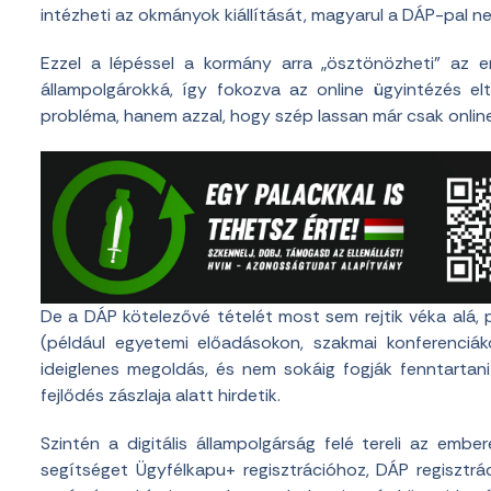
intézheti az okmányok kiállítását, magyarul a DÁP-pal ne
Ezzel a lépéssel a kormány arra „ösztönözheti” az e
állampolgárokká, így fokozva az online ügyintézés e
probléma, hanem azzal, hogy szép lassan már csak online
De a DÁP kötelezővé tételét most sem rejtik véka alá, p
(például egyetemi előadásokon, szakmai konferenciák
ideiglenes megoldás, és nem sokáig fogják fenntartan
fejlődés zászlaja alatt hirdetik.
Szintén a digitális állampolgárság felé tereli az em
segítséget Ügyfélkapu+ regisztrációhoz, DÁP regisztr