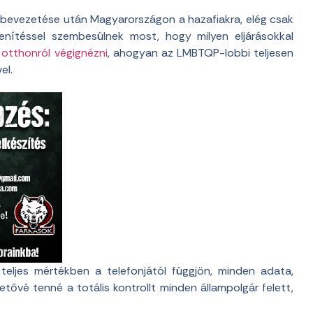
r bevezetése után Magyarországon a hazafiakra, elég csak
lenítéssel szembesülnek most, hogy milyen eljárásokkal
otthonról végignézni
, ahogyan az LMBTQP-lobbi teljesen
el.
eljes mértékben a telefonjától függjön, minden adata,
tővé tenné a totális kontrollt minden állampolgár felett,