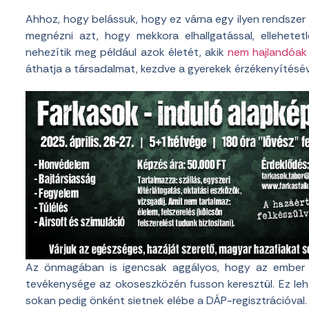
Ahhoz, hogy belássuk, hogy ez várna egy ilyen rendsze
megnézni azt, hogy mekkora elhallgatással, ellehetet
nehezítik meg például azok életét, akik
nem hajlandóak 
áthatja a társadalmat, kezdve a gyerekek érzékenyítésév
Az önmagában is igencsak aggályos, hogy az ember t
tevékenysége az okoseszközén fusson keresztül. Ez lehe
sokan pedig önként sietnek elébe a DÁP-regisztrációval.