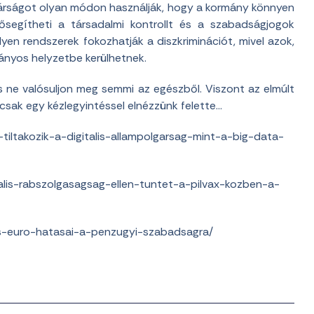
lgárságot olyan módon használják, hogy a kormány könnyen
lősegítheti a társadalmi kontrollt és a szabadságjogok
lyen rendszerek fokozhatják a diszkriminációt, mivel azok,
ányos helyzetbe kerülhetnek.
és ne valósuljon meg semmi az egészből. Viszont az elmúlt
sak egy kézlegyintéssel elnézzünk felette…
iltakozik-a-digitalis-allampolgarsag-mint-a-big-data-
alis-rabszolgasagsag-ellen-tuntet-a-pilvax-kozben-a-
is-euro-hatasai-a-penzugyi-szabadsagra/