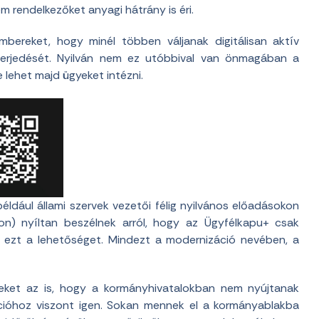
m rendelkezőket anyagi hátrány is éri.
mbereket, hogy minél többen váljanak digitálisan aktív
lterjedését. Nyilván nem ez utóbbival van önmagában a
 lehet majd ügyeket intézni.
éldául állami szervek vezetői félig nyilvános előadásokon
on) nyíltan beszélnek arról, hogy az Ügyfélkapu+ csak
i ezt a lehetőséget. Mindezt a modernizáció nevében, a
bereket az is, hogy a kormányhivatalokban nem nyújtanak
ációhoz viszont igen. Sokan mennek el a kormányablakba