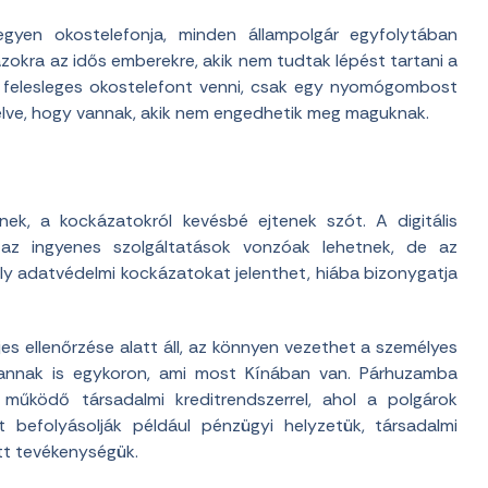
gyen okostelefonja, minden állampolgár egyfolytában
zokra az idős emberekre, akik nem tudtak lépést tartani a
int felesleges okostelefont venni, csak egy nyomógombost
zélve, hogy vannak, akik nem engedhetik meg maguknak.
k, a kockázatokról kevésbé ejtenek szót. A digitális
 az ingyenes szolgáltatások vonzóak lehetnek, de az
ly adatvédelmi kockázatokat jelenthet, hiába bizonygatja
ljes ellenőrzése alatt áll, az könnyen vezethet a személyes
 annak is egykoron, ami most Kínában van. Párhuzamba
működő társadalmi kreditrendszerrel, ahol a polgárok
 befolyásolják például pénzügyi helyzetük, társadalmi
tett tevékenységük.