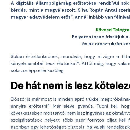
A digitális állampolgárság erőltetése rendkívül s
kérdés, mint a megválaszolt. S ha Rogán Antal szerin
magyar adatvédelem erős”, annál inkább van félnival
Kövesd Telegr
Folyamatosan frissítjük a 
és az orosz-ukrán konf
Sokan értetlenkednek, mondván, hogy mivégre a tilta
kényelmesebbé teszi életünket”. Attól még, hogy valam
sokszor épp ellenkezőleg.
De hát nem is lesz kötele
Először is már most is minden apró trükkel megpróbálnak 
ennyire erőltetni? Már eleve gyanús. Tudni kell, h
következtében mostantól nem lesz ingyenes az okmányok,
szolgáltatások helyett több ezer forintos díjat kell
azonban egy lehetőséget biztosít: ha valaki rendelkezik