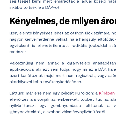
segítséget kérni, mert lemaradtak a január közepi hat
inkább töltsék le a DÁP-ot.
Kényelmes, de milyen áro
Igen, eleinte kényelmes lehet az otthon ülők számára, h
nagyon kényelmetlenné válhat, ha a hangsúly eltolódik 
egyébként is ellehetetlenített radikális jobboldal 
rendszer.
Valószínűleg nem annak a cigánytelepi analfabétán
applikációba, aki azt sem tudja, hogy mi az a DÁP, ha
azért korlátoznak majd, mert nem regisztrált, vagy azér
akadályozni kell a tevékenykedésében.
Láttunk már erre nem egy példát külföldön: a
Kínában 
ellenőrzés alá vonják az embereket, többet tud az áll
nyilvánítanak, egy gombnyomással eltiltanak a v
igénybevételétől, a szabad véleménynyilvánítástól.