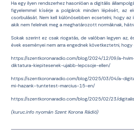
Ha egy ilyen rendszerhez hasonlóan a digitális állampo
figyelemmel kísérje a polgárok minden lépését, az e
csorbulását. Nem kell különösebben ecsetelni, hogy az i
akik nem felelnek meg a meghatározott normáknak, hátr
Sokak szerint ez csak riogatás, de valóban legyen az, 
évek eseményei nem arra engednek következtetni, hogy c
https://szentkoronaradio.com/blog/2024/12/09/a-hvim-t
diktatura-kiepitesenek-ujabb-lepcsoje-ellen/
https://szentkoronaradio.com/blog/2025/03/04/a-digit
mi-hazank-tuntetest-marcius-15-en/
https://szentkoronaradio.com/blog/2025/02/23/digital
(kuruc.info nyomán Szent Korona Rádió)