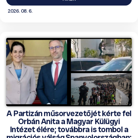
2026. 08. 6.
A Partizán műsorvezetőjét kérte fel
Orbán Anita a Magyar Külügyi
Intézet élére; továbbra is tombol a
migrációs válság Spanyolországban;