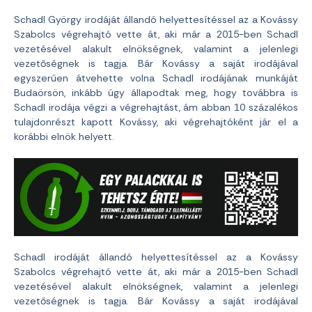
Schadl György irodáját állandó helyettesítéssel az a Kovássy
Szabolcs végrehajtó vette át, aki már a 2015-ben Schadl
vezetésével alakult elnökségnek, valamint a jelenlegi
vezetőségnek is tagja. Bár Kovássy a saját irodájával
egyszerűen átvehette volna Schadl irodájának munkáját
Budaörsön, inkább úgy állapodtak meg, hogy továbbra is
Schadl irodája végzi a végrehajtást, ám abban 10 százalékos
tulajdonrészt kapott Kovássy, aki végrehajtóként jár el a
korábbi elnök helyett.
Schadl irodáját állandó helyettesítéssel az a Kovássy
Szabolcs végrehajtó vette át, aki már a 2015-ben Schadl
vezetésével alakult elnökségnek, valamint a jelenlegi
vezetőségnek is tagja. Bár Kovássy a saját irodájával