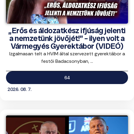
„Erős és áldozatkész ifjúság jelenti
a nemzetünk jövőjét!” – ilyen volt a
Vármegyés Gyerektábor (VIDEÓ)
Izgalmasan telt a HVIM által szervezett gyerektábor a
festői Badacsonyban, ...
64
2026. 08. 7.