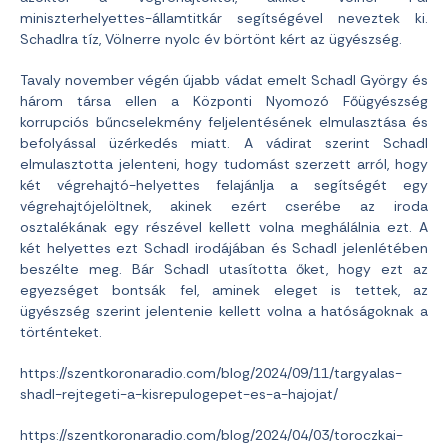
miniszterhelyettes-államtitkár segítségével neveztek ki.
Schadlra tíz, Völnerre nyolc év börtönt kért az ügyészség.
Tavaly november végén újabb vádat emelt Schadl György és
három társa ellen a Központi Nyomozó Főügyészség
korrupciós bűncselekmény feljelentésének elmulasztása és
befolyással üzérkedés miatt. A vádirat szerint Schadl
elmulasztotta jelenteni, hogy tudomást szerzett arról, hogy
két végrehajtó-helyettes felajánlja a segítségét egy
végrehajtójelöltnek, akinek ezért cserébe az iroda
osztalékának egy részével kellett volna meghálálnia ezt. A
két helyettes ezt Schadl irodájában és Schadl jelenlétében
beszélte meg. Bár Schadl utasította őket, hogy ezt az
egyezséget bontsák fel, aminek eleget is tettek, az
ügyészség szerint jelentenie kellett volna a hatóságoknak a
történteket.
https://szentkoronaradio.com/blog/2024/09/11/targyalas-
shadl-rejtegeti-a-kisrepulogepet-es-a-hajojat/
https://szentkoronaradio.com/blog/2024/04/03/toroczkai-