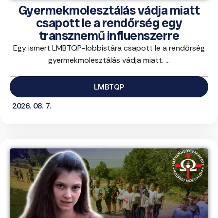
Gyermekmolesztálás vádja miatt
csapott le a rendőrség egy
transznemű influenszerre
Egy ismert LMBTQP-lobbistára csapott le a rendőrség
gyermekmolesztálás vádja miatt. ...
LMBTQP
2026. 08. 7.