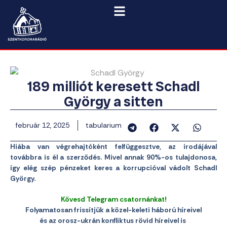
189 milliót keresett Schadl
György a sitten
február 12, 2025
tabularium
Hiába van végrehajtóként felfüggesztve, az irodájával
továbbra is él a szerződés. Mivel annak 90%-os tulajdonosa,
így elég szép pénzeket keres a korrupcióval vádolt Schadl
György.
Kövesd Telegram csatornánkat!
Folyamatosan frissítjük a közel-keleti háború híreivel
és az orosz-ukrán konfliktus rövid híreivel is