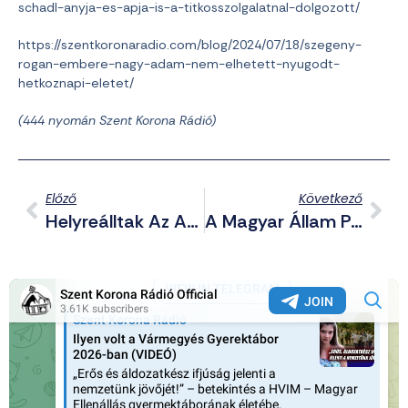
schadl-anyja-es-apja-is-a-titkosszolgalatnal-dolgozott/
https://szentkoronaradio.com/blog/2024/07/18/szegeny-
rogan-embere-nagy-adam-nem-elhetett-nyugodt-
hetkoznapi-eletet/
(444 nyomán Szent Korona Rádió)
Előző
Következő
Helyreálltak Az Antifák Által Meggyalázott Sírok: A Betyársereg Azonnal Lépett
A Magyar Állam Pénzéből Építették Újra A Kijevi Iskolát