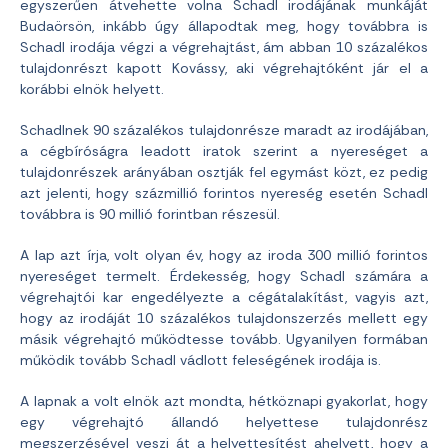
egyszerűen átvehette volna Schadl irodájának munkáját
Budaörsön, inkább úgy állapodtak meg, hogy továbbra is
Schadl irodája végzi a végrehajtást, ám abban 10 százalékos
tulajdonrészt kapott Kovássy, aki végrehajtóként jár el a
korábbi elnök helyett.
Schadlnek 90 százalékos tulajdonrésze maradt az irodájában,
a cégbíróságra leadott iratok szerint a nyereséget a
tulajdonrészek arányában osztják fel egymást közt, ez pedig
azt jelenti, hogy százmillió forintos nyereség esetén Schadl
továbbra is 90 millió forintban részesül.
A lap azt írja, volt olyan év, hogy az iroda 300 millió forintos
nyereséget termelt. Érdekesség, hogy Schadl számára a
végrehajtói kar engedélyezte a cégátalakítást, vagyis azt,
hogy az irodáját 10 százalékos tulajdonszerzés mellett egy
másik végrehajtó működtesse tovább. Ugyanilyen formában
működik tovább Schadl vádlott feleségének irodája is.
A lapnak a volt elnök azt mondta, hétköznapi gyakorlat, hogy
egy végrehajtó állandó helyettese tulajdonrész
megszerzésével veszi át a helyettesítést ahelyett, hogy a