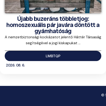
Újabb buzeráns többletjog:
homoszexuális pár javára döntött a
gyámhatóság
A nemzetbiztonsági kockázatot jelentő Háttér Társaság
segítségével a jogi kiskapukat ...
LMBTQP
2026. 08. 6.
© 