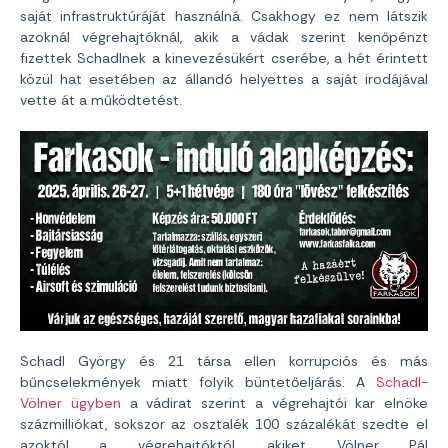
saját infrastruktúráját használná. Csakhogy ez nem látszik
azoknál végrehajtóknál, akik a vádak szerint kenőpénzt
fizettek Schadlnek a kinevezésükért cserébe, a hét érintett
közül hat esetében az állandó helyettes a saját irodájával
vette át a működtetést.
Schadl György és 21 társa ellen korrupciós és más
bűncselekmények miatt folyik büntetőeljárás. A
Schadl-
Völner ügyben
a vádirat szerint a végrehajtói kar elnöke
százmilliókat, sokszor az osztalék 100 százalékát szedte el
azoktól a végrehajtóktól, akiket Völner Pál