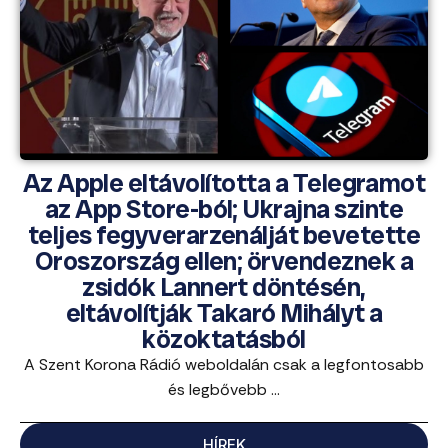
Az Apple eltávolította a Telegramot
az App Store-ból; Ukrajna szinte
teljes fegyverarzenálját bevetette
Oroszország ellen; örvendeznek a
zsidók Lannert döntésén,
eltávolítják Takaró Mihályt a
közoktatásból
A Szent Korona Rádió weboldalán csak a legfontosabb
és legbővebb ...
HÍREK