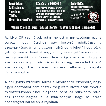
Az LMBTQP személyek listái mellett a minisztérium azt is
tervezi, hogy létrehoz egy hasonló adatbázist a
szexmunkásokról, amely „akár nyilvános is lehet”, hogy bárki
„ellenőrizhesse barátját vagy menyasszonyát” – mondta a
belügyminisztériumi forrás. Nem világos azonban, hogy a
szexmunka mely formáit célozná meg egy ilyen adatbázis. A
szexmunka, bár széles körben elterjedt, illegális
Oroszországban.
A belügyminisztériumi forrás a Meduzának elmondta, hogy
egyik adatbázist sem hozták még létre hivatalosan, mivel a
minisztériumban nincs elegendő pénz és munkaerő, mivel
sok rendőr hagyta el a munkahelyét, hogy az orosz
hadseregért harcoljon Ukrajnában.