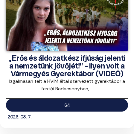
„Erős és áldozatkész ifjúság jelenti
a nemzetünk jövőjét!” – ilyen volt a
Vármegyés Gyerektábor (VIDEÓ)
Izgalmasan telt a HVIM által szervezett gyerektábor a
festői Badacsonyban, ...
64
2026. 08. 7.