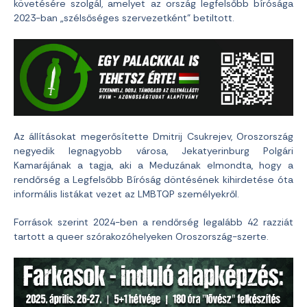
követésére szolgál, amelyet az ország legfelsőbb bírósága
2023-ban „szélsőséges szervezetként” betiltott.
Az állításokat megerősítette Dmitrij Csukrejev, Oroszország
negyedik legnagyobb városa, Jekatyerinburg Polgári
Kamarájának a tagja, aki a Meduzának elmondta, hogy a
rendőrség a Legfelsőbb Bíróság döntésének kihirdetése óta
informális listákat vezet az LMBTQP személyekről.
Források szerint 2024-ben a rendőrség legalább 42 razziát
tartott a queer szórakozóhelyeken Oroszország-szerte.