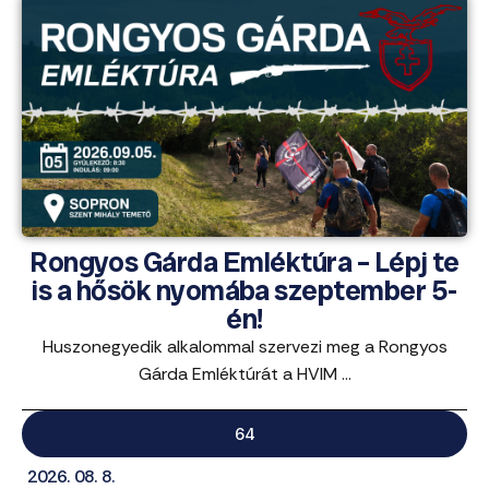
Rongyos Gárda Emléktúra – Lépj te
is a hősök nyomába szeptember 5-
én!
Huszonegyedik alkalommal szervezi meg a Rongyos
Gárda Emléktúrát a HVIM ...
64
2026. 08. 8.