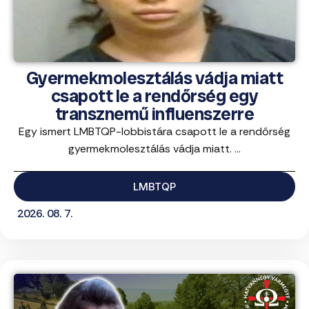
Gyermekmolesztálás vádja miatt
csapott le a rendőrség egy
transznemű influenszerre
Egy ismert LMBTQP-lobbistára csapott le a rendőrség
gyermekmolesztálás vádja miatt. ...
LMBTQP
2026. 08. 7.