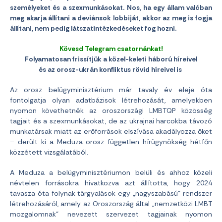
személyeket és a szexmunkásokat. Nos, ha egy állam valóban
meg akarja állítani a deviánsok lobbiját, akkor az meg is fogja
állítani, nem pedig látszatintézkedéseket fog hozni.
Kövesd Telegram csatornánkat!
Folyamatosan frissítjük a közel-keleti háború híreivel
és az orosz-ukrán konfliktus rövid híreivel is
Az orosz belügyminisztérium már tavaly év eleje óta
fontolgatja olyan adatbázisok létrehozását, amelyekben
nyomon követhetnék az oroszországi LMBTQP közösség
tagjait és a szexmunkásokat, de az ukrajnai harcokba távozó
munkatársak miatt az erőforrások elszívása akadályozza őket
– derült ki a Meduza orosz független hírügynökség hétfőn
közzétett vizsgálatából.
A Meduza a belügyminisztériumon belüli és ahhoz közeli
névtelen forrásokra hivatkozva azt állította, hogy 2024
tavasza óta folynak tárgyalások egy „nagyszabású” rendszer
létrehozásáról, amely az Oroszország által „nemzetközi LMBT
mozgalomnak” nevezett szervezet tagjainak nyomon