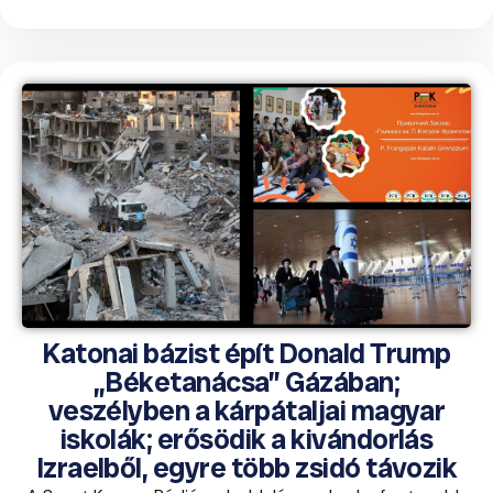
Katonai bázist épít Donald Trump
„Béketanácsa” Gázában;
veszélyben a kárpátaljai magyar
iskolák; erősödik a kivándorlás
Izraelből, egyre több zsidó távozik