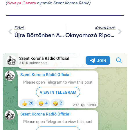
(
Novaya Gazeta
nyomán Szent Korona Rádió)
Előző
Következő
Újra Börtönben A Szabadon Engedett Embercsempészek
Oknyomozó Riport – Mi A Különbség Az Újvidéki Leomlott Vasútállomás És A Jókai Utcai Tragédia Között?