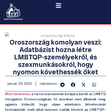
Oroszország komolyan veszi:
Adatbázist hozna létre
LMBTQP-személyekről, és
szexmunkásokról, hogy
nyomon követhessék őket
január 29, 2025
tabularium
Mint ismeretes
, a terrorszervezetek listájára került az LMBTQ
mozgalom Oroszországban. Itt azonban nem állnának meg,
ugyanis kiderült, hogy olyan adatbázis létrehozását
fontolgatják, mely által nyomon tudják követni az LMBTQP-