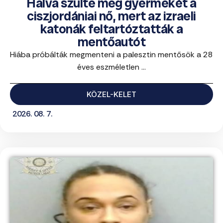
Halva szülte meg gyermekét a
ciszjordániai nő, mert az izraeli
katonák feltartóztatták a
mentőautót
Hiába próbálták megmenteni a palesztin mentősök a 28
éves eszméletlen ...
KÖZEL-KELET
2026. 08. 7.