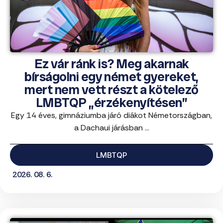
Ez vár ránk is? Meg akarnak
bírságolni egy német gyereket,
mert nem vett részt a kötelező
LMBTQP „érzékenyítésen”
Egy 14 éves, gimnáziumba járó diákot Németországban,
a Dachaui járásban ...
LMBTQP
2026. 08. 6.