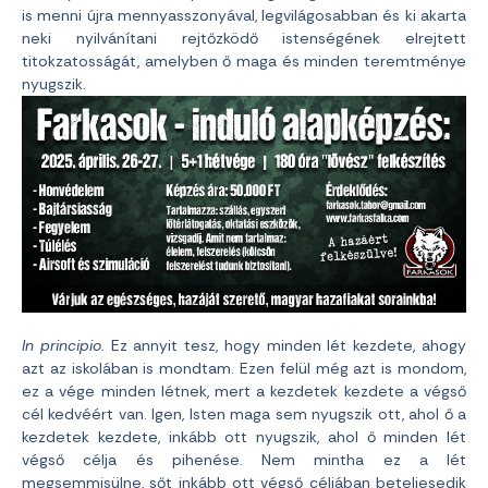
is menni újra mennyasszonyával, legvilágosabban és ki akarta
neki nyilvánítani rejtőzködő istenségének elrejtett
titokzatosságát, amelyben ő maga és minden teremtménye
nyugszik.
In principio.
Ez annyit tesz, hogy minden lét kezdete, ahogy
azt az iskolában is mondtam. Ezen felül még azt is mondom,
ez a vége minden létnek, mert a kezdetek kezdete a végső
cél kedvéért van. Igen, Isten maga sem nyugszik ott, ahol ő a
kezdetek kezdete, inkább ott nyugszik, ahol ő minden lét
végső célja és pihenése. Nem mintha ez a lét
megsemmisülne, sőt inkább ott végső céljában beteljesedik