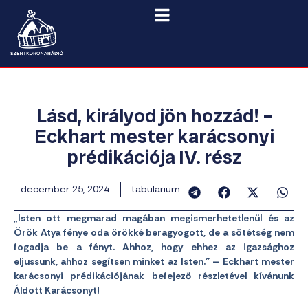
Lásd, királyod jön hozzád! –
Eckhart mester karácsonyi
prédikációja IV. rész
december 25, 2024
tabularium
„Isten ott megmarad magában megismerhetetlenül és az
Örök Atya fénye oda örökké beragyogott, de a sötétség nem
fogadja be a fényt. Ahhoz, hogy ehhez az igazsághoz
eljussunk, ahhoz segítsen minket az Isten.” – Eckhart mester
karácsonyi prédikációjának befejező részletével kívánunk
Áldott Karácsonyt!