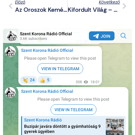
Előző
Következő
Az Oroszok Keményen Támadják A Kritikus Ukrán Infrastruktúrát
Kifordult Világ – Második Éve Nem Tudják Megünnepelni Krisztus Születését Betlehem Városában