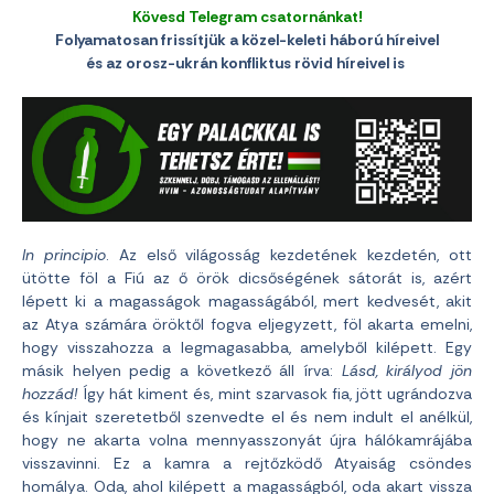
Kövesd Telegram csatornánkat!
Folyamatosan frissítjük a közel-keleti háború híreivel
és az orosz-ukrán konfliktus rövid híreivel is
In principio
. Az első világosság kezdetének kezdetén, ott
ütötte föl a Fiú az ő örök dicsőségének sátorát is, azért
lépett ki a magasságok magasságából, mert kedvesét, akit
az Atya számára öröktől fogva eljegyzett, föl akarta emelni,
hogy visszahozza a legmagasabba, amelyből kilépett. Egy
másik helyen pedig a következő áll írva:
Lásd, királyod jön
hozzád!
Így hát kiment és, mint szarvasok fia, jött ugrándozva
és kínjait szeretetből szenvedte el és nem indult el anélkül,
hogy ne akarta volna mennyasszonyát újra hálókamrájába
visszavinni. Ez a kamra a rejtőzködő Atyaiság csöndes
homálya. Oda, ahol kilépett a magasságból, oda akart vissza