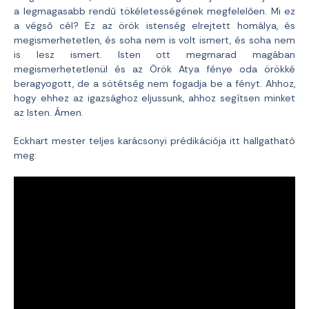
a legmagasabb rendű tökéletességének megfelelően. Mi ez
a végső cél? Ez az örök istenség elrejtett homálya, és
megismerhetetlen, és soha nem is volt ismert, és soha nem
is lesz ismert. Isten ott megmarad magában
megismerhetetlenül és az Örök Atya fénye oda örökké
beragyogott, de a sötétség nem fogadja be a fényt. Ahhoz,
hogy ehhez az igazsághoz eljussunk, ahhoz segítsen minket
az Isten. Ámen.
Eckhart mester teljes karácsonyi prédikációja itt hallgatható
meg: