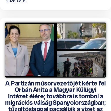
2026. 08. 6.
A Partizán műsorvezetőjét kérte fel
Orbán Anita a Magyar Külügyi
Intézet élére; továbbra is tombol a
migrációs válság Spanyolországban;
tűzoltóslaggal pacsálják a vizet az