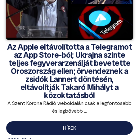
Az Apple eltávolította a Telegramot
az App Store-ból; Ukrajna szinte
teljes fegyverarzenálját bevetette
Oroszország ellen; örvendeznek a
zsidók Lannert döntésén,
eltávolítják Takaró Mihályt a
közoktatásból
A Szent Korona Rádió weboldalán csak a legfontosabb
és legbővebb ...
HÍREK