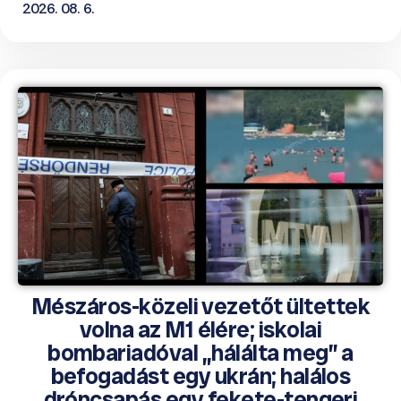
2026. 08. 6.
Mészáros-közeli vezetőt ültettek
volna az M1 élére; iskolai
bombariadóval „hálálta meg” a
befogadást egy ukrán; halálos
dróncsapás egy fekete-tengeri