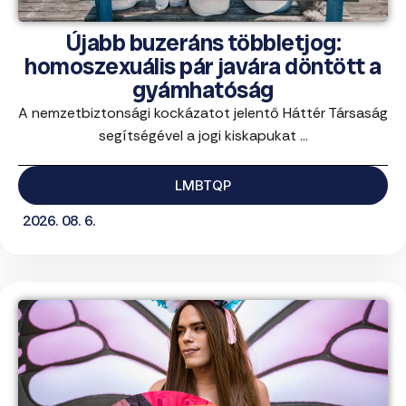
Újabb buzeráns többletjog:
homoszexuális pár javára döntött a
gyámhatóság
A nemzetbiztonsági kockázatot jelentő Háttér Társaság
segítségével a jogi kiskapukat ...
LMBTQP
2026. 08. 6.